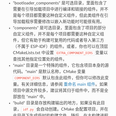
"bootloader_components" 是可选目录，里面包含了
需要在引导加载项目中进行编译和链接的组件。并不
是每个项目都需要这种自定义组件，但此类组件在引
导加载程序需要修改以嵌入新功能时可能很有用。
"components" 是可选目录，里面包含了项目的部分
自定义组件，并不是每个项目都需要这种自定义组
件，但它有助于构建可复用的代码或者导入第三方
（不属于 ESP-IDF）的组件。或者，你也可以在顶层
CMakeLists.txt 中设置
变量以
EXTRA_COMPONENT_DIRS
查找其他指定位置处的组件。
"main" 目录是一个特殊的组件，它包含项目本身的源
代码。"main" 是默认名称，CMake 变量
默认包含此组件，但你可以修改此变
COMPONENT_DIRS
量。有关详细信息，请参阅
重命名 main 组件
。如果
项目中源文件较多，建议将其归于组件中，而不是全
部放在 "main" 中。
"build" 目录是存放构建输出的地方，如果没有此目
录，
会自动创建。CMake 会配置项目，并在
idf.py
此目录下生成临时的构建文件。随后，在主构建进程