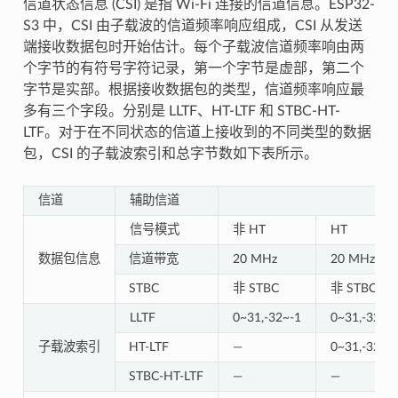
信道状态信息 (CSI) 是指 Wi-Fi 连接的信道信息。ESP32-
S3 中，CSI 由子载波的信道频率响应组成，CSI 从发送
端接收数据包时开始估计。每个子载波信道频率响由两
个字节的有符号字符记录，第一个字节是虚部，第二个
字节是实部。根据接收数据包的类型，信道频率响应最
多有三个字段。分别是 LLTF、HT-LTF 和 STBC-HT-
LTF。对于在不同状态的信道上接收到的不同类型的数据
包，CSI 的子载波索引和总字节数如下表所示。
信道
辅助信道
信号模式
非 HT
HT
数据包信息
信道带宽
20 MHz
20 MHz
STBC
非 STBC
非 STBC
LLTF
0~31,-32~-1
0~31,-32~-
子载波索引
HT-LTF
—
0~31,-32~-
STBC-HT-LTF
—
—