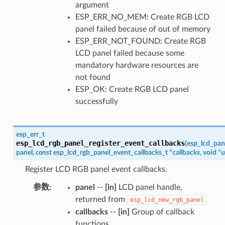
argument
ESP_ERR_NO_MEM: Create RGB LCD
panel failed because of out of memory
ESP_ERR_NOT_FOUND: Create RGB
LCD panel failed because some
mandatory hardware resources are
not found
ESP_OK: Create RGB LCD panel
successfully
esp_err_t
esp_lcd_rgb_panel_register_event_callbacks
(
esp_lcd_pan
panel
,
const
esp_lcd_rgb_panel_event_callbacks_t
*
callbacks
,
void
*
u
Register LCD RGB panel event callbacks.
参数
:
panel
--
[in]
LCD panel handle,
returned from
esp_lcd_new_rgb_panel
callbacks
--
[in]
Group of callback
functions