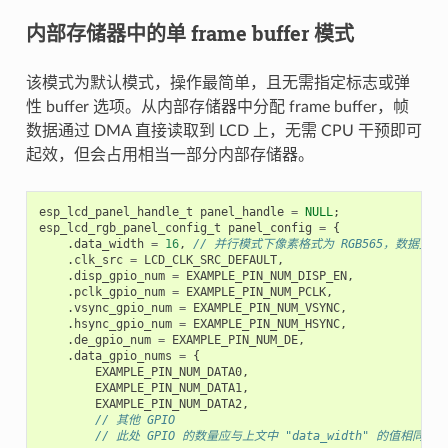
内部存储器中的单 frame buffer 模式
该模式为默认模式，操作最简单，且无需指定标志或弹
性 buffer 选项。从内部存储器中分配 frame buffer，帧
数据通过 DMA 直接读取到 LCD 上，无需 CPU 干预即可
起效，但会占用相当一部分内部存储器。
esp_lcd_panel_handle_t
panel_handle
=
NULL
;
esp_lcd_rgb_panel_config_t
panel_config
=
{
.
data_width
=
16
,
// 并行模式下像素格式为 RGB565，数据宽度为
.
clk_src
=
LCD_CLK_SRC_DEFAULT
,
.
disp_gpio_num
=
EXAMPLE_PIN_NUM_DISP_EN
,
.
pclk_gpio_num
=
EXAMPLE_PIN_NUM_PCLK
,
.
vsync_gpio_num
=
EXAMPLE_PIN_NUM_VSYNC
,
.
hsync_gpio_num
=
EXAMPLE_PIN_NUM_HSYNC
,
.
de_gpio_num
=
EXAMPLE_PIN_NUM_DE
,
.
data_gpio_nums
=
{
EXAMPLE_PIN_NUM_DATA0
,
EXAMPLE_PIN_NUM_DATA1
,
EXAMPLE_PIN_NUM_DATA2
,
// 其他 GPIO
// 此处 GPIO 的数量应与上文中 "data_width" 的值相同