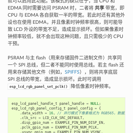
就可以启用此功能。该模式的缺点在于，当 CPU 和
EDMA 同时需要访问 PSRAM 时，二者将
共享
带宽，即
CPU 与 EDMA 各自获取一半的带宽。若此时还有其他外
设也在使用 EDMA，并且像素时钟频率很高，则可能导
致 LCD 外设的带宽不足，造成显示损坏。但如果像素时
钟频率较低，就不会出现这种问题，且只需极少的 CPU
干预。
PSRAM 与主 flash（用来存储固件二进制文件）共享同
一个 SPI 总线，但二者不能同时使用总线。若主 flash 还
用来存储其他文件（例如，
SPIFFS
），则将共享底层
SPI 总线的带宽，造成显示损坏。此时可调用
降低像素时钟频率。
esp_lcd_rgb_panel_set_pclk()
esp_lcd_panel_handle_t
panel_handle
=
NULL
;
esp_lcd_rgb_panel_config_t
panel_config
=
{
.
data_width
=
16
,
// 并行模式下像素格式为 RGB565，数据宽度为
.
clk_src
=
LCD_CLK_SRC_DEFAULT
,
.
disp_gpio_num
=
EXAMPLE_PIN_NUM_DISP_EN
,
.
pclk_gpio_num
=
EXAMPLE_PIN_NUM_PCLK
,
.
vsync_gpio_num
=
EXAMPLE_PIN_NUM_VSYNC
,