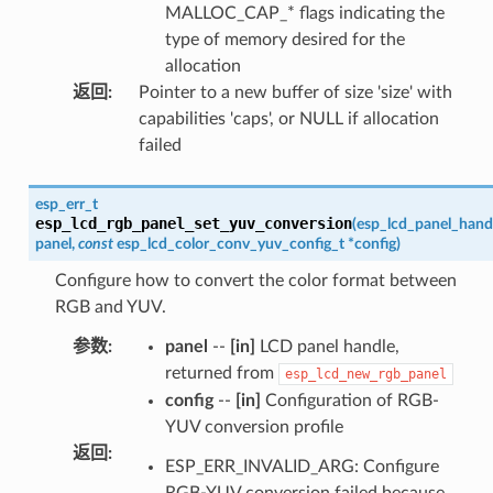
MALLOC_CAP_* flags indicating the
type of memory desired for the
allocation
返回
:
Pointer to a new buffer of size 'size' with
capabilities 'caps', or NULL if allocation
failed
esp_err_t
esp_lcd_rgb_panel_set_yuv_conversion
(
esp_lcd_panel_hand
panel
,
const
esp_lcd_color_conv_yuv_config_t
*
config
)
Configure how to convert the color format between
RGB and YUV.
参数
:
panel
--
[in]
LCD panel handle,
returned from
esp_lcd_new_rgb_panel
config
--
[in]
Configuration of RGB-
YUV conversion profile
返回
:
ESP_ERR_INVALID_ARG: Configure
RGB-YUV conversion failed because