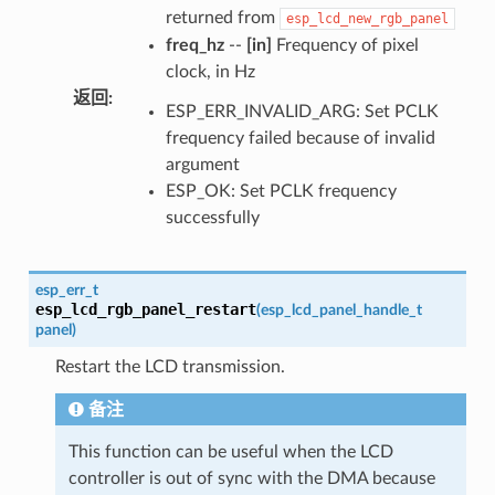
returned from
esp_lcd_new_rgb_panel
freq_hz
--
[in]
Frequency of pixel
clock, in Hz
返回
:
ESP_ERR_INVALID_ARG: Set PCLK
frequency failed because of invalid
argument
ESP_OK: Set PCLK frequency
successfully
esp_err_t
esp_lcd_rgb_panel_restart
(
esp_lcd_panel_handle_t
panel
)
Restart the LCD transmission.
备注
This function can be useful when the LCD
controller is out of sync with the DMA because