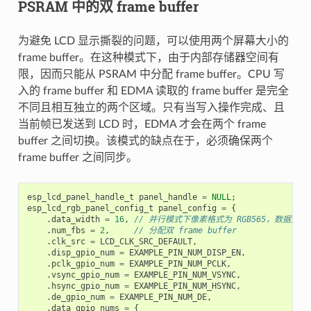
PSRAM 中的双 frame buffer
为避免 LCD 显示撕裂的问题，可以使用两个屏幕大小的
frame buffer。在这种模式下，由于内部存储器空间有
限，因而只能从 PSRAM 中分配 frame buffer。CPU 写
入的 frame buffer 和 EDMA 读取的 frame buffer 是完全
不同且相互独立的两个区域。只有当写入操作完成、且
当前帧已发送到 LCD 时，EDMA 才会在两个 frame
buffer 之间切换。该模式的缺点在于，必须确保两个
frame buffer 之间同步。
esp_lcd_panel_handle_t
panel_handle
=
NULL
;
esp_lcd_rgb_panel_config_t
panel_config
=
{
.
data_width
=
16
,
// 并行模式下像素格式为 RGB565，数据宽度为
.
num_fbs
=
2
,
// 分配双 frame buffer
.
clk_src
=
LCD_CLK_SRC_DEFAULT
,
.
disp_gpio_num
=
EXAMPLE_PIN_NUM_DISP_EN
,
.
pclk_gpio_num
=
EXAMPLE_PIN_NUM_PCLK
,
.
vsync_gpio_num
=
EXAMPLE_PIN_NUM_VSYNC
,
.
hsync_gpio_num
=
EXAMPLE_PIN_NUM_HSYNC
,
.
de_gpio_num
=
EXAMPLE_PIN_NUM_DE
,
.
data_gpio_nums
=
{