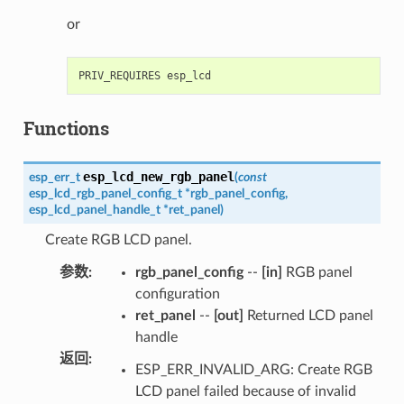
or
Functions
esp_lcd_new_rgb_panel
esp_err_t
(
const
esp_lcd_rgb_panel_config_t
*
rgb_panel_config
,
esp_lcd_panel_handle_t
*
ret_panel
)
Create RGB LCD panel.
参数
:
rgb_panel_config
--
[in]
RGB panel
configuration
ret_panel
--
[out]
Returned LCD panel
handle
返回
:
ESP_ERR_INVALID_ARG: Create RGB
LCD panel failed because of invalid