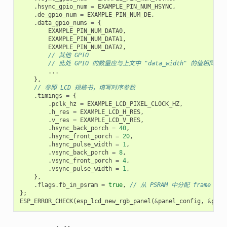
.
hsync_gpio_num
=
EXAMPLE_PIN_NUM_HSYNC
,
.
de_gpio_num
=
EXAMPLE_PIN_NUM_DE
,
.
data_gpio_nums
=
{
EXAMPLE_PIN_NUM_DATA0
,
EXAMPLE_PIN_NUM_DATA1
,
EXAMPLE_PIN_NUM_DATA2
,
// 其他 GPIO
// 此处 GPIO 的数量应与上文中 "data_width" 的值相同
...
},
// 参照 LCD 规格书，填写时序参数
.
timings
=
{
.
pclk_hz
=
EXAMPLE_LCD_PIXEL_CLOCK_HZ
,
.
h_res
=
EXAMPLE_LCD_H_RES
,
.
v_res
=
EXAMPLE_LCD_V_RES
,
.
hsync_back_porch
=
40
,
.
hsync_front_porch
=
20
,
.
hsync_pulse_width
=
1
,
.
vsync_back_porch
=
8
,
.
vsync_front_porch
=
4
,
.
vsync_pulse_width
=
1
,
},
.
flags
.
fb_in_psram
=
true
,
// 从 PSRAM 中分配 frame buf
};
ESP_ERROR_CHECK
(
esp_lcd_new_rgb_panel
(
&
panel_config
,
&
pane