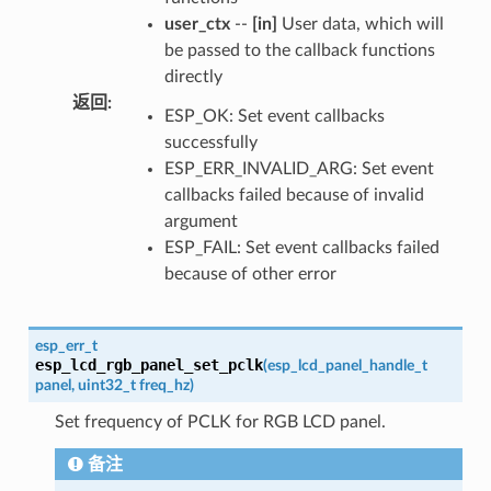
user_ctx
--
[in]
User data, which will
be passed to the callback functions
directly
返回
:
ESP_OK: Set event callbacks
successfully
ESP_ERR_INVALID_ARG: Set event
callbacks failed because of invalid
argument
ESP_FAIL: Set event callbacks failed
because of other error
esp_err_t
esp_lcd_rgb_panel_set_pclk
(
esp_lcd_panel_handle_t
panel
,
uint32_t
freq_hz
)
Set frequency of PCLK for RGB LCD panel.
备注