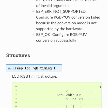
of invalid argument
ESP_ERR_NOT_SUPPORTED:
Configure RGB-YUV conversion failed
because the conversion mode is not
supported by the hardware
ESP_OK: Configure RGB-YUV
conversion successfully
Structures
esp_lcd_rgb_timing_t
struct
LCD RGB timing structure.
*
Total
*
<------------------------
*
HSYNC
width
HBP
Act
*
<---><--><---------------
*
____
____
|
________________
*
|
___
|
|