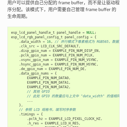
用户可以提供自己分配的 frame buffer，而不是让驱动程
序分配。该模式下，用户需要自己管理 frame buffer 的
生命周期。
esp_lcd_panel_handle_t
panel_handle
=
NULL
;
esp_lcd_rgb_panel_config_t
panel_config
=
{
.
data_width
=
16
,
// 并行模式下像素格式为 RGB565，数据宽度为
.
clk_src
=
LCD_CLK_SRC_DEFAULT
,
.
disp_gpio_num
=
EXAMPLE_PIN_NUM_DISP_EN
,
.
pclk_gpio_num
=
EXAMPLE_PIN_NUM_PCLK
,
.
vsync_gpio_num
=
EXAMPLE_PIN_NUM_VSYNC
,
.
hsync_gpio_num
=
EXAMPLE_PIN_NUM_HSYNC
,
.
de_gpio_num
=
EXAMPLE_PIN_NUM_DE
,
.
data_gpio_nums
=
{
EXAMPLE_PIN_NUM_DATA0
,
EXAMPLE_PIN_NUM_DATA1
,
EXAMPLE_PIN_NUM_DATA2
,
// 其他 GPIO
// 此处 GPIO 的数量应与上文中 "data_width" 的值相同
...
},
// 参照 LCD 规格书，填写时序参数
.
timings
=
{
.
pclk_hz
=
EXAMPLE_LCD_PIXEL_CLOCK_HZ
,
.
h_res
=
EXAMPLE_LCD_H_RES
,