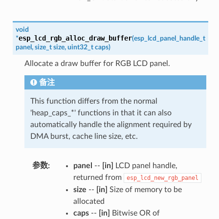
void
esp_lcd_rgb_alloc_draw_buffer
*
(
esp_lcd_panel_handle_t
panel
,
size_t
size
,
uint32_t
caps
)
Allocate a draw buffer for RGB LCD panel.
备注
This function differs from the normal
'heap_caps_*' functions in that it can also
automatically handle the alignment required by
DMA burst, cache line size, etc.
参数
:
panel
--
[in]
LCD panel handle,
returned from
esp_lcd_new_rgb_panel
size
--
[in]
Size of memory to be
allocated
caps
--
[in]
Bitwise OR of