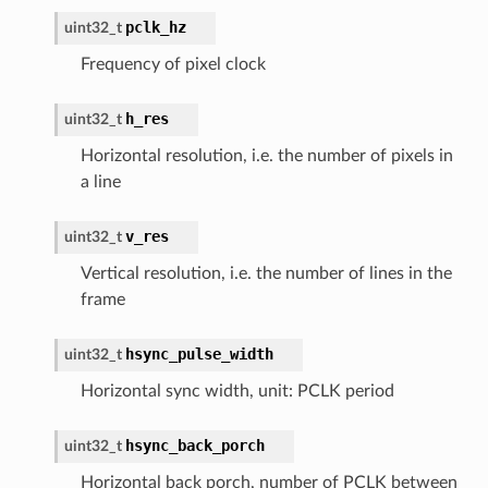
pclk_hz
uint32_t
Frequency of pixel clock
h_res
uint32_t
Horizontal resolution, i.e. the number of pixels in
a line
v_res
uint32_t
Vertical resolution, i.e. the number of lines in the
frame
hsync_pulse_width
uint32_t
Horizontal sync width, unit: PCLK period
hsync_back_porch
uint32_t
Horizontal back porch, number of PCLK between