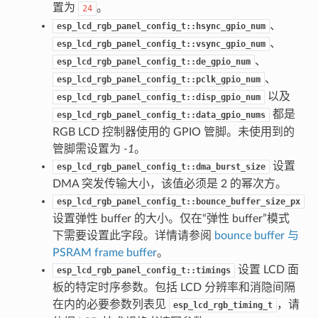
置为
。
24
、
esp_lcd_rgb_panel_config_t::hsync_gpio_num
、
esp_lcd_rgb_panel_config_t::vsync_gpio_num
、
esp_lcd_rgb_panel_config_t::de_gpio_num
、
esp_lcd_rgb_panel_config_t::pclk_gpio_num
以及
esp_lcd_rgb_panel_config_t::disp_gpio_num
都是
esp_lcd_rgb_panel_config_t::data_gpio_nums
RGB LCD 控制器使用的 GPIO 管脚。未使用到的
管脚需设置为
-1
。
设置
esp_lcd_rgb_panel_config_t::dma_burst_size
DMA 突发传输大小，该值必须是 2 的幂次方。
esp_lcd_rgb_panel_config_t::bounce_buffer_size_px
设置弹性 buffer 的大小。仅在“弹性 buffer”模式
下需要设置此字段。详情请参阅
bounce buffer 与
PSRAM frame buffer
。
设置 LCD 面
esp_lcd_rgb_panel_config_t::timings
板的特定时序参数。包括 LCD 分辨率和消隐间隔
在内的必要参数列表见
，请
esp_lcd_rgb_timing_t