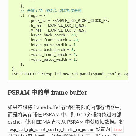
...
},
// 参照 LCD 规格书，填写时序参数
.
timings
=
{
.
pclk_hz
=
EXAMPLE_LCD_PIXEL_CLOCK_HZ
,
.
h_res
=
EXAMPLE_LCD_H_RES
,
.
v_res
=
EXAMPLE_LCD_V_RES
,
.
hsync_back_porch
=
40
,
.
hsync_front_porch
=
20
,
.
hsync_pulse_width
=
1
,
.
vsync_back_porch
=
8
,
.
vsync_front_porch
=
4
,
.
vsync_pulse_width
=
1
,
},
};
ESP_ERROR_CHECK
(
esp_lcd_new_rgb_panel
(
&
panel_config
,
&
pane
PSRAM 中的单 frame buffer
如果不想将 frame buffer 存储在有限的内部存储器中，
而是将其存储在 PSRAM 中，则 LCD 外设将绕过内部
cache，使用 EDMA 直接从 PSRAM 中获取帧数据。将
设置为
esp_lcd_rgb_panel_config_t::fb_in_psram
true