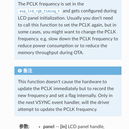
The PCLK frequency is set in the
and gets configured during
esp_lcd_rgb_timing_t
LCD panel initialization. Usually you don't need
to call this function to set the PCLK again, but in
some cases, you might want to change the PCLK
frequency. e.g. slow down the PCLK frequency to
reduce power consumption or to reduce the
memory throughput during OTA.
备注
This function doesn't cause the hardware to
update the PCLK immediately but to record the
new frequency and set a flag internally. Only in
the next VSYNC event handler, will the driver
attempt to update the PCLK frequency.
参数
:
panel
--
[in]
LCD panel handle,