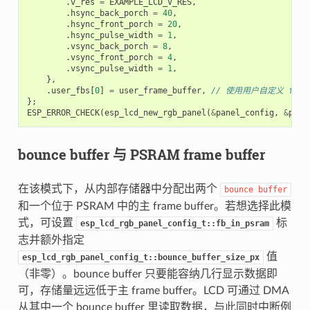
.
v_res
=
EXAMPLE_LCD_V_RES
,
.
hsync_back_porch
=
40
,
.
hsync_front_porch
=
20
,
.
hsync_pulse_width
=
1
,
.
vsync_back_porch
=
8
,
.
vsync_front_porch
=
4
,
.
vsync_pulse_width
=
1
,
},
.
user_fbs
[
0
]
=
user_frame_buffer
,
// 使用用户自定义 frame
};
ESP_ERROR_CHECK
(
esp_lcd_new_rgb_panel
(
&
panel_config
,
&
pane
bounce buffer 与 PSRAM frame buffer
在该模式下，从内部存储器中分配出两个
bounce
buffer
和一个位于 PSRAM 中的主 frame buffer。若想选择此模
式，可设置
标
esp_lcd_rgb_panel_config_t::fb_in_psram
志并额外指定
值
esp_lcd_rgb_panel_config_t::bounce_buffer_size_px
（非零）。bounce buffer 只要能容纳几行显示数据即
可，存储量远远低于主 frame buffer。LCD 可通过 DMA
从其中一个 bounce buffer 里读取数据，与此同时中断例