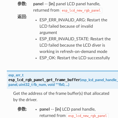
参数
:
panel
--
[in]
panel LCD panel handle,
returned from
esp_lcd_new_rgb_panel
返回
:
ESP_ERR_INVALID_ARG: Restart the
LCD failed because of invalid
argument
ESP_ERR_INVALID_STATE: Restart the
LCD failed because the LCD diver is
working in refresh-on-demand mode
ESP_OK: Restart the LCD successfully
esp_err_t
esp_lcd_rgb_panel_get_frame_buffer
(
esp_lcd_panel_handle_
panel
,
uint32_t
fb_num
,
void
*
*
fb0
,
...
)
Get the address of the frame buffer(s) that allocated
by the driver.
参数
:
panel
--
[in]
LCD panel handle,
returned from
esp_lcd_new_rgb_panel