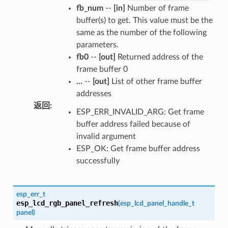
fb_num
--
[in]
Number of frame
buffer(s) to get. This value must be the
same as the number of the following
parameters.
fb0
--
[out]
Returned address of the
frame buffer 0
...
--
[out]
List of other frame buffer
addresses
返回
:
ESP_ERR_INVALID_ARG: Get frame
buffer address failed because of
invalid argument
ESP_OK: Get frame buffer address
successfully
esp_err_t
esp_lcd_rgb_panel_refresh
(
esp_lcd_panel_handle_t
panel
)