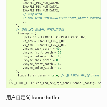
EXAMPLE_PIN_NUM_DATA0
,
EXAMPLE_PIN_NUM_DATA1
,
EXAMPLE_PIN_NUM_DATA2
,
// 其他 GPIO
// 此处 GPIO 的数量应与上文中 "data_width" 的值相同
...
},
// 参照 LCD 规格书，填写时序参数
.
timings
=
{
.
pclk_hz
=
EXAMPLE_LCD_PIXEL_CLOCK_HZ
,
.
h_res
=
EXAMPLE_LCD_H_RES
,
.
v_res
=
EXAMPLE_LCD_V_RES
,
.
hsync_back_porch
=
40
,
.
hsync_front_porch
=
20
,
.
hsync_pulse_width
=
1
,
.
vsync_back_porch
=
8
,
.
vsync_front_porch
=
4
,
.
vsync_pulse_width
=
1
,
},
.
flags
.
fb_in_psram
=
true
,
// 从 PSRAM 中分配 frame buf
};
ESP_ERROR_CHECK
(
esp_lcd_new_rgb_panel
(
&
panel_config
,
&
pane
用户自定义 frame buffer