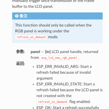
Manually trigger once transmission of the frame
buffer to the LCD panel.
备注
This function should only be called when the
RGB panel is working under the
mode.
refresh_on_demand
参数
:
panel
--
[in]
LCD panel handle, returned
from
esp_lcd_new_rgb_panel
返回
:
ESP_ERR_INVALID_ARG: Start a
refresh failed because of invalid
argument
ESP_ERR_INVALID_STATE: Start a
refresh failed because the LCD panel is
not created with the
flag enabled.
refresh_on_demand
ESP_OK: Start a refresh successfully