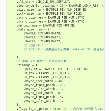
.
clk_src
=
LCD_CLK_SRC_DEFAULT
,
.
bounce_buffer_size_px
=
10
*
EXAMPLE_LCD_H_RES
,
// 从
.
disp_gpio_num
=
EXAMPLE_PIN_NUM_DISP_EN
,
.
pclk_gpio_num
=
EXAMPLE_PIN_NUM_PCLK
,
.
vsync_gpio_num
=
EXAMPLE_PIN_NUM_VSYNC
,
.
hsync_gpio_num
=
EXAMPLE_PIN_NUM_HSYNC
,
.
de_gpio_num
=
EXAMPLE_PIN_NUM_DE
,
.
data_gpio_nums
=
{
EXAMPLE_PIN_NUM_DATA0
,
EXAMPLE_PIN_NUM_DATA1
,
EXAMPLE_PIN_NUM_DATA2
,
// 其他 GPIO
// 此处 GPIO 的数量应与上文中 "data_width" 的值相同
...
},
// 参照 LCD 规格书，填写时序参数
.
timings
=
{
.
pclk_hz
=
EXAMPLE_LCD_PIXEL_CLOCK_HZ
,
.
h_res
=
EXAMPLE_LCD_H_RES
,
.
v_res
=
EXAMPLE_LCD_V_RES
,
.
hsync_back_porch
=
40
,
.
hsync_front_porch
=
20
,
.
hsync_pulse_width
=
1
,
.
vsync_back_porch
=
8
,
.
vsync_front_porch
=
4
,
.
vsync_pulse_width
=
1
,
},
.
flags
.
fb_in_psram
=
true
,
// 从 PSRAM 中分配 frame buf