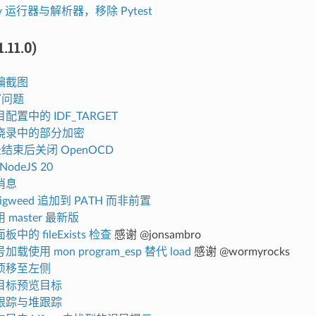
ty 运行器与解析器，移除 Pytest
.11.0)
编截图
写问题
置中的 IDF_TARGET
烧录中的部分加密
录结束后关闭 OpenOCD
NodeJS 20
消息
 pigweed 追加到 PATH 而非前置
master 最新版
中的 fileExists 检查
感谢 @jonsambro
载使用 mon program_esp 替代 load
感谢 @wormyrocks
项移至左侧
目标预览目标
跟踪与堆跟踪