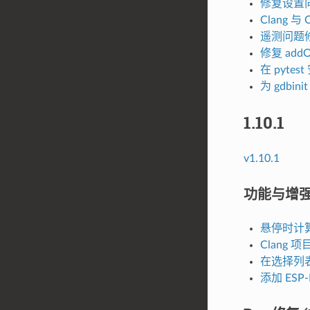
修复设置向
Clang 与
遥测问题
修复 addO
在 pyte
为 gdbi
1.10.1
v1.10.1
功能与增强 (1
悬停时计
Clang 
在选择列表
添加 ESP