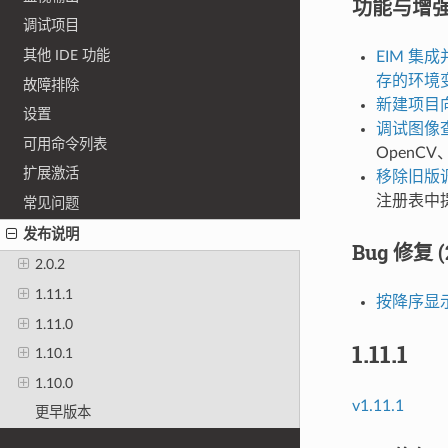
功能与增强 (
调试项目
其他 IDE 功能
EIM 集成
存的环境
故障排除
新建项目
设置
调试图像
可用命令列表
OpenC
扩展激活
移除旧版调试
注册表中提
常见问题
发布说明
Bug 修复 (2
2.0.2
1.11.1
按降序显示 
1.11.0
1.11.1
1.10.1
1.10.0
v1.11.1
更早版本