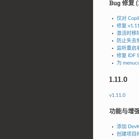
Bug 修复 (1
仅对 Cop
修复 v1
激活时移除对
防止失去
监听重启
修复 IDF
为 menu
1.11.0
v1.11.0
功能与增强 (1
添加 DevK
创建项目时添