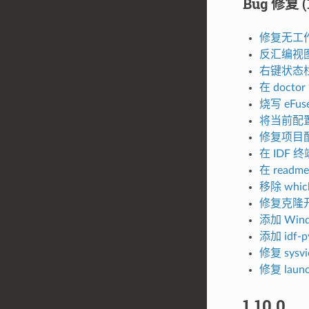
Bug 修复 (1
修复无工作
反汇编视图
右键状态
在 doct
烧写 eFu
将当前配置
修复项目配
在 IDF
在 readm
移除 whi
修复克隆
添加 Wind
添加 idf-p
修复 sysvi
修复 laun
1.10.0