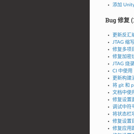
添加 Uni
Bug 修复 (1
更新反汇
JTAG 缩
修复多项目配
修复加密
JTAG 烧
CI 中使用 
更新构建
将 git 和
文档中使用 
修复设置面板
调试中符号加
将状态栏
修复设置
修复应用