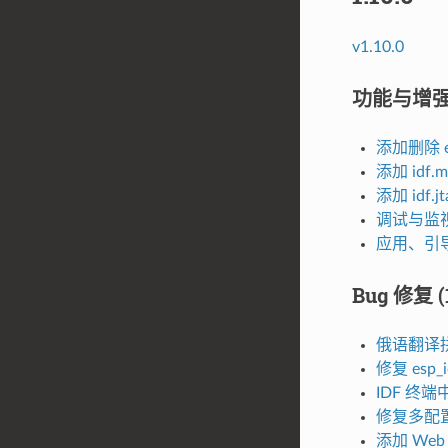
v1.10.0
功能与增强 (
添加删除 e
添加 idf.m
添加 idf.j
调试与监视使用
应用、引
Bug 修复 (1
俄语翻译
修复 esp_
IDF 终端
修复多配置项
添加 We