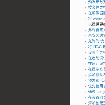
预发布分
按文件类
在编辑器面板
将 webvi
以提供更
允许自定义
未安装时提
允许为“
将 JTA
设置向导
在启动调试
在反汇编
在提示查看
添加默认串
预发布活
优先使用 gdb
通过 Langu
在设置向导
添加创建