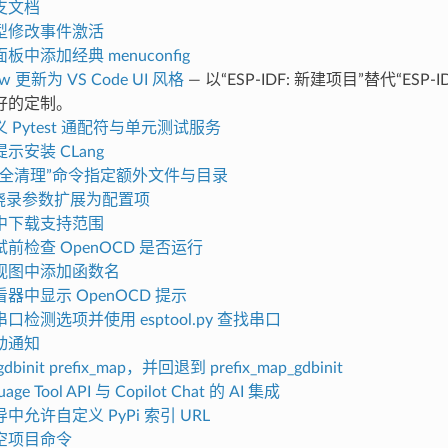
支文档
型修改事件激活
中添加经典 menuconfig
ew 更新为 VS Code UI 风格
— 以“ESP-IDF: 新建项目”替代“ESP
好的定制。
 Pytest 通配符与单元测试服务
示安装 CLang
完全清理”命令指定额外文件与目录
G 烧录参数扩展为配置项
中下载支持范围
前检查 OpenOCD 是否运行
视图中添加函数名
器中显示 OpenOCD 提示
口检测选项并使用 esptool.py 查找串口
动通知
init prefix_map，并回退到 prefix_map_gdbinit
age Tool API 与 Copilot Chat 的 AI 集成
中允许自定义 PyPi 索引 URL
空项目命令