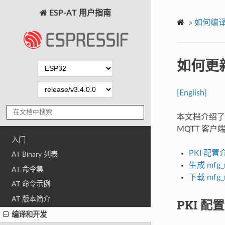
ESP-AT 用户指南
»
如何编译
如何更
[English]
本文档介绍了如
MQTT 客户端
入门
PKI 配置
AT Binary 列表
生成 mfg_
AT 命令集
下载 mfg_
AT 命令示例
AT 版本简介
PKI 配
编译和开发