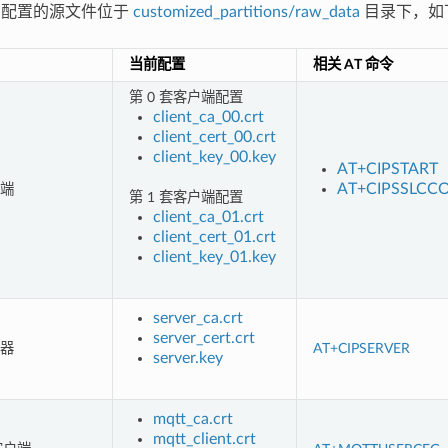
I 配置的源文件位于
customized_partitions/raw_data
目录下，如
当前配置
相关 AT 命令
第 0 套客户端配置
client_ca_00.crt
client_cert_00.crt
client_key_00.key
AT+CIPSTART
AT+CIPSSLCC
户端
第 1 套客户端配置
client_ca_01.crt
client_cert_01.crt
client_key_01.key
server_ca.crt
server_cert.crt
务器
AT+CIPSERVER
server.key
mqtt_ca.crt
mqtt_client.crt