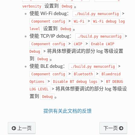
设置到
。
verbosity
Debug
使能 Wi-Fi debug：
>
./build.py
menuconfig
>
>
Component
config
Wi-Fi
Wi-Fi
debug
log
设置到
。
level
Debug
使能 TCP/IP debug：
>
./build.py
menuconfig
>
>
Component
config
LWIP
Enable
LWIP
> 将具体想要调试的部分 log 等级设置
Debug
到
。
Debug
使能 BLE debug：
>
./build.py
menuconfig
>
>
Component
config
Bluetooth
Bluedroid
>
>
Options
Disable
BT
debug
logs
BT
DEBUG
> 将具体想要调试的部分 log 等级设
LOG
LEVEL
置到
。
Debug
提供有关此文档的反馈
上一页
下一页