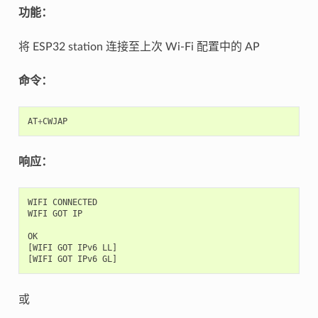
功能：
将 ESP32 station 连接至上次 Wi-Fi 配置中的 AP
命令：
AT
+
CWJAP
响应：
WIFI
CONNECTED
WIFI
GOT
IP
OK
[
WIFI
GOT
IPv6
LL
]
[
WIFI
GOT
IPv6
GL
]
或