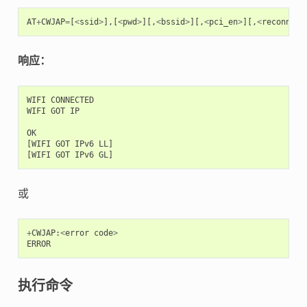
AT
+
CWJAP
=
[
<
ssid
>
],[
<
pwd
>
][,
<
bssid
>
][,
<
pci_en
>
][,
<
reconn_in
响应：
WIFI
CONNECTED
WIFI
GOT
IP
OK
[
WIFI
GOT
IPv6
LL
]
[
WIFI
GOT
IPv6
GL
]
或
+
CWJAP
:
<
error
code
>
ERROR
执行命令