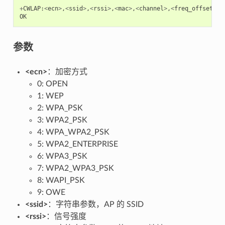
+
CWLAP
:
<
ecn
>
,
<
ssid
>
,
<
rssi
>
,
<
mac
>
,
<
channel
>
,
<
freq_offset
>
,
<
OK
参数
<ecn>
：加密方式
0: OPEN
1: WEP
2: WPA_PSK
3: WPA2_PSK
4: WPA_WPA2_PSK
5: WPA2_ENTERPRISE
6: WPA3_PSK
7: WPA2_WPA3_PSK
8: WAPI_PSK
9: OWE
<ssid>
：字符串参数，AP 的 SSID
<rssi>
：信号强度