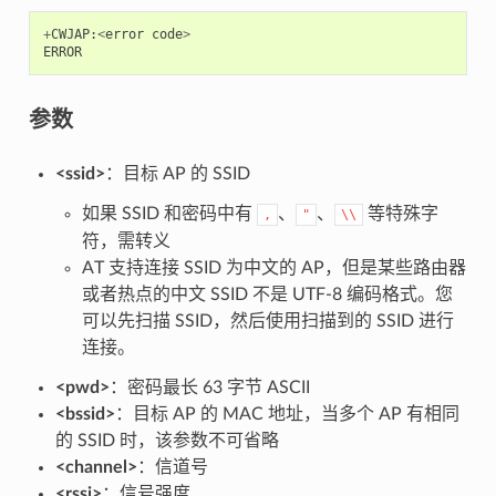
+
CWJAP
:
<
error
code
>
ERROR
参数
<ssid>
：目标 AP 的 SSID
如果 SSID 和密码中有
、
、
等特殊字
,
"
\\
符，需转义
AT 支持连接 SSID 为中文的 AP，但是某些路由器
或者热点的中文 SSID 不是 UTF-8 编码格式。您
可以先扫描 SSID，然后使用扫描到的 SSID 进行
连接。
<pwd>
：密码最长 63 字节 ASCII
<bssid>
：目标 AP 的 MAC 地址，当多个 AP 有相同
的 SSID 时，该参数不可省略
<channel>
：信道号
<rssi>
：信号强度