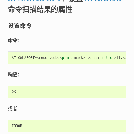
命令扫描结果的属性
设置命令
命令：
AT
+
CWLAPOPT
=<
reserved
>
,
<
print
mask
>
[,
<
rssi
filter
>
][,
<
auth
响应：
OK
或者
ERROR