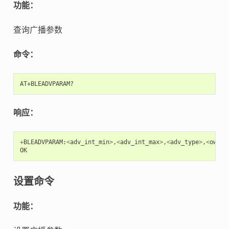
功能：
查询广播参数
命令：
响应：
+
BLEADVPARAM
:
<
adv_int_min
>
,
<
adv_int_max
>
,
<
adv_type
>
,
<
own_a
OK
设置命令
功能：