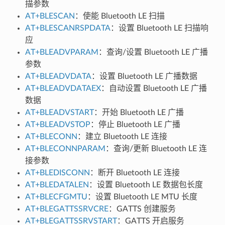
描参数
AT+BLESCAN
：使能 Bluetooth LE 扫描
AT+BLESCANRSPDATA
：设置 Bluetooth LE 扫描响
应
AT+BLEADVPARAM
：查询/设置 Bluetooth LE 广播
参数
AT+BLEADVDATA
：设置 Bluetooth LE 广播数据
AT+BLEADVDATAEX
：自动设置 Bluetooth LE 广播
数据
AT+BLEADVSTART
：开始 Bluetooth LE 广播
AT+BLEADVSTOP
：停止 Bluetooth LE 广播
AT+BLECONN
：建立 Bluetooth LE 连接
AT+BLECONNPARAM
：查询/更新 Bluetooth LE 连
接参数
AT+BLEDISCONN
：断开 Bluetooth LE 连接
AT+BLEDATALEN
：设置 Bluetooth LE 数据包长度
AT+BLECFGMTU
：设置 Bluetooth LE MTU 长度
AT+BLEGATTSSRVCRE
：GATTS 创建服务
AT+BLEGATTSSRVSTART
：GATTS 开启服务