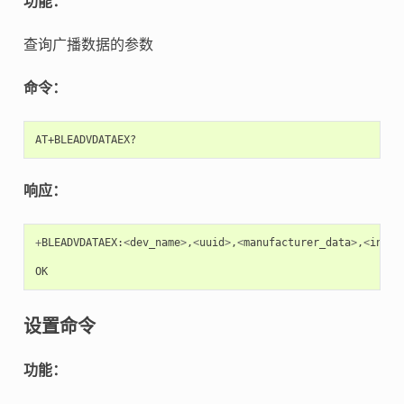
功能：
查询广播数据的参数
命令：
响应：
+
BLEADVDATAEX
:
<
dev_name
>
,
<
uuid
>
,
<
manufacturer_data
>
,
<
inclu
OK
设置命令
功能：