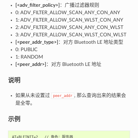
[<adv_filter_policy>]
：广播过滤器规则
0: ADV_FILTER_ALLOW_SCAN_ANY_CON_ANY
1: ADV_FILTER_ALLOW_SCAN_WLST_CON_ANY
2: ADV_FILTER_ALLOW_SCAN_ANY_CON_WLST
3: ADV_FILTER_ALLOW_SCAN_WLST_CON_WLST
[<peer_addr_type>]
：对方 Bluetooth LE 地址类型
0: PUBLIC
1: RANDOM
[<peer_addr>]
：对方 Bluetooth LE 地址
说明
如果从未设置过
, 那么查询出来的结果会
peer_addr
是全零。
示例
AT+BLEINIT=2   // 角色：服务器
