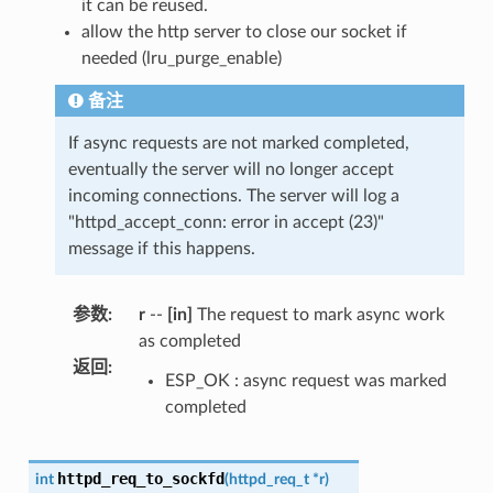
it can be reused.
allow the http server to close our socket if
needed (lru_purge_enable)
备注
If async requests are not marked completed,
eventually the server will no longer accept
incoming connections. The server will log a
"httpd_accept_conn: error in accept (23)"
message if this happens.
参数
:
r
--
[in]
The request to mark async work
as completed
返回
:
ESP_OK : async request was marked
completed
httpd_req_to_sockfd
int
(
httpd_req_t
*
r
)