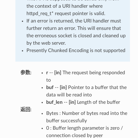
the context of a URI handler where
httpd_req_t* request pointer is valid.
If an error is returned, the URI handler must
further return an error. This will ensure that
the erroneous socket is closed and cleaned up
by the web server.
Presently Chunked Encoding is not supported
参数
:
r
--
[in]
The request being responded
to
buf
--
[in]
Pointer to a buffer that the
data will be read into
buf_len
--
[in]
Length of the buffer
返回
:
Bytes : Number of bytes read into the
buffer successfully
0 : Buffer length parameter is zero /
connection closed by peer