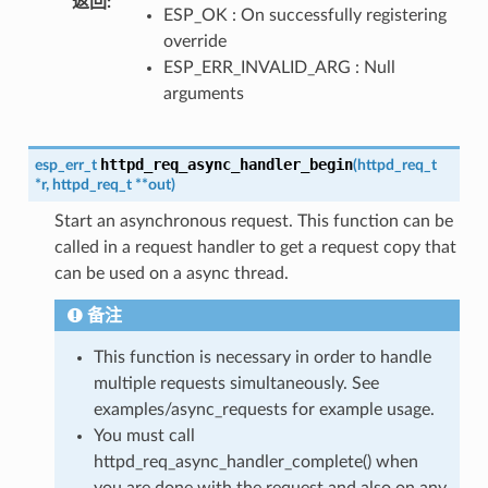
返回
:
ESP_OK : On successfully registering
override
ESP_ERR_INVALID_ARG : Null
arguments
httpd_req_async_handler_begin
esp_err_t
(
httpd_req_t
*
r
,
httpd_req_t
*
*
out
)
Start an asynchronous request. This function can be
called in a request handler to get a request copy that
can be used on a async thread.
备注
This function is necessary in order to handle
multiple requests simultaneously. See
examples/async_requests for example usage.
You must call
httpd_req_async_handler_complete() when
you are done with the request and also on any