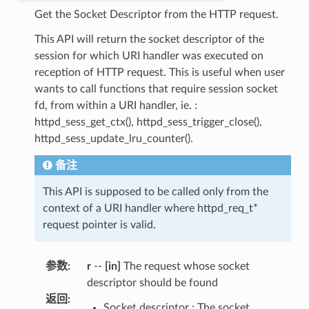
Get the Socket Descriptor from the HTTP request.
This API will return the socket descriptor of the
session for which URI handler was executed on
reception of HTTP request. This is useful when user
wants to call functions that require session socket
fd, from within a URI handler, ie. :
httpd_sess_get_ctx(), httpd_sess_trigger_close(),
httpd_sess_update_lru_counter().
备注
This API is supposed to be called only from the
context of a URI handler where httpd_req_t*
request pointer is valid.
参数
:
r
--
[in]
The request whose socket
descriptor should be found
返回
:
Socket descriptor : The socket