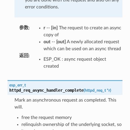
error conditions.
参数
:
r
--
[in]
The request to create an async
copy of
out
--
[out]
A newly allocated request
which can be used on an async thread
返回
:
ESP_OK : async request object
created
esp_err_t
httpd_req_async_handler_complete
(
httpd_req_t
*
r
)
Mark an asynchronous request as completed. This
will.
free the request memory
relinquish ownership of the underlying socket, so