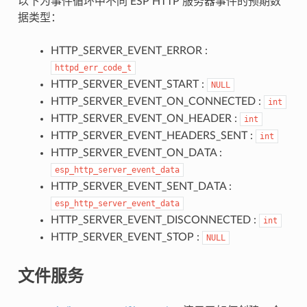
以下为事件循环中不同 ESP HTTP 服务器事件的预期数
据类型：
HTTP_SERVER_EVENT_ERROR :
httpd_err_code_t
HTTP_SERVER_EVENT_START :
NULL
HTTP_SERVER_EVENT_ON_CONNECTED :
int
HTTP_SERVER_EVENT_ON_HEADER :
int
HTTP_SERVER_EVENT_HEADERS_SENT :
int
HTTP_SERVER_EVENT_ON_DATA :
esp_http_server_event_data
HTTP_SERVER_EVENT_SENT_DATA :
esp_http_server_event_data
HTTP_SERVER_EVENT_DISCONNECTED :
int
HTTP_SERVER_EVENT_STOP :
NULL
文件服务