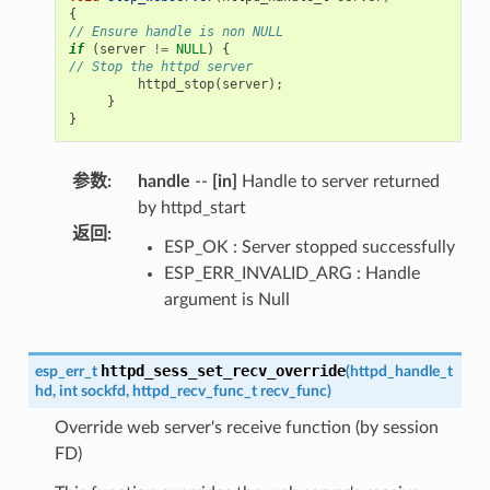
{
// Ensure handle is non NULL
if
(
server
!=
NULL
)
{
// Stop the httpd server
httpd_stop
(
server
);
}
}
参数
:
handle
--
[in]
Handle to server returned
by httpd_start
返回
:
ESP_OK : Server stopped successfully
ESP_ERR_INVALID_ARG : Handle
argument is Null
httpd_sess_set_recv_override
esp_err_t
(
httpd_handle_t
hd
,
int
sockfd
,
httpd_recv_func_t
recv_func
)
Override web server's receive function (by session
FD)