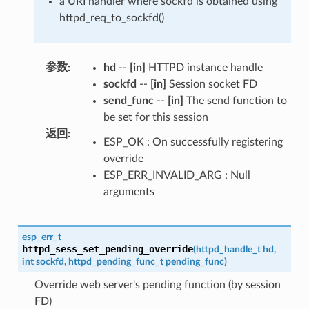
a URI handler where sockfd is obtained using
httpd_req_to_sockfd()
参数
:
hd
--
[in]
HTTPD instance handle
sockfd
--
[in]
Session socket FD
send_func
--
[in]
The send function to
be set for this session
返回
:
ESP_OK : On successfully registering
override
ESP_ERR_INVALID_ARG : Null
arguments
esp_err_t
httpd_sess_set_pending_override
(
httpd_handle_t
hd
,
int
sockfd
,
httpd_pending_func_t
pending_func
)
Override web server's pending function (by session
FD)