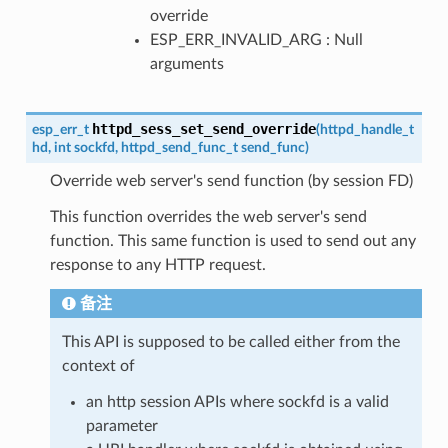
override
ESP_ERR_INVALID_ARG : Null
arguments
httpd_sess_set_send_override
esp_err_t
(
httpd_handle_t
hd
,
int
sockfd
,
httpd_send_func_t
send_func
)
Override web server's send function (by session FD)
This function overrides the web server's send
function. This same function is used to send out any
response to any HTTP request.
备注
This API is supposed to be called either from the
context of
an http session APIs where sockfd is a valid
parameter