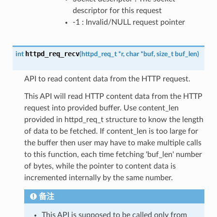
descriptor for this request
-1 : Invalid/NULL request pointer
httpd_req_recv
int
(
httpd_req_t
*
r
,
char
*
buf
,
size_t
buf_len
)
API to read content data from the HTTP request.
This API will read HTTP content data from the HTTP
request into provided buffer. Use content_len
provided in httpd_req_t structure to know the length
of data to be fetched. If content_len is too large for
the buffer then user may have to make multiple calls
to this function, each time fetching 'buf_len' number
of bytes, while the pointer to content data is
incremented internally by the same number.
备注
This API is supposed to be called only from