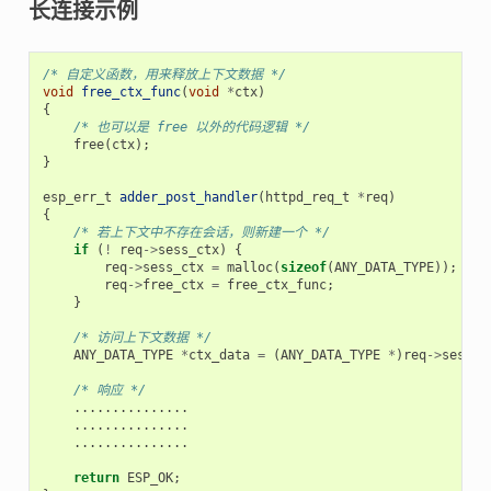
长连接示例
/* 自定义函数，用来释放上下文数据 */
void
free_ctx_func
(
void
*
ctx
)
{
/* 也可以是 free 以外的代码逻辑 */
free
(
ctx
);
}
esp_err_t
adder_post_handler
(
httpd_req_t
*
req
)
{
/* 若上下文中不存在会话，则新建一个 */
if
(
!
req
->
sess_ctx
)
{
req
->
sess_ctx
=
malloc
(
sizeof
(
ANY_DATA_TYPE
));
/
req
->
free_ctx
=
free_ctx_func
;
/
}
/* 访问上下文数据 */
ANY_DATA_TYPE
*
ctx_data
=
(
ANY_DATA_TYPE
*
)
req
->
sess_c
/* 响应 */
...............
...............
...............
return
ESP_OK
;