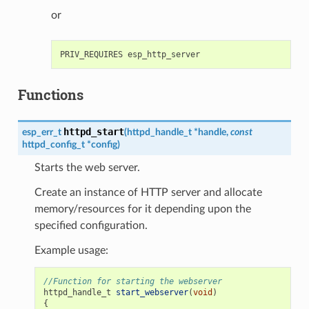
or
Functions
httpd_start
esp_err_t
(
httpd_handle_t
*
handle
,
const
httpd_config_t
*
config
)
Starts the web server.
Create an instance of HTTP server and allocate
memory/resources for it depending upon the
specified configuration.
Example usage:
//Function for starting the webserver
httpd_handle_t
start_webserver
(
void
)
{