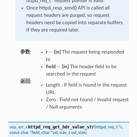
httpd_req_t* request pointer is valid.
Once httpd_resp_send() API is called all
request headers are purged, so request
headers need be copied into separate buffers
if they are required later.
参数
:
r
--
[in]
The request being responded
to
field
--
[in]
The header field to be
searched in the request
返回
:
Length : If field is found in the request
URL
Zero : Field not found / Invalid request
/ Null arguments
httpd_req_get_hdr_value_str
esp_err_t
(
httpd_req_t
*
r
,
const
char
*
field
,
char
*
val
,
size_t
val_size
)