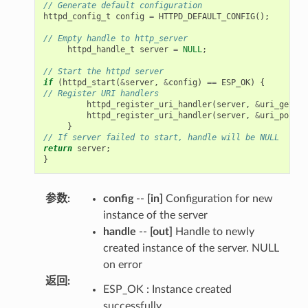
// Generate default configuration
httpd_config_t
config
=
HTTPD_DEFAULT_CONFIG
();
// Empty handle to http_server
httpd_handle_t
server
=
NULL
;
// Start the httpd server
if
(
httpd_start
(
&
server
,
&
config
)
==
ESP_OK
)
{
// Register URI handlers
httpd_register_uri_handler
(
server
,
&
uri_get
);
httpd_register_uri_handler
(
server
,
&
uri_post
);
}
// If server failed to start, handle will be NULL
return
server
;
}
参数
:
config
--
[in]
Configuration for new
instance of the server
handle
--
[out]
Handle to newly
created instance of the server. NULL
on error
返回
:
ESP_OK : Instance created
successfully