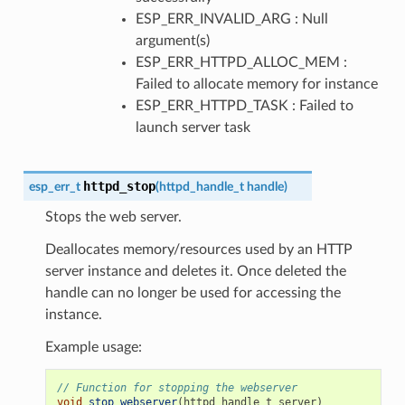
ESP_ERR_INVALID_ARG : Null
argument(s)
ESP_ERR_HTTPD_ALLOC_MEM :
Failed to allocate memory for instance
ESP_ERR_HTTPD_TASK : Failed to
launch server task
httpd_stop
esp_err_t
(
httpd_handle_t
handle
)
Stops the web server.
Deallocates memory/resources used by an HTTP
server instance and deletes it. Once deleted the
handle can no longer be used for accessing the
instance.
Example usage:
// Function for stopping the webserver
void
stop_webserver
(
httpd_handle_t
server
)