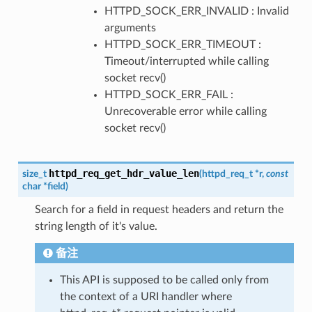
HTTPD_SOCK_ERR_INVALID : Invalid
arguments
HTTPD_SOCK_ERR_TIMEOUT :
Timeout/interrupted while calling
socket recv()
HTTPD_SOCK_ERR_FAIL :
Unrecoverable error while calling
socket recv()
httpd_req_get_hdr_value_len
size_t
(
httpd_req_t
*
r
,
const
char
*
field
)
Search for a field in request headers and return the
string length of it's value.
备注
This API is supposed to be called only from
the context of a URI handler where