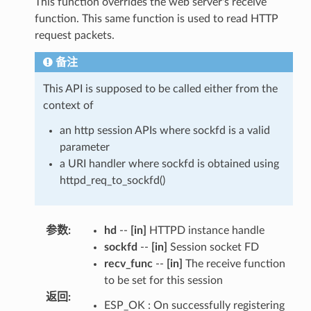
This function overrides the web server's receive
function. This same function is used to read HTTP
request packets.
备注
This API is supposed to be called either from the
context of
an http session APIs where sockfd is a valid
parameter
a URI handler where sockfd is obtained using
httpd_req_to_sockfd()
参数
:
hd
--
[in]
HTTPD instance handle
sockfd
--
[in]
Session socket FD
recv_func
--
[in]
The receive function
to be set for this session
返回
:
ESP_OK : On successfully registering