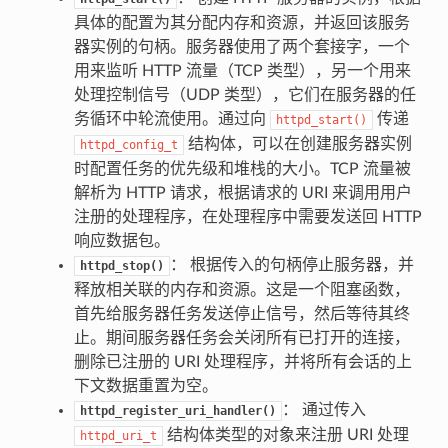
具体的配置为其分配内存和资源，并返回该服务
器实例的句柄。服务器使用了两个套接字，一个
用来监听 HTTP 流量（TCP 类型），另一个用来
处理控制信号（UDP 类型），它们在服务器的任
务循环中轮流使用。通过向
传递
httpd_start()
结构体，可以在创建服务器实例
httpd_config_t
时配置任务的优先级和堆栈的大小。TCP 流量被
解析为 HTTP 请求，根据请求的 URI 来调用用户
注册的处理程序，在处理程序中需要发送回 HTTP
响应数据包。
： 根据传入的句柄停止服务器，并
httpd_stop()
释放相关联的内存和资源。这是一个阻塞函数，
首先给服务器任务发送停止信号，然后等待其终
止。期间服务器任务会关闭所有已打开的连接，
删除已注册的 URI 处理程序，并将所有会话的上
下文数据重置为空。
： 通过传入
httpd_register_uri_handler()
结构体类型的对象来注册 URI 处理
httpd_uri_t