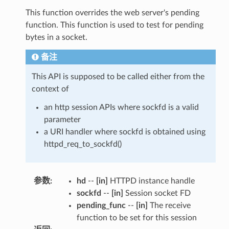
This function overrides the web server's pending
function. This function is used to test for pending
bytes in a socket.
备注
This API is supposed to be called either from the
context of
an http session APIs where sockfd is a valid
parameter
a URI handler where sockfd is obtained using
httpd_req_to_sockfd()
参数
:
hd
--
[in]
HTTPD instance handle
sockfd
--
[in]
Session socket FD
pending_func
--
[in]
The receive
function to be set for this session