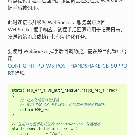
端点提供了握手后回调。该回调会在处理完 WebSocket
握手后被调用。
此时连接已升级为 WebSocket，服务器已返回
WebSocket 握手响应。该握手后回调可用于记录日志、
发送初始消息或执行其他初始化任务。
要使用 WebSocket 握手后回调功能，需在项目配置中启
用
CONFIG_HTTPD_WS_POST_HANDSHAKE_CB_SUPPO
RT
选项。
static
esp_err_t
ws_auth_handler
(
httpd_req_t
*
req
)
{
// 在此处编写认证逻辑
// 返回 ESP_OK 允许握手，返回其他值则拒绝握手
return
ESP_OK
;
}
// 注册带有握手前认证的 WebSocket URI 处理程序
static
const
httpd_uri_t
ws
=
{
.
uri
=
"/ws"
,