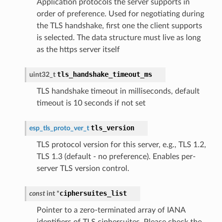
Application protocols the server supports in
order of preference. Used for negotiating during
the TLS handshake, first one the client supports
is selected. The data structure must live as long
as the https server itself
tls_handshake_timeout_ms
uint32_t
TLS handshake timeout in milliseconds, default
timeout is 10 seconds if not set
tls_version
esp_tls_proto_ver_t
TLS protocol version for this server, e.g., TLS 1.2,
TLS 1.3 (default - no preference). Enables per-
server TLS version control.
ciphersuites_list
const
int
*
Pointer to a zero-terminated array of IANA
identifiers of TLS ciphersuites. Please check the