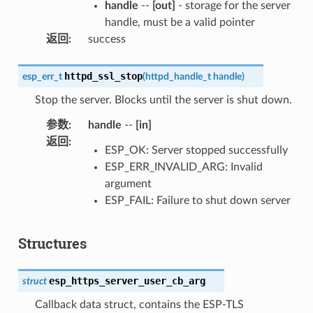
handle
--
[out]
- storage for the server
handle, must be a valid pointer
返回
:
success
httpd_ssl_stop
esp_err_t
(
httpd_handle_t
handle
)
Stop the server. Blocks until the server is shut down.
参数
:
handle
--
[in]
返回
:
ESP_OK: Server stopped successfully
ESP_ERR_INVALID_ARG: Invalid
argument
ESP_FAIL: Failure to shut down server
Structures
esp_https_server_user_cb_arg
struct
Callback data struct, contains the ESP-TLS