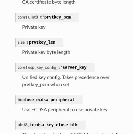
CA certificate byte length
prvtkey_pem
const
uint8_t
*
Private key
prvtkey_len
size_t
Private key byte length
server_key
const
esp_key_config_t
*
Unified key config. Takes precedence over
prvtkey_pem when set
use_ecdsa_peripheral
bool
Use ECDSA peripheral to use private key
ecdsa_key_efuse_blk
uint8_t