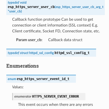
typedef
void
esp_https_server_user_cb
(
esp_https_server_user_cb_arg_t
*
user_cb
)
Callback function prototype Can be used to get
connection or client information (SSL context) E.g.
Client certificate, Socket FD, Connection state, etc.
Param user_cb
:
Callback data struct
httpd_ssl_config_t
typedef
struct
httpd_ssl_config
Enumerations
esp_https_server_event_id_t
enum
Values:
HTTPS_SERVER_EVENT_ERROR
enumerator
This event occurs when there are any errors