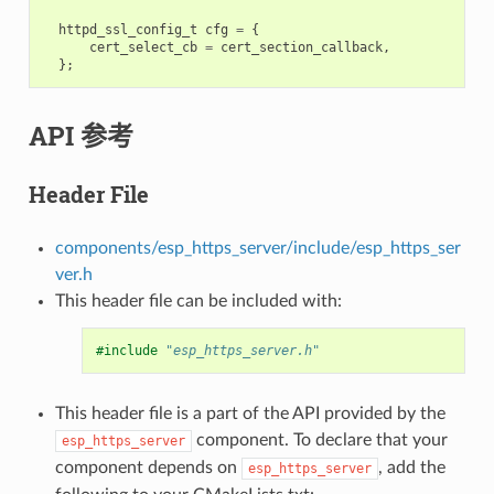
httpd_ssl_config_t
cfg
=
{
cert_select_cb
=
cert_section_callback
,
};
API 参考
Header File
components/esp_https_server/include/esp_https_ser
ver.h
This header file can be included with:
#include
"esp_https_server.h"
This header file is a part of the API provided by the
component. To declare that your
esp_https_server
component depends on
, add the
esp_https_server