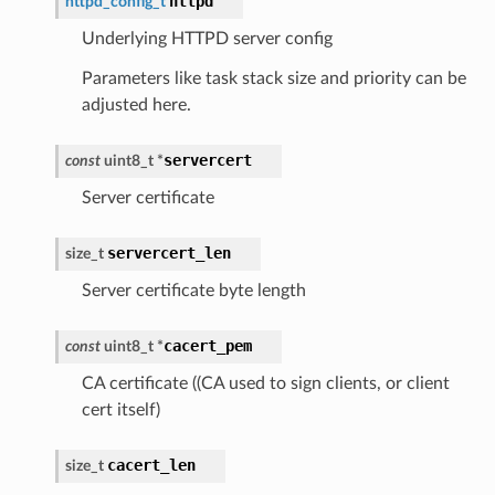
httpd
httpd_config_t
Underlying HTTPD server config
Parameters like task stack size and priority can be
adjusted here.
servercert
const
uint8_t
*
Server certificate
servercert_len
size_t
Server certificate byte length
cacert_pem
const
uint8_t
*
CA certificate ((CA used to sign clients, or client
cert itself)
cacert_len
size_t