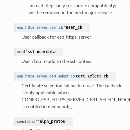
instead. Kept only for source compatibility;
will be removed in the next major release.
user_cb
esp_https_server_user_cb
*
User callback for esp_https_server
ssl_userdata
void
*
User data to add to the ssl context
cert_select_cb
esp_https_server_cert_select_cb
Certificate selection callback to use. The callback
is only applicable when
CONFIG_ESP_HTTPS_SERVER_CERT_SELECT_HOO
is enabled in menuconfig
alpn_protos
const
char
*
*