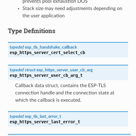
prevents pool exhaustion DOS
Stack size may need adjustments depending on
the user application
Type Definitions
typedef
esp_tls_handshake_callback
esp_https_server_cert_select_cb
typedef
struct
esp_https_server_user_cb_arg
esp_https_server_user_cb_arg_t
Callback data struct, contains the ESP-TLS
connection handle and the connection state at
which the callback is executed.
typedef
esp_tls_last_error_t
esp_https_server_last_error_t