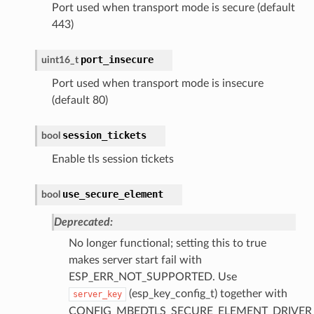
Port used when transport mode is secure (default
443)
port_insecure
uint16_t
Port used when transport mode is insecure
(default 80)
session_tickets
bool
Enable tls session tickets
use_secure_element
bool
Deprecated:
No longer functional; setting this to true
makes server start fail with
ESP_ERR_NOT_SUPPORTED. Use
(esp_key_config_t) together with
server_key
CONFIG_MBEDTLS_SECURE_ELEMENT_DRIVER