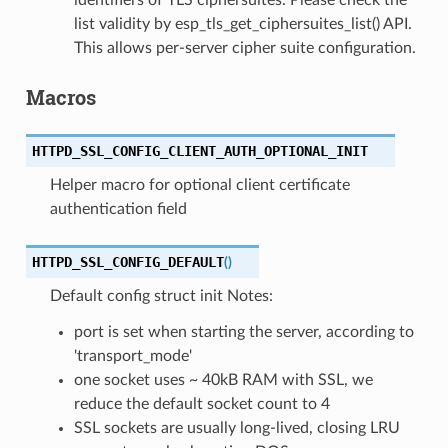
list validity by esp_tls_get_ciphersuites_list() API.
This allows per-server cipher suite configuration.
Macros
HTTPD_SSL_CONFIG_CLIENT_AUTH_OPTIONAL_INIT
Helper macro for optional client certificate
authentication field
HTTPD_SSL_CONFIG_DEFAULT
(
)
Default config struct init Notes:
port is set when starting the server, according to
'transport_mode'
one socket uses ~ 40kB RAM with SSL, we
reduce the default socket count to 4
SSL sockets are usually long-lived, closing LRU