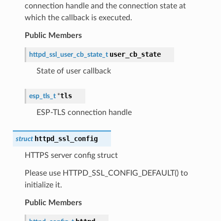
connection handle and the connection state at
which the callback is executed.
Public Members
user_cb_state
httpd_ssl_user_cb_state_t
State of user callback
tls
esp_tls_t
*
ESP-TLS connection handle
httpd_ssl_config
struct
HTTPS server config struct
Please use HTTPD_SSL_CONFIG_DEFAULT() to
initialize it.
Public Members