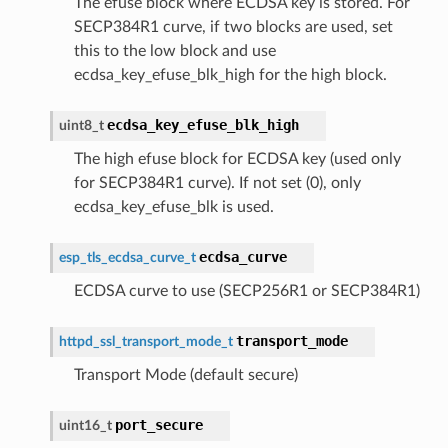
The efuse block where ECDSA key is stored. For
SECP384R1 curve, if two blocks are used, set
this to the low block and use
ecdsa_key_efuse_blk_high for the high block.
ecdsa_key_efuse_blk_high
uint8_t
The high efuse block for ECDSA key (used only
for SECP384R1 curve). If not set (0), only
ecdsa_key_efuse_blk is used.
ecdsa_curve
esp_tls_ecdsa_curve_t
ECDSA curve to use (SECP256R1 or SECP384R1)
transport_mode
httpd_ssl_transport_mode_t
Transport Mode (default secure)
port_secure
uint16_t