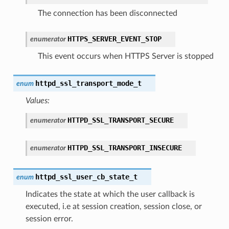
The connection has been disconnected
HTTPS_SERVER_EVENT_STOP
enumerator
This event occurs when HTTPS Server is stopped
httpd_ssl_transport_mode_t
enum
Values:
HTTPD_SSL_TRANSPORT_SECURE
enumerator
HTTPD_SSL_TRANSPORT_INSECURE
enumerator
httpd_ssl_user_cb_state_t
enum
Indicates the state at which the user callback is
executed, i.e at session creation, session close, or
session error.