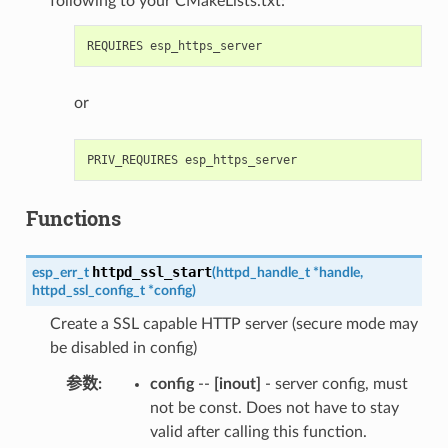
following to your CMakeLists.txt:
or
Functions
httpd_ssl_start
esp_err_t
(
httpd_handle_t
*
handle
,
httpd_ssl_config_t
*
config
)
Create a SSL capable HTTP server (secure mode may
be disabled in config)
参数
:
config
--
[inout]
- server config, must
not be const. Does not have to stay
valid after calling this function.