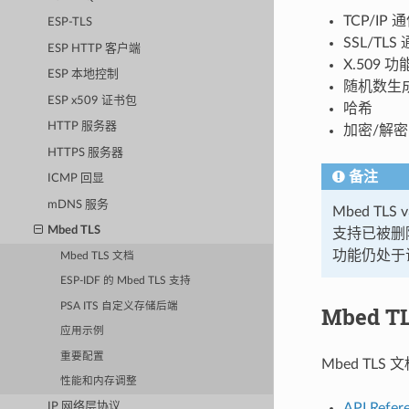
TCP/I
ESP-TLS
SSL/T
ESP HTTP 客户端
X.509 
ESP 本地控制
随机数生
ESP x509 证书包
哈希
HTTP 服务器
加密/解密
HTTPS 服务器
备注
ICMP 回显
mDNS 服务
Mbed TLS 
Mbed TLS
支持已被删除
功能仍处于
Mbed TLS 文档
ESP-IDF 的 Mbed TLS 支持
PSA ITS 自定义存储后端
Mbed T
应用示例
重要配置
Mbed TL
性能和内存调整
API Refer
IP 网络层协议