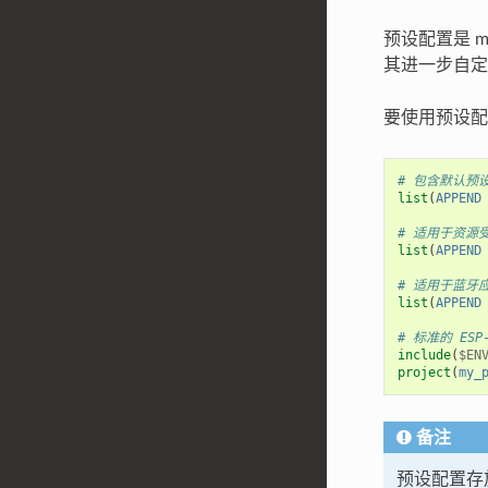
预设配置是 m
其进一步自定
要使用预设
# 包含默认预
list
(
APPEND
# 适用于资源
list
(
APPEND
# 适用于蓝牙
list
(
APPEND
# 标准的 ESP
include
(
$EN
project
(
my_
备注
预设配置存