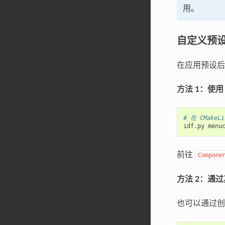
用。
自定义预
在应用预设后
方法 1：使用 
# 在 CMake
idf.py
前往
Compone
方法 2：通
也可以通过创