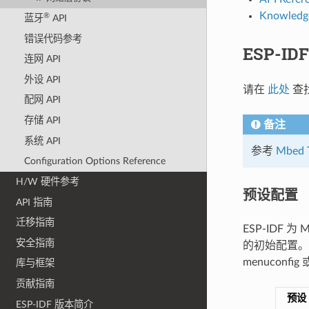
Knowledg
®
蓝牙
API
错误代码参考
ESP-ID
连网 API
外设 API
请在
此处
查找
配网 API
存储 API
备注
系统 API
参考
Mbed 
Configuration Options Reference
H/W 硬件参考
预设配置
API 指南
迁移指南
ESP-IDF
安全指南
的初始配置。
menucon
库与框架
贡献指南
预设
ESP-IDF 版本简介