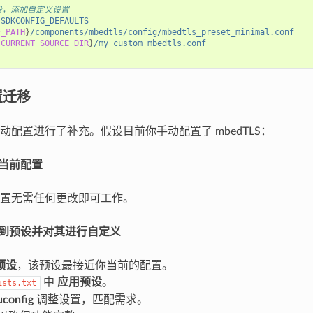
设，添加自定义设置
SDKCONFIG_DEFAULTS
F_PATH
}
/components/mbedtls/config/mbedtls_preset_minimal.conf
_CURRENT_SOURCE_DIR
}
/my_custom_mbedtls.conf
置迁移
动配置进行了补充。假设目前你手动配置了 mbedTLS：
留当前配置
置无需任何更改即可工作。
移到预设并对其进行自定义
预设
，该预设最接近你当前的配置。
中
应用预设
。
ists.txt
config
调整设置，匹配需求。