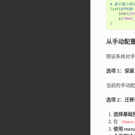
# 基于最小预
list
(
APPEND
$ENV{
ID
${
CMAKE
)
从手动配
预设系统对手
选项 1：保
当前的手动配
选项 2：迁
选择基础
在
CMakeL
使用 menu