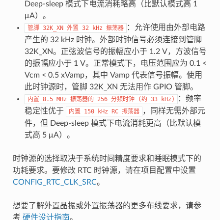
Deep-sleep 模式下电流消耗略高（比默认模式高 1
μA）。
：允许使用由外部电路
管脚
32K_XN
外置
32
kHz
振荡器
产生的 32 kHz 时钟。外部时钟信号必须连接到管脚
32K_XN。正弦波信号的振幅应小于 1.2 V，方波信号
的振幅应小于 1 V。正常模式下，电压范围应为 0.1 <
Vcm < 0.5 xVamp，其中 Vamp 代表信号振幅。使用
此时钟源时，管脚 32K_XN 无法用作 GPIO 管脚。
：频率
内置
8.5
MHz
振荡器的
256
分频时钟
(约
33
kHz)
稳定性优于
，同样无需外部元
内置
150
kHz
RC
振荡器
件，但 Deep-sleep 模式下电流消耗更高（比默认模
式高 5 μA）。
时钟源的选择取决于系统时间精度要求和睡眠模式下的
功耗要求。要修改 RTC 时钟源，请在项目配置中设置
CONFIG_RTC_CLK_SRC
。
想要了解外置晶振或外置振荡器的更多布线要求，请参
考
硬件设计指南
。