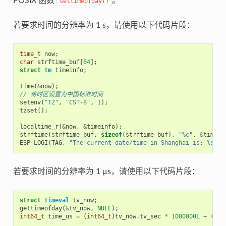
POSIX 函数
。
settimeofday()
若要求时间的分辨率为 1 s，请使用以下代码片段：
time_t
now
;
char
strftime_buf
[
64
];
struct
tm
timeinfo
;
time
(
&
now
);
// 将时区设置为中国标准时间
setenv
(
"TZ"
,
"CST-8"
,
1
);
tzset
();
localtime_r
(
&
now
,
&
timeinfo
);
strftime
(
strftime_buf
,
sizeof
(
strftime_buf
),
"%c"
,
&
timein
ESP_LOGI
(
TAG
,
"The current date/time in Shanghai is: %s"
,
若要求时间的分辨率为 1 μs，请使用以下代码片段：
struct
timeval
tv_now
;
gettimeofday
(
&
tv_now
,
NULL
);
int64_t
time_us
=
(
int64_t
)
tv_now
.
tv_sec
*
1000000L
+
(
int