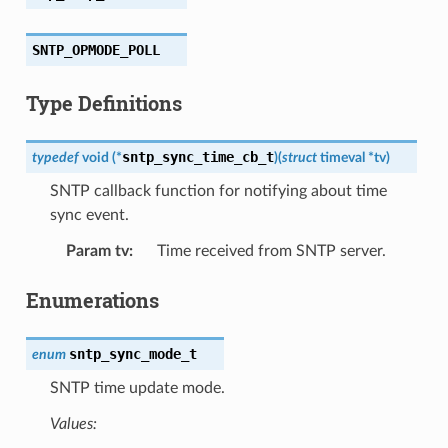
SNTP_OPMODE_POLL
Type Definitions
sntp_sync_time_cb_t
typedef
void
(
*
)
(
struct
timeval
*
tv
)
SNTP callback function for notifying about time
sync event.
Param tv
:
Time received from SNTP server.
Enumerations
sntp_sync_mode_t
enum
SNTP time update mode.
Values: