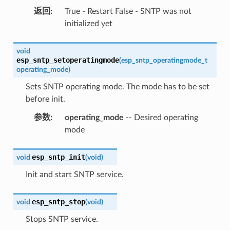
返回
:
True - Restart False - SNTP was not
initialized yet
void
esp_sntp_setoperatingmode
(
esp_sntp_operatingmode_t
operating_mode
)
Sets SNTP operating mode. The mode has to be set
before init.
参数
:
operating_mode
-- Desired operating
mode
esp_sntp_init
void
(
void
)
Init and start SNTP service.
esp_sntp_stop
void
(
void
)
Stops SNTP service.