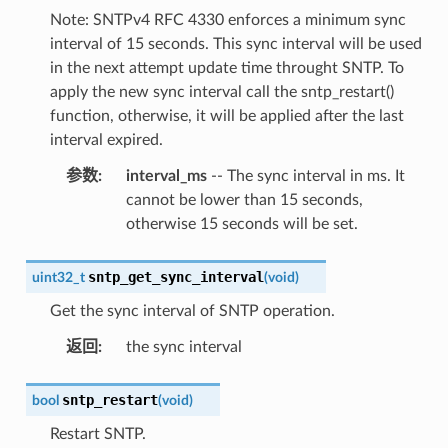
Note: SNTPv4 RFC 4330 enforces a minimum sync
interval of 15 seconds. This sync interval will be used
in the next attempt update time throught SNTP. To
apply the new sync interval call the sntp_restart()
function, otherwise, it will be applied after the last
interval expired.
参数
:
interval_ms
-- The sync interval in ms. It
cannot be lower than 15 seconds,
otherwise 15 seconds will be set.
sntp_get_sync_interval
uint32_t
(
void
)
Get the sync interval of SNTP operation.
返回
:
the sync interval
sntp_restart
bool
(
void
)
Restart SNTP.