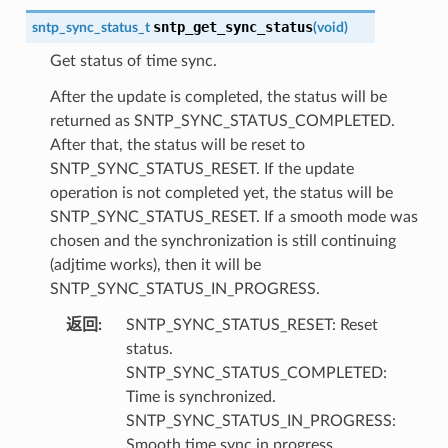
sntp_get_sync_status
sntp_sync_status_t
(
void
)
Get status of time sync.
After the update is completed, the status will be
returned as SNTP_SYNC_STATUS_COMPLETED.
After that, the status will be reset to
SNTP_SYNC_STATUS_RESET. If the update
operation is not completed yet, the status will be
SNTP_SYNC_STATUS_RESET. If a smooth mode was
chosen and the synchronization is still continuing
(adjtime works), then it will be
SNTP_SYNC_STATUS_IN_PROGRESS.
返回
:
SNTP_SYNC_STATUS_RESET: Reset
status.
SNTP_SYNC_STATUS_COMPLETED:
Time is synchronized.
SNTP_SYNC_STATUS_IN_PROGRESS:
Smooth time sync in progress.