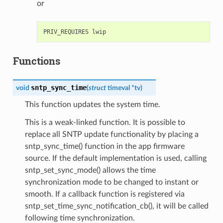
or
Functions
sntp_sync_time
void
(
struct
timeval
*
tv
)
This function updates the system time.
This is a weak-linked function. It is possible to
replace all SNTP update functionality by placing a
sntp_sync_time() function in the app firmware
source. If the default implementation is used, calling
sntp_set_sync_mode() allows the time
synchronization mode to be changed to instant or
smooth. If a callback function is registered via
sntp_set_time_sync_notification_cb(), it will be called
following time synchronization.