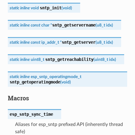
sntp_init
static
inline
void
(
void
)
sntp_getservername
static
inline
const
char
*
(
u8_t
idx
)
sntp_getserver
static
inline
const
ip_addr_t
*
(
u8_t
idx
)
sntp_getreachability
static
inline
uint8_t
(
uint8_t
idx
)
static
inline
esp_sntp_operatingmode_t
sntp_getoperatingmode
(
void
)
Macros
esp_sntp_sync_time
Aliases for esp_sntp prefixed API (inherently thread
safe)