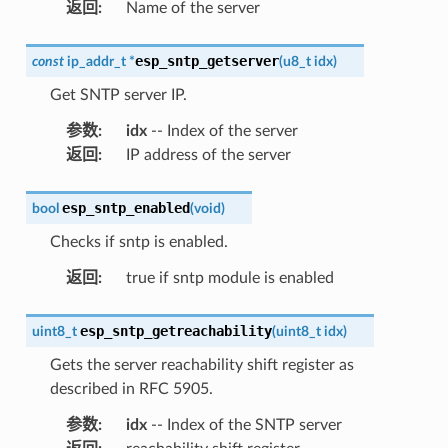
返回
:
Name of the server
esp_sntp_getserver
const
ip_addr_t
*
(
u8_t
idx
)
Get SNTP server IP.
参数
:
idx
-- Index of the server
返回
:
IP address of the server
esp_sntp_enabled
bool
(
void
)
Checks if sntp is enabled.
返回
:
true if sntp module is enabled
esp_sntp_getreachability
uint8_t
(
uint8_t
idx
)
Gets the server reachability shift register as
described in RFC 5905.
参数
:
idx
-- Index of the SNTP server