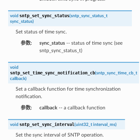
sntp_set_sync_status
void
(
sntp_sync_status_t
sync_status
)
Set status of time sync.
参数
:
sync_status
-- status of time sync (see
sntp_sync_status_t)
void
sntp_set_time_sync_notification_cb
(
sntp_sync_time_cb_t
callback
)
Set a callback function for time synchronization
notification.
参数
:
callback
-- a callback function
sntp_set_sync_interval
void
(
uint32_t
interval_ms
)
Set the sync interval of SNTP operation.