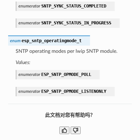
SNTP_SYNC_STATUS_COMPLETED
enumerator
SNTP_SYNC_STATUS_IN_PROGRESS
enumerator
esp_sntp_operatingmode_t
enum
SNTP operating modes per lwip SNTP module.
Values:
ESP_SNTP_OPMODE_POLL
enumerator
ESP_SNTP_OPMODE_LISTENONLY
enumerator
此文档对您有帮助吗？