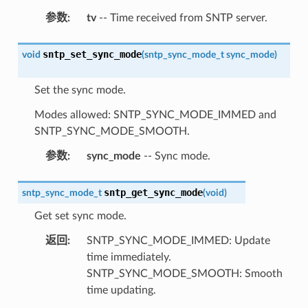
参数
:
tv
-- Time received from SNTP server.
sntp_set_sync_mode
void
(
sntp_sync_mode_t
sync_mode
)
Set the sync mode.
Modes allowed: SNTP_SYNC_MODE_IMMED and
SNTP_SYNC_MODE_SMOOTH.
参数
:
sync_mode
-- Sync mode.
sntp_get_sync_mode
sntp_sync_mode_t
(
void
)
Get set sync mode.
返回
:
SNTP_SYNC_MODE_IMMED: Update
time immediately.
SNTP_SYNC_MODE_SMOOTH: Smooth
time updating.