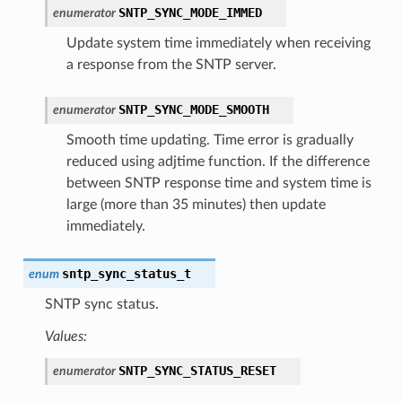
SNTP_SYNC_MODE_IMMED
enumerator
Update system time immediately when receiving
a response from the SNTP server.
SNTP_SYNC_MODE_SMOOTH
enumerator
Smooth time updating. Time error is gradually
reduced using adjtime function. If the difference
between SNTP response time and system time is
large (more than 35 minutes) then update
immediately.
sntp_sync_status_t
enum
SNTP sync status.
Values:
SNTP_SYNC_STATUS_RESET
enumerator