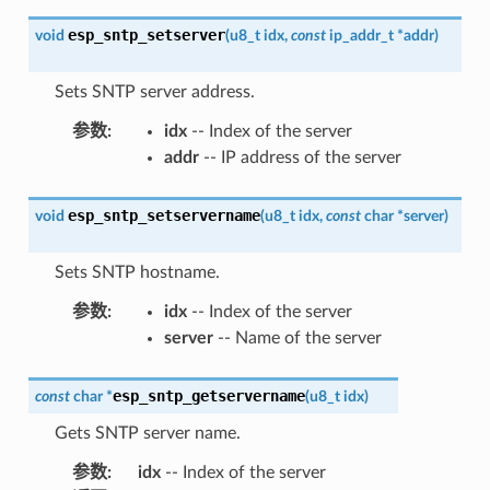
esp_sntp_setserver
void
(
u8_t
idx
,
const
ip_addr_t
*
addr
)
Sets SNTP server address.
参数
:
idx
-- Index of the server
addr
-- IP address of the server
esp_sntp_setservername
void
(
u8_t
idx
,
const
char
*
server
)
Sets SNTP hostname.
参数
:
idx
-- Index of the server
server
-- Name of the server
esp_sntp_getservername
const
char
*
(
u8_t
idx
)
Gets SNTP server name.
参数
:
idx
-- Index of the server