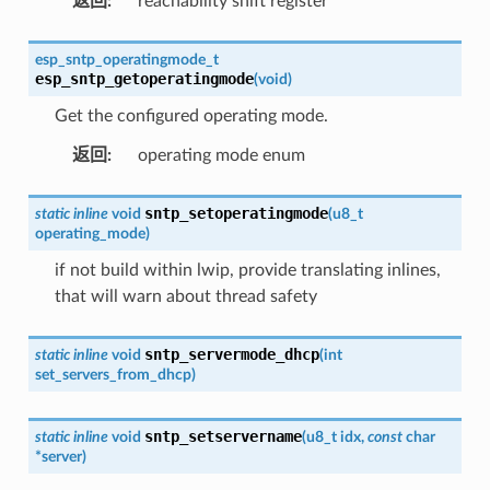
返回
:
reachability shift register
esp_sntp_operatingmode_t
esp_sntp_getoperatingmode
(
void
)
Get the configured operating mode.
返回
:
operating mode enum
sntp_setoperatingmode
static
inline
void
(
u8_t
operating_mode
)
if not build within lwip, provide translating inlines,
that will warn about thread safety
sntp_servermode_dhcp
static
inline
void
(
int
set_servers_from_dhcp
)
sntp_setservername
static
inline
void
(
u8_t
idx
,
const
char
*
server
)