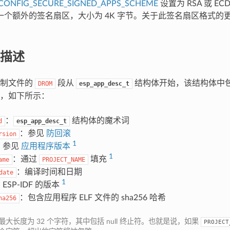
CONFIG_SECURE_SIGNED_APPS_SCHEME
设置为 RSA 或 EC
一个额外的签名扇区，大小为 4K 字节。关于此签名扇区格式的
描述
进制文件的
段从
结构体开始，该结构体中
DROM
esp_app_desc_t
，如下所示：
：
结构体的魔术词
d
esp_app_desc_t
：参见
防回滚
rsion
1
：参见
应用程序版本
1
：通过
填充
ame
PROJECT_NAME
：编译时间和日期
date
1
ESP-IDF 的版本
：包含应用程序 ELF 文件的 sha256 哈希
ha256
最大长度为 32 个字符，其中包括 null 终止符。也就是说，如果
PROJECT