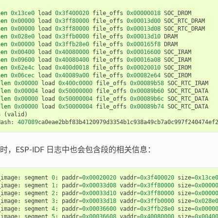
len
0x13ce0
load
0x3f400020
file_offs
0x00000018
SOC_DROM
len
0x00000
load
0x3ff80000
file_offs
0x00013d00
SOC_RTC_DRAM
len
0x00000
load
0x3ff80000
file_offs
0x00013d08
SOC_RTC_DRAM
len
0x028e0
load
0x3ffb0000
file_offs
0x00013d10
DRAM
len
0x00000
load
0x3ffb28e0
file_offs
0x000165f8
DRAM
len
0x00400
load
0x40080000
file_offs
0x00016600
SOC_IRAM
len
0x09600
load
0x40080400
file_offs
0x00016a08
SOC_IRAM
len
0x62e4c
load
0x400d0018
file_offs
0x00020010
SOC_IROM
len
0x06cec
load
0x40089a00
file_offs
0x00082e64
SOC_IROM
len
0x00000
load
0x400c0000
file_offs
0x00089b58
SOC_RTC_IRAM
len
0x00004
load
0x50000000
file_offs
0x00089b60
SOC_RTC_DATA
len
0x00000
load
0x50000004
file_offs
0x00089b6c
SOC_RTC_DATA
len
0x00000
load
0x50000004
file_offs
0x00089b74
SOC_RTC_DATA
8
(
valid
)
Hash
:
407089
ca0eae2bbf83b4120979d3354b1c938a49cb7a0c997f240474ef
时，ESP-IDF 日志中也会包含段的相关信息：
_image
:
segment
0
:
paddr
=
0x00020020
vaddr
=
0x3f400020
size
=
0x13ce
_image
:
segment
1
:
paddr
=
0x00033d08
vaddr
=
0x3ff80000
size
=
0x0000
_image
:
segment
2
:
paddr
=
0x00033d10
vaddr
=
0x3ff80000
size
=
0x0000
_image
:
segment
3
:
paddr
=
0x00033d18
vaddr
=
0x3ffb0000
size
=
0x028e
_image
:
segment
4
:
paddr
=
0x00036600
vaddr
=
0x3ffb28e0
size
=
0x0000
_image
:
segment
5
:
paddr
=
0x00036608
vaddr
=
0x40080000
size
=
0x0040