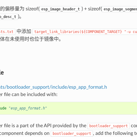
移量为 sizeof(
) + sizeof(
esp_image_header_t
esp_image_segme
)。
p_desc_t
中添加
sts.txt
target_link_libraries(${COMPONENT_TARGET}
"-u
cu
体在未使用时也位于镜像中。
le
s/bootloader_support/include/esp_app_format.h
r file can be included with:
ude
"esp_app_format.h"
r file is a part of the API provided by the
com
bootloader_support
 component depends on
, add the following 
bootloader_support