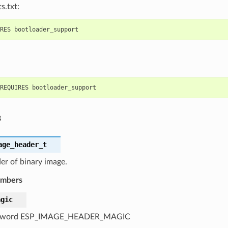
s.txt:
s
age_header_t
er of binary image.
embers
agic
 word ESP_IMAGE_HEADER_MAGIC