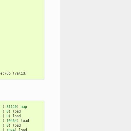
2ec76b
(
valid
)
0
(
81120
)
map
0
(
0
)
load
0
(
0
)
load
0
(
10464
)
load
0
(
0
)
load
0
(
1024
)
load