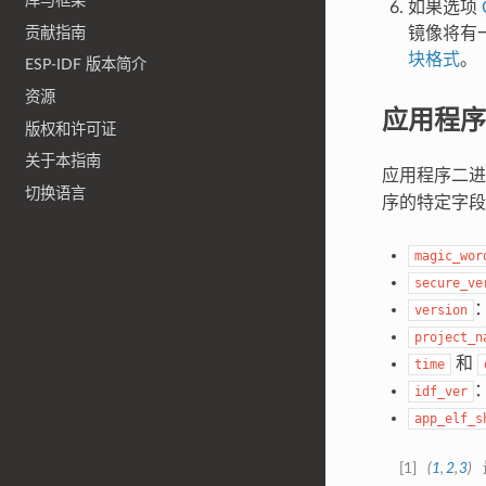
库与框架
如果选项
贡献指南
镜像将有
块格式
。
ESP-IDF 版本简介
资源
应用程序
版权和许可证
关于本指南
应用程序二
切换语言
序的特定字段
magic_wor
secure_ve
version
project_n
和
time
：
idf_ver
app_elf_s
[
1
]
(
1
,
2
,
3
)