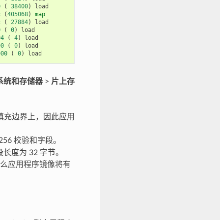
0
(
38400
)
load
c
(
405068
)
map
c
(
27884
)
load
0
(
0
)
load
04
(
4
)
load
00
(
0
)
load
000
(
0
)
load
系统和存储器
>
片上存
填充边界上，因此应用
256 校验和字段。
长度为 32 字节。
，那么应用程序镜像将有