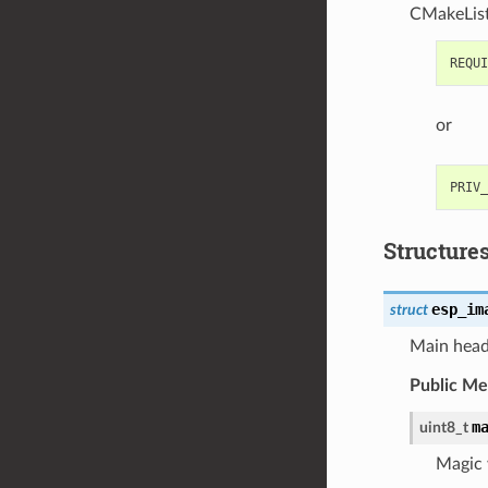
CMakeList
or
Structure
esp_im
struct
Main head
Public M
m
uint8_t
Magic