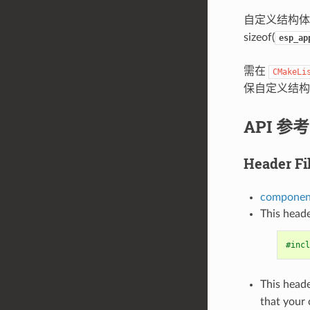
自定义结构体的偏
sizeof(
esp_ap
需在
CMakeLi
保自定义结构
API 参考
Header Fi
component
This heade
#incl
This heade
that your