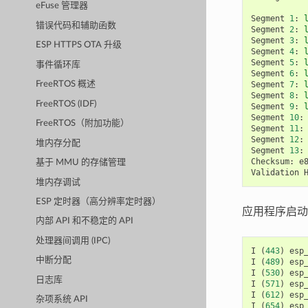
eFuse 管理器
Segment
1
:
错误代码和辅助函数
Segment
2
:
Segment
3
:
ESP HTTPS OTA 升级
Segment
4
:
Segment
5
:
事件循环库
Segment
6
:
Segment
7
:
FreeRTOS 概述
Segment
8
:
FreeRTOS (IDF)
Segment
9
:
Segment
10
:
FreeRTOS（附加功能）
Segment
11
:
Segment
12
:
堆内存分配
Segment
13
:
Checksum
:
e
基于 MMU 的存储管理
Validation
堆内存调试
ESP 定时器（高分辨率定时器）
应用程序启动
内部 API 和不稳定的 API
处理器间调用 (IPC)
I
(
443
)
esp
中断分配
I
(
489
)
esp
I
(
530
)
esp
日志库
I
(
571
)
esp
I
(
612
)
esp
杂项系统 API
I
(
654
)
esp