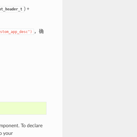
) +
nt_header_t
，确
stom_app_desc")
ponent. To declare
to your