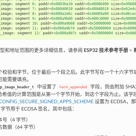
_image
:
segment
6
:
paddr
=
0x00036a10
vaddr
=
0x40080400
size
=
0x0960
_image
:
segment
7
:
paddr
=
0x00040018
vaddr
=
0x400d0018
size
=
0x62e4
_image
:
segment
8
:
paddr
=
0x000a2e6c
vaddr
=
0x40089a00
size
=
0x06ce
_image
:
segment
9
:
paddr
=
0x000a9b60
vaddr
=
0x400c0000
size
=
0x0000
_image
:
segment
10
:
paddr
=
0x000a9b68
vaddr
=
0x50000000
size
=
0x000
_image
:
segment
11
:
paddr
=
0x000a9b74
vaddr
=
0x50000004
size
=
0x000
p_image
:
segment
12
:
paddr
=
0x000a9b7c
vaddr
=
0x50000004
size
=
0x00
类型和地址范围的更多详细信息，请参阅
ESP32 技术参考手册
>
个校验和字节，位于最后一个段之后。此字节写在一个十六字节
可能需要填充。
中设置了
字段，则会附加 SHA
p_image_header_t
hash_appended
6 哈希值的计算范围是从第一个字节开始，到这个字段为止。该字段
CONFIG_SECURE_SIGNED_APPS_SCHEME
设置为 ECDSA
8 字节用于 ECDSA 签名，其中包括：
本号（4 字节）
名数据（64 字节）