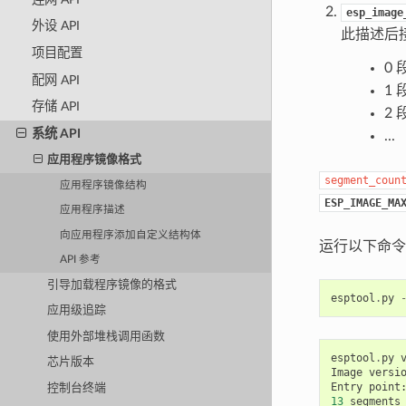
esp_image
外设 API
此描述后
项目配置
0 
配网 API
1 
存储 API
2 
系统 API
...
应用程序镜像格式
segment_coun
应用程序镜像结构
ESP_IMAGE_MA
应用程序描述
向应用程序添加自定义结构体
运行以下命令
API 参考
引导加载程序镜像的格式
esptool
.
py
应用级追踪
使用外部堆栈调用函数
esptool
.
py
芯片版本
Image
versi
Entry
point
控制台终端
13
segments