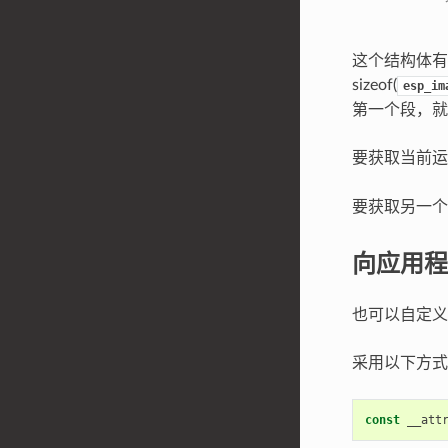
这个结构体有
sizeof(
esp_im
第一个段，就
要获取当前
要获取另一个 
向应用程
也可以自定义
采用以下方式
const
__att