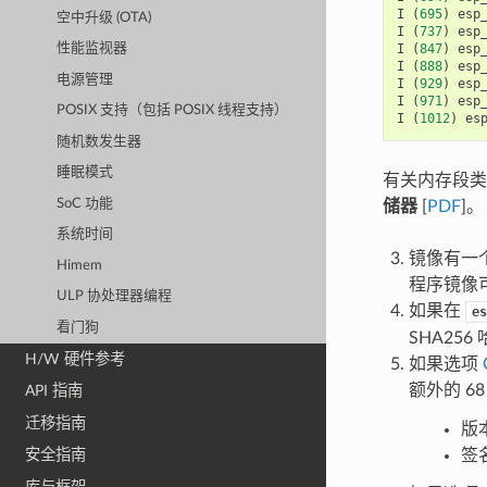
I
(
695
)
esp
空中升级 (OTA)
I
(
737
)
esp
I
(
847
)
esp
性能监视器
I
(
888
)
esp
电源管理
I
(
929
)
esp
I
(
971
)
esp
POSIX 支持（包括 POSIX 线程支持）
I
(
1012
)
es
随机数发生器
睡眠模式
有关内存段
SoC 功能
储器
[
PDF
]。
系统时间
镜像有一
Himem
程序镜像
ULP 协处理器编程
如果在
es
看门狗
SHA25
H/W 硬件参考
如果选项
额外的 6
API 指南
迁移指南
版
签
安全指南