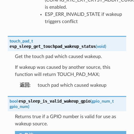
is enabled.
ESP_ERR_INVALID_STATE if wakeup
triggers conflict
touch_pad_t
esp_sleep_get_touchpad_wakeup_status
(
void
)
Get the touch pad which caused wakeup.
If wakeup was caused by another source, this
function will return TOUCH_PAD_MAX;
返回
:
touch pad which caused wakeup
esp_sleep_is_valid_wakeup_gpio
bool
(
gpio_num_t
gpio_num
)
Returns true if a GPIO number is valid for use as
wakeup source.