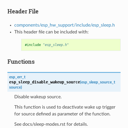
Header File
components/esp_hw_support/include/esp_sleep.h
This header file can be included with:
#include
"esp_sleep.h"
Functions
esp_err_t
esp_sleep_disable_wakeup_source
(
esp_sleep_source_t
source
)
Disable wakeup source.
This function is used to deactivate wake up trigger
for source defined as parameter of the function.
See docs/sleep-modes.rst for details.