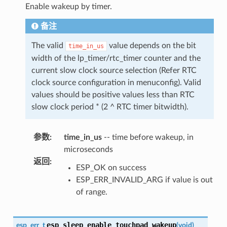
Enable wakeup by timer.
备注
The valid
value depends on the bit
time_in_us
width of the lp_timer/rtc_timer counter and the
current slow clock source selection (Refer RTC
clock source configuration in menuconfig). Valid
values should be positive values less than RTC
slow clock period * (2 ^ RTC timer bitwidth).
参数
:
time_in_us
-- time before wakeup, in
microseconds
返回
:
ESP_OK on success
ESP_ERR_INVALID_ARG if value is out
of range.
esp_sleep_enable_touchpad_wakeup
esp_err_t
(
void
)