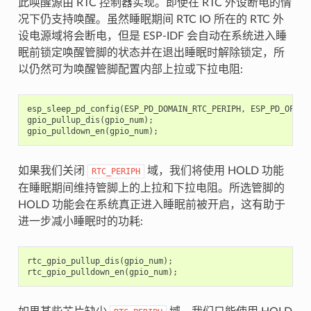
此唤醒源由 RTC 控制器实现。即使在 RTC 外设断电的情
况下仍支持唤醒。虽然睡眠期间 RTC IO 所在的 RTC 外
设电源域将会断电，但是 ESP-IDF 会自动在系统进入睡
眠前锁定唤醒管脚的状态并在退出睡眠时解除锁定，所
以仍然可为唤醒管脚配置内部上拉或下拉电阻:
esp_sleep_pd_config
(
ESP_PD_DOMAIN_RTC_PERIPH
,
ESP_PD_OPTIO
gpio_pullup_dis
(
gpio_num
);
gpio_pulldown_en
(
gpio_num
);
如果我们关闭
域，我们将使用 HOLD 功能
RTC_PERIPH
在睡眠期间维持管脚上的上拉和下拉电阻。所选管脚的
HOLD 功能会在系统真正进入睡眠前被开启，这有助于
进一步减小睡眠时的功耗:
rtc_gpio_pullup_dis
(
gpio_num
);
rtc_gpio_pulldown_en
(
gpio_num
);