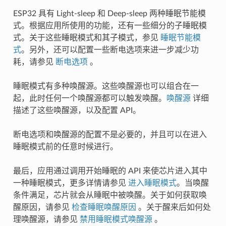
ESP32 具有 Light-sleep 和 Deep-sleep 两种睡眠节能模
式。根据应用所使用的功能，还有一些细分的子睡眠模
式。关于这些睡眠模式和其子模式，参见
睡眠节能模
式
。另外，还可以配置一些断电选项来进一步减少功
耗，请参见
断电选项
。
睡眠模式有多种唤醒源。这些唤醒源也可以组合在一
起，此时任何一个唤醒源都可以触发唤醒。
唤醒源
详细
描述了这些唤醒源，以及配置 API。
断电选项和唤醒源的配置不是必要的，并且可以在进入
睡眠模式前的任意时候进行。
最后，应用通过调用开始睡眠的 API 来使芯片进入其中
一种睡眠模式，更多详情请参见
进入睡眠模式
。当唤醒
条件满足，芯片就会从睡眠中被唤醒。关于如何获取唤
醒原因，请参见
检查睡眠唤醒原因
。关于醒来后如何处
理唤醒源，请参见
禁用睡眠模式唤醒源
。