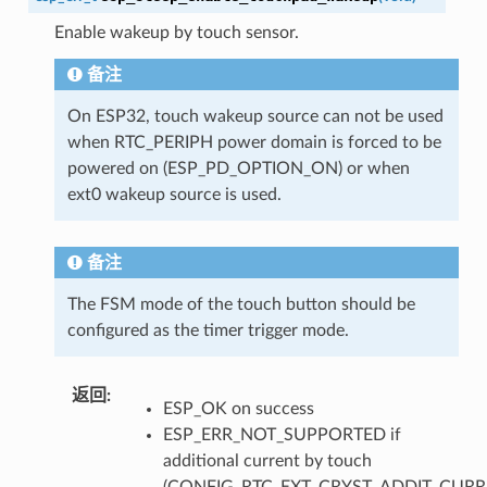
Enable wakeup by touch sensor.
备注
On ESP32, touch wakeup source can not be used
when RTC_PERIPH power domain is forced to be
powered on (ESP_PD_OPTION_ON) or when
ext0 wakeup source is used.
备注
The FSM mode of the touch button should be
configured as the timer trigger mode.
返回
:
ESP_OK on success
ESP_ERR_NOT_SUPPORTED if
additional current by touch
(CONFIG_RTC_EXT_CRYST_ADDIT_CURR