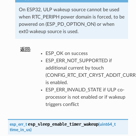
On ESP32, ULP wakeup source cannot be used
when RTC_PERIPH power domain is forced, to be
powered on (ESP_PD_OPTION_ON) or when
ext0 wakeup source is used.
返回
:
ESP_OK on success
ESP_ERR_NOT_SUPPORTED if
additional current by touch
(CONFIG_RTC_EXT_CRYST_ADDIT_CURR
is enabled.
ESP_ERR_INVALID_STATE if ULP co-
processor is not enabled or if wakeup
triggers conflict
esp_sleep_enable_timer_wakeup
esp_err_t
(
uint64_t
time_in_us
)