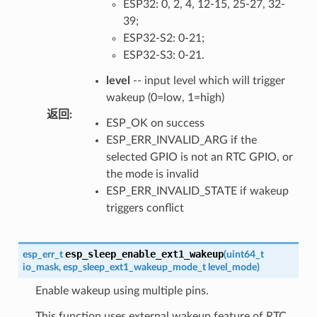
ESP32: 0, 2, 4, 12-15, 25-27, 32-
39;
ESP32-S2: 0-21;
ESP32-S3: 0-21.
level
-- input level which will trigger
wakeup (0=low, 1=high)
返回
:
ESP_OK on success
ESP_ERR_INVALID_ARG if the
selected GPIO is not an RTC GPIO, or
the mode is invalid
ESP_ERR_INVALID_STATE if wakeup
triggers conflict
esp_sleep_enable_ext1_wakeup
esp_err_t
(
uint64_t
io_mask
,
esp_sleep_ext1_wakeup_mode_t
level_mode
)
Enable wakeup using multiple pins.
This function uses external wakeup feature of RTC