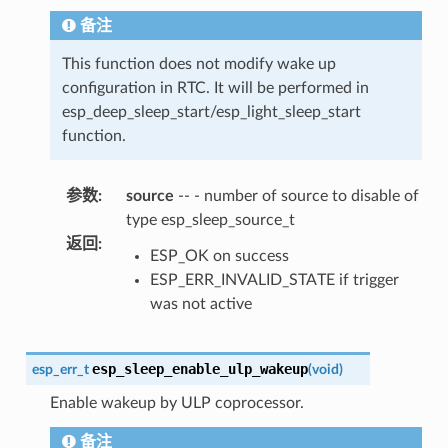
备注
This function does not modify wake up
configuration in RTC. It will be performed in
esp_deep_sleep_start/esp_light_sleep_start
function.
参数
:
source
-- - number of source to disable of
type esp_sleep_source_t
返回
:
ESP_OK on success
ESP_ERR_INVALID_STATE if trigger
was not active
esp_sleep_enable_ulp_wakeup
esp_err_t
(
void
)
Enable wakeup by ULP coprocessor.
备注