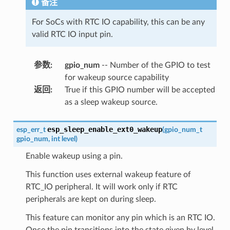
备注
For SoCs with RTC IO capability, this can be any
valid RTC IO input pin.
参数
:
gpio_num
-- Number of the GPIO to test
for wakeup source capability
返回
:
True if this GPIO number will be accepted
as a sleep wakeup source.
esp_sleep_enable_ext0_wakeup
esp_err_t
(
gpio_num_t
gpio_num
,
int
level
)
Enable wakeup using a pin.
This function uses external wakeup feature of
RTC_IO peripheral. It will work only if RTC
peripherals are kept on during sleep.
This feature can monitor any pin which is an RTC IO.
Once the pin transitions into the state given by level