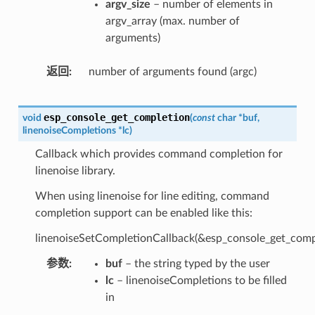
argv_size
– number of elements in
argv_array (max. number of
arguments)
返回
number of arguments found (argc)
esp_console_get_completion
void
(
const
char
*
buf
,
linenoiseCompletions
*
lc
)
Callback which provides command completion for
linenoise library.
When using linenoise for line editing, command
completion support can be enabled like this:
linenoiseSetCompletionCallback(&esp_console_get_compl
参数
buf
– the string typed by the user
lc
– linenoiseCompletions to be filled
in