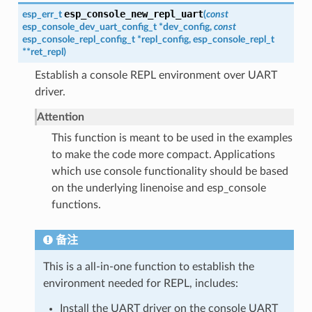
esp_console_new_repl_uart
esp_err_t
(
const
esp_console_dev_uart_config_t
*
dev_config
,
const
esp_console_repl_config_t
*
repl_config
,
esp_console_repl_t
*
*
ret_repl
)
Establish a console REPL environment over UART
driver.
Attention
This function is meant to be used in the examples
to make the code more compact. Applications
which use console functionality should be based
on the underlying linenoise and esp_console
functions.
备注
This is a all-in-one function to establish the
environment needed for REPL, includes:
Install the UART driver on the console UART