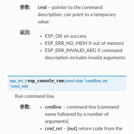
参数
cmd
– pointer to the command
description; can point to a temporary
value
返回
ESP_OK on success
ESP_ERR_NO_MEM if out of memory
ESP_ERR_INVALID_ARG if command
description includes invalid arguments
esp_console_run
esp_err_t
(
const
char
*
cmdline
,
int
*
cmd_ret
)
Run command line.
参数
cmdline
– command line (command
name followed by a number of
arguments)
cmd_ret
–
[out]
return code from the