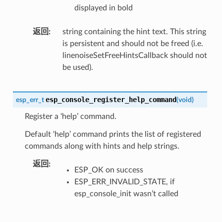
displayed in bold
返回
string containing the hint text. This string
is persistent and should not be freed (i.e.
linenoiseSetFreeHintsCallback should not
be used).
esp_console_register_help_command
esp_err_t
(
void
)
Register a ‘help’ command.
Default ‘help’ command prints the list of registered
commands along with hints and help strings.
返回
ESP_OK on success
ESP_ERR_INVALID_STATE, if
esp_console_init wasn’t called