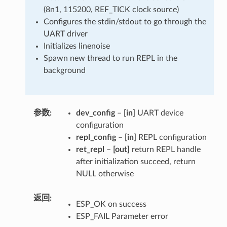
(8n1, 115200, REF_TICK clock source)
Configures the stdin/stdout to go through the
UART driver
Initializes linenoise
Spawn new thread to run REPL in the
background
参数
dev_config
–
[in]
UART device
configuration
repl_config
–
[in]
REPL configuration
ret_repl
–
[out]
return REPL handle
after initialization succeed, return
NULL otherwise
返回
ESP_OK on success
ESP_FAIL Parameter error