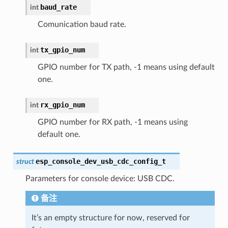
baud_rate
int
Comunication baud rate.
tx_gpio_num
int
GPIO number for TX path, -1 means using default
one.
rx_gpio_num
int
GPIO number for RX path, -1 means using
default one.
esp_console_dev_usb_cdc_config_t
struct
Parameters for console device: USB CDC.
备注
It’s an empty structure for now, reserved for