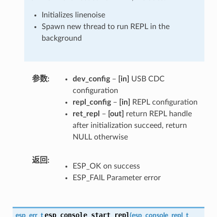
Initializes linenoise
Spawn new thread to run REPL in the
background
参数
dev_config
–
[in]
USB CDC
configuration
repl_config
–
[in]
REPL configuration
ret_repl
–
[out]
return REPL handle
after initialization succeed, return
NULL otherwise
返回
ESP_OK on success
ESP_FAIL Parameter error
esp_console_start_repl
esp_err_t
(
esp_console_repl_t