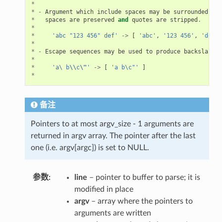
*
*
-
Argument
which
include
spaces
may
be
surrounded
wit
*
spaces
are
preserved
and
quotes
are
stripped
.
*
*
'abc "123 456" def'
->
[
'abc'
,
'123 456'
,
'def'
*
*
-
Escape
sequences
may
be
used
to
produce
backslash
,
*
*
'a\ b
\\
c
\"
'
->
[
'a b\c"'
]
*
备注
Pointers to at most argv_size - 1 arguments are
returned in argv array. The pointer after the last
one (i.e. argv[argc]) is set to NULL.
参数
line
– pointer to buffer to parse; it is
modified in place
argv
– array where the pointers to
arguments are written