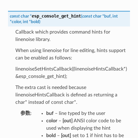
esp_console_get_hint
const
char
*
(
const
char
*
buf
,
int
*
color
,
int
*
bold
)
Callback which provides command hints for
linenoise library.
When using linenoise for line editing, hints support
can be enabled as follows:
linenoiseSetHintsCallback((linenoiseHintsCallback*)
&esp_console_get_hint);
The extra cast is needed because
linenoiseHintsCallback is defined as returning a
char* instead of const char*.
参数
buf
– line typed by the user
color
–
[out]
ANSI color code to be
used when displaying the hint
bold
–
[out]
set to 1 if hint has to be