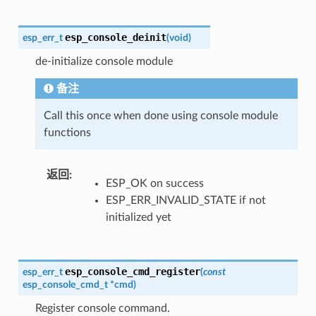
esp_console_deinit
esp_err_t
(
void
)
de-initialize console module
备注
Call this once when done using console module
functions
返回
ESP_OK on success
ESP_ERR_INVALID_STATE if not
initialized yet
esp_console_cmd_register
esp_err_t
(
const
esp_console_cmd_t
*
cmd
)
Register console command.