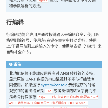
fgets
和参数解析的方法。
行编辑
行编辑功能允许用户通过按键输入来编辑命令，使用退
格键删除符号，使用左/右键在命令中移动光标，使用
上/下键导航到之前输入的命令，使用制表键（“Tab”）来
自动补全命令。
备注
此功能依赖于终端应用程序对 ANSI 转移符的支持，
显示原始 UART 数据的串口监视器不能与行编辑库一
同使用。如果运行
system/console
示例程序的时候
观察到的输出结果是
或者类似的转义字符而不
[6n
是命令行提示符
esp>
``
时，就表明当前的串口监视器不支持
ANSI
转移字符。已知可用的串口监视程序有
GNU
screen，