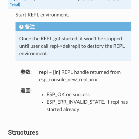
*
repl
)
Start REPL environment.
备注
Once the REPL got started, it won’t be stopped
until user call repl->del(repl) to destory the REPL
environment.
参数
repl
–
[in]
REPL handle returned from
esp_console_new_repl_xxx
返回
ESP_OK on success
ESP_ERR_INVALID_STATE, if repl has
started already
Structures