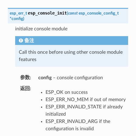
esp_console_init
esp_err_t
(
const
esp_console_config_t
*
config
)
initialize console module
备注
Call this once before using other console module
features
参数
config
– console configuration
返回
ESP_OK on success
ESP_ERR_NO_MEM if out of memory
ESP_ERR_INVALID_STATE if already
initialized
ESP_ERR_INVALID_ARG if the
configuration is invalid