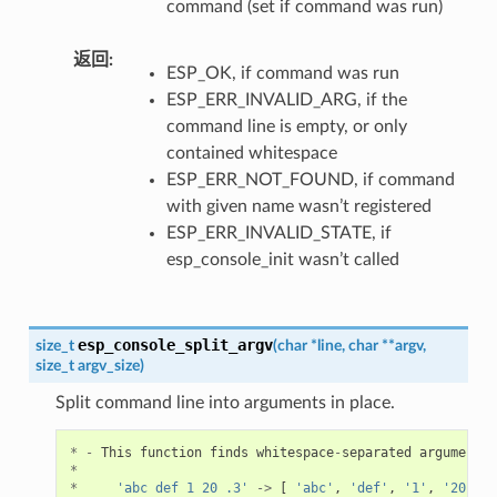
command (set if command was run)
返回
ESP_OK, if command was run
ESP_ERR_INVALID_ARG, if the
command line is empty, or only
contained whitespace
ESP_ERR_NOT_FOUND, if command
with given name wasn’t registered
ESP_ERR_INVALID_STATE, if
esp_console_init wasn’t called
esp_console_split_argv
size_t
(
char
*
line
,
char
*
*
argv
,
size_t
argv_size
)
Split command line into arguments in place.
*
-
This
function
finds
whitespace
-
separated
arguments
*
*
'abc def 1 20 .3'
->
[
'abc'
,
'def'
,
'1'
,
'20'
,
'