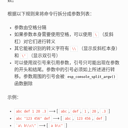
数。
根据以下规则来将命令行拆分成参数列表：
参数由空格分隔
如果参数本身需要使用空格，可以使用
（反斜
\
杠）对它们进行转义
其它能被识别的转义字符有
（显示反斜杠本身）
\\
和
（显示双引号）
\"
可以使用双引号来引用参数，引号只可能出现在参数
的开头和结尾。参数中的引号必须如上所述进行转
移。参数周围的引号会被
esp_console_split_argv()
函数删除
示例：
⟶ [
,
,
,
,
]
abc
def
1
20
.3
abc
def
1
20
.3
⟶ [
,
,
]
abc
"123
456"
def
abc
123
456
def
⟶ [
]
`a\
b\\c\"
a
b\c"