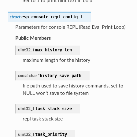
Set to 1 to print hint text in bold.
esp_console_repl_config_t
struct
Parameters for console REPL (Read Eval Print Loop)
Public Members
max_history_len
uint32_t
maximum length for the history
history_save_path
const
char
*
file path used to save history commands, set to
NULL won’t save to file system
task_stack_size
uint32_t
repl task stack size
task_priority
uint32_t