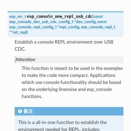
esp_console_new_repl_usb_cdc
esp_err_t
(
const
esp_console_dev_usb_cdc_config_t
*
dev_config
,
const
esp_console_repl_config_t
*
repl_config
,
esp_console_repl_t
*
*
ret_repl
)
Establish a console REPL environment over USB
CDC.
Attention
This function is meant to be used in the examples
to make the code more compact. Applications
which use console functionality should be based
on the underlying linenoise and esp_console
functions.
备注
This is a all-in-one function to establish the
environment needed for REPL, includes: