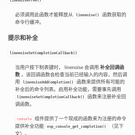
linenoiseFree()
必须调用此函数才能释放从
函数获取的
linenoise()
命令行缓冲。
提示和补全
linenoiseSetCompletionCallback()
当用户按下制表键时， linenoise 会调用
补全回调函
数
，该回调函数会检查当前已经输入的内容，然后调
用
函数来提供所有可能的
linenoiseAddCompletion()
补全后的命令列表。启用补全功能，需要事先调用
函数来注册补全回
linenoiseSetCompletionCallback()
调函数。
组件提供了一个现成的函数来为注册的命令
console
提供补全功能
（见下
esp_console_get_completion()
文）。