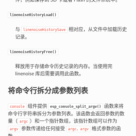
linenoiseHistoryLoad()
与
相对应，从文件中加载历史
linenoiseHistorySave
记录。
linenoiseHistoryFree()
释放用于存储命令历史记录的内存。当使用完
linenoise 库后需要调用此函数。
将命令行拆分成参数列表
组件提供
函数来将
console
esp_console_split_argv()
命令行字符串拆分为参数列表。该函数会返回参数的数
量（
）和一个指针数组，该指针数组可以作为
argc
参数传递给任何接受
格式参数的函
argv
argc，argv