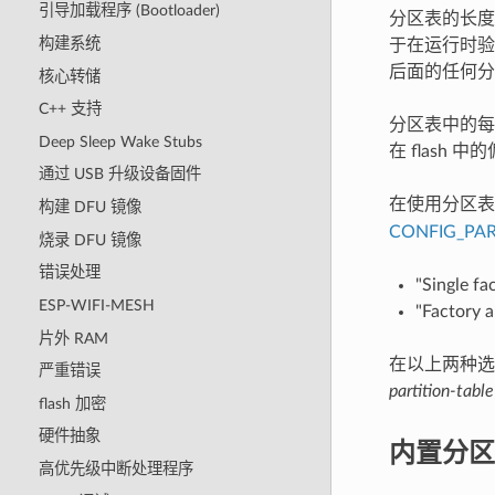
引导加载程序 (Bootloader)
分区表的长度为
构建系统
于在运行时验证
后面的任何分
核心转储
C++ 支持
分区表中的每个
Deep Sleep Wake Stubs
在 flash
通过 USB 升级设备固件
在使用分区表
构建 DFU 镜像
CONFIG_PAR
烧录 DFU 镜像
错误处理
"Single fa
ESP-WIFI-MESH
"Factory a
片外 RAM
在以上两种选项
严重错误
partition-table
flash 加密
硬件抽象
内置分区
高优先级中断处理程序