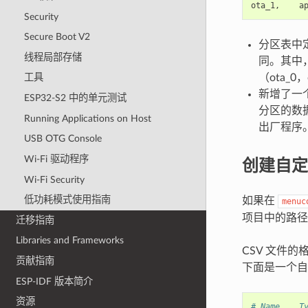
ota_1
,
a
Security
Secure Boot V2
分区表中定
线程局部存储
同。其中，
（ota_0，
工具
新增了一个
ESP32-S2 中的单元测试
分区的数据
Running Applications on Host
出厂程序
USB OTG Console
创建自定
Wi-Fi 驱动程序
Wi-Fi Security
低功耗模式使用指南
如果在
menuc
项目中的路径
迁移指南
Libraries and Frameworks
CSV 文件
贡献指南
下面是一个自定
ESP-IDF 版本简介
资源
# Name,   T