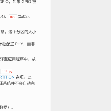
O，如果 GPIO 被
01)、
(0x02)、
nvs
信息。这个分区的大小
单独配置 PHY，而非
据编译至应用程序中，从
（
idf.py
RTITION
选项。此
f 编译系统并不会自动完
化数据）。