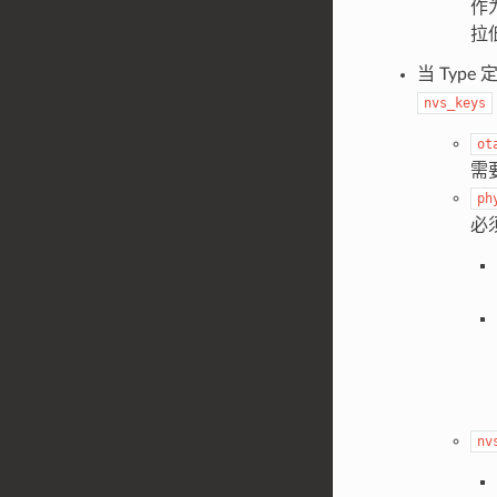
作
拉
当 Type
nvs_keys
ot
需
ph
必
nv