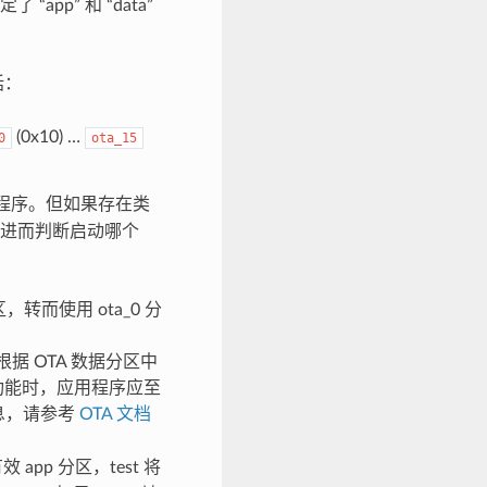
“app” 和 “data”
括：
(0x10) …
0
ota_15
应用程序。但如果存在类
数据，进而判断启动哪个
区，转而使用 ota_0 分
载器将根据 OTA 数据分区中
 功能时，应用程序应至
息，请参考
OTA 文档
pp 分区，test 将