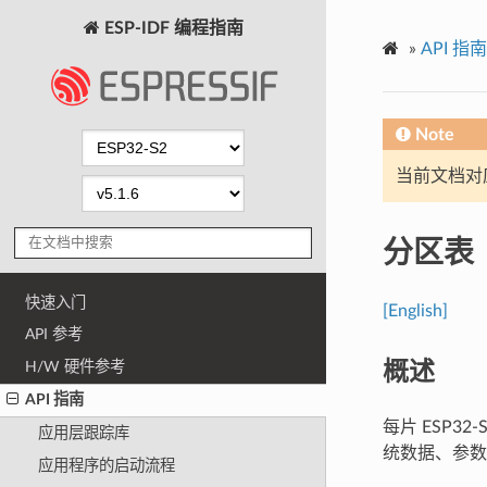
ESP-IDF 编程指南
»
API 指南
Note
当前文档对
分区表
快速入门
[English]
API 参考
概述
H/W 硬件参考
API 指南
每片 ESP3
应用层跟踪库
统数据、参数存
应用程序的启动流程