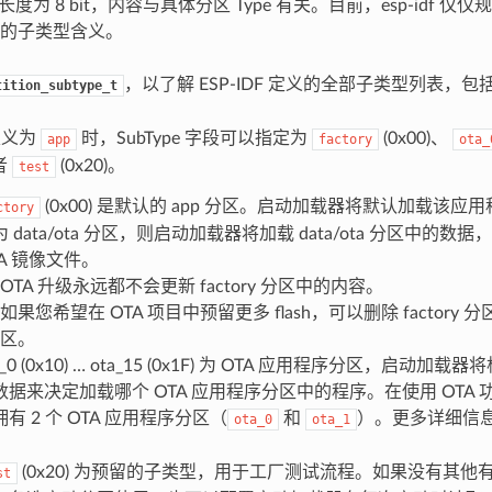
段长度为 8 bit，内容与具体分区 Type 有关。目前，esp-idf 仅仅规定了 
的子类型含义。
，以了解 ESP-IDF 定义的全部子类型列表，包
tition_subtype_t
 定义为
时，SubType 字段可以指定为
(0x00)、
app
factory
ota_
或者
(0x20)。
test
(0x00) 是默认的 app 分区。启动加载器将默认加载该
ctory
为 data/ota 分区，则启动加载器将加载 data/ota 分区中的
TA 镜像文件。
OTA 升级永远都不会更新 factory 分区中的内容。
如果您希望在 OTA 项目中预留更多 flash，可以删除 factory 分
区。
a_0 (0x10) … ota_15 (0x1F) 为 OTA 应用程序分区，启动加
数据来决定加载哪个 OTA 应用程序分区中的程序。在使用 OTA
拥有 2 个 OTA 应用程序分区（
和
）。更多详细信
ota_0
ota_1
(0x20) 为预留的子类型，用于工厂测试流程。如果没有其他有效 a
st