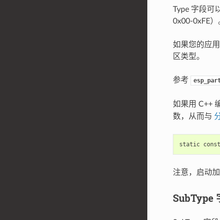
Type 字段可
0x00-0xF
如果您的应用程
区类型。
参考
esp_par
如果用 C+
数，从而与
分
static
cons
注意，启动
SubType