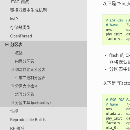
JTAG 调试
以下是 "Singl
链接器脚本生成机制
lwIP
# ESP-IDF P
# Name,   T
存储器类型
nvs
,
d
phy_init
,
d
OpenThread
factory
,
a
分区表
概述
flash 
内置分区表
器将默认
分区表中还
创建自定义分区表
生成二进制分区表
以下是 "Facto
分区大小检查
烧写分区表
# ESP-IDF P
分区工具 (parttool.py)
# Name,   T
nvs
,
d
性能
otadata
,
d
phy_init
,
d
Reproducible Builds
factory
,
a
ota_0
,
a
RF 校准