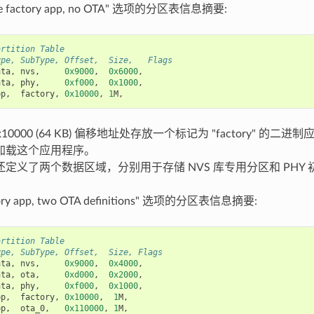
e factory app, no OTA" 选项的分区表信息摘要:
artition Table
ype, SubType, Offset,  Size,   Flags
ata
,
nvs
,
0x9000
,
0x6000
,
ata
,
phy
,
0xf000
,
0x1000
,
pp
,
factory
,
0x10000
,
1
M
,
的 0x10000 (64 KB) 偏移地址处存放一个标记为 "factory" 
加载这个应用程序。
定义了两个数据区域，分别用于存储 NVS 库专用分区和 PHY
ry app, two OTA definitions" 选项的分区表信息摘要:
artition Table
ype, SubType, Offset,  Size, Flags
ata
,
nvs
,
0x9000
,
0x4000
,
ata
,
ota
,
0xd000
,
0x2000
,
ata
,
phy
,
0xf000
,
0x1000
,
pp
,
factory
,
0x10000
,
1
M
,
pp
,
ota_0
,
0x110000
,
1
M
,