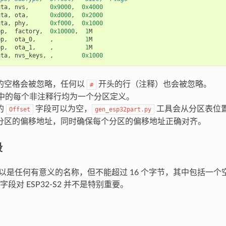
ata
,
nvs
,
0x9000
,
0x4000
ata
,
ota
,
0xd000
,
0x2000
ata
,
phy
,
0xf000
,
0x1000
pp
,
factory
,
0x10000
,
1
M
pp
,
ota_0
,
,
1
M
pp
,
ota_1
,
,
1
M
ata
,
nvs_keys
,
,
0x1000
的空格会被忽略，任何以
开头的行（注释）也会被忽略。
#
文件中的每个非注释行均为一个分区定义。
的
字段可以为空，
工具会从分区表位
Offset
gen_esp32part.py
分区的偏移地址，同时确保每个分区的偏移地址正确对齐。
段
段可以是任何有意义的名称，但不能超过 16 个字节，其中包括一
段对 ESP32-S2 并不是特别重要。