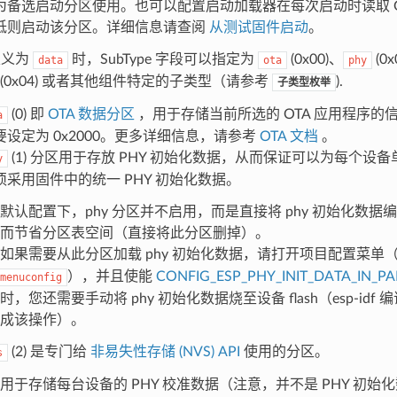
为备选启动分区使用。也可以配置启动加载器在每次启动时读取 GPI
低则启动该分区。详细信息请查阅
从测试固件启动
。
 定义为
时，SubType 字段可以指定为
(0x00)、
(0x
data
ota
phy
(0x04) 或者其他组件特定的子类型（请参考
).
子类型枚举
(0) 即
OTA 数据分区
，用于存储当前所选的 OTA 应用程序的
a
要设定为 0x2000。更多详细信息，请参考
OTA 文档
。
(1) 分区用于存放 PHY 初始化数据，从而保证可以为每个设备
y
须采用固件中的统一 PHY 初始化数据。
默认配置下，phy 分区并不启用，而是直接将 phy 初始化数
而节省分区表空间（直接将此分区删掉）。
如果需要从此分区加载 phy 初始化数据，请打开项目配置菜单
），并且使能
CONFIG_ESP_PHY_INIT_DATA_IN_PA
menuconfig
时，您还需要手动将 phy 初始化数据烧至设备 flash（esp-id
成该操作）。
(2) 是专门给
非易失性存储 (NVS) API
使用的分区。
s
用于存储每台设备的 PHY 校准数据（注意，并不是 PHY 初始