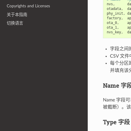
nvs
,
d
Copyrights and Licenses
otadata
,
d
phy_init
,
d
关于本指南
factory
,
a
ota_0
,
a
切换语言
ota_1
,
a
nvs_key
,
d
字段之间
CSV 
每个分区
并填充该
Name 字
Name 字
被截断）。该字
Type 字段