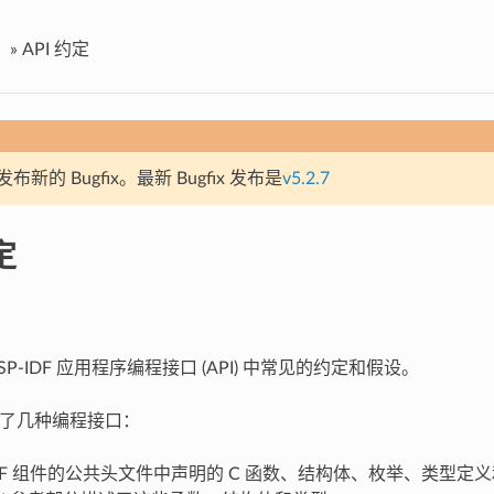
»
API 约定
新的 Bugfix。最新 Bugfix 发布是
v5.2.7
定
SP-IDF 应用程序编程接口 (API) 中常见的约定和假设。
 提供了几种编程接口：
-IDF 组件的公共头文件中声明的 C 函数、结构体、枚举、类型