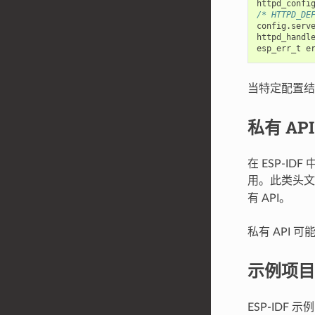
httpd_confi
/* HTTPD
config
.
serv
httpd_handl
esp_err_t
e
当特定配置结
私有 API
在 ESP-I
用。此类头
有 API。
私有 API
示例项目
ESP-IDF