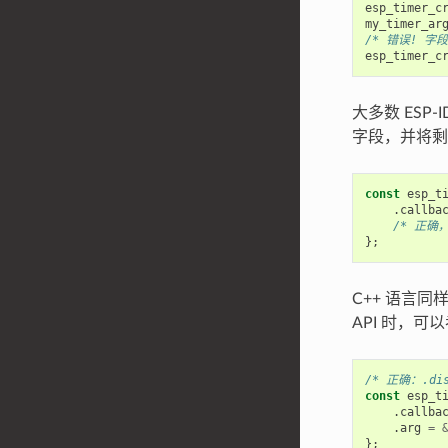
esp_timer_c
my_timer_ar
/* 错误! 字段
esp_timer_c
大多数 ESP-
字段，并将剩
const
esp_t
.
callba
/* 正确，
};
C++ 语言同
API 时，可
/* 正确：.dis
const
esp_t
.
callba
.
arg
=
};