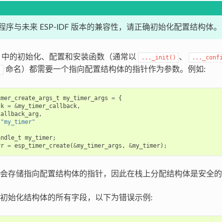
序与未来 ESP-IDF 版本的兼容性，请正确初始化配置结构体。
IDF 中的初始化、配置和安装函数（通常以
、
..._init()
..._conf
命名）都需要一个指向配置结构体的指针作为参数。例如:
)
imer_create_args_t
my_timer_args
=
{
ck
=
&
my_timer_callback
,
callback_arg
,
"my_timer"
andle_t
my_timer
;
rr
=
esp_timer_create
(
&
my_timer_args
,
&
my_timer
);
会存储指向配置结构体的指针，因此在栈上分配结构体是安全的
初始化结构体的所有字段，以下为错误示例: