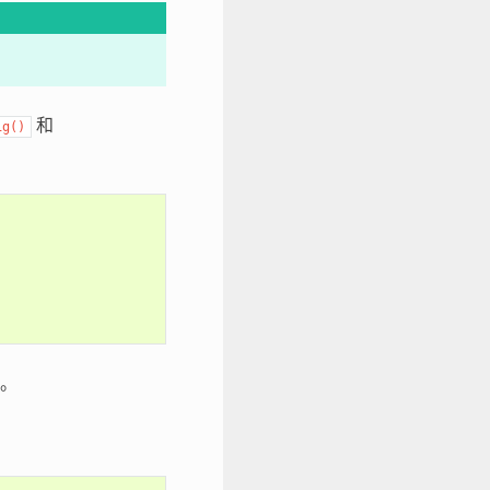
和
ig()
。