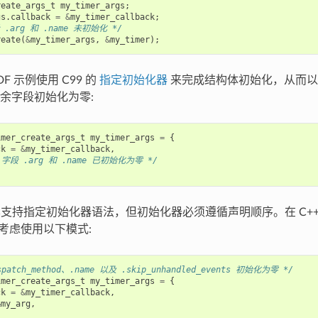
reate_args_t
my_timer_args
;
gs
.
callback
=
&
my_timer_callback
;
 .arg 和 .name 未初始化 */
reate
(
&
my_timer_args
,
&
my_timer
);
IDF 示例使用 C99 的
指定初始化器
来完成结构体初始化，从而以
余字段初始化为零:
imer_create_args_t
my_timer_args
=
{
ck
=
&
my_timer_callback
,
字段 .arg 和 .name 已初始化为零 */
样支持指定初始化器语法，但初始化器必须遵循声明顺序。在 C++ 代
以考虑使用以下模式:
patch_method、.name 以及 .skip_unhandled_events 初始化为零 */
imer_create_args_t
my_timer_args
=
{
ck
=
&
my_timer_callback
,
&
my_arg
,