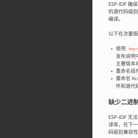
ESP-IDF
的源代码级别
编译。
以下在次要版
使用
depr
发布说明
主要版本
重命名组
重命名 Kco
件和源代码
缺少二进
ESP-IDF
译库，在下一
码级别兼容性