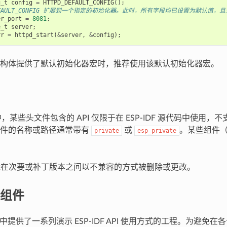
g_t
config
=
HTTPD_DEFAULT_CONFIG
();
_DEFAULT_CONFIG 扩展到一个指定的初始化器。此时，所有字段均已设置为默认值，
er_port
=
8081
;
e_t
server
;
rr
=
httpd_start
(
&
server
,
&
config
);
构体提供了默认初始化器宏时，推荐使用该默认初始化器宏。
DF 中，某些头文件包含的 API 仅限于在 ESP-IDF 源代码中使用
文件的名称或路径通常带有
或
。某些组件
private
esp_private
 可能在次要或补丁版本之间以不兼容的方式被删除或更改。
组件
 示例中提供了一系列演示 ESP-IDF API 使用方式的工程。为避