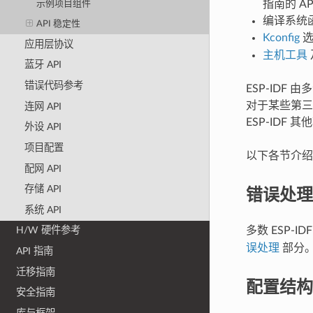
指南的 A
示例项目组件
编译系统
API 稳定性
Kconfig
选
应用层协议
主机工具
蓝牙 API
错误代码参考
ESP-ID
对于某些第三
连网 API
ESP-IDF
外设 API
项目配置
以下各节介绍了
配网 API
错误处理
存储 API
系统 API
多数 ESP-ID
H/W 硬件参考
误处理
部分。
API 指南
迁移指南
配置结构
安全指南