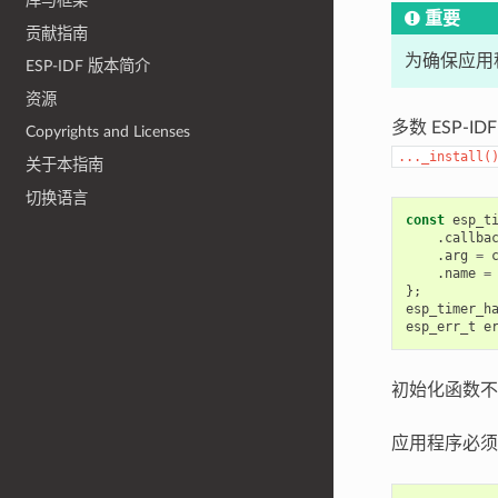
库与框架
重要
贡献指南
为确保应用程
ESP-IDF 版本简介
资源
多数 ESP-
Copyrights and Licenses
..._install(
关于本指南
切换语言
const
esp_t
.
callba
.
arg
=
.
name
=
};
esp_timer_h
esp_err_t
e
初始化函数不
应用程序必须