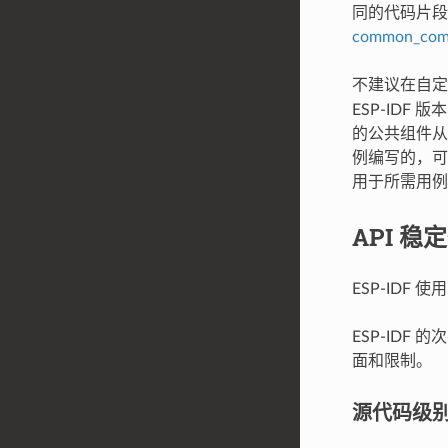
同的代码片段
common_com
不建议在自
ESP-IDF
的公共组件从
例编写的，可
用于所需用例
API 稳
ESP-IDF 使
ESP-ID
面和限制。
源代码级