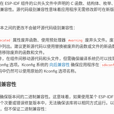
 确保在 ESP-IDF 组件的公共头文件中声明的 C 函数、结构体、
兼容性。源代码级别兼容性意味着应用程序无需修改即可在新版本的 
本之间的更改不会破坏源代码级别兼容性：
属性废弃函数、使用预处理器
废弃头文件。废弃功
ecated
#warning
中列出。建议更新源代码以使用替换被废弃的函数或文件的新函数或文
将移除废弃的函数和文件。
件，在组件间移动源代码和头文件，但需确保编译系统仍可以找
nfig 选项。Kconfig 系统的
向后兼容性
确保应用程序在
sdkcon
中仍然可以使用原始的 Kconfig 选项名称。
制兼容性
 无法确保版本间的二进制兼容性。这意味着，如果使用某个 ESP-ID
个次要或错误修复版本中，无法确保该库将以相同方式运行。以
，但不保证二进制兼容性：