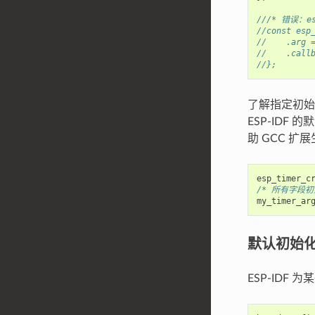
///* 错误：es
//const esp
//    .arg 
//    .call
//};
了解指定初
ESP-IDF
助 GCC 扩
esp_timer_c
/* 所有字段初
my_timer_ar
默认初始
ESP-IDF