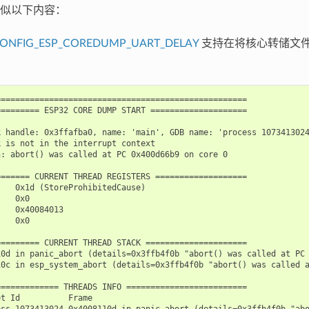
似以下内容：
ONFIG_ESP_COREDUMP_UART_DELAY
支持在将核心转储文件输
===================================================

======== ESP32 CORE DUMP START ====================

 handle: 0x3ffafba0, name: 'main', GDB name: 'process 1073413024
 is not in the interrupt context

: abort() was called at PC 0x400d66b9 on core 0

====== CURRENT THREAD REGISTERS ===================

   0x1d (StoreProhibitedCause)

   0x0

   0x40084013

   0x0

======== CURRENT THREAD STACK =====================

10d in panic_abort (details=0x3ffb4f0b "abort() was called at PC 
10c in esp_system_abort (details=0x3ffb4f0b "abort() was called a
============ THREADS INFO =========================

t Id          Frame

ess 1073413024 0x4008110d in panic_abort (details=0x3ffb4f0b "abo