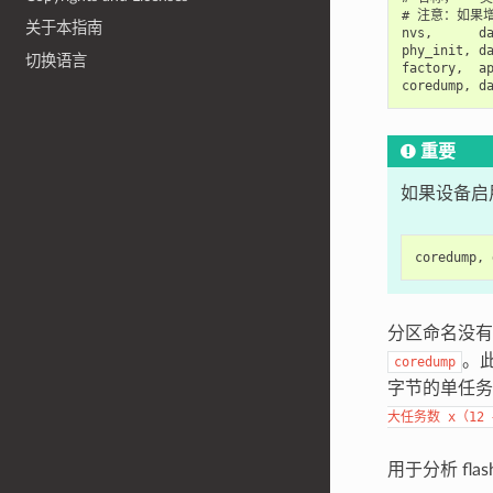
# 注意：如果
关于本指南
nvs,      da
phy_init, da
切换语言
factory,  ap
重要
如果设备启
分区命名没
。
coredump
字节的单任务
大任务数
x（12
用于分析 fl