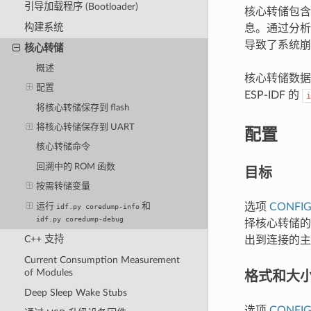
引导加载程序 (Bootloader)
核心转储包含
构建系统
息。通过分析
导致了系统崩
核心转储
概述
核心转储数
配置
ESP-IDF 的
i
将核心转储保存到 flash
配置
将核心转储保存到 UART
核心转储命令
回溯中的 ROM 函数
目标
按需转储变量
选项
CONFIG
运行
和
idf.py
coredump-info
idf.py
coredump-debug
择核心转储的目
C++ 支持
出到连接的主
Current Consumption Measurement
格式和大
of Modules
Deep Sleep Wake Stubs
选项
CONFI