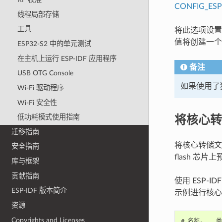
CONFIG_ES
线程局部存储
工具
将此选项设置
值将创建一个
ESP32-S2 中的单元测试
在主机上运行 ESP-IDF 应用程序
备注
USB OTG Console
如果使用了
Wi-Fi 驱动程序
Wi-Fi 安全性
将核心转储
低功耗模式使用指南
迁移指南
将核心转储文件
安全指南
flash 芯
库与框架
贡献指南
使用 ESP
ESP-IDF 版本简介
示例进行核心
资源
Copyrights and Licenses
# 名称，   