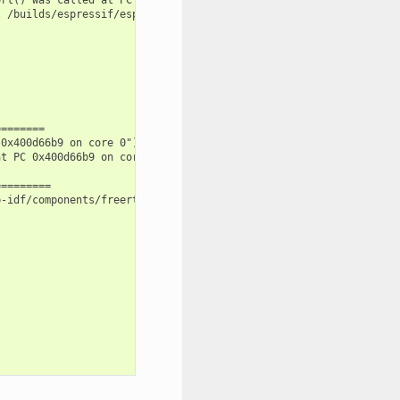
 /builds/espressif/esp-idf/components/freertos/FreeRTOS-Kernel/p
=======

0x400d66b9 on core 0") at /builds/espressif/esp-idf/components/e
t PC 0x400d66b9 on core 0") at /builds/espressif/esp-idf/compone
========

-idf/components/freertos/FreeRTOS-Kernel/portable/xtensa/port.c: