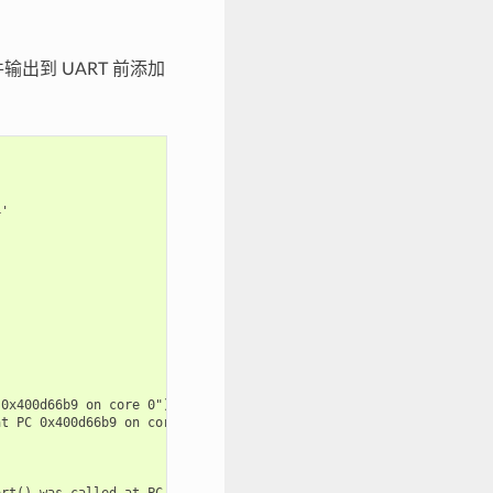
出到 UART 前添加
'

0x400d66b9 on core 0") at /builds/espressif/esp-idf/components/e
t PC 0x400d66b9 on core 0") at /builds/espressif/esp-idf/compone
rt() was called at PC 0x400d66b9 on core 0") at /builds/espressi