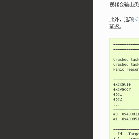
视器会输出类
此外，选项
C
延迟。
============
============
Crashed task
Crashed task
Panic reason
============
exccause    
excvaddr    
epc1        
epc2        
...

============
#0  0x40081
#1  0x40085
...

============
  Id   Targe
* 1    proc