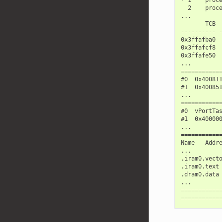
  2    proc
...

       TCB  
---------- -
0x3ffafba0  
0x3ffafcf8  
0x3ffafe50  
...

============
#0  0x40081
#1  0x40085
...

============
#0  vPortTa
#1  0x400000
...

============
Name   Addre
...

.iram0.vecto
.iram0.text 
.dram0.data 
...

============