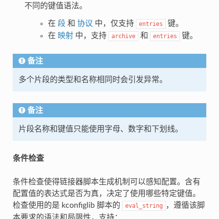
不同的键值语法。
在
段
和
协议
中，仅支持
键。
entries
在
映射
中，支持
和
键。
archive
entries
备注
多个片段的类型和名称相同时会引发异常。
备注
片段名称和键值只能使用字母、数字和下划线。
条件检查
条件检查使得链接器脚本生成机制可以感知配置。含有
配置值的表达式是否为真，决定了使用哪些特定键值。
检查使用的是 kconfiglib 脚本的
，遵循该脚
eval_string
本要求的语法和局限性，支持：