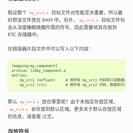
假设整个
目标文件对性能至关重要，所以最
my_src1.o
好把该文件放在 RAM 中。另外，
目标文件包
my_src2.o
含从深度睡眠唤醒所需的符号，因此需要将其存放到
RTC 存储器中。
在链接器片段文件中可以写入以下内容：
[mapping:my_component]

archive: libmy_component.a

entries:

    my_src1 (noflash)     # 将所有 my_src1 代码和只读数据存放在
那么
放在哪里呢？由于未指定存放区域，
my_src3.o
会存放到默认区域。更多关于默认存放区域
my_src3.o
的信息，请查看
这里
。
存放符号