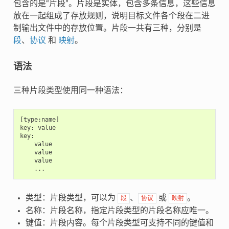
包含的是“片段”。片段是实体，包含多条信息，这些信息
放在一起组成了存放规则，说明目标文件各个段在二进
制输出文件中的存放位置。片段一共有三种，分别是
段
、
协议
和
映射
。
语法
三种片段类型使用同一种语法：
[type:name]

key: value

key:

    value

    value

    value

类型：片段类型，可以为
、
或
。
段
协议
映射
名称：片段名称，指定片段类型的片段名称应唯一。
键值：片段内容。每个片段类型可支持不同的键值和