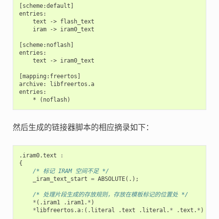
[scheme:default]

entries:

    text -> flash_text

    iram -> iram0_text

[scheme:noflash]

entries:

    text -> iram0_text

[mapping:freertos]

archive: libfreertos.a

entries:

然后生成的链接器脚本的相应摘录如下：
.
iram0
.
text
:
{
/* 标记 IRAM 空间不足 */
_iram_text_start
=
ABSOLUTE
(.);
/* 处理片段生成的存放规则，存放在模板标记的位置处 */
*
(.
iram1
.
iram1
.
*
)
*
libfreertos
.
a
:
(.
literal
.
text
.
literal
.
*
.
text
.
*
)