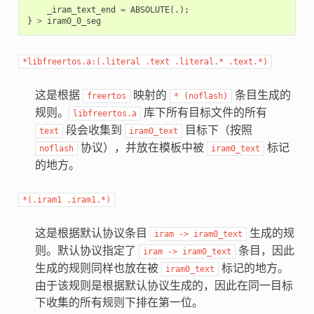
_iram_text_end
=
ABSOLUTE
(.);
}
>
iram0_0_seg
*libfreertos.a:(.literal
.text
.literal.*
.text.*)
这是根据
映射的
条目生成的
freertos
*
(noflash)
规则。
库下所有目标文件的所有
libfreertos.a
段会收集到
目标下（按照
text
iram0_text
协议），并放在模板中被
标记
noflash
iram0_text
的地方。
*(.iram1
.iram1.*)
这是根据默认协议条目
生成的规
iram
->
iram0_text
则。默认协议指定了
条目，因此
iram
->
iram0_text
生成的规则同样也放在被
标记的地方。
iram0_text
由于该规则是根据默认协议生成的，因此在同一目标
下收集的所有规则下排在第一位。