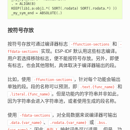
. = ALIGN(8)

KEEP(lib1.a:obj1.*( SORT(.rodata) SORT(.rodata.*) ))

按符号存放
按符号存放可通过编译器标志
和
-ffunction-sections
-
实现。ESP-IDF 默认用这些标志编译。
ffdata-sections
用户若选择移除标志，便不能按符号存放。另外，即便
有标志，也会其他限制，具体取决于编译器输出的段。
比如，使用
，针对每个功能会输出
-ffunction-sections
单独的段。段的名称可以预测，即
和
.text.{func_name}
。但是功能内的字符串并非如此，
.literal.{func_name}
因为字符串会进入字符串池，或者使用生成的段名称。
使用
，对全局数据来说编译器可输出
-fdata-sections
、
或
.data.{var_name}
.rodata.{var_name}
.bss.
；因此
映射词条可以适用。 但是，功
{var_name}
类型
I