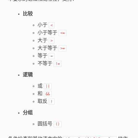
比较
小于
<
小于等于
<=
大于
>
大于等于
>=
等于
=
不等于
!=
逻辑
或
||
和
&&
取反
!
分组
圆括号
()