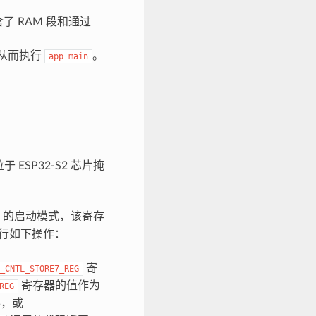
了 RAM 段和通过
从而执行
。
app_main
ESP32-S2 芯片掩
S2 的启动模式，该寄存
执行如下操作：
寄
_CNTL_STORE7_REG
寄存器的值作为
REG
，或