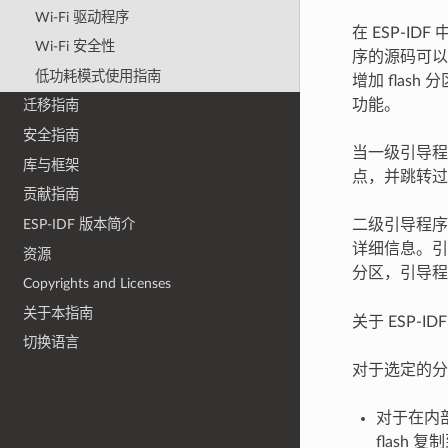
Wi-Fi 驱动程序
在 ESP-I
Wi-Fi 安全性
序的源码可以在 
低功耗模式使用指南
增加 flas
功能。
迁移指南
安全指南
当一级引导程
库与框架
点，并跳转过
贡献指南
二级引导程序默认
ESP-IDF 版本简介
详细信息。引
资源
分区，引导
Copyrights and Licenses
关于本指南
关于 ESP-
切换语言
对于选定的分
对于在内
flash