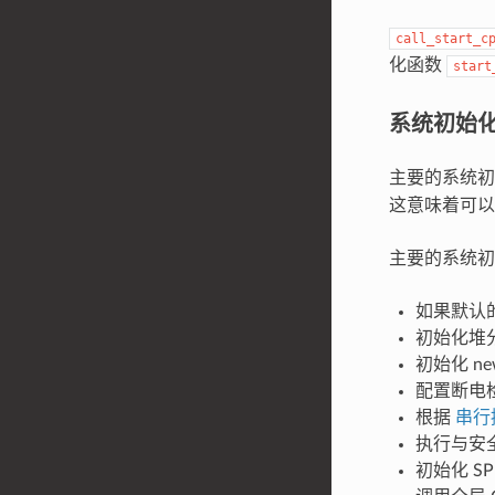
call_start_c
化函数
start
系统初始
主要的系统
这意味着可以
主要的系统初
如果默认
初始化堆
初始化 n
配置断电
根据
串行
执行与安全
初始化 SPI