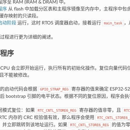
至 RAM (IRAM & DRAM) 中。
程序
从 flash 中加载分区表和主程序镜像至内存中，主程序中包含
 高速缓存映射的只读段。
启动阶段
运行，这时 RTOS 调度器启动，接着运行
，
main_task
过程进行更为详细的阐述。
程序
，CPU 会立即开始运行，执行所有的初始化操作。复位向量代码位于 
，且不能被修改。
用的启动代码会根据
寄存器的值来确定 ESP32-
GPIO_STRAP_REG
后 bootstrap 引脚的电平状态。根据不同的复位原因，程序会
眠模式复位：如果
寄存器的值非零，且
RTC_CNTL_STORE6_REG
RTC
RTC 内存的 CRC 校验值有效，那么程序会使用
RTC_CNTL_STORE6_
，并立即跳转到该地址运行。如果
的值为零
RTC_CNTL_STORE6_REG