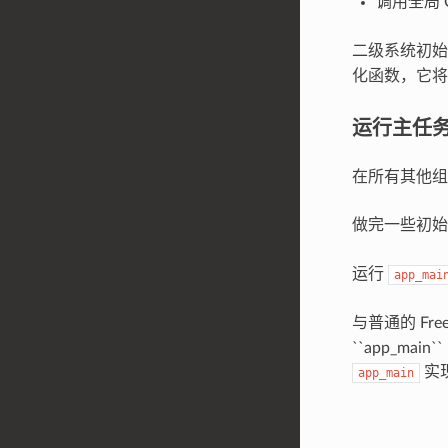
调用全局 
二级系统初
化函数，它将
运行主任
在所有其他组
做完一些初
运行
app_mai
与普通的 Fre
``app_m
实
app_main