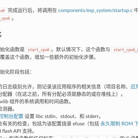
完成运行后，将调用在
components/esp_system/startup.c
中
pu0
。
_cpu0
化
初始化函数是
。默认情况下，这个函数与
start_cpu0
start_cpu0_
覆盖这个函数，增加一些额外的初始化步骤。
始化阶段包括：
的日志级别允许，则记录该应用程序的相关信息（项目名称、
应
分配器（在这之前，所有分配必须是静态的或在堆栈上）。
ewlib 组件的系统调用和时间函数。
检测器。
控制台配置
设置 libc stdin、stdout、和 stderr。
有关的检查，包括为该配置烧录 efuse（包括
永久限制 ROM 
 flash API 支持。