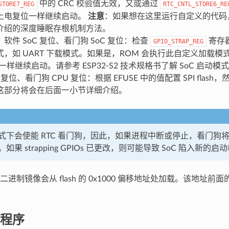
中的 CRC 校验值无效，又或通过
STORE7_REG
RTC_CNTL_STORE6_RE
上电复位一样继续启动。
注意
：如果想在这里运行自定义的代码
介绍的深度睡眠存根机制方法。
软件 SoC 复位、看门狗 SoC 复位：检查
寄存
GPIO_STRAP_REG
式，如 UART 下载模式。如果是，ROM 会执行此自定义加载
位一样继续启动。请参考 ESP32-S2 技术规格书了解 SoC 启
 复位、看门狗 CPU 复位：根据 EFUSE 中的值配置 SPI flash，然
这部分将会在后面一小节详细介绍。
式下会使能 RTC 看门狗，因此，如果进程中断或停止，看门狗将自
果 strapping GPIOs 已更改，则可能导致 SoC 陷入新的启
制镜像会从 flash 的 0x1000 偏移地址处加载。该地址前面的 fl
程序