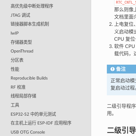
RTC_CNTL_
高优先级中断处理程序
那么则像
JTAG 调试
文档里面
上电复位、
链接器脚本生成机制
义启动模
lwIP
CPU 复
存储器类型
软件 CPU
OpenThread
载代码，
分区表
备注
性能
Reproducible Builds
正常启动模
RF 校准
复启动过程。如
线程局部存储
工具
二级引导程序二进
用。
ESP32-S2 中的单元测试
在主机上运行 ESP-IDF 应用程序
二级引导
USB OTG Console