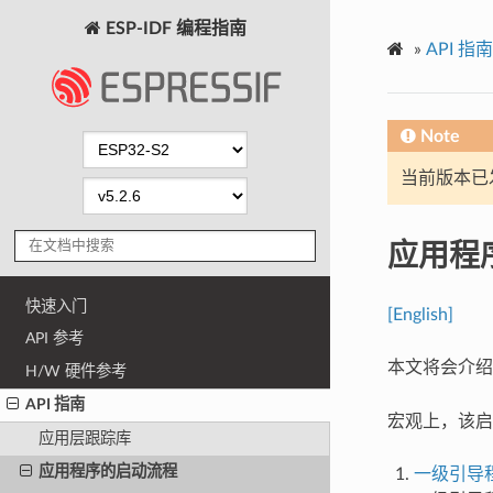
ESP-IDF 编程指南
»
API 指南
Note
当前版本已发布
应用程
快速入门
[English]
API 参考
本文将会介绍 
H/W 硬件参考
API 指南
宏观上，该启
应用层跟踪库
应用程序的启动流程
一级引导