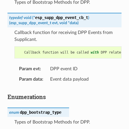
Types of Bootstrap Methods for DPP.
esp_supp_dpp_event_cb_t
typedef
void
(
*
)
(
esp_supp_dpp_event_t
evt
,
void
*
data
)
Callback function for receiving DPP Events from
Supplicant.
Callback
function
will
be
called
with
DPP
related
in
Param evt
DPP event ID
Param data
Event data payload
Enumerations
dpp_bootstrap_type
enum
Types of Bootstrap Methods for DPP.