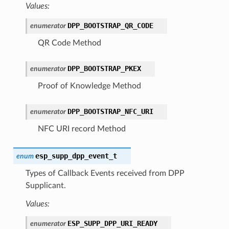
Values:
DPP_BOOTSTRAP_QR_CODE
enumerator
QR Code Method
DPP_BOOTSTRAP_PKEX
enumerator
Proof of Knowledge Method
DPP_BOOTSTRAP_NFC_URI
enumerator
NFC URI record Method
esp_supp_dpp_event_t
enum
Types of Callback Events received from DPP
Supplicant.
Values:
ESP_SUPP_DPP_URI_READY
enumerator