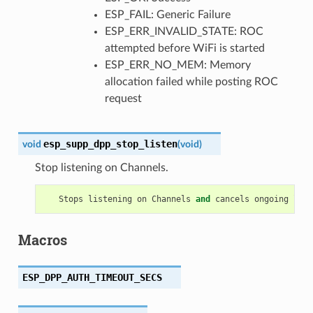
ESP_FAIL: Generic Failure
ESP_ERR_INVALID_STATE: ROC
attempted before WiFi is started
ESP_ERR_NO_MEM: Memory
allocation failed while posting ROC
request
esp_supp_dpp_stop_listen
void
(
void
)
Stop listening on Channels.
Stops
listening
on
Channels
and
cancels
ongoing
list
Macros
ESP_DPP_AUTH_TIMEOUT_SECS