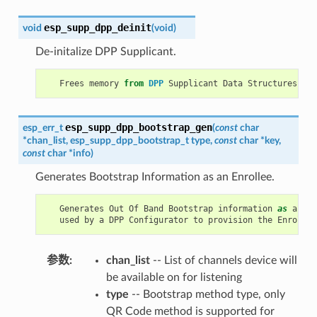
esp_supp_dpp_deinit
void
(
void
)
De-initalize DPP Supplicant.
Frees
memory
from
DPP
Supplicant
Data
Structures
.
esp_supp_dpp_bootstrap_gen
esp_err_t
(
const
char
*
chan_list
,
esp_supp_dpp_bootstrap_t
type
,
const
char
*
key
,
const
char
*
info
)
Generates Bootstrap Information as an Enrollee.
Generates
Out
Of
Band
Bootstrap
information
as
an
En
used
by
a
DPP
Configurator
to
provision
the
Enrollee
参数
chan_list
-- List of channels device will
be available on for listening
type
-- Bootstrap method type, only
QR Code method is supported for