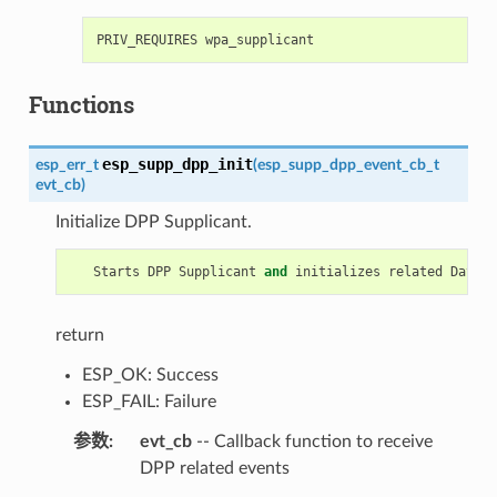
Functions
esp_supp_dpp_init
esp_err_t
(
esp_supp_dpp_event_cb_t
evt_cb
)
Initialize DPP Supplicant.
Starts
DPP
Supplicant
and
initializes
related
Data
S
return
ESP_OK: Success
ESP_FAIL: Failure
参数
evt_cb
-- Callback function to receive
DPP related events