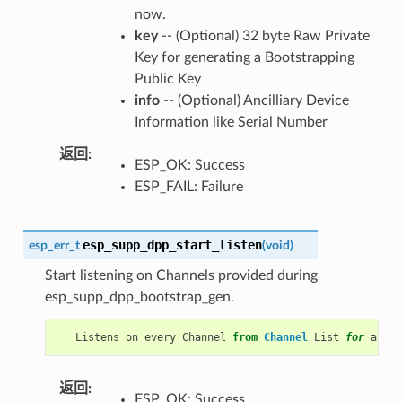
now.
key
-- (Optional) 32 byte Raw Private
Key for generating a Bootstrapping
Public Key
info
-- (Optional) Ancilliary Device
Information like Serial Number
返回
ESP_OK: Success
ESP_FAIL: Failure
esp_supp_dpp_start_listen
esp_err_t
(
void
)
Start listening on Channels provided during
esp_supp_dpp_bootstrap_gen.
Listens
on
every
Channel
from
Channel
List
for
a
pre
返回
ESP_OK: Success