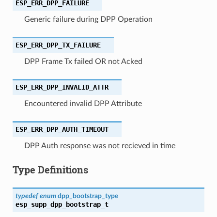
ESP_ERR_DPP_FAILURE
Generic failure during DPP Operation
ESP_ERR_DPP_TX_FAILURE
DPP Frame Tx failed OR not Acked
ESP_ERR_DPP_INVALID_ATTR
Encountered invalid DPP Attribute
ESP_ERR_DPP_AUTH_TIMEOUT
DPP Auth response was not recieved in time
Type Definitions
typedef
enum
dpp_bootstrap_type
esp_supp_dpp_bootstrap_t