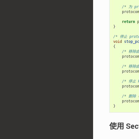
/* 为 
protoco
return
}
/* 停止 pro
void
stop_p
{
/* 移除
protoco
/* 移除
protoco
/* 停止 
protoco
/* 删除（
protoco
}
使用 Sec