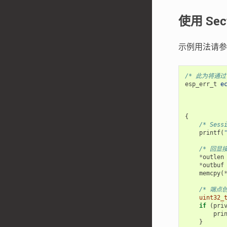
使用 Sec
示例用法请
/* 此为将通过
esp_err_t
e
{
/* Ses
printf
(
/* 回显
*
outlen
*
outbuf
memcpy
(
/* 端点
uint32_
if
(
pri
pri
}