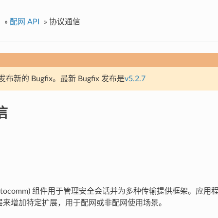
»
配网 API
»
协议通信
新的 Bugfix。最新 Bugfix 发布是
v5.2.7
信
protocomm) 组件用于管理安全会话并为多种传输提供框架。应
mm 层来增加特定扩展，用于配网或非配网使用场景。