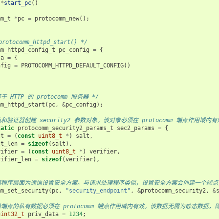
*
start_pc
()
mm_t
*
pc
=
protocomm_new
();
rotocomm_httpd_start() */
mm_httpd_config_t
pc_config
=
{
ta
=
{
nfig
=
PROTOCOMM_HTTPD_DEFAULT_CONFIG
()
于 HTTP 的 protocomm 服务器 */
mm_httpd_start
(
pc
,
&
pc_config
);
值和验证器创建 security2 参数对象。该对象必须在 protocomm 端点作
tatic
protocomm_security2_params_t
sec2_params
=
{
lt
=
(
const
uint8_t
*
)
salt
,
lt_len
=
sizeof
(
salt
),
rifier
=
(
const
uint8_t
*
)
verifier
,
rifier_len
=
sizeof
(
verifier
),
用程序层面为通信设置安全方案。与请求处理程序类似，设置安全方案会创建一个端点，并注册 pr
mm_set_security
(
pc
,
"security_endpoint"
,
&
protocomm_security2
,
&
给端点的私有数据必须在 protocomm 端点作用域内有效。该数据无需为静态数据
uint32_t
priv_data
=
1234
;