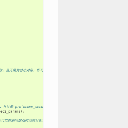
用域内有效，且无需为静态对象，即可以在删除端点时动态分配和释放。*/
otocomm_security1 提供的处理程序。也可以使用 protocomm_sec
sec2_params
);
，即可以在删除端点时动态分配和释放。*/