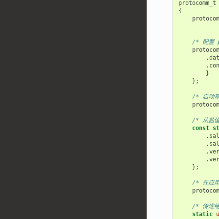
protocomm_t
{
protoco
/* 配置 p
protoco
.
da
.
co
}
};
/* 启动基
protoco
/* 从盐
const
s
.
sa
.
sa
.
ve
.
ve
};
/* 在应
protoco
/* 传递
static