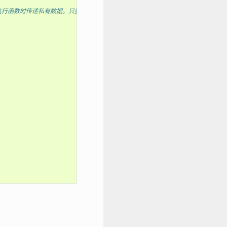
，在执行函数时传递私有数据。只要端点由唯一名称标识，即可添加多个端点。*/