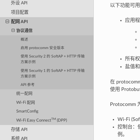
外设 API
以下功能可用
项目配置
应用程
配网 API
协议通信
概述
启用 protocomm 安全版本
使用 Security 2 的 SoftAP + HTTP 传输
所有权验证
方案示例
盐值和验证
使用 Security 1 的 SoftAP + HTTP 传输
方案示例
在 proto
API 参考
使用 Pro
统一配网
Wi-Fi 配网
Protoco
SmartConfig
Wi-Fi (So
TM
Wi-Fi Easy Connect
(DPP)
控制台：
存储 API
例。
系统 API