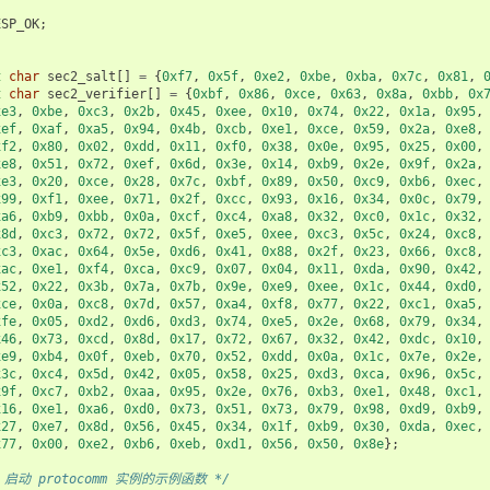
ESP_OK
;
t
char
sec2_salt
[]
=
{
0xf7
,
0x5f
,
0xe2
,
0xbe
,
0xba
,
0x7c
,
0x81
,
t
char
sec2_verifier
[]
=
{
0xbf
,
0x86
,
0xce
,
0x63
,
0x8a
,
0xbb
,
0x
xe3
,
0xbe
,
0xc3
,
0x2b
,
0x45
,
0xee
,
0x10
,
0x74
,
0x22
,
0x1a
,
0x95
,
xef
,
0xaf
,
0xa5
,
0x94
,
0x4b
,
0xcb
,
0xe1
,
0xce
,
0x59
,
0x2a
,
0xe8
,
xf2
,
0x80
,
0x02
,
0xdd
,
0x11
,
0xf0
,
0x38
,
0x0e
,
0x95
,
0x25
,
0x00
,
xe8
,
0x51
,
0x72
,
0xef
,
0x6d
,
0x3e
,
0x14
,
0xb9
,
0x2e
,
0x9f
,
0x2a
,
xe3
,
0x20
,
0xce
,
0x28
,
0x7c
,
0xbf
,
0x89
,
0x50
,
0xc9
,
0xb6
,
0xec
,
x99
,
0xf1
,
0xee
,
0x71
,
0x2f
,
0xcc
,
0x93
,
0x16
,
0x34
,
0x0c
,
0x79
,
xa6
,
0xb9
,
0xbb
,
0x0a
,
0xcf
,
0xc4
,
0xa8
,
0x32
,
0xc0
,
0x1c
,
0x32
,
x8d
,
0xc3
,
0x72
,
0x72
,
0x5f
,
0xe5
,
0xee
,
0xc3
,
0x5c
,
0x24
,
0xc8
,
xc3
,
0xac
,
0x64
,
0x5e
,
0xd6
,
0x41
,
0x88
,
0x2f
,
0x23
,
0x66
,
0xc8
,
xac
,
0xe1
,
0xf4
,
0xca
,
0xc9
,
0x07
,
0x04
,
0x11
,
0xda
,
0x90
,
0x42
,
x52
,
0x22
,
0x3b
,
0x7a
,
0x7b
,
0x9e
,
0xe9
,
0xee
,
0x1c
,
0x44
,
0xd0
,
xce
,
0x0a
,
0xc8
,
0x7d
,
0x57
,
0xa4
,
0xf8
,
0x77
,
0x22
,
0xc1
,
0xa5
,
xfe
,
0x05
,
0xd2
,
0xd6
,
0xd3
,
0x74
,
0xe5
,
0x2e
,
0x68
,
0x79
,
0x34
,
x46
,
0x73
,
0xcd
,
0x8d
,
0x17
,
0x72
,
0x67
,
0x32
,
0x42
,
0xdc
,
0x10
,
xe9
,
0xb4
,
0x0f
,
0xeb
,
0x70
,
0x52
,
0xdd
,
0x0a
,
0x1c
,
0x7e
,
0x2e
,
x3c
,
0xc4
,
0x5d
,
0x42
,
0x05
,
0x58
,
0x25
,
0xd3
,
0xca
,
0x96
,
0x5c
,
x9f
,
0xc7
,
0xb2
,
0xaa
,
0x95
,
0x2e
,
0x76
,
0xb3
,
0xe1
,
0x48
,
0xc1
,
x16
,
0xe1
,
0xa6
,
0xd0
,
0x73
,
0x51
,
0x73
,
0x79
,
0x98
,
0xd9
,
0xb9
,
x27
,
0xe7
,
0x8d
,
0x56
,
0x45
,
0x34
,
0x1f
,
0xb9
,
0x30
,
0xda
,
0xec
,
x77
,
0x00
,
0xe2
,
0xb6
,
0xeb
,
0xd1
,
0x56
,
0x50
,
0x8e
};
P 启动 protocomm 实例的示例函数 */