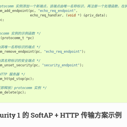
protocomm 实例添加一个新端点，该端点由唯一名称标识，再注册一个处理函数
mm_add_endpoint
(
pc
,
"echo_req_endpoint"
,
echo_req_handler
,
(
void
*
)
&
priv_data
);
pc
;
tocomm 实例的示例函数 */
c
(
protocomm_t
*
pc
)
由其唯一名称标识的端点 */
mm_remove_endpoint
(
pc
,
"echo_req_endpoint"
);
由其名称标识的安全端点 */
mm_unset_security
(
pc
,
"security_endpoint"
);
HTTP 服务器 */
mm_httpd_stop
(
pc
);
即释放）protocomm 实例 */
mm_delete
(
pc
);
urity 1 的 SoftAP + HTTP 传输方案示例