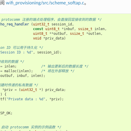
参阅
wifi_provisioning/src/scheme_softap.c
。
 protocomm 注册的端点处理程序，会直接回显接收到的数据 */
cho_req_handler
(
uint32_t
session_id
,
const
uint8_t
*
inbuf
,
ssize_t
inlen
,
uint8_t
**
outbuf
,
ssize_t
*
outlen
,
void
*
priv_data
)
sion ID 可以用于持久化 */
"Session ID : %d"
,
session_id
);
接收到的数据 */
=
inlen
;
/* 输出更新后的数据长度 */
=
malloc
(
inlen
);
/* 将在外部释放 */
*
outbuf
,
inbuf
,
inlen
);
创建时传递的私有数据 */
t
*
priv
=
(
uint32_t
*
)
priv_data
;
v
)
{
ntf
(
"Private data : %d"
,
*
priv
);
ESP_OK
;
P 启动 protocomm 实例的示例函数 */