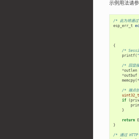
示例用法请
/* 此为将通过
esp_err_t
e
{
/* Ses
printf
(
/* 回显
*
outlen
*
outbuf
memcpy
(
/* 端点
uint32_
if
(
pri
pri
}
return
}
/* 通过 HTT