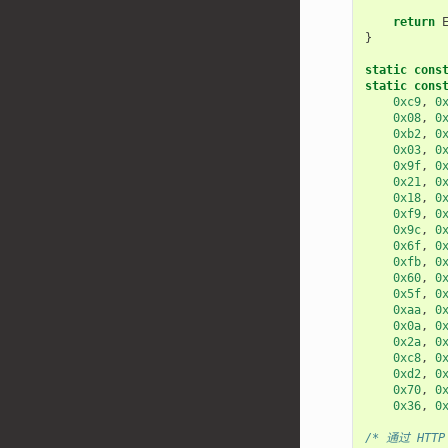
return
}
static
cons
static
cons
0xc9
,
0
0x08
,
0
0xb2
,
0
0x03
,
0
0x9f
,
0
0x21
,
0
0x18
,
0
0xf9
,
0
0x9c
,
0
0x6f
,
0
0xfb
,
0
0x60
,
0
0x5f
,
0
0xaa
,
0
0x0a
,
0
0x2a
,
0
0xc8
,
0
0xd2
,
0
0x70
,
0
0x36
,
0
/* 通过 HTT