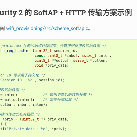
urity 2 的 SoftAP + HTTP 传输方案示例
参阅
wifi_provisioning/src/scheme_softap.c
。
 protocomm 注册的端点处理程序，会直接回显接收到的数据 */
cho_req_handler
(
uint32_t
session_id
,
const
uint8_t
*
inbuf
,
ssize_t
inlen
,
uint8_t
**
outbuf
,
ssize_t
*
outlen
,
void
*
priv_data
)
sion ID 可以用于持久化 */
"Session ID : %d"
,
session_id
);
接收到的数据 */
=
inlen
;
/* 输出更新后的数据长度 */
=
malloc
(
inlen
);
/* 将在外部释放 */
*
outbuf
,
inbuf
,
inlen
);
创建时传递的私有数据 */
t
*
priv
=
(
uint32_t
*
)
priv_data
;
v
)
{
ntf
(
"Private data : %d"
,
*
priv
);