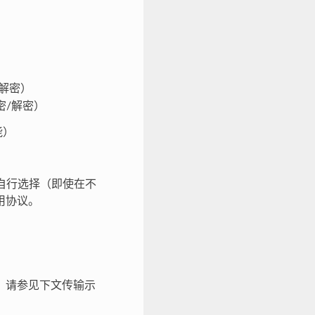
密/解密）
加密/解密）
能）
）
可以自行选择（即使在不
用协议。
，请参见下文传输示