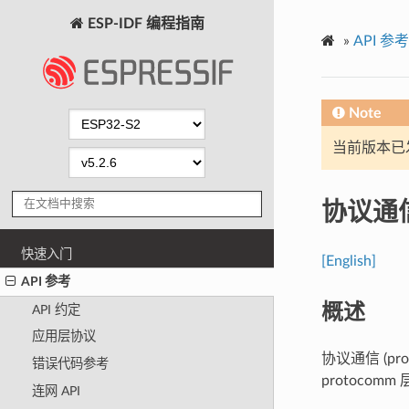
ESP-IDF 编程指南
»
API 参考
Note
当前版本已发布
协议通
快速入门
[English]
API 参考
概述
API 约定
应用层协议
协议通信 (
错误代码参考
protoco
连网 API