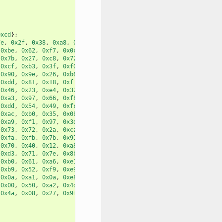
0xcd
};
7e
,
0x2f
,
0x38
,
0xa8
,
0x19
,
0x1b
,
0x35
,
0xbe
,
0x62
,
0xf7
,
0x0c
,
0x65
,
0x83
,
0x50
,
0x7b
,
0x27
,
0xc8
,
0x72
,
0x26
,
0x71
,
0xde
,
0xcf
,
0xb3
,
0x3f
,
0xf0
,
0x73
,
0x2a
,
0x25
,
0x90
,
0x9e
,
0x26
,
0xb6
,
0x3e
,
0xc7
,
0xe4
,
0xdd
,
0x81
,
0x18
,
0xf1
,
0x1a
,
0xd9
,
0x7a
,
0x46
,
0x23
,
0xe4
,
0x32
,
0xec
,
0x2d
,
0x9e
,
0xa3
,
0x97
,
0x66
,
0xf8
,
0x30
,
0xb2
,
0xda
,
0xdd
,
0x54
,
0x49
,
0xfc
,
0x12
,
0x91
,
0x81
,
0xac
,
0xb0
,
0x35
,
0x0b
,
0xf6
,
0x9c
,
0x88
,
0xa9
,
0xf1
,
0x97
,
0x3d
,
0x94
,
0x65
,
0xe4
,
0x73
,
0x72
,
0x2a
,
0xca
,
0x85
,
0x19
,
0x4a
,
0xfa
,
0xfb
,
0x7b
,
0x91
,
0x3b
,
0xfe
,
0x87
,
0x70
,
0x40
,
0x12
,
0xa8
,
0xe1
,
0xb4
,
0x6c
,
0xd3
,
0x71
,
0x7e
,
0x8b
,
0x00
,
0x46
,
0x9b
,
0xb0
,
0x61
,
0xa6
,
0xe1
,
0xa3
,
0x34
,
0x4b
,
0xb9
,
0x52
,
0xf9
,
0xe9
,
0x80
,
0x75
,
0x3d
,
0x0a
,
0xa1
,
0x0a
,
0xe8
,
0xaf
,
0x41
,
0x28
,
0x00
,
0x50
,
0xa2
,
0x4d
,
0x99
,
0x18
,
0x90
,
0x4a
,
0x08
,
0x27
,
0x9f
,
0xfa
,
0x59
,
0x2e
,