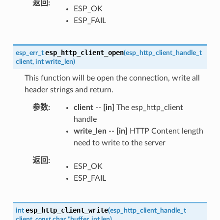
返回
ESP_OK
ESP_FAIL
esp_http_client_open
esp_err_t
(
esp_http_client_handle_t
client
,
int
write_len
)
This function will be open the connection, write all
header strings and return.
参数
client
--
[in]
The esp_http_client
handle
write_len
--
[in]
HTTP Content length
need to write to the server
返回
ESP_OK
ESP_FAIL
esp_http_client_write
int
(
esp_http_client_handle_t
client
,
const
char
*
buffer
,
int
len
)