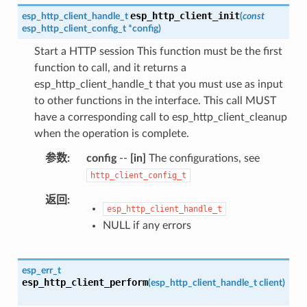
esp_http_client_init
esp_http_client_handle_t
(
const
esp_http_client_config_t
*
config
)
Start a HTTP session This function must be the first
function to call, and it returns a
esp_http_client_handle_t that you must use as input
to other functions in the interface. This call MUST
have a corresponding call to esp_http_client_cleanup
when the operation is complete.
参数
config
--
[in]
The configurations, see
http_client_config_t
返回
esp_http_client_handle_t
NULL if any errors
esp_err_t
esp_http_client_perform
(
esp_http_client_handle_t
client
)