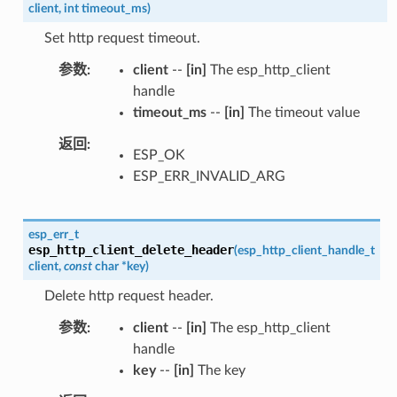
client
,
int
timeout_ms
)
Set http request timeout.
参数
client
--
[in]
The esp_http_client
handle
timeout_ms
--
[in]
The timeout value
返回
ESP_OK
ESP_ERR_INVALID_ARG
esp_err_t
esp_http_client_delete_header
(
esp_http_client_handle_t
client
,
const
char
*
key
)
Delete http request header.
参数
client
--
[in]
The esp_http_client
handle
key
--
[in]
The key