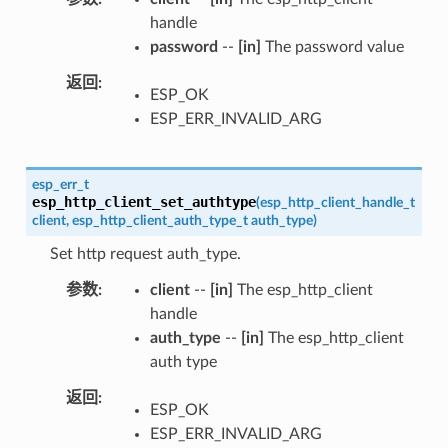
handle
password
--
[in]
The password value
返回
ESP_OK
ESP_ERR_INVALID_ARG
esp_err_t
esp_http_client_set_authtype
(
esp_http_client_handle_t
client
,
esp_http_client_auth_type_t
auth_type
)
Set http request auth_type.
参数
client
--
[in]
The esp_http_client
handle
auth_type
--
[in]
The esp_http_client
auth type
返回
ESP_OK
ESP_ERR_INVALID_ARG