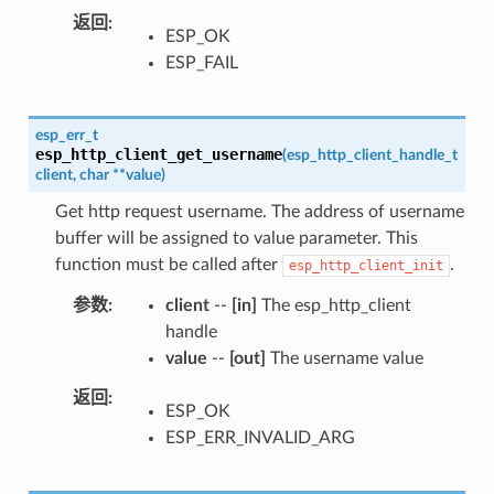
返回
ESP_OK
ESP_FAIL
esp_err_t
esp_http_client_get_username
(
esp_http_client_handle_t
client
,
char
*
*
value
)
Get http request username. The address of username
buffer will be assigned to value parameter. This
function must be called after
.
esp_http_client_init
参数
client
--
[in]
The esp_http_client
handle
value
--
[out]
The username value
返回
ESP_OK
ESP_ERR_INVALID_ARG