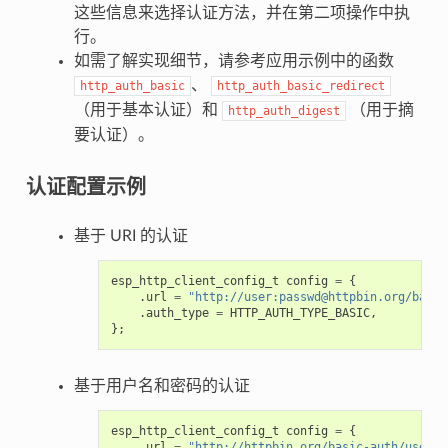
这些信息来选择认证方法，并在第二项操作中执
行。
如需了解实现细节，请参考应用示例中的函数
、
http_auth_basic
http_auth_basic_redirect
（用于基本认证）和
（用于摘
http_auth_digest
要认证）。
认证配置示例
基于 URI 的认证
esp_http_client_config_t
config
=
{
.
url
=
"http://user:passwd@httpbin.org/basic
.
auth_type
=
HTTP_AUTH_TYPE_BASIC
,
};
基于用户名和密码的认证
esp_http_client_config_t
config
=
{
.
url
=
"http://httpbin.org/basic-auth/user/p