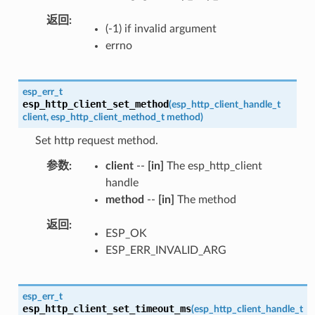
返回
(-1) if invalid argument
errno
esp_err_t
esp_http_client_set_method
(
esp_http_client_handle_t
client
,
esp_http_client_method_t
method
)
Set http request method.
参数
client
--
[in]
The esp_http_client
handle
method
--
[in]
The method
返回
ESP_OK
ESP_ERR_INVALID_ARG
esp_err_t
esp_http_client_set_timeout_ms
(
esp_http_client_handle_t