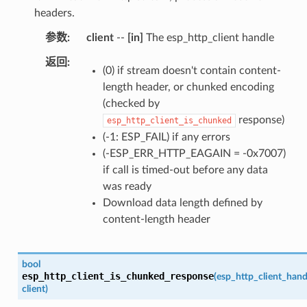
headers.
参数
client
--
[in]
The esp_http_client handle
返回
(0) if stream doesn't contain content-
length header, or chunked encoding
(checked by
response)
esp_http_client_is_chunked
(-1: ESP_FAIL) if any errors
(-ESP_ERR_HTTP_EAGAIN = -0x7007)
if call is timed-out before any data
was ready
Download data length defined by
content-length header
bool
esp_http_client_is_chunked_response
(
esp_http_client_hand
client
)