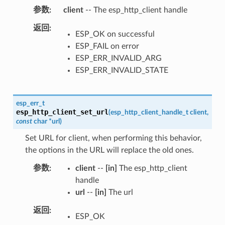
参数
client
-- The esp_http_client handle
返回
ESP_OK on successful
ESP_FAIL on error
ESP_ERR_INVALID_ARG
ESP_ERR_INVALID_STATE
esp_err_t
esp_http_client_set_url
(
esp_http_client_handle_t
client
,
const
char
*
url
)
Set URL for client, when performing this behavior,
the options in the URL will replace the old ones.
参数
client
--
[in]
The esp_http_client
handle
url
--
[in]
The url
返回
ESP_OK