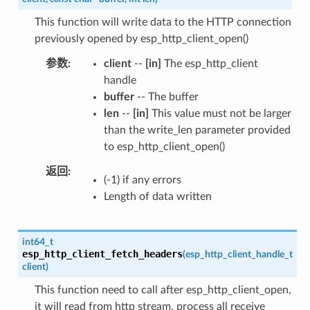
This function will write data to the HTTP connection
previously opened by esp_http_client_open()
参数
client
--
[in]
The esp_http_client
handle
buffer
-- The buffer
len
--
[in]
This value must not be larger
than the write_len parameter provided
to esp_http_client_open()
返回
(-1) if any errors
Length of data written
int64_t
esp_http_client_fetch_headers
(
esp_http_client_handle_t
client
)
This function need to call after esp_http_client_open,
it will read from http stream, process all receive