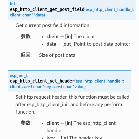
int
esp_http_client_get_post_field
(
esp_http_client_handle_t
client
,
char
*
*
data
)
Get current post field information.
参数
client
--
[in]
The client
data
--
[out]
Point to post data pointer
返回
Size of post data
esp_err_t
esp_http_client_set_header
(
esp_http_client_handle_t
client
,
const
char
*
key
,
const
char
*
value
)
Set http request header, this function must be called
after esp_http_client_init and before any perform
function.
参数
client
--
[in]
The esp_http_client
handle
key
--
[in]
The header key