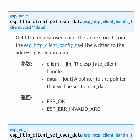
esp_err_t
esp_http_client_get_user_data
(
esp_http_client_handle_t
client
,
void
*
*
data
)
Get http request user_data. The value stored from
the
esp_http_client_config_t
will be written to the
address passed into data.
参数
client
--
[in]
The esp_http_client
handle
data
--
[out]
A pointer to the pointer
that will be set to user_data.
返回
ESP_OK
ESP_ERR_INVALID_ARG
esp_err_t
esp_http_client_set_user_data
(
esp_http_client_handle_t