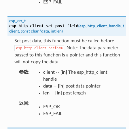
ESP_FAIL
esp_err_t
esp_http_client_set_post_field
(
esp_http_client_handle_t
client
,
const
char
*
data
,
int
len
)
Set post data, this function must be called before
. Note: The data parameter
esp_http_client_perform
passed to this function is a pointer and this function
will not copy the data.
参数
client
--
[in]
The esp_http_client
handle
data
--
[in]
post data pointer
len
--
[in]
post length
返回
ESP_OK
ESP_FAIL