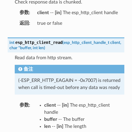
Check response data is chunked.
参数
client
--
[in]
The esp_http_client handle
返回
true or false
esp_http_client_read
int
(
esp_http_client_handle_t
client
,
char
*
buffer
,
int
len
)
Read data from http stream.
备注
(-ESP_ERR_HTTP_EAGAIN = -0x7007) is returned
when call is timed-out before any data was ready
参数
client
--
[in]
The esp_http_client
handle
buffer
-- The buffer
len
--
[in]
The length