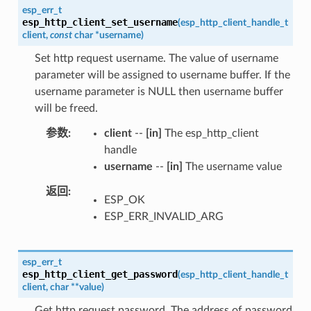
esp_err_t
esp_http_client_set_username
(
esp_http_client_handle_t
client
,
const
char
*
username
)
Set http request username. The value of username
parameter will be assigned to username buffer. If the
username parameter is NULL then username buffer
will be freed.
参数
client
--
[in]
The esp_http_client
handle
username
--
[in]
The username value
返回
ESP_OK
ESP_ERR_INVALID_ARG
esp_err_t
esp_http_client_get_password
(
esp_http_client_handle_t
client
,
char
*
*
value
)
Get http request password. The address of password