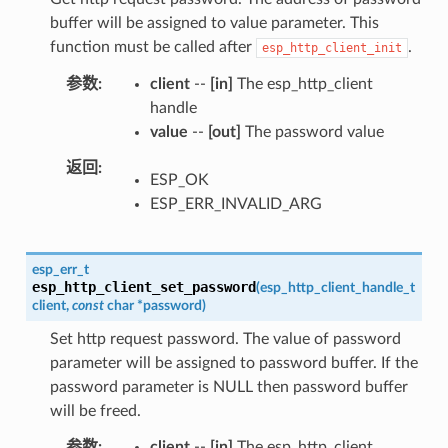
buffer will be assigned to value parameter. This
function must be called after
.
esp_http_client_init
参数
client
--
[in]
The esp_http_client
handle
value
--
[out]
The password value
返回
ESP_OK
ESP_ERR_INVALID_ARG
esp_err_t
esp_http_client_set_password
(
esp_http_client_handle_t
client
,
const
char
*
password
)
Set http request password. The value of password
parameter will be assigned to password buffer. If the
password parameter is NULL then password buffer
will be freed.
参数
client
--
[in]
The esp_http_client