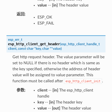
value
--
[in]
The header value
返回
ESP_OK
ESP_FAIL
esp_err_t
esp_http_client_get_header
(
esp_http_client_handle_t
client
,
const
char
*
key
,
char
*
*
value
)
Get http request header. The value parameter will be
set to NULL if there is no header which is same as
the key specified, otherwise the address of header
value will be assigned to value parameter. This
function must be called after
.
esp_http_client_init
参数
client
--
[in]
The esp_http_client
handle
key
--
[in]
The header key
value
--
[out]
The header value