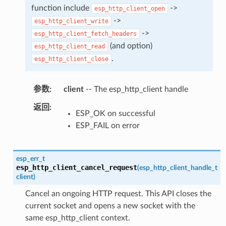
function include
->
esp_http_client_open
->
esp_http_client_write
->
esp_http_client_fetch_headers
(and option)
esp_http_client_read
.
esp_http_client_close
参数
client
-- The esp_http_client handle
返回
ESP_OK on successful
ESP_FAIL on error
esp_err_t
esp_http_client_cancel_request
(
esp_http_client_handle_t
client
)
Cancel an ongoing HTTP request. This API closes the
current socket and opens a new socket with the
same esp_http_client context.