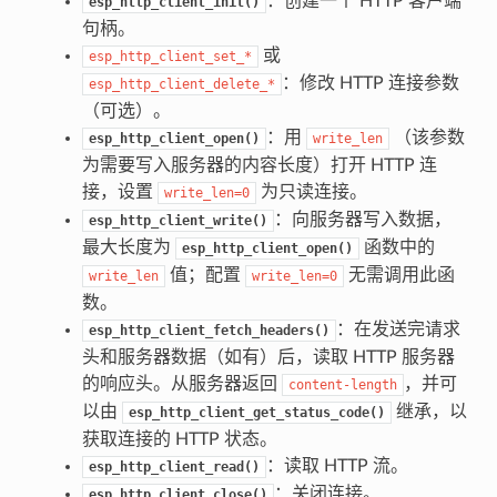
：创建一个 HTTP 客户端
esp_http_client_init()
句柄。
或
esp_http_client_set_*
：修改 HTTP 连接参数
esp_http_client_delete_*
（可选）。
：用
（该参数
esp_http_client_open()
write_len
为需要写入服务器的内容长度）打开 HTTP 连
接，设置
为只读连接。
write_len=0
：向服务器写入数据，
esp_http_client_write()
最大长度为
函数中的
esp_http_client_open()
值；配置
无需调用此函
write_len
write_len=0
数。
：在发送完请求
esp_http_client_fetch_headers()
头和服务器数据（如有）后，读取 HTTP 服务器
的响应头。从服务器返回
，并可
content-length
以由
继承，以
esp_http_client_get_status_code()
获取连接的 HTTP 状态。
：读取 HTTP 流。
esp_http_client_read()
：关闭连接。
esp_http_client_close()