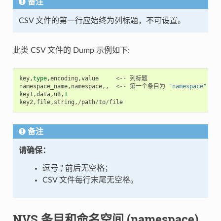
备注
CSV 文件的第一行应始终为列标题，不可设置。
此类 CSV 文件的 Dump 示例如下:
key
,
type
,
encoding
,
value
<--
列标题
namespace_name
,
namespace
,,
<--
第一个条目为
"namespace"
key1
,
data
,
u8
,
1
key2
,
file
,
string
,
/
path
/
to
/
file
备注
请确保：
逗号 ',' 前后无空格；
CSV 文件每行末尾无空格。
NVS 条目和命名空间 (namespace)