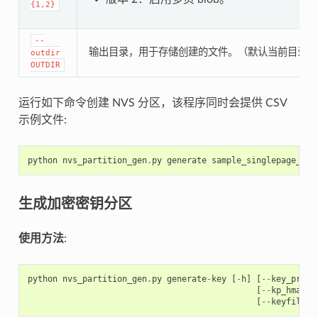
{1,2}
--
输出目录，用于存储创建的文件。（默认当前目录）
outdir
OUTDIR
运行如下命令创建 NVS 分区，该程序同时会提供 CSV
示例文件:
python
nvs_partition_gen
.
py
generate
sample_singlepage_blo
生成加密密钥分区
使用方法
:
python
nvs_partition_gen
.
py
generate
-
key
[
-
h
]
[
--
key_prote
[
--
kp_hmac_k
[
--
keyfile
K