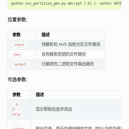
python
nvs_partition_gen
.
py
decrypt
[
-
h
]
[
--
outdir
OUTDIR
]
位置参数
：
参数
描述
待解析的 NVS 加密分区文件路径
input
含有解密密钥的文件路径
key
已解密的二进制文件输出路径
output
可选参数
：
参数
描述
-h
/
显示帮助信息并退出
--
help
--
输出目录，用于存储创建的文件（默认当前目录）