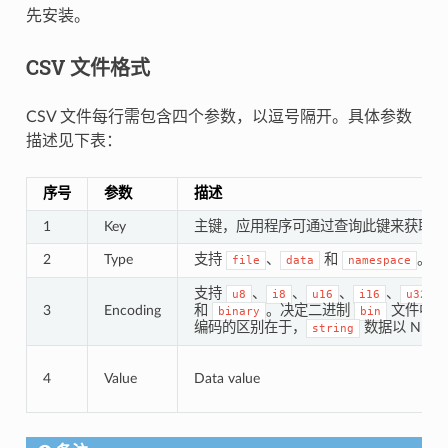
先安装。
CSV 文件格式
CSV 文件每行需包含四个参数，以逗号隔开。具体参数
描述见下表：
序号
参数
描述
1
Key
主键，应用程序可通过查询此键来获取数
2
Type
支持
、
和
。
file
data
namespace
支持
、
、
、
、
、
u8
i8
u16
i16
u32
3
Encoding
和
。决定二进制
文件中 v
binary
bin
编码的区别在于，
数据以 NUL
string
4
Value
Data value