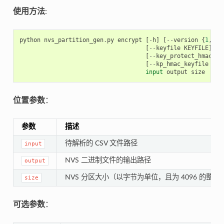
使用方法
:
python
nvs_partition_gen
.
py
encrypt
[
-
h
]
[
--
version
{
1
,
2
}]
[
--
keyfile
KEYFILE
]
[
-
[
--
key_protect_hmac
]
[
[
--
kp_hmac_keyfile
KP_
input
output
size
位置参数
：
参数
描述
待解析的 CSV 文件路径
input
NVS 二进制文件的输出路径
output
NVS 分区大小（以字节为单位，且为 4096 的整数
size
可选参数
：