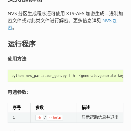
NVS 分区生成程序还可使用 XTS-AES 加密生成二进制加
密文件或对此类文件进行解密。更多信息详见
NVS 加
密
。
运行程序
使用方法
:
python
nvs_partition_gen
.
py
[
-
h
]
{
generate
,
generate
-
key
,
en
可选参数
：
序号
参数
描述
1
/
显示帮助信息并退出
-h
--help