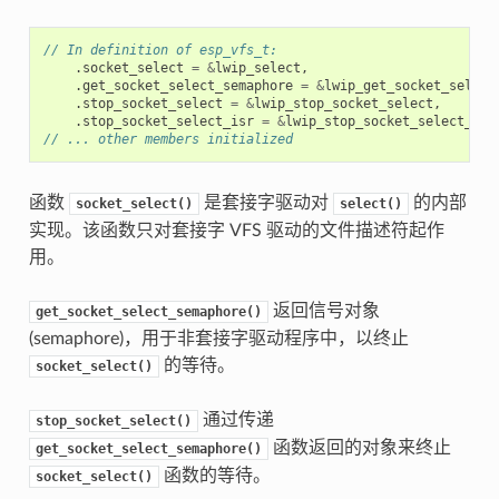
// In definition of esp_vfs_t:
.
socket_select
=
&
lwip_select
,
.
get_socket_select_semaphore
=
&
lwip_get_socket_select
.
stop_socket_select
=
&
lwip_stop_socket_select
,
.
stop_socket_select_isr
=
&
lwip_stop_socket_select_isr
// ... other members initialized
函数
是套接字驱动对
的内部
socket_select()
select()
实现。该函数只对套接字 VFS 驱动的文件描述符起作
用。
返回信号对象
get_socket_select_semaphore()
(semaphore)，用于非套接字驱动程序中，以终止
的等待。
socket_select()
通过传递
stop_socket_select()
函数返回的对象来终止
get_socket_select_semaphore()
函数的等待。
socket_select()