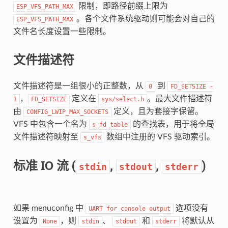
限制，即路径前缀上限为
ESP_VFS_PATH_MAX
。各个文件系统驱动则可能会对自己的
ESP_VFS_PATH_MAX
文件名长度设置一些限制。
文件描述符
文件描述符是一组很小的正整数，从
到
0
FD_SETSIZE
-
，
定义在
。最大文件描述符
1
FD_SETSIZE
sys/select.h
由
定义，且为套接字保留。
CONFIG_LWIP_MAX_SOCKETS
VFS 中包含一个名为
的查找表，用于将全局
s_fd_table
文件描述符映射至
数组中注册的 VFS 驱动索引。
s_vfs
标准 IO 流 (
,
,
)
stdin
stdout
stderr
如果 menuconfig 中
选项没有
UART
for
console
output
设置为
，则
、
和
将默认从
None
stdin
stdout
stderr