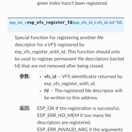
given index hasn't been registered
esp_vfs_register_fd
esp_err_t
(
esp_vfs_id_t
vfs_id
,
int
*
fd
)
Special function for registering another file
descriptor for a VFS registered by
esp_vfs_register_with_id. This function should only
be used to register permanent file descriptors (socket
fd) that are not removed after being closed.
参数
vfs_id
-- VFS identificator returned by
esp_vfs_register_with_id.
fd
-- The registered file descriptor will
be written to this address.
返回
ESP_OK if the registration is successful,
ESP_ERR_NO_MEM if too many file
descriptors are registered,
ESP_ERR_INVALID_ARG if the arguments