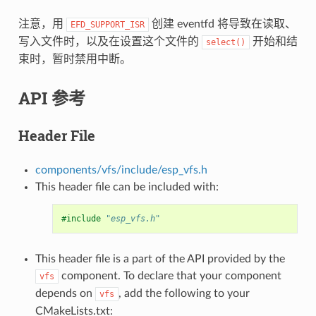
注意，用
创建 eventfd 将导致在读取、
EFD_SUPPORT_ISR
写入文件时，以及在设置这个文件的
开始和结
select()
束时，暂时禁用中断。
API 参考
Header File
components/vfs/include/esp_vfs.h
This header file can be included with:
#include
"esp_vfs.h"
This header file is a part of the API provided by the
component. To declare that your component
vfs
depends on
, add the following to your
vfs
CMakeLists.txt: