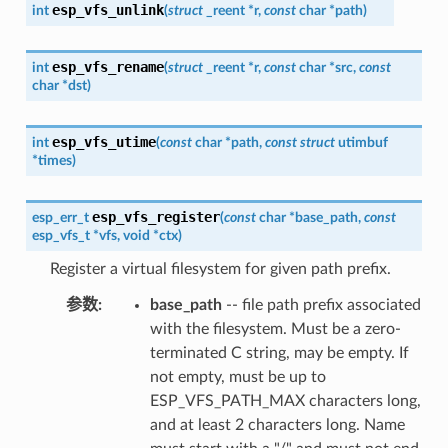
esp_vfs_unlink
int
(
struct
_reent
*
r
,
const
char
*
path
)
esp_vfs_rename
int
(
struct
_reent
*
r
,
const
char
*
src
,
const
char
*
dst
)
esp_vfs_utime
int
(
const
char
*
path
,
const
struct
utimbuf
*
times
)
esp_vfs_register
esp_err_t
(
const
char
*
base_path
,
const
esp_vfs_t
*
vfs
,
void
*
ctx
)
Register a virtual filesystem for given path prefix.
参数
base_path
-- file path prefix associated
with the filesystem. Must be a zero-
terminated C string, may be empty. If
not empty, must be up to
ESP_VFS_PATH_MAX characters long,
and at least 2 characters long. Name