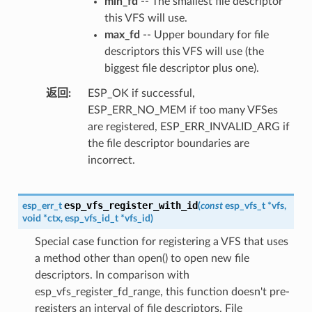
min_fd
-- The smallest file descriptor
this VFS will use.
max_fd
-- Upper boundary for file
descriptors this VFS will use (the
biggest file descriptor plus one).
返回
ESP_OK if successful,
ESP_ERR_NO_MEM if too many VFSes
are registered, ESP_ERR_INVALID_ARG if
the file descriptor boundaries are
incorrect.
esp_vfs_register_with_id
esp_err_t
(
const
esp_vfs_t
*
vfs
,
void
*
ctx
,
esp_vfs_id_t
*
vfs_id
)
Special case function for registering a VFS that uses
a method other than open() to open new file
descriptors. In comparison with
esp_vfs_register_fd_range, this function doesn't pre-
registers an interval of file descriptors. File