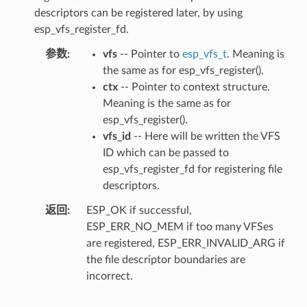
descriptors can be registered later, by using
esp_vfs_register_fd.
参数
vfs
-- Pointer to
esp_vfs_t
. Meaning is
the same as for esp_vfs_register().
ctx
-- Pointer to context structure.
Meaning is the same as for
esp_vfs_register().
vfs_id
-- Here will be written the VFS
ID which can be passed to
esp_vfs_register_fd for registering file
descriptors.
返回
ESP_OK if successful,
ESP_ERR_NO_MEM if too many VFSes
are registered, ESP_ERR_INVALID_ARG if
the file descriptor boundaries are
incorrect.