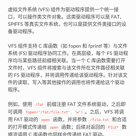
虚拟文件系统 (VFS) 组件为驱动程序提供一个统一接
口，可以操作类文件对象。这类驱动程序可以是 FAT、
SPIFFS 等真实文件系统，也可以是提供文件类接口的设
备驱动程序。
VFS 组件支持 C 库函数（如 fopen 和 fprintf 等）与文件
系统 (FS) 驱动程序协同工作。在高层级，每个 FS 驱动程
序均与某些路径前缀相关联。当一个 C 库函数需要打开
文件时，VFS 组件将搜索与该文件所在文件路径相关联
的 FS 驱动程序，并将调用传递给该驱动程序。针对该文
件的读取、写入等其他操作的调用也将传递给这个驱动
程序。
例如，使用
前缀注册 FAT 文件系统驱动，之后即
/fat
可调用
。之后，VFS 将调
fopen("/fat/file.txt",
"w")
用 FAT 驱动的
函数，并将参数
和合适
open
/file.txt
的打开模式传递给
函数；后续对返回的
数
open
FILE*
据流调用 C 库函数也同样会传递给 FAT 驱动。