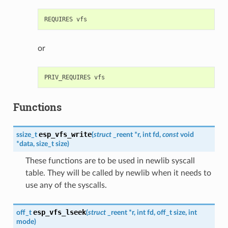
or
Functions
esp_vfs_write
ssize_t
(
struct
_reent
*
r
,
int
fd
,
const
void
*
data
,
size_t
size
)
These functions are to be used in newlib syscall
table. They will be called by newlib when it needs to
use any of the syscalls.
esp_vfs_lseek
off_t
(
struct
_reent
*
r
,
int
fd
,
off_t
size
,
int
mode
)