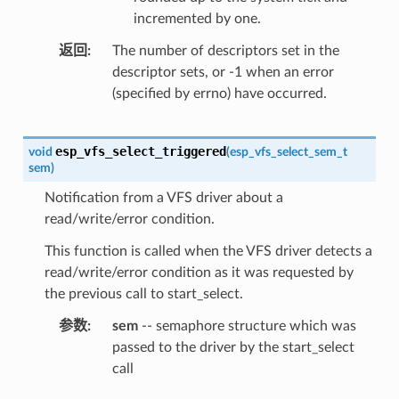
incremented by one.
返回
The number of descriptors set in the
descriptor sets, or -1 when an error
(specified by errno) have occurred.
esp_vfs_select_triggered
void
(
esp_vfs_select_sem_t
sem
)
Notification from a VFS driver about a
read/write/error condition.
This function is called when the VFS driver detects a
read/write/error condition as it was requested by
the previous call to start_select.
参数
sem
-- semaphore structure which was
passed to the driver by the start_select
call