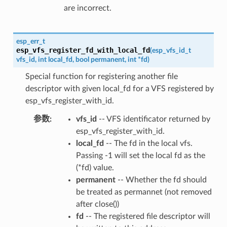
are incorrect.
esp_err_t
esp_vfs_register_fd_with_local_fd
(
esp_vfs_id_t
vfs_id
,
int
local_fd
,
bool
permanent
,
int
*
fd
)
Special function for registering another file
descriptor with given local_fd for a VFS registered by
esp_vfs_register_with_id.
参数
vfs_id
-- VFS identificator returned by
esp_vfs_register_with_id.
local_fd
-- The fd in the local vfs.
Passing -1 will set the local fd as the
(*fd) value.
permanent
-- Whether the fd should
be treated as permannet (not removed
after close())
fd
-- The registered file descriptor will