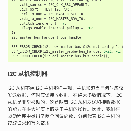
i2c_master_bus_config_t
i2c_mst_config_1
=
{
.
clk_source
=
I2C_CLK_SRC_DEFAULT
,
.
i2c_port
=
TEST_I2C_PORT
,
.
scl_io_num
=
I2C_MASTER_SCL_IO
,
.
sda_io_num
=
I2C_MASTER_SDA_IO
,
.
glitch_ignore_cnt
=
7
,
.
flags
.
enable_internal_pullup
=
true
,
};
i2c_master_bus_handle_t
bus_handle
;
ESP_ERROR_CHECK
(
i2c_new_master_bus
(
&
i2c_mst_config_1
,
&
bus
ESP_ERROR_CHECK
(
i2c_master_probe
(
bus_handle
,
0x22
,
-1
));
ESP_ERROR_CHECK
(
i2c_del_master_bus
(
bus_handle
));
I2C 从机控制器
I2C 从机不像 I2C 主机那样主观，主机知道自己何时应该
发送数据，何时应该接收数据。在绝大多数情况下，I2C
从机是非常被动的，这意味着 I2C 从机发送和接收数据
的能力在很大程度上取决于主机的操作。因此，我们在
驱动程序中抛出了两个回调函数，分别代表 I2C 主机的
读取请求和写入请求。