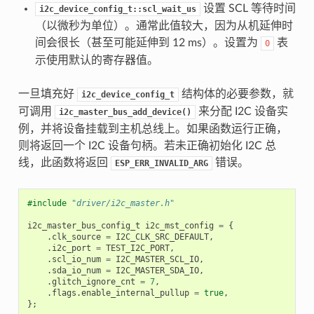
设置 SCL 等待时间
i2c_device_config_t::scl_wait_us
（以微秒为单位）。通常此值较大，因为从机延伸时
间会很长（甚至可能延伸到 12 ms）。设置为
表
0
示使用默认的寄存器值。
一旦填充好
结构体的必要参数，就
i2c_device_config_t
可调用
来分配 I2C 设备实
i2c_master_bus_add_device()
例，并将设备挂载到主机总线上。如果函数运行正确，
则将返回一个 I2C 设备句柄。若未正确初始化 I2C 总
线，此函数将返回
错误。
ESP_ERR_INVALID_ARG
#include
"driver/i2c_master.h"
i2c_master_bus_config_t
i2c_mst_config
=
{
.
clk_source
=
I2C_CLK_SRC_DEFAULT
,
.
i2c_port
=
TEST_I2C_PORT
,
.
scl_io_num
=
I2C_MASTER_SCL_IO
,
.
sda_io_num
=
I2C_MASTER_SDA_IO
,
.
glitch_ignore_cnt
=
7
,
.
flags
.
enable_internal_pullup
=
true
,
};