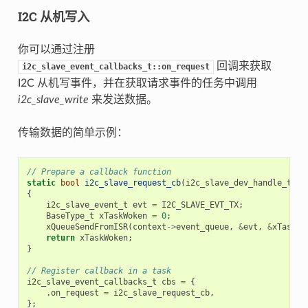
I2C 从机写入
你可以通过注册
回调来获取
i2c_slave_event_callbacks_t::on_request
I2C 从机写事件，并在获取请求事件的任务中调用
i2c_slave_write
来发送数据。
传输数据的简单示例：
// Prepare a callback function
static
bool
i2c_slave_request_cb
(
i2c_slave_dev_handle_t
i2
{
i2c_slave_event_t
evt
=
I2C_SLAVE_EVT_TX
;
BaseType_t
xTaskWoken
=
0
;
xQueueSendFromISR
(
context
->
event_queue
,
&
evt
,
&
xTaskWo
return
xTaskWoken
;
}
// Register callback in a task
i2c_slave_event_callbacks_t
cbs
=
{
.
on_request
=
i2c_slave_request_cb
,
};