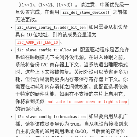
（(1<<1)、(1<<2)、(1<<3)）。请注意，中断优先级一
旦设置完成，在调用
之前都
i2c_del_slave_device()
无法更改。
如果需要从机设备
i2c_slave_config_t::addr_bit_len
具有 10 位地址，则将该成员变量设为
。
I2C_ADDR_BIT_LEN_10
配置驱动程序是否允许
i2c_slave_config_t::allow_pd
系统在睡眠模式下关闭外设电源。在进入睡眠之前，
系统将备份 I2C 寄存器上下文，当系统退出睡眠模式
时，这些上下文将被恢复。关闭外设可以节省更多功
耗，但代价是消耗更多内存来保存寄存器上下文。你
需要在功耗和内存消耗之间做权衡。此配置选项依赖
于特定的硬件功能，如果在不支持的芯片上启用它，
你将看到类似
not
able
to
power
down
in
light
sleep
的错误消息。
如果要启用从机广
i2c_slave_config_t::broadcast_en
播，请将该成员变量设为 true。当从机设备接收到来
自主机设备的通用调用地址 0x00，且后面的读写位