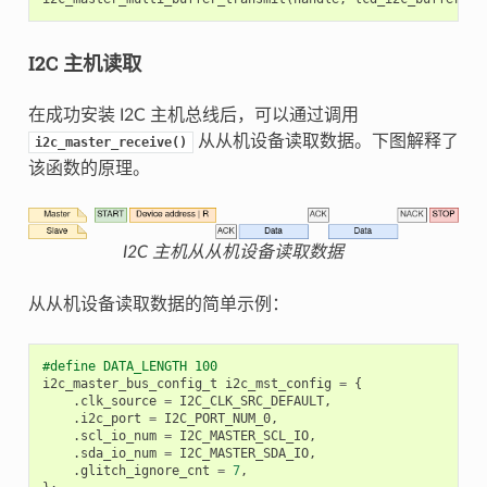
I2C 主机读取
在成功安装 I2C 主机总线后，可以通过调用
从从机设备读取数据。下图解释了
i2c_master_receive()
该函数的原理。
I2C 主机从从机设备读取数据
从从机设备读取数据的简单示例：
#define DATA_LENGTH 100
i2c_master_bus_config_t
i2c_mst_config
=
{
.
clk_source
=
I2C_CLK_SRC_DEFAULT
,
.
i2c_port
=
I2C_PORT_NUM_0
,
.
scl_io_num
=
I2C_MASTER_SCL_IO
,
.
sda_io_num
=
I2C_MASTER_SDA_IO
,
.
glitch_ignore_cnt
=
7
,