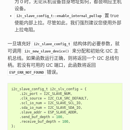
为 0 时，无论从机设备自身地址如何，都会响应主机
设备。
置 true
i2c_slave_config_t::enable_internal_pullup
使能内部上拉。尽管如此，我们强烈建议您使用外部
上拉电阻。
一旦填充好
结构体的必要参数，就
i2c_slave_config_t
可调用
来分配和初始化 I2C 主
i2c_new_slave_device()
机总线。如果函数运行正确，则将返回一个 I2C 总线句
柄。若没有可用的 I2C 端口，此函数将返回
错误。
ESP_ERR_NOT_FOUND
i2c_slave_config_t
i2c_slv_config
=
{
.
i2c_port
=
I2C_SLAVE_NUM
,
.
clk_source
=
I2C_CLK_SRC_DEFAULT
,
.
scl_io_num
=
I2C_SLAVE_SCL_IO
,
.
sda_io_num
=
I2C_SLAVE_SDA_IO
,
.
slave_addr
=
ESP_SLAVE_ADDR
,
.
send_buf_depth
=
100
,
.
receive_buf_depth
=
100
,
};