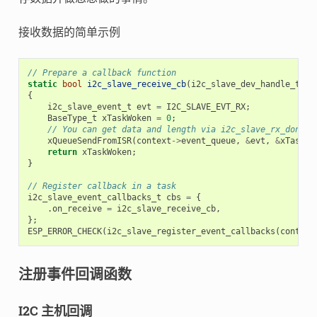
接收数据的简单示例
// Prepare a callback function
static
bool
i2c_slave_receive_cb
(
i2c_slave_dev_handle_t
i2
{
i2c_slave_event_t
evt
=
I2C_SLAVE_EVT_RX
;
BaseType_t
xTaskWoken
=
0
;
// You can get data and length via i2c_slave_rx_done_e
xQueueSendFromISR
(
context
->
event_queue
,
&
evt
,
&
xTaskWo
return
xTaskWoken
;
}
// Register callback in a task
i2c_slave_event_callbacks_t
cbs
=
{
.
on_receive
=
i2c_slave_receive_cb
,
};
ESP_ERROR_CHECK
(
i2c_slave_register_event_callbacks
(
context
注册事件回调函数
I2C 主机回调