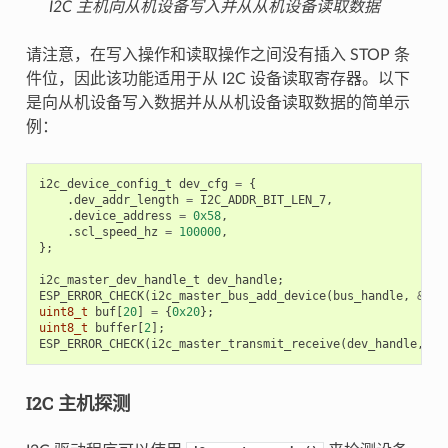
I2C 主机向从机设备写入并从从机设备读取数据
请注意，在写入操作和读取操作之间没有插入 STOP 条
件位，因此该功能适用于从 I2C 设备读取寄存器。以下
是向从机设备写入数据并从从机设备读取数据的简单示
例：
i2c_device_config_t
dev_cfg
=
{
.
dev_addr_length
=
I2C_ADDR_BIT_LEN_7
,
.
device_address
=
0x58
,
.
scl_speed_hz
=
100000
,
};
i2c_master_dev_handle_t
dev_handle
;
ESP_ERROR_CHECK
(
i2c_master_bus_add_device
(
bus_handle
,
&
dev
uint8_t
buf
[
20
]
=
{
0x20
};
uint8_t
buffer
[
2
];
ESP_ERROR_CHECK
(
i2c_master_transmit_receive
(
dev_handle
,
bu
I2C 主机探测