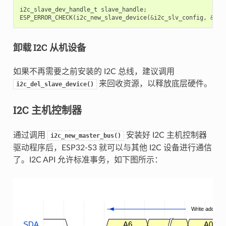
i2c_slave_dev_handle_t
slave_handle
;
ESP_ERROR_CHECK
(
i2c_new_slave_device
(
&
i2c_slv_config
,
&
sla
卸载 I2C 从机设备
如果不再需要之前安装的 I2C 总线，建议调用
来回收资源，以释放底层硬件。
i2c_del_slave_device()
I2C 主机控制器
通过调用
安装好 I2C 主机控制器
i2c_new_master_bus()
驱动程序后，ESP32-S3 就可以与其他 I2C 设备进行通信
了。I2C API 允许标准事务，如下图所示：
Write address
SDA
A6
.
A0