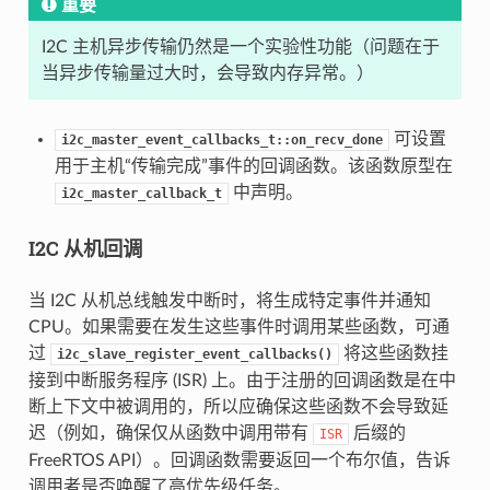
重要
I2C 主机异步传输仍然是一个实验性功能（问题在于
当异步传输量过大时，会导致内存异常。）
可设置
i2c_master_event_callbacks_t::on_recv_done
用于主机“传输完成”事件的回调函数。该函数原型在
中声明。
i2c_master_callback_t
I2C 从机回调
当 I2C 从机总线触发中断时，将生成特定事件并通知
CPU。如果需要在发生这些事件时调用某些函数，可通
过
将这些函数挂
i2c_slave_register_event_callbacks()
接到中断服务程序 (ISR) 上。由于注册的回调函数是在中
断上下文中被调用的，所以应确保这些函数不会导致延
迟（例如，确保仅从函数中调用带有
后缀的
ISR
FreeRTOS API）。回调函数需要返回一个布尔值，告诉
调用者是否唤醒了高优先级任务。