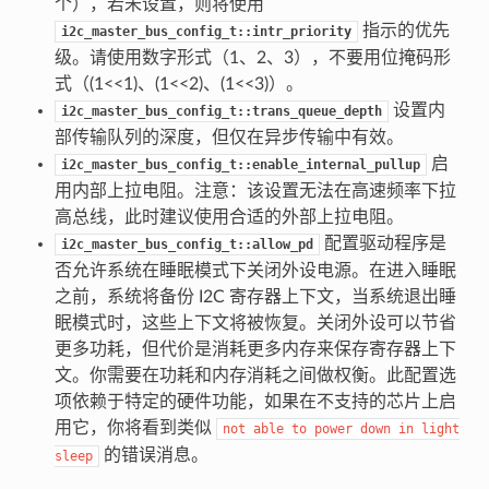
个），若未设置，则将使用
指示的优先
i2c_master_bus_config_t::intr_priority
级。请使用数字形式（1、2、3），不要用位掩码形
式（(1<<1)、(1<<2)、(1<<3)）。
设置内
i2c_master_bus_config_t::trans_queue_depth
部传输队列的深度，但仅在异步传输中有效。
启
i2c_master_bus_config_t::enable_internal_pullup
用内部上拉电阻。注意：该设置无法在高速频率下拉
高总线，此时建议使用合适的外部上拉电阻。
配置驱动程序是
i2c_master_bus_config_t::allow_pd
否允许系统在睡眠模式下关闭外设电源。在进入睡眠
之前，系统将备份 I2C 寄存器上下文，当系统退出睡
眠模式时，这些上下文将被恢复。关闭外设可以节省
更多功耗，但代价是消耗更多内存来保存寄存器上下
文。你需要在功耗和内存消耗之间做权衡。此配置选
项依赖于特定的硬件功能，如果在不支持的芯片上启
用它，你将看到类似
not
able
to
power
down
in
light
的错误消息。
sleep