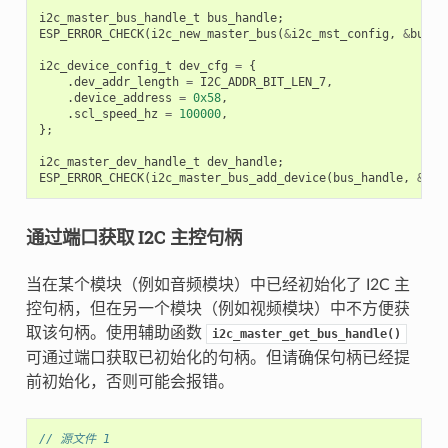
i2c_master_bus_handle_t
bus_handle
;
ESP_ERROR_CHECK
(
i2c_new_master_bus
(
&
i2c_mst_config
,
&
bus_h
i2c_device_config_t
dev_cfg
=
{
.
dev_addr_length
=
I2C_ADDR_BIT_LEN_7
,
.
device_address
=
0x58
,
.
scl_speed_hz
=
100000
,
};
i2c_master_dev_handle_t
dev_handle
;
ESP_ERROR_CHECK
(
i2c_master_bus_add_device
(
bus_handle
,
&
dev
通过端口获取 I2C 主控句柄
当在某个模块（例如音频模块）中已经初始化了 I2C 主
控句柄，但在另一个模块（例如视频模块）中不方便获
取该句柄。使用辅助函数
i2c_master_get_bus_handle()
可通过端口获取已初始化的句柄。但请确保句柄已经提
前初始化，否则可能会报错。
// 源文件 1