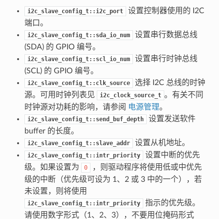
设置控制器使用的 I2C
i2c_slave_config_t::i2c_port
端口。
设置串行数据总线
i2c_slave_config_t::sda_io_num
(SDA) 的 GPIO 编号。
设置串行时钟总线
i2c_slave_config_t::scl_io_num
(SCL) 的 GPIO 编号。
选择 I2C 总线的时钟
i2c_slave_config_t::clk_source
源。可用时钟列表见
。有关不同
i2c_clock_source_t
时钟源对功耗的影响，请参阅
电源管理
。
设置发送软件
i2c_slave_config_t::send_buf_depth
buffer 的长度。
设置从机地址。
i2c_slave_config_t::slave_addr
设置中断的优先
i2c_slave_config_t::intr_priority
级。如果设置为
，则驱动程序将使用低或中优先
0
级的中断（优先级可设为 1、2 或 3 中的一个），若
未设置，则将使用
指示的优先级。
i2c_slave_config_t::intr_priority
请使用数字形式（1、2、3），不要用位掩码形式