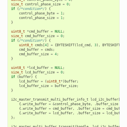
size_t
control_phase_size
=
0
;
if
(
/*condition*/
)
{
control_phase_byte
=
1
;
control_phase_size
=
1
;
}
uint8_t
*
cmd_buffer
=
NULL
;
size_t
cmd_buffer_size
=
0
;
if
(
/*condition*/
)
{
uint8_t
cmds
[
4
]
=
{
BYTESHIFT
(
lcd_cmd
,
3
),
BYTESHIFT
(
lc
cmd_buffer
=
cmds
;
cmd_buffer_size
=
4
;
}
uint8_t
*
lcd_buffer
=
NULL
;
size_t
lcd_buffer_size
=
0
;
if
(
buffer
)
{
lcd_buffer
=
(
uint8_t
*
)
buffer
;
lcd_buffer_size
=
buffer_size
;
}
i2c_master_transmit_multi_buffer_info_t
lcd_i2c_buffer
[
3
]
{.
write_buffer
=
&
control_phase_byte
,
.
buffer_size
=
c
{.
write_buffer
=
cmd_buffer
,
.
buffer_size
=
cmd_buffer
{.
write_buffer
=
lcd_buffer
,
.
buffer_size
=
lcd_buffer
};
i2c_master_multi_buffer_transmit
(
handle
,
lcd_i2c_buffer
,
s