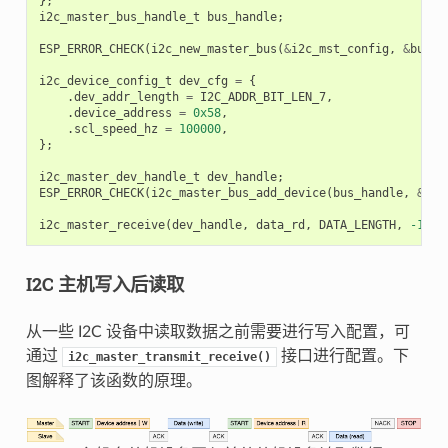
};
i2c_master_bus_handle_t
bus_handle
;
ESP_ERROR_CHECK
(
i2c_new_master_bus
(
&
i2c_mst_config
,
&
bus_h
i2c_device_config_t
dev_cfg
=
{
.
dev_addr_length
=
I2C_ADDR_BIT_LEN_7
,
.
device_address
=
0x58
,
.
scl_speed_hz
=
100000
,
};
i2c_master_dev_handle_t
dev_handle
;
ESP_ERROR_CHECK
(
i2c_master_bus_add_device
(
bus_handle
,
&
dev
i2c_master_receive
(
dev_handle
,
data_rd
,
DATA_LENGTH
,
-1
);
I2C 主机写入后读取
从一些 I2C 设备中读取数据之前需要进行写入配置，可
通过
接口进行配置。下
i2c_master_transmit_receive()
图解释了该函数的原理。