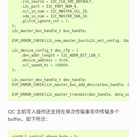
.
clk_source
=
I2C_CLK_SRC_DEFAULT
,
.
i2c_port
=
I2C_PORT_NUM_0
,
.
scl_io_num
=
I2C_MASTER_SCL_IO
,
.
sda_io_num
=
I2C_MASTER_SDA_IO
,
.
glitch_ignore_cnt
=
7
,
};
i2c_master_bus_handle_t
bus_handle
;
ESP_ERROR_CHECK
(
i2c_new_master_bus
(
&
i2c_mst_config
,
&
bus_h
i2c_device_config_t
dev_cfg
=
{
.
dev_addr_length
=
I2C_ADDR_BIT_LEN_7
,
.
device_address
=
0x58
,
.
scl_speed_hz
=
100000
,
};
i2c_master_dev_handle_t
dev_handle
;
ESP_ERROR_CHECK
(
i2c_master_bus_add_device
(
bus_handle
,
&
dev
ESP_ERROR_CHECK
(
i2c_master_transmit
(
dev_handle
,
data_wr
,
D
I2C 主机写入操作还支持在单次传输事务中传输多个
buffer。如下所示：
uint8_t
control_phase_byte
=
0
;