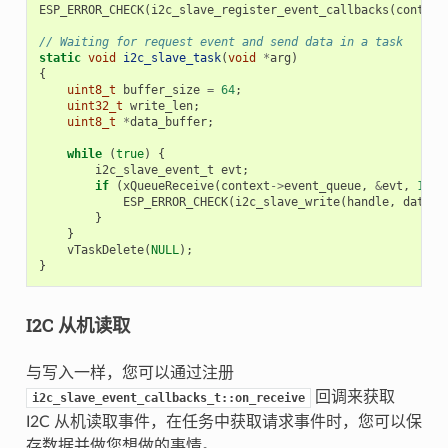
ESP_ERROR_CHECK
(
i2c_slave_register_event_callbacks
(
context
// Waiting for request event and send data in a task
static
void
i2c_slave_task
(
void
*
arg
)
{
uint8_t
buffer_size
=
64
;
uint32_t
write_len
;
uint8_t
*
data_buffer
;
while
(
true
)
{
i2c_slave_event_t
evt
;
if
(
xQueueReceive
(
context
->
event_queue
,
&
evt
,
10
)
ESP_ERROR_CHECK
(
i2c_slave_write
(
handle
,
data_b
}
}
vTaskDelete
(
NULL
);
}
I2C 从机读取
与写入一样，您可以通过注册
回调来获取
i2c_slave_event_callbacks_t::on_receive
I2C 从机读取事件，在任务中获取请求事件时，您可以保
存数据并做您想做的事情。