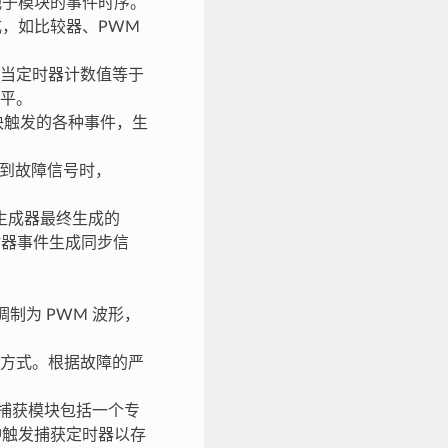
他子模块的事件时序。
成，如比较器、PWM
当定时器计数值等于
电平。
模块触发的各种事件，生
测到故障信号时，
 生成器最终生成的
定时器事件生成同步信
制为 PWM 波形，
制方式。根据故障的严
。捕获模块包括一个专
脉冲触发捕获定时器以存