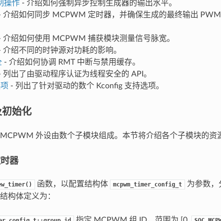
制操作
- 介绍如何强制异步控制生成器的输出水平。
- 介绍如何同步 MCPWM 定时器，并确保生成的最终输出 PW
- 介绍如何使用 MCPWM 捕获模块测量信号脉宽。
- 介绍不同的时钟源对功耗的影响。
全
- 介绍如何协调 RMT 中断与禁用缓存。
- 列出了由驱动程序认证为线程安全的 API。
选项
- 列出了针对驱动的数个 Kconfig 支持选项。
及初始化
MCPWM 外设由数个子模块组成。本节将介绍各个子模块的资
定时器
函数，以配置结构体
为参数，分
ew_timer()
mcpwm_timer_config_t
结构体定义为：
指定 MCPWM 组 ID，范围为 [0,
er_config_t::group_id
SOC_MCP