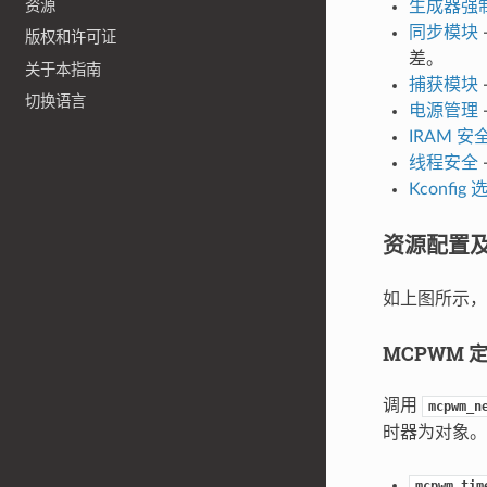
资源
生成器强
同步模块
版权和许可证
差。
关于本指南
捕获模块
切换语言
电源管理
IRAM 安
线程安全
Kconfig 
资源配置
如上图所示，
MCPWM 
调用
mcpwm_n
时器为对象。
mcpwm_tim