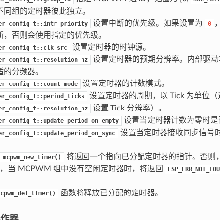
不同组的定时器彼此独立。
设置中断的优先级。如果设置为
er_config_t::intr_priority
0
断，否则会使用指定的优先级。
设置定时器的时钟源。
er_config_t::clk_src
设置定时器的预期分辨率。内部驱动
er_config_t::resolution_hz
适的分频器。
设置定时器的计数模式。
er_config_t::count_mode
设置定时器的周期，以 Tick 为单位（
er_config_t::period_ticks
设置 Tick 分辨率）。
er_config_t::resolution_hz
设置当定时器计数为零时是
er_config_t::update_period_on_empty
设置当定时器接收同步信号
er_config_t::update_period_on_sync
将返回一个指向已分配定时器的指针。否则
mcpwm_new_timer()
，当 MCPWM 组中没有空闲定时器时，将返回
ESP_ERR_NOT_FOU
函数将释放已分配的定时器。
mcpwm_del_timer()
操作器