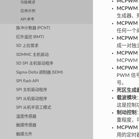
MCPWM
功能概述
MCPWM
应用示例
生成器、
API 参考
MCPWM
脉冲计数器 (PCNT)
任何一个
红外遥控 (RMT)
MCPWM
成一对独立
SD 上拉需求
MCPWM
SDMMC 主机驱动
MCPW
SD SPI 主机驱动程序
MCPWM
Sigma-Delta 调制器 (SDM)
PWM 信
SPI flash API
号。
SPI 主机驱动程序
死区生成
载波模块
SPI 从机驱动程序
这是控制
SPI 从机半双工模式
制动控制
温度传感器
重程度，
触摸传感器
MCPWM
触摸元件
用的定时器