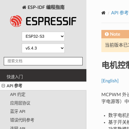
ESP-IDF 编程指南
API 参考
Note
当前版本已发布
电机控制
快速入门
[English]
API 参考
MCPWM 
API 约定
字电源等）中
应用层协议
蓝牙 API
数字电机
错误代码参考
基于开关
连网 API