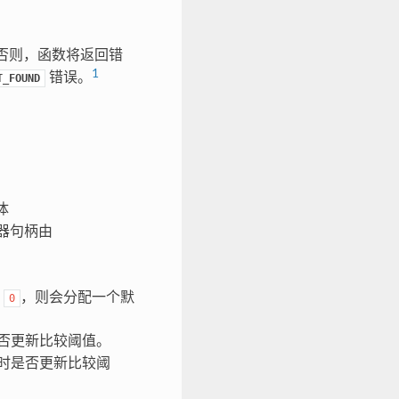
否则，函数将返回错
1
错误。
T_FOUND
体
器句柄由
为
，则会分配一个默
0
否更新比较阈值。
时是否更新比较阈