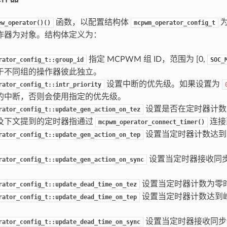
函数，以配置结构体
为
ew_operator()()
mcpwm_operator_config_t
操作器为对象。结构体定义为：
指定 MCPWM 组 ID，范围为 [0,
rator_config_t::group_id
SOC_
于不同组的操作器彼此独立。
设置中断的优先级。如果设置为
rator_config_t::intr_priority
的中断，否则会使用指定的优先级。
设置是否在定时器计数
rator_config_t::update_gen_action_on_tez
及下文提到的定时器指通过
连接
mcpwm_operator_connect_timer()
设置当定时器计数达到
rator_config_t::update_gen_action_on_tep
设置当定时器接收同
rator_config_t::update_gen_action_on_sync
设置当定时器计数为零
rator_config_t::update_dead_time_on_tez
设置当定时器计数达到
rator_config_t::update_dead_time_on_tep
设置当定时器接收同步
rator_config_t::update_dead_time_on_sync