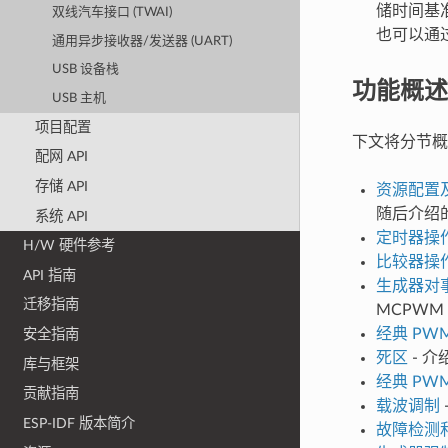
储时间基
双线汽车接口 (TWAI)
也可以通过
通用异步接收器/发送器 (UART)
USB 设备栈
功能概述
USB 主机
项目配置
下文将分节概
配网 API
存储 API
资源配置
随后介绍
系统 API
定时器操
H/W 硬件参考
比较器操
API 指南
生成器对
迁移指南
MCPW
经典 PW
安全指南
死区
- 
库与框架
经典 PW
贡献指南
载波调制
ESP-IDF 版本简介
故障检测