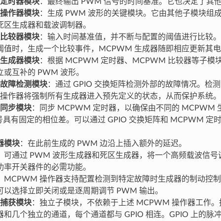
 定时器模块
：最终输出 PWM 信号的时间基准。它也决定了其
 操作器模块
：生成 PWM 波形的关键模块。它由其他子模块组
死区生成器和载波调制器。
 比较器模块
：输入时间基准值，并不断与配置的阈值进行比较。
阈值时，生成一个比较事件，MCPWM 生成器随即相应更新其
 生成器模块
：根据 MCPWM 定时器、MCPWM 比较器等子
或互补的 PWM 波形。
 故障检测模块
：通过 GPIO 交换矩阵检测外部的故障情况。检
M 操作器将强制所有生成器进入预先定义的状态，从而保护系统。
 同步模块
：同步 MCPWM 定时器，以确保由不同的 MCPWM
号具有固定的相位差。可以通过 GPIO 交换矩阵和 MCPWM 
器模块
：在此前生成的 PWM 边沿上插入额外的延迟。
：可通过 PWM 波形生成器和死区生成器，将一个高频载波信号调
功率开关器件的必需功能。
：MCPWM 操作器支持配置检测到特定故障时生成器的制动控
可以选择立即关闭或是逐周期调节 PWM 输出。
 捕获模块
：独立子模块，不依赖于上述 MCPWM 操作器工作
和几个独立的通道，每个通道都与 GPIO 相连。GPIO 上的