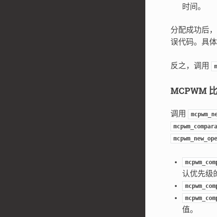
时间。
分配成功后，
误代码。具体
反之，调用
MCPWM 
调用
mcpwm_n
mcpwm_compar
mcpwm_new_op
mcpwm_com
认优先级
mcpwm_com
mcpwm_com
值。