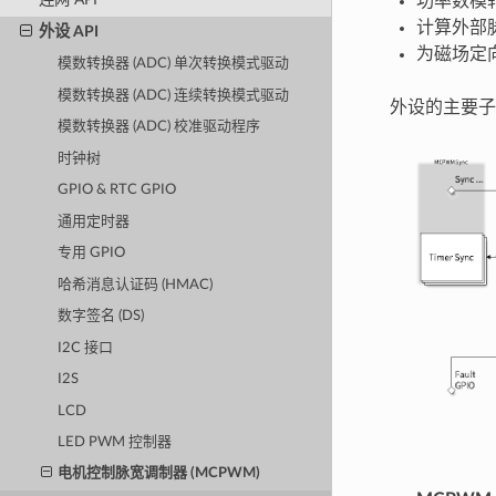
功率数模转
计算外部
外设 API
为磁场定向
模数转换器 (ADC) 单次转换模式驱动
模数转换器 (ADC) 连续转换模式驱动
外设的主要子
模数转换器 (ADC) 校准驱动程序
时钟树
GPIO & RTC GPIO
通用定时器
专用 GPIO
哈希消息认证码 (HMAC)
数字签名 (DS)
I2C 接口
I2S
LCD
LED PWM 控制器
电机控制脉宽调制器 (MCPWM)