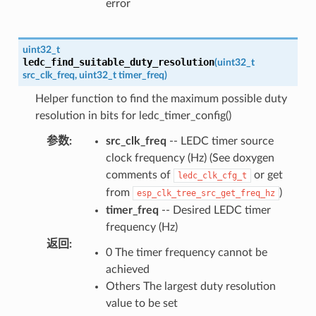
error
uint32_t
ledc_find_suitable_duty_resolution
(
uint32_t
src_clk_freq
,
uint32_t
timer_freq
)
Helper function to find the maximum possible duty
resolution in bits for ledc_timer_config()
参数
:
src_clk_freq
-- LEDC timer source
clock frequency (Hz) (See doxygen
comments of
or get
ledc_clk_cfg_t
from
)
esp_clk_tree_src_get_freq_hz
timer_freq
-- Desired LEDC timer
frequency (Hz)
返回
:
0 The timer frequency cannot be
achieved
Others The largest duty resolution
value to be set