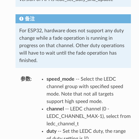
备注
For ESP32, hardware does not support any duty
change while a fade operation is running in
progress on that channel. Other duty operations
will have to wait until the fade operation has
finished.
参数
:
speed_mode
-- Select the LEDC
channel group with specified speed
mode. Note that not all targets
support high speed mode.
channel
-- LEDC channel (0 -
LEDC_CHANNEL_MAX-1), select from
ledc_channel_t
duty
-- Set the LEDC duty, the range
of duty setting is [0,