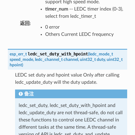
support high speed mode.
timer_num
-- LEDC timer index (0-3),
select from ledc_timer_t
返回
:
0 error
Others Current LEDC frequency
ledc_set_duty_with_hpoint
esp_err_t
(
ledc_mode_t
speed_mode
,
ledc_channel_t
channel
,
uint32_t
duty
,
uint32_t
hpoint
)
LEDC set duty and hpoint value Only after calling
ledc_update_duty will the duty update.
备注
ledc_set_duty, ledc_set_duty_with_hpoint and
ledc_update_duty are not thread-safe, do not call
these functions to control one LEDC channel in
different tasks at the same time. A thread-safe
version of API is ledc_set_duty_and_update