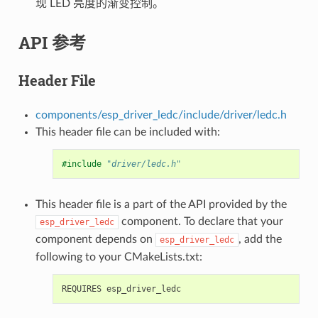
现 LED 亮度的渐变控制。
API 参考
Header File
components/esp_driver_ledc/include/driver/ledc.h
This header file can be included with:
#include
"driver/ledc.h"
This header file is a part of the API provided by the
component. To declare that your
esp_driver_ledc
component depends on
, add the
esp_driver_ledc
following to your CMakeLists.txt: