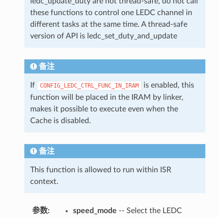
ledc_update_duty are not thread-safe, do not call
these functions to control one LEDC channel in
different tasks at the same time. A thread-safe
version of API is ledc_set_duty_and_update
备注
If
is enabled, this
CONFIG_LEDC_CTRL_FUNC_IN_IRAM
function will be placed in the IRAM by linker,
makes it possible to execute even when the
Cache is disabled.
备注
This function is allowed to run within ISR
context.
参数
:
speed_mode
-- Select the LEDC