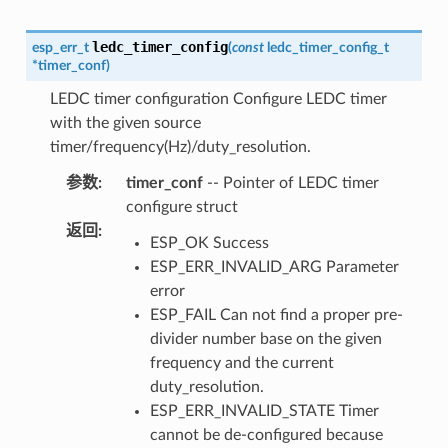
ledc_timer_config
esp_err_t
(
const
ledc_timer_config_t
*
timer_conf
)
LEDC timer configuration Configure LEDC timer
with the given source
timer/frequency(Hz)/duty_resolution.
参数
:
timer_conf
-- Pointer of LEDC timer
configure struct
返回
:
ESP_OK Success
ESP_ERR_INVALID_ARG Parameter
error
ESP_FAIL Can not find a proper pre-
divider number base on the given
frequency and the current
duty_resolution.
ESP_ERR_INVALID_STATE Timer
cannot be de-configured because