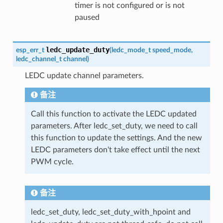
timer is not configured or is not
paused
ledc_update_duty
esp_err_t
(
ledc_mode_t
speed_mode
,
ledc_channel_t
channel
)
LEDC update channel parameters.
备注
Call this function to activate the LEDC updated
parameters. After ledc_set_duty, we need to call
this function to update the settings. And the new
LEDC parameters don't take effect until the next
PWM cycle.
备注
ledc_set_duty, ledc_set_duty_with_hpoint and