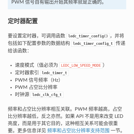
PWM 信号自有输出开始其频率就是正确的。
定时器配置
要设置定时器，可调用函数
，并将
ledc_timer_config()
包括如下配置参数的数据结构
传递
ledc_timer_config_t
给该函数：
速度模式（值必须为
）
LEDC_LOW_SPEED_MODE
定时器索引
ledc_timer_t
PWM 信号频率（Hz）
PWM 占空比分辨率
时钟源
ledc_clk_cfg_t
频率和占空比分辨率相互关联。PWM 频率越高，占空
比分辨率越低，反之亦然。如果 API 不是用来改变 LED
亮度，而是用于其它目的，这种相互关系可能会很重
要。更多信息详见
频率和占空比分辨率支持范围
一节。