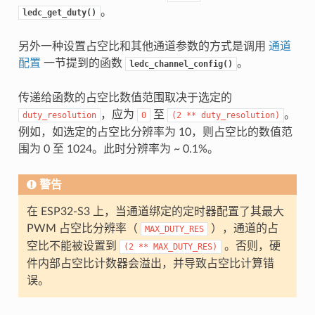
。
ledc_get_duty()
另外一种设置占空比和其他通道参数的方式是调用
通道
配置
一节提到的函数
。
ledc_channel_config()
传递给函数的占空比数值范围取决于选定的
，应为
至
。
duty_resolution
0
(2
**
duty_resolution)
例如，如选定的占空比分辨率为 10，则占空比的数值范
围为 0 至 1024。此时分辨率为 ~ 0.1%。
警告
在 ESP32-S3 上，当通道绑定的定时器配置了其最大
PWM 占空比分辨率（
），通道的占
MAX_DUTY_RES
空比不能被设置到
。否则，硬
(2
**
MAX_DUTY_RES)
件内部占空比计数器会溢出，并导致占空比计算错
误。