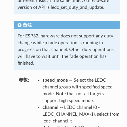
different tasks at the same time. A thread-safe
version of API is ledc_set_duty_and_update.
备注
For ESP32, hardware does not support any duty
change while a fade operation is running in
progress on that channel. Other duty operations
will have to wait until the fade operation has
finished.
参数
:
speed_mode
-- Select the LEDC
channel group with specified speed
mode. Note that not all targets
support high speed mode.
channel
-- LEDC channel (0 -
LEDC_CHANNEL_MAX-1), select from
ledc_channel_t