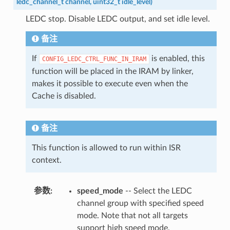
ledc_channel_t
channel
,
uint32_t
idle_level
)
LEDC stop. Disable LEDC output, and set idle level.
备注
If
is enabled, this
CONFIG_LEDC_CTRL_FUNC_IN_IRAM
function will be placed in the IRAM by linker,
makes it possible to execute even when the
Cache is disabled.
备注
This function is allowed to run within ISR
context.
参数
:
speed_mode
-- Select the LEDC
channel group with specified speed
mode. Note that not all targets
support high speed mode.