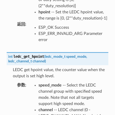
(2**duty_resolution)]
hpoint
-- Set the LEDC hpoint value,
the range is [0, (2**duty_resolution)-1]
返回
:
ESP_OK Success
ESP_ERR_INVALID_ARG Parameter
error
ledc_get_hpoint
int
(
ledc_mode_t
speed_mode
,
ledc_channel_t
channel
)
LEDC get hpoint value, the counter value when the
output is set high level.
参数
:
speed_mode
-- Select the LEDC
channel group with specified speed
mode. Note that not all targets
support high speed mode.
channel
-- LEDC channel (0 -