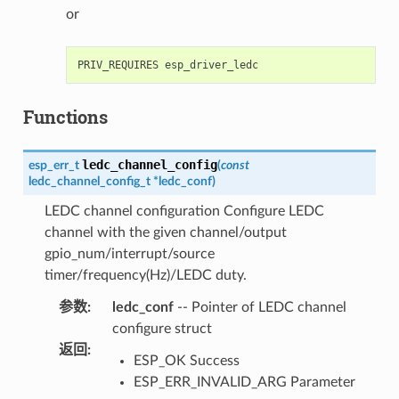
or
Functions
ledc_channel_config
esp_err_t
(
const
ledc_channel_config_t
*
ledc_conf
)
LEDC channel configuration Configure LEDC
channel with the given channel/output
gpio_num/interrupt/source
timer/frequency(Hz)/LEDC duty.
参数
:
ledc_conf
-- Pointer of LEDC channel
configure struct
返回
:
ESP_OK Success
ESP_ERR_INVALID_ARG Parameter