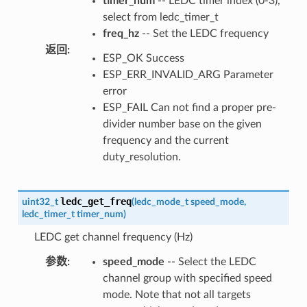
timer_num
-- LEDC timer index (0-3),
select from ledc_timer_t
freq_hz
-- Set the LEDC frequency
返回
:
ESP_OK Success
ESP_ERR_INVALID_ARG Parameter
error
ESP_FAIL Can not find a proper pre-
divider number base on the given
frequency and the current
duty_resolution.
ledc_get_freq
uint32_t
(
ledc_mode_t
speed_mode
,
ledc_timer_t
timer_num
)
LEDC get channel frequency (Hz)
参数
:
speed_mode
-- Select the LEDC
channel group with specified speed
mode. Note that not all targets