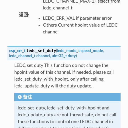
LEDC_CHANNEL_MAX-1), select from
ledc_channel_t
返回
:
LEDC_ERR_VAL if parameter error
Others Current hpoint value of LEDC
channel
ledc_set_duty
esp_err_t
(
ledc_mode_t
speed_mode
,
ledc_channel_t
channel
,
uint32_t
duty
)
LEDC set duty This function do not change the
hpoint value of this channel. if needed, please call
ledc_set_duty_with_hpoint. only after calling
ledc_update_duty will the duty update.
备注
ledc_set_duty, ledc_set_duty_with_hpoint and
ledc_update_duty are not thread-safe, do not call
these functions to control one LEDC channel in