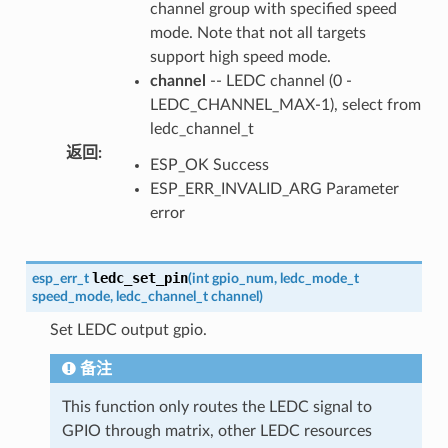
channel group with specified speed
mode. Note that not all targets
support high speed mode.
channel
-- LEDC channel (0 -
LEDC_CHANNEL_MAX-1), select from
ledc_channel_t
返回
:
ESP_OK Success
ESP_ERR_INVALID_ARG Parameter
error
ledc_set_pin
esp_err_t
(
int
gpio_num
,
ledc_mode_t
speed_mode
,
ledc_channel_t
channel
)
Set LEDC output gpio.
备注
This function only routes the LEDC signal to
GPIO through matrix, other LEDC resources