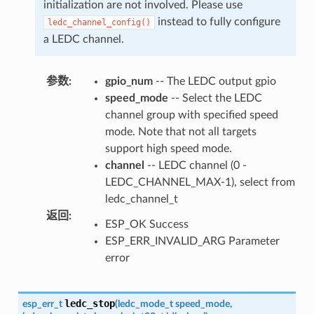
initialization are not involved. Please use
instead to fully configure
ledc_channel_config()
a LEDC channel.
参数
:
gpio_num
-- The LEDC output gpio
speed_mode
-- Select the LEDC
channel group with specified speed
mode. Note that not all targets
support high speed mode.
channel
-- LEDC channel (0 -
LEDC_CHANNEL_MAX-1), select from
ledc_channel_t
返回
:
ESP_OK Success
ESP_ERR_INVALID_ARG Parameter
error
ledc_stop
esp_err_t
(
ledc_mode_t
speed_mode
,