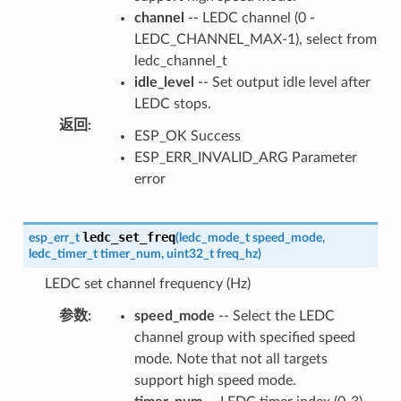
channel
-- LEDC channel (0 -
LEDC_CHANNEL_MAX-1), select from
ledc_channel_t
idle_level
-- Set output idle level after
LEDC stops.
返回
:
ESP_OK Success
ESP_ERR_INVALID_ARG Parameter
error
ledc_set_freq
esp_err_t
(
ledc_mode_t
speed_mode
,
ledc_timer_t
timer_num
,
uint32_t
freq_hz
)
LEDC set channel frequency (Hz)
参数
:
speed_mode
-- Select the LEDC
channel group with specified speed
mode. Note that not all targets
support high speed mode.