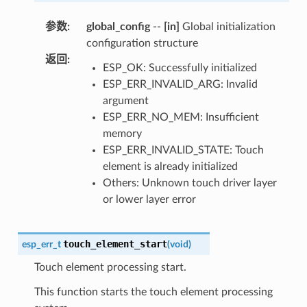
参数
:
global_config
--
[in]
Global initialization
configuration structure
返回
:
ESP_OK: Successfully initialized
ESP_ERR_INVALID_ARG: Invalid
argument
ESP_ERR_NO_MEM: Insufficient
memory
ESP_ERR_INVALID_STATE: Touch
element is already initialized
Others: Unknown touch driver layer
or lower layer error
touch_element_start
esp_err_t
(
void
)
Touch element processing start.
This function starts the touch element processing