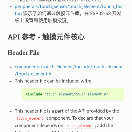
peripherals/touch_sensor/touch_element/touch_but
ton
演示了如何通过触摸元件库，在 ESP32-S3 开发
板上设置和使用触摸按键。
API 参考 - 触摸元件核心
Header File
components/touch_element/include/touch_element
/touch_element.h
This header file can be included with:
#include
"touch_element/touch_element.h"
This header file is a part of the API provided by the
component. To declare that your
touch_element
component depends on
, add the
touch_element