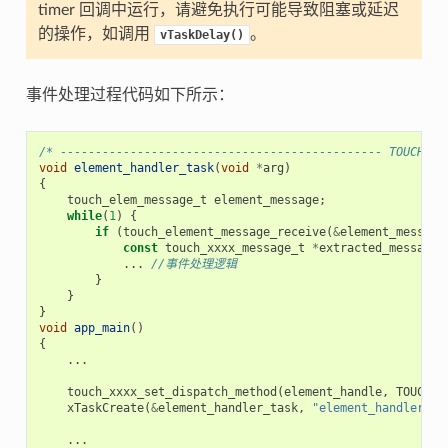
timer 回调中运行，请避免执行可能导致阻塞或延迟
的操作，如调用
。
vTaskDelay()
事件处理过程代码如下所示：
/* ---------------------------------------------- TOUCH_EL
void
element_handler_task
(
void
*
arg
)
{
touch_elem_message_t
element_message
;
while
(
1
)
{
if
(
touch_element_message_receive
(
&
element_message
const
touch_xxxx_message_t
*
extracted_message
...
//事件处理逻辑
}
}
}
void
app_main
()
{
...
touch_xxxx_set_dispatch_method
(
element_handle
,
TOUCH_E
xTaskCreate
(
&
element_handler_task
,
"element_handler_ta
...