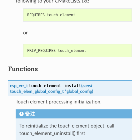
following to your CMakeLists.txt:
or
Functions
touch_element_install
esp_err_t
(
const
touch_elem_global_config_t
*
global_config
)
Touch element processing initialization.
备注
To reinitialize the touch element object, call
touch_element_uninstall() first