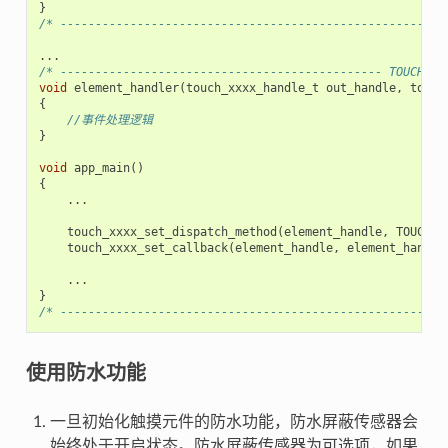
}
/* -------------------------------------------------------
...
/* ---------------------------------------------- TOUCH_EL
void
element_handler
(
touch_xxxx_handle_t
out_handle
,
touch
{
//事件处理逻辑
}
void
app_main
()
{
...
touch_xxxx_set_dispatch_method
(
element_handle
,
TOUCH_E
touch_xxxx_set_callback
(
element_handle
,
element_handle
...
}
/* -------------------------------------------------------
使用防水功能
一旦初始化触摸元件的防水功能，防水屏蔽传感器会
始终处于开启状态。防水屏蔽传感器为可选项，如果