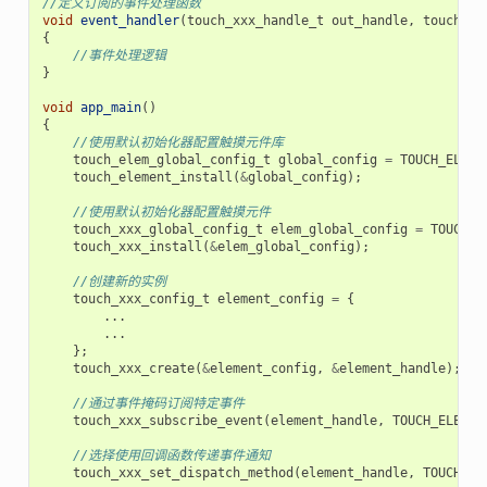
//定义订阅的事件处理函数
void
event_handler
(
touch_xxx_handle_t
out_handle
,
touch_xx
{
//事件处理逻辑
}
void
app_main
()
{
//使用默认初始化器配置触摸元件库
touch_elem_global_config_t
global_config
=
TOUCH_ELEM_
touch_element_install
(
&
global_config
);
//使用默认初始化器配置触摸元件
touch_xxx_global_config_t
elem_global_config
=
TOUCH_X
touch_xxx_install
(
&
elem_global_config
);
//创建新的实例
touch_xxx_config_t
element_config
=
{
...
...
};
touch_xxx_create
(
&
element_config
,
&
element_handle
);
//通过事件掩码订阅特定事件
touch_xxx_subscribe_event
(
element_handle
,
TOUCH_ELEM_E
//选择使用回调函数传递事件通知
touch_xxx_set_dispatch_method
(
element_handle
,
TOUCH_EL