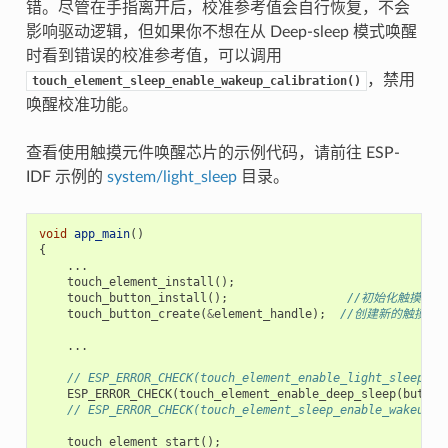
错。尽管在手指离开后，校准参考值会自行恢复，不会
影响驱动逻辑，但如果你不想在从 Deep-sleep 模式唤醒
时看到错误的校准参考值，可以调用
，禁用
touch_element_sleep_enable_wakeup_calibration()
唤醒校准功能。
查看使用触摸元件唤醒芯片的示例代码，请前往 ESP-
IDF 示例的
system/light_sleep
目录。
void
app_main
()
{
...
touch_element_install
();
touch_button_install
();
//初始化触摸按键
touch_button_create
(
&
element_handle
);
//创建新的触摸元
...
// ESP_ERROR_CHECK(touch_element_enable_light_sleep(&s
ESP_ERROR_CHECK
(
touch_element_enable_deep_sleep
(
button
// ESP_ERROR_CHECK(touch_element_sleep_enable_w
touch_element_start
();