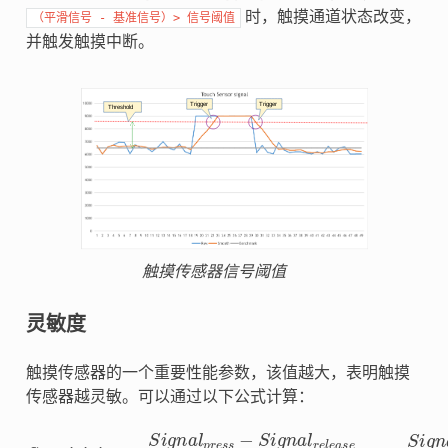
时，触摸通道状态改变，
（平滑信号
-
基准信号）>
信号阈值
并触发触摸中断。
触摸传感器信号阈值
灵敏度
触摸传感器的一个重要性能参数，该值越大，表明触摸
传感器越灵敏。可以通过以下公式计算：
S
e
n
s
i
t
v
i
t
y
=
S
i
g
n
a
l
p
r
e
s
s
−
S
i
g
n
a
l
r
e
l
e
a
s
e
S
i
g
n
a
l
r
e
l
e
a
s
e