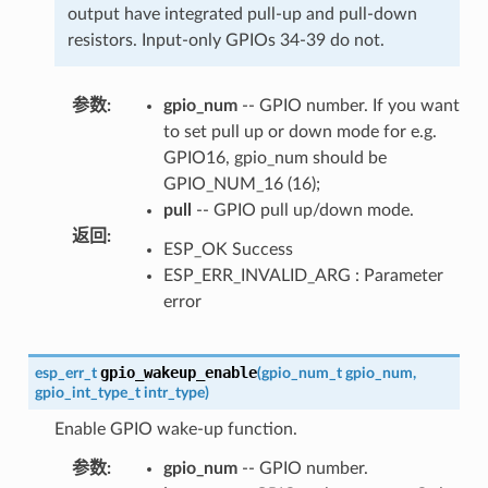
output have integrated pull-up and pull-down
resistors. Input-only GPIOs 34-39 do not.
参数
:
gpio_num
-- GPIO number. If you want
to set pull up or down mode for e.g.
GPIO16, gpio_num should be
GPIO_NUM_16 (16);
pull
-- GPIO pull up/down mode.
返回
:
ESP_OK Success
ESP_ERR_INVALID_ARG : Parameter
error
gpio_wakeup_enable
esp_err_t
(
gpio_num_t
gpio_num
,
gpio_int_type_t
intr_type
)
Enable GPIO wake-up function.
参数
:
gpio_num
-- GPIO number.