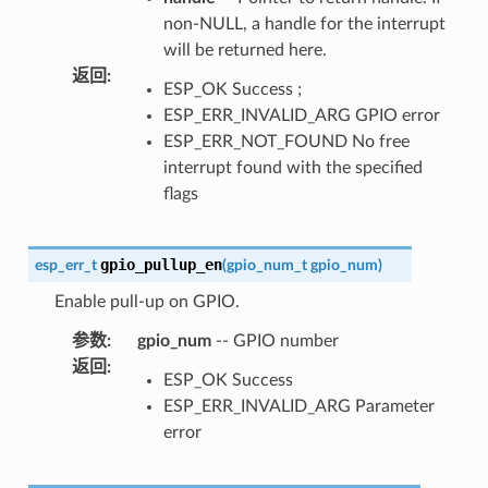
non-NULL, a handle for the interrupt
will be returned here.
返回
:
ESP_OK Success ;
ESP_ERR_INVALID_ARG GPIO error
ESP_ERR_NOT_FOUND No free
interrupt found with the specified
flags
gpio_pullup_en
esp_err_t
(
gpio_num_t
gpio_num
)
Enable pull-up on GPIO.
参数
:
gpio_num
-- GPIO number
返回
:
ESP_OK Success
ESP_ERR_INVALID_ARG Parameter
error