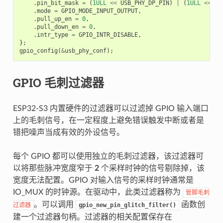
.
pin_bit_mask
=
(
1ULL
<<
USB_PHY_DP_PIN
)
|
(
1ULL
<<
US
.
mode
=
GPIO_MODE_INPUT_OUTPUT
,
.
pull_up_en
=
0
,
.
pull_down_en
=
0
,
.
intr_type
=
GPIO_INTR_DISABLE
,
};
gpio_config
(
&
usb_phy_conf
);
GPIO 毛刺过滤器
ESP32-S3 内置硬件的过滤器可以过滤掉 GPIO 输入端口
上的毛刺信号，在一定程度上避免错误触发中断或者是
错把噪声当成有效的外设信号。
每个 GPIO 都可以使用独立的毛刺过滤器，该过滤器可
以将那些脉冲宽度窄于
2
个采样时钟的信号剔除掉，该
宽度无法配置。GPIO 对输入信号的采样时钟通常是
IO_MUX 的时钟源。在驱动中，此类过滤器称为
管脚毛刺
。可以调用
函数创
过滤器
gpio_new_pin_glitch_filter()
建一个过滤器句柄。过滤器的相关配置保存在