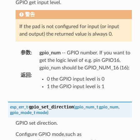
GPIO get input level.
警告
If the pad is not configured for input (or input
and output) the returned value is always 0.
参数
:
gpio_num
-- GPIO number. If you want to
get the logic level of e.g. pin GPIO16,
gpio_num should be GPIO_NUM_16 (16);
返回
:
0 the GPIO input level is 0
1 the GPIO input level is 1
gpio_set_direction
esp_err_t
(
gpio_num_t
gpio_num
,
gpio_mode_t
mode
)
GPIO set direction.
Configure GPIO mode,such as