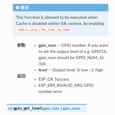
备注
This function is allowed to be executed when
Cache is disabled within ISR context, by enabling
CONFIG_GPIO_CTRL_FUNC_IN_IRAM
参数
:
gpio_num
-- GPIO number. If you want
to set the output level of e.g. GPIO16,
gpio_num should be GPIO_NUM_16
(16);
level
-- Output level. 0: low ; 1: high
返回
:
ESP_OK Success
ESP_ERR_INVALID_ARG GPIO
number error
gpio_get_level
int
(
gpio_num_t
gpio_num
)