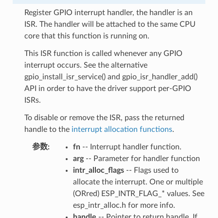
Register GPIO interrupt handler, the handler is an
ISR. The handler will be attached to the same CPU
core that this function is running on.
This ISR function is called whenever any GPIO
interrupt occurs. See the alternative
gpio_install_isr_service() and gpio_isr_handler_add()
API in order to have the driver support per-GPIO
ISRs.
To disable or remove the ISR, pass the returned
handle to the
interrupt allocation functions
.
参数
:
fn
-- Interrupt handler function.
arg
-- Parameter for handler function
intr_alloc_flags
-- Flags used to
allocate the interrupt. One or multiple
(ORred) ESP_INTR_FLAG_* values. See
esp_intr_alloc.h for more info.
handle
-- Pointer to return handle. If