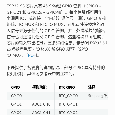
ESP32-S3 芯片具有 45 个物理 GPIO 管脚（GPIO0 ~
GPIO21 和 GPIO26 ~ GPIO48）。每个管脚都可用作一
个通用 IO，或连接一个内部外设信号。通过 GPIO 交换
矩阵、IO MUX 和 RTC IO MUX，可配置外设模块的输
入信号来源于任何的 GPIO 管脚，并且外设模块的输出
信号也可连接到任意 GPIO 管脚。这些模块共同组成了
芯片的输入输出控制。更多详细信息，请参阅
ESP32-S3
技术参考手册
>
IO MUX 和 GPIO 矩阵（GPIO、
IO_MUX）
[
PDF
]。
下表提供了各管脚的详细信息，部分 GPIO 具有特殊的
使用限制，具体可参考表中的注释列。
GPIO
模拟功能
RTC GPIO
注释
GPIO0
RTC_GPIO0
Strapping 管脚
GPIO1
ADC1_CH0
RTC_GPIO1
GPIO2
ADC1_CH1
RTC_GPIO2