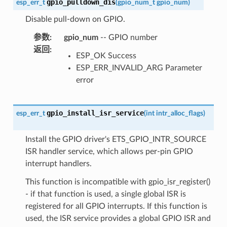
gpio_pulldown_dis
esp_err_t
(
gpio_num_t
gpio_num
)
Disable pull-down on GPIO.
参数
:
gpio_num
-- GPIO number
返回
:
ESP_OK Success
ESP_ERR_INVALID_ARG Parameter
error
gpio_install_isr_service
esp_err_t
(
int
intr_alloc_flags
)
Install the GPIO driver's ETS_GPIO_INTR_SOURCE
ISR handler service, which allows per-pin GPIO
interrupt handlers.
This function is incompatible with gpio_isr_register()
- if that function is used, a single global ISR is
registered for all GPIO interrupts. If this function is
used, the ISR service provides a global GPIO ISR and