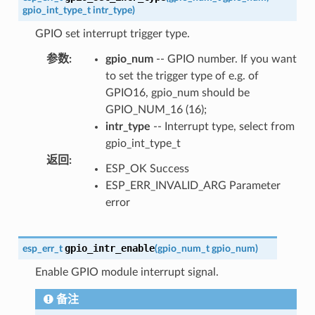
gpio_int_type_t
intr_type
)
GPIO set interrupt trigger type.
参数
:
gpio_num
-- GPIO number. If you want
to set the trigger type of e.g. of
GPIO16, gpio_num should be
GPIO_NUM_16 (16);
intr_type
-- Interrupt type, select from
gpio_int_type_t
返回
:
ESP_OK Success
ESP_ERR_INVALID_ARG Parameter
error
gpio_intr_enable
esp_err_t
(
gpio_num_t
gpio_num
)
Enable GPIO module interrupt signal.
备注