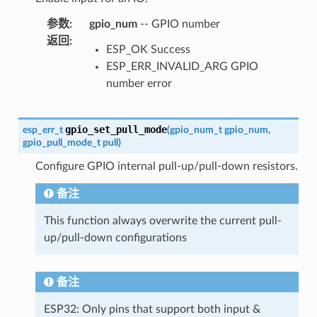
参数
:
gpio_num
-- GPIO number
返回
:
ESP_OK Success
ESP_ERR_INVALID_ARG GPIO
number error
gpio_set_pull_mode
esp_err_t
(
gpio_num_t
gpio_num
,
gpio_pull_mode_t
pull
)
Configure GPIO internal pull-up/pull-down resistors.
备注
This function always overwrite the current pull-
up/pull-down configurations
备注
ESP32: Only pins that support both input &