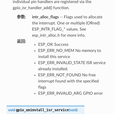
individual pin handlers are registered via the
gpio_isr_handler_add() function.
参数
:
intr_alloc_flags
-- Flags used to allocate
the interrupt. One or multiple (ORred)
ESP_INTR_FLAG_* values. See
esp_intr_alloc.h for more info.
返回
:
ESP_OK Success
ESP_ERR_NO_MEM No memory to
install this service
ESP_ERR_INVALID_STATE ISR service
already installed.
ESP_ERR_NOT_FOUND No free
interrupt found with the specified
flags
ESP_ERR_INVALID_ARG GPIO error
gpio_uninstall_isr_service
void
(
void
)