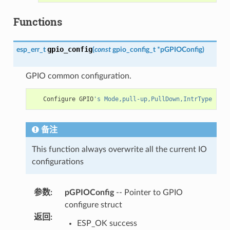
Functions
gpio_config
esp_err_t
(
const
gpio_config_t
*
pGPIOConfig
)
GPIO common configuration.
Configure
GPIO
's Mode,pull-up,PullDown,IntrType
备注
This function always overwrite all the current IO
configurations
参数
:
pGPIOConfig
-- Pointer to GPIO
configure struct
返回
:
ESP_OK success