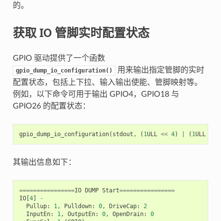
的。
获取 IO 管脚实时配置状态
GPIO 驱动提供了一个函数
用来输出指定管脚的实时
gpio_dump_io_configuration()
配置状态，包括上下拉、输入输出使能、管脚映射等。
例如，以下命令可用于输出 GPIO4，GPIO18 与
GPIO26 的配置状态：
gpio_dump_io_configuration
(
stdout
,
(
1
ULL
<<
4
)
|
(
1
ULL
<<
其输出信息如下：
================
IO
DUMP
Start
================
IO
[
4
]
-
Pullup
:
1
,
Pulldown
:
0
,
DriveCap
:
2
InputEn
:
1
,
OutputEn
:
0
,
OpenDrain
:
0