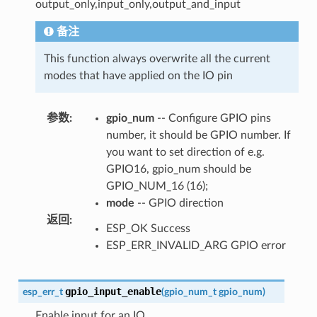
output_only,input_only,output_and_input
备注
This function always overwrite all the current
modes that have applied on the IO pin
参数
:
gpio_num
-- Configure GPIO pins
number, it should be GPIO number. If
you want to set direction of e.g.
GPIO16, gpio_num should be
GPIO_NUM_16 (16);
mode
-- GPIO direction
返回
:
ESP_OK Success
ESP_ERR_INVALID_ARG GPIO error
gpio_input_enable
esp_err_t
(
gpio_num_t
gpio_num
)
Enable input for an IO.