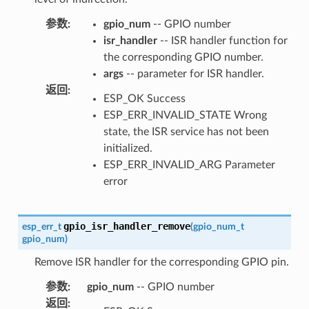
参数
:
gpio_num
-- GPIO number
isr_handler
-- ISR handler function for
the corresponding GPIO number.
args
-- parameter for ISR handler.
返回
:
ESP_OK Success
ESP_ERR_INVALID_STATE Wrong
state, the ISR service has not been
initialized.
ESP_ERR_INVALID_ARG Parameter
error
gpio_isr_handler_remove
esp_err_t
(
gpio_num_t
gpio_num
)
Remove ISR handler for the corresponding GPIO pin.
参数
:
gpio_num
-- GPIO number
返回
: