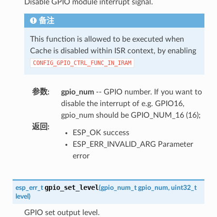
Disable GPIO module interrupt signal.
备注
This function is allowed to be executed when
Cache is disabled within ISR context, by enabling
CONFIG_GPIO_CTRL_FUNC_IN_IRAM
参数
:
gpio_num
-- GPIO number. If you want to
disable the interrupt of e.g. GPIO16,
gpio_num should be GPIO_NUM_16 (16);
返回
:
ESP_OK success
ESP_ERR_INVALID_ARG Parameter
error
gpio_set_level
esp_err_t
(
gpio_num_t
gpio_num
,
uint32_t
level
)
GPIO set output level.