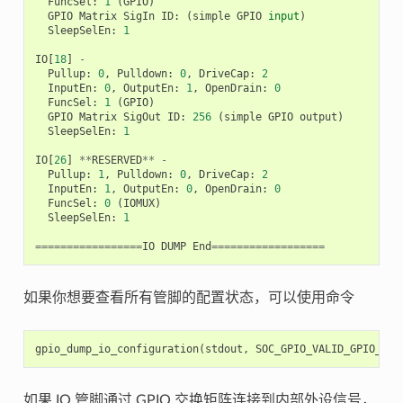
FuncSel
:
1
(
GPIO
)
GPIO
Matrix
SigIn
ID
:
(
simple
GPIO
input
)
SleepSelEn
:
1
IO
[
18
]
-
Pullup
:
0
,
Pulldown
:
0
,
DriveCap
:
2
InputEn
:
0
,
OutputEn
:
1
,
OpenDrain
:
0
FuncSel
:
1
(
GPIO
)
GPIO
Matrix
SigOut
ID
:
256
(
simple
GPIO
output
)
SleepSelEn
:
1
IO
[
26
]
**
RESERVED
**
-
Pullup
:
1
,
Pulldown
:
0
,
DriveCap
:
2
InputEn
:
1
,
OutputEn
:
0
,
OpenDrain
:
0
FuncSel
:
0
(
IOMUX
)
SleepSelEn
:
1
=================
IO
DUMP
End
==================
如果你想要查看所有管脚的配置状态，可以使用命令
gpio_dump_io_configuration
(
stdout
,
SOC_GPIO_VALID_GPIO_MAS
如果 IO 管脚通过 GPIO 交换矩阵连接到内部外设信号，