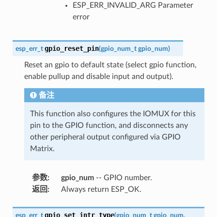
ESP_ERR_INVALID_ARG Parameter
error
gpio_reset_pin
esp_err_t
(
gpio_num_t
gpio_num
)
Reset an gpio to default state (select gpio function,
enable pullup and disable input and output).
备注
This function also configures the IOMUX for this
pin to the GPIO function, and disconnects any
other peripheral output configured via GPIO
Matrix.
参数
:
gpio_num
-- GPIO number.
返回
:
Always return ESP_OK.
gpio_set_intr_type
esp_err_t
(
gpio_num_t
gpio_num
,