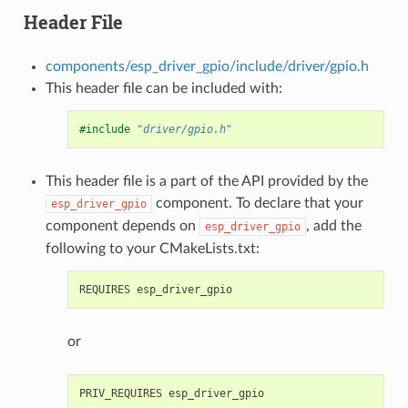
Header File
components/esp_driver_gpio/include/driver/gpio.h
This header file can be included with:
#include
"driver/gpio.h"
This header file is a part of the API provided by the
component. To declare that your
esp_driver_gpio
component depends on
, add the
esp_driver_gpio
following to your CMakeLists.txt:
or