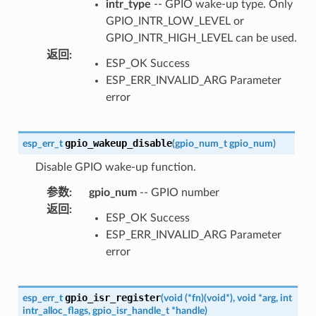
intr_type
-- GPIO wake-up type. Only
GPIO_INTR_LOW_LEVEL or
GPIO_INTR_HIGH_LEVEL can be used.
返回
:
ESP_OK Success
ESP_ERR_INVALID_ARG Parameter
error
gpio_wakeup_disable
esp_err_t
(
gpio_num_t
gpio_num
)
Disable GPIO wake-up function.
参数
:
gpio_num
-- GPIO number
返回
:
ESP_OK Success
ESP_ERR_INVALID_ARG Parameter
error
gpio_isr_register
esp_err_t
(
void
(
*
fn
)
(
void
*
)
,
void
*
arg
,
int
intr_alloc_flags
,
gpio_isr_handle_t
*
handle
)