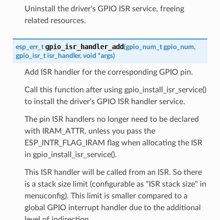
Uninstall the driver's GPIO ISR service, freeing
related resources.
gpio_isr_handler_add
esp_err_t
(
gpio_num_t
gpio_num
,
gpio_isr_t
isr_handler
,
void
*
args
)
Add ISR handler for the corresponding GPIO pin.
Call this function after using gpio_install_isr_service()
to install the driver's GPIO ISR handler service.
The pin ISR handlers no longer need to be declared
with IRAM_ATTR, unless you pass the
ESP_INTR_FLAG_IRAM flag when allocating the ISR
in gpio_install_isr_service().
This ISR handler will be called from an ISR. So there
is a stack size limit (configurable as "ISR stack size" in
menuconfig). This limit is smaller compared to a
global GPIO interrupt handler due to the additional
level of indirection.