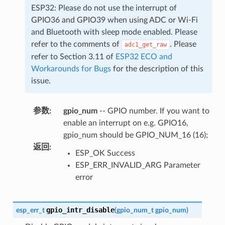
ESP32: Please do not use the interrupt of
GPIO36 and GPIO39 when using ADC or Wi-Fi
and Bluetooth with sleep mode enabled. Please
refer to the comments of
. Please
adc1_get_raw
refer to Section 3.11 of
ESP32 ECO and
Workarounds for Bugs
for the description of this
issue.
参数
:
gpio_num
-- GPIO number. If you want to
enable an interrupt on e.g. GPIO16,
gpio_num should be GPIO_NUM_16 (16);
返回
:
ESP_OK Success
ESP_ERR_INVALID_ARG Parameter
error
gpio_intr_disable
esp_err_t
(
gpio_num_t
gpio_num
)