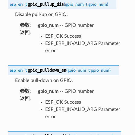
gpio_pullup_dis
esp_err_t
(
gpio_num_t
gpio_num
)
Disable pull-up on GPIO.
参数
:
gpio_num
-- GPIO number
返回
:
ESP_OK Success
ESP_ERR_INVALID_ARG Parameter
error
gpio_pulldown_en
esp_err_t
(
gpio_num_t
gpio_num
)
Enable pull-down on GPIO.
参数
:
gpio_num
-- GPIO number
返回
:
ESP_OK Success
ESP_ERR_INVALID_ARG Parameter
error