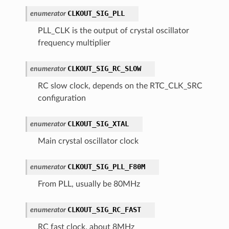
CLKOUT_SIG_PLL
enumerator
PLL_CLK is the output of crystal oscillator
frequency multiplier
CLKOUT_SIG_RC_SLOW
enumerator
RC slow clock, depends on the RTC_CLK_SRC
configuration
CLKOUT_SIG_XTAL
enumerator
Main crystal oscillator clock
CLKOUT_SIG_PLL_F80M
enumerator
From PLL, usually be 80MHz
CLKOUT_SIG_RC_FAST
enumerator
RC fast clock, about 8MHz