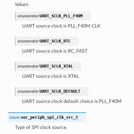
Values:
UART_SCLK_PLL_F40M
enumerator
UART source clock is PLL_F40M CLK
UART_SCLK_RTC
enumerator
UART source clock is RC_FAST
UART_SCLK_XTAL
enumerator
UART source clock is XTAL
UART_SCLK_DEFAULT
enumerator
UART source clock default choice is PLL_F40M
soc_periph_spi_clk_src_t
enum
Type of SPI clock source.