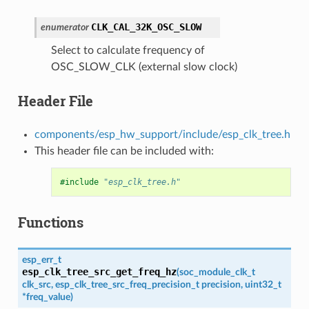
CLK_CAL_32K_OSC_SLOW
enumerator
Select to calculate frequency of
OSC_SLOW_CLK (external slow clock)
Header File
components/esp_hw_support/include/esp_clk_tree.h
This header file can be included with:
#include
"esp_clk_tree.h"
Functions
esp_err_t
esp_clk_tree_src_get_freq_hz
(
soc_module_clk_t
clk_src
,
esp_clk_tree_src_freq_precision_t
precision
,
uint32_t
*
freq_value
)