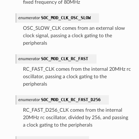
fixed frequency of 80MHz
SOC_MOD_CLK_OSC_SLOW
enumerator
OSC_SLOW_CLK comes from an external slow
clock signal, passing a clock gating to the
peripherals
SOC_MOD_CLK_RC_FAST
enumerator
RC_FAST_CLK comes from the internal 20MHz rc
oscillator, passing a clock gating to the
peripherals
SOC_MOD_CLK_RC_FAST_D256
enumerator
RC_FAST_D256_CLK comes from the internal
20MHz rc oscillator, divided by 256, and passing
a clock gating to the peripherals