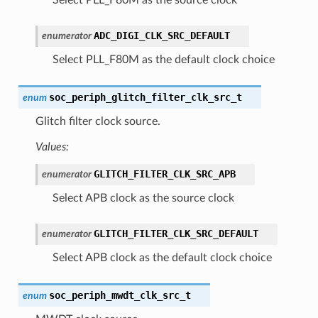
ADC_DIGI_CLK_SRC_DEFAULT
enumerator
Select PLL_F80M as the default clock choice
soc_periph_glitch_filter_clk_src_t
enum
Glitch filter clock source.
Values:
GLITCH_FILTER_CLK_SRC_APB
enumerator
Select APB clock as the source clock
GLITCH_FILTER_CLK_SRC_DEFAULT
enumerator
Select APB clock as the default clock choice
soc_periph_mwdt_clk_src_t
enum