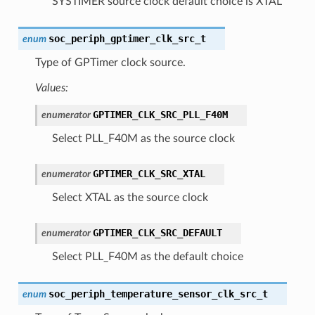
SYSTIMER source clock default choice is XTAL
soc_periph_gptimer_clk_src_t
enum
Type of GPTimer clock source.
Values:
GPTIMER_CLK_SRC_PLL_F40M
enumerator
Select PLL_F40M as the source clock
GPTIMER_CLK_SRC_XTAL
enumerator
Select XTAL as the source clock
GPTIMER_CLK_SRC_DEFAULT
enumerator
Select PLL_F40M as the default choice
soc_periph_temperature_sensor_clk_src_t
enum