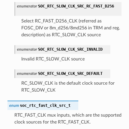
SOC_RTC_SLOW_CLK_SRC_RC_FAST_D256
enumerator
Select RC_FAST_D256_CLK (referred as
FOSC_DIV or 8m_d256/8md256 in TRM and reg.
description) as RTC_SLOW_CLK source
SOC_RTC_SLOW_CLK_SRC_INVALID
enumerator
Invalid RTC_SLOW_CLK source
SOC_RTC_SLOW_CLK_SRC_DEFAULT
enumerator
RC_SLOW_CLK is the default clock source for
RTC_SLOW_CLK
soc_rtc_fast_clk_src_t
enum
RTC_FAST_CLK mux inputs, which are the supported
clock sources for the RTC_FAST_CLK.