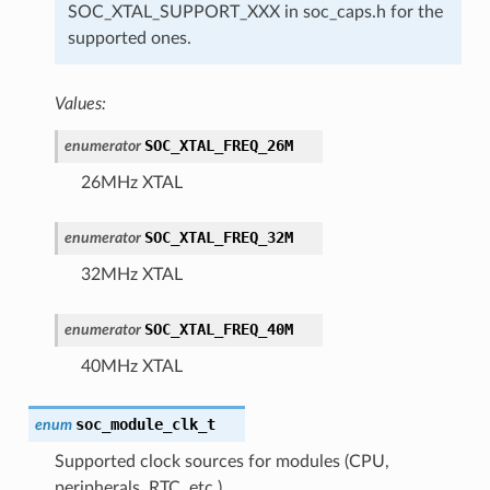
SOC_XTAL_SUPPORT_XXX in soc_caps.h for the
supported ones.
Values:
SOC_XTAL_FREQ_26M
enumerator
26MHz XTAL
SOC_XTAL_FREQ_32M
enumerator
32MHz XTAL
SOC_XTAL_FREQ_40M
enumerator
40MHz XTAL
soc_module_clk_t
enum
Supported clock sources for modules (CPU,
peripherals, RTC, etc.)