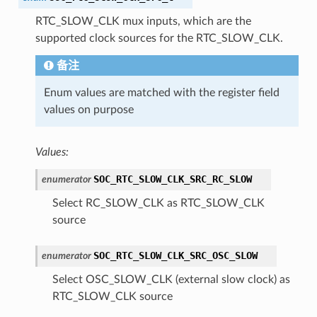
RTC_SLOW_CLK mux inputs, which are the
supported clock sources for the RTC_SLOW_CLK.
备注
Enum values are matched with the register field
values on purpose
Values:
SOC_RTC_SLOW_CLK_SRC_RC_SLOW
enumerator
Select RC_SLOW_CLK as RTC_SLOW_CLK
source
SOC_RTC_SLOW_CLK_SRC_OSC_SLOW
enumerator
Select OSC_SLOW_CLK (external slow clock) as
RTC_SLOW_CLK source