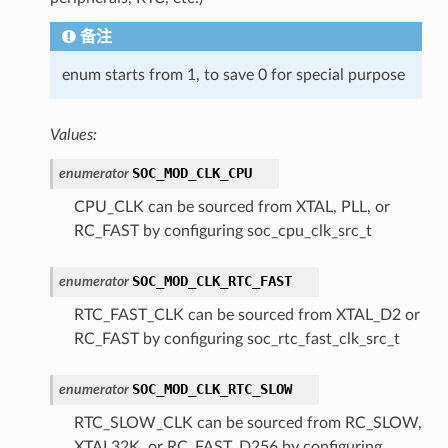
备注
enum starts from 1, to save 0 for special purpose
Values:
SOC_MOD_CLK_CPU
enumerator
CPU_CLK can be sourced from XTAL, PLL, or
RC_FAST by configuring soc_cpu_clk_src_t
SOC_MOD_CLK_RTC_FAST
enumerator
RTC_FAST_CLK can be sourced from XTAL_D2 or
RC_FAST by configuring soc_rtc_fast_clk_src_t
SOC_MOD_CLK_RTC_SLOW
enumerator
RTC_SLOW_CLK can be sourced from RC_SLOW,
XTAL32K, or RC_FAST_D256 by configuring