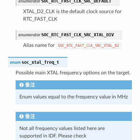
SOC_RTC_FAST_CLK_SRC_DEFAULT
enumerator
XTAL_D2_CLK is the default clock source for
RTC_FAST_CLK
SOC_RTC_FAST_CLK_SRC_XTAL_DIV
enumerator
Alias name for
SOC_RTC_FAST_CLK_SRC_XTAL_D2
soc_xtal_freq_t
enum
Possible main XTAL frequency options on the target.
备注
Enum values equal to the frequency value in MHz
备注
Not all frequency values listed here are
supported in IDF. Please check