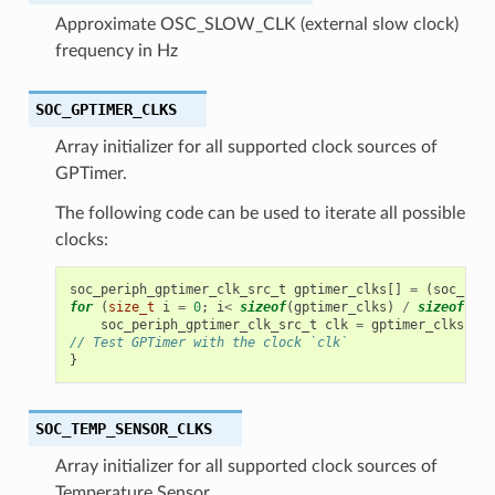
Approximate OSC_SLOW_CLK (external slow clock)
frequency in Hz
SOC_GPTIMER_CLKS
Array initializer for all supported clock sources of
GPTimer.
The following code can be used to iterate all possible
clocks:
soc_periph_gptimer_clk_src_t
gptimer_clks
[]
=
(
soc_peri
for
(
size_t
i
=
0
;
i
<
sizeof
(
gptimer_clks
)
/
sizeof
(
gpt
soc_periph_gptimer_clk_src_t
clk
=
gptimer_clks
[
i
];
// Test GPTimer with the clock `clk`
}
SOC_TEMP_SENSOR_CLKS
Array initializer for all supported clock sources of
Temperature Sensor.