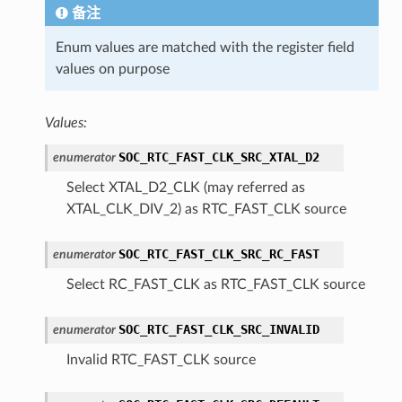
备注
Enum values are matched with the register field
values on purpose
Values:
SOC_RTC_FAST_CLK_SRC_XTAL_D2
enumerator
Select XTAL_D2_CLK (may referred as
XTAL_CLK_DIV_2) as RTC_FAST_CLK source
SOC_RTC_FAST_CLK_SRC_RC_FAST
enumerator
Select RC_FAST_CLK as RTC_FAST_CLK source
SOC_RTC_FAST_CLK_SRC_INVALID
enumerator
Invalid RTC_FAST_CLK source