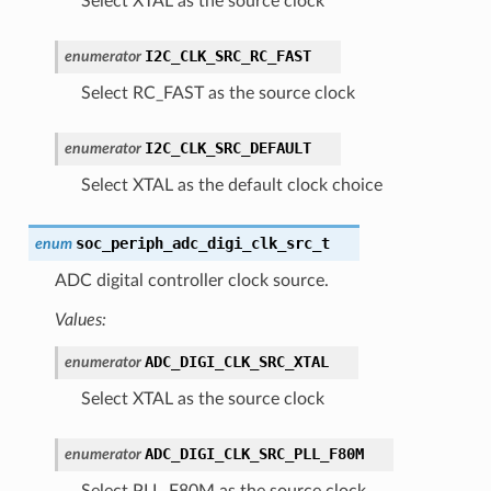
Select XTAL as the source clock
I2C_CLK_SRC_RC_FAST
enumerator
Select RC_FAST as the source clock
I2C_CLK_SRC_DEFAULT
enumerator
Select XTAL as the default clock choice
soc_periph_adc_digi_clk_src_t
enum
ADC digital controller clock source.
Values:
ADC_DIGI_CLK_SRC_XTAL
enumerator
Select XTAL as the source clock
ADC_DIGI_CLK_SRC_PLL_F80M
enumerator
Select PLL_F80M as the source clock