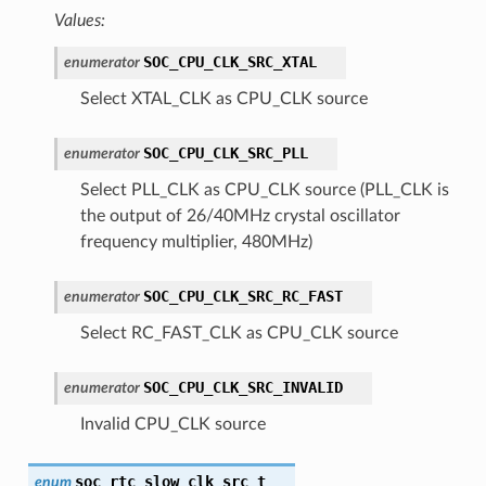
Values:
SOC_CPU_CLK_SRC_XTAL
enumerator
Select XTAL_CLK as CPU_CLK source
SOC_CPU_CLK_SRC_PLL
enumerator
Select PLL_CLK as CPU_CLK source (PLL_CLK is
the output of 26/40MHz crystal oscillator
frequency multiplier, 480MHz)
SOC_CPU_CLK_SRC_RC_FAST
enumerator
Select RC_FAST_CLK as CPU_CLK source
SOC_CPU_CLK_SRC_INVALID
enumerator
Invalid CPU_CLK source
soc_rtc_slow_clk_src_t
enum