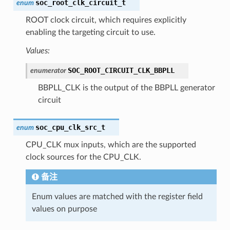
soc_root_clk_circuit_t
enum
ROOT clock circuit, which requires explicitly
enabling the targeting circuit to use.
Values:
SOC_ROOT_CIRCUIT_CLK_BBPLL
enumerator
BBPLL_CLK is the output of the BBPLL generator
circuit
soc_cpu_clk_src_t
enum
CPU_CLK mux inputs, which are the supported
clock sources for the CPU_CLK.
备注
Enum values are matched with the register field
values on purpose