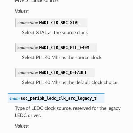
MWDT clock source.
Values:
MWDT_CLK_SRC_XTAL
enumerator
Select XTAL as the source clock
MWDT_CLK_SRC_PLL_F40M
enumerator
Select PLL 40 Mhz as the source clock
MWDT_CLK_SRC_DEFAULT
enumerator
Select PLL 40 Mhz as the default clock choice
soc_periph_ledc_clk_src_legacy_t
enum
Type of LEDC clock source, reserved for the legacy
LEDC driver.
Values: