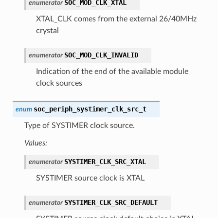
SOC_MOD_CLK_XTAL
enumerator
XTAL_CLK comes from the external 26/40MHz
crystal
SOC_MOD_CLK_INVALID
enumerator
Indication of the end of the available module
clock sources
soc_periph_systimer_clk_src_t
enum
Type of SYSTIMER clock source.
Values:
SYSTIMER_CLK_SRC_XTAL
enumerator
SYSTIMER source clock is XTAL
SYSTIMER_CLK_SRC_DEFAULT
enumerator