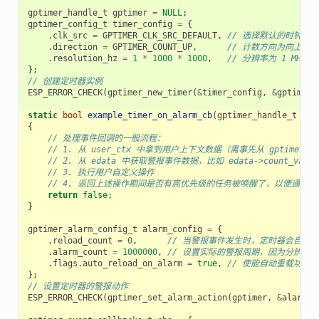
gptimer_handle_t
gptimer
=
NULL
;
gptimer_config_t
timer_config
=
{
.
clk_src
=
GPTIMER_CLK_SRC_DEFAULT
,
// 选择默认的时钟源
.
direction
=
GPTIMER_COUNT_UP
,
// 计数方向为向上计数
.
resolution_hz
=
1
*
1000
*
1000
,
// 分辨率为 1 MHz，
};
// 创建定时器实例
ESP_ERROR_CHECK
(
gptimer_new_timer
(
&
timer_config
,
&
gptimer
)
static
bool
example_timer_on_alarm_cb
(
gptimer_handle_t
tim
{
// 处理事件回调的一般流程：
// 1. 从 user_ctx 中拿到用户上下文数据（需事先从 gptimer_regi
// 2. 从 edata 中获取警报事件数据，比如 edata->count_value
// 3. 执行用户自定义操作
// 4. 返回上述操作期间是否有高优先级的任务被唤醒了，以便通知
return
false
;
}
gptimer_alarm_config_t
alarm_config
=
{
.
reload_count
=
0
,
// 当警报事件发生时，定时器会自动重
.
alarm_count
=
1000000
,
// 设置实际的警报周期，因为分辨率是 1u
.
flags
.
auto_reload_on_alarm
=
true
,
// 使能自动重载功能
};
// 设置定时器的警报动作
ESP_ERROR_CHECK
(
gptimer_set_alarm_action
(
gptimer
,
&
alarm_c