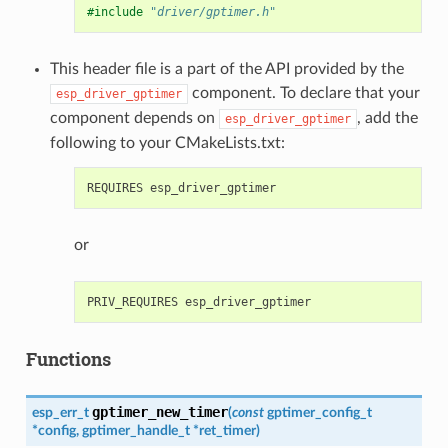
#include
"driver/gptimer.h"
This header file is a part of the API provided by the
component. To declare that your
esp_driver_gptimer
component depends on
, add the
esp_driver_gptimer
following to your CMakeLists.txt:
or
Functions
gptimer_new_timer
esp_err_t
(
const
gptimer_config_t
*
config
,
gptimer_handle_t
*
ret_timer
)