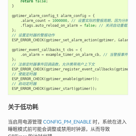
return
false
;
}
gptimer_alarm_config_t
alarm_config
=
{
.
alarm_count
=
1000000
,
// 设置实际的警报周期，因为分辨率是 1u
.
flags
.
auto_reload_on_alarm
=
false
;
// 关闭自动重载功能
};
// 设置定时器的警报动作
ESP_ERROR_CHECK
(
gptimer_set_alarm_action
(
gptimer
,
&
alarm_c
gptimer_event_callbacks_t
cbs
=
{
.
on_alarm
=
example_timer_on_alarm_cb
,
// 当警报事件发
};
// 注册定时器事件回调函数，允许携带用户上下文
ESP_ERROR_CHECK
(
gptimer_register_event_callbacks
(
gptimer
,
// 使能定时器
ESP_ERROR_CHECK
(
gptimer_enable
(
gptimer
));
// 启动定时器
ESP_ERROR_CHECK
(
gptimer_start
(
gptimer
));
关于低功耗
当启用电源管理
CONFIG_PM_ENABLE
时，系统在进入
睡眠模式前可能会调整或禁用时钟源，从而导致