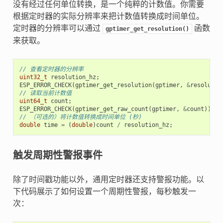
没有经过任何单位转换，是一个纯粹的计数值。你需要
根据定时器的实际分辨率来把计数值转换成时间单位。
定时器的分辨率可以通过
函数
gptimer_get_resolution()
来获取。
// 查看定时器的分辨率
uint32_t
resolution_hz
;
ESP_ERROR_CHECK
(
gptimer_get_resolution
(
gptimer
,
&
resolutio
// 读取当前计数值
uint64_t
count
;
ESP_ERROR_CHECK
(
gptimer_get_raw_count
(
gptimer
,
&
count
));
// （可选的）将计数值转换成时间单位 (秒)
double
time
=
(
double
)
count
/
resolution_hz
;
触发周期性警报事件
除了时间戳功能以外，通用定时器还支持警报功能。以
下代码展示了如何设置一个周期性警报，每秒触发一
次：