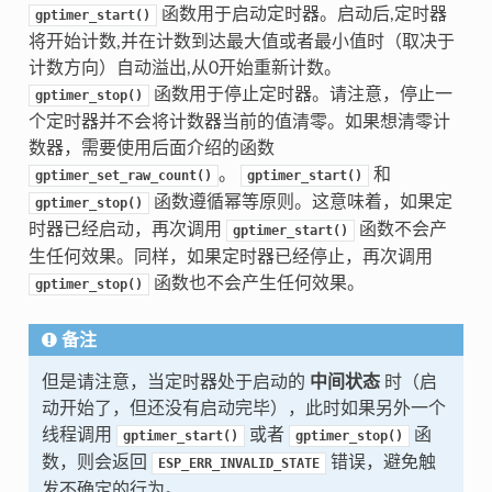
函数用于启动定时器。启动后,定时器
gptimer_start()
将开始计数,并在计数到达最大值或者最小值时（取决于
计数方向）自动溢出,从0开始重新计数。
函数用于停止定时器。请注意，停止一
gptimer_stop()
个定时器并不会将计数器当前的值清零。如果想清零计
数器，需要使用后面介绍的函数
。
和
gptimer_set_raw_count()
gptimer_start()
函数遵循幂等原则。这意味着，如果定
gptimer_stop()
时器已经启动，再次调用
函数不会产
gptimer_start()
生任何效果。同样，如果定时器已经停止，再次调用
函数也不会产生任何效果。
gptimer_stop()
备注
但是请注意，当定时器处于启动的
中间状态
时（启
动开始了，但还没有启动完毕），此时如果另外一个
线程调用
或者
函
gptimer_start()
gptimer_stop()
数，则会返回
错误，避免触
ESP_ERR_INVALID_STATE
发不确定的行为。