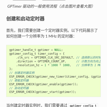
GPTimer 驱动的一般使用流程（点击图片查看大图）
创建和启动定时器
首先，我们需要创建一个定时器实例。以下代码展示了
如何创建一个分辨率为 1 MHz 的定时器：
gptimer_handle_t
gptimer
=
NULL
;
gptimer_config_t
timer_config
=
{
.
clk_src
=
GPTIMER_CLK_SRC_DEFAULT
,
// 选择默认的时钟源
.
direction
=
GPTIMER_COUNT_UP
,
// 计数方向为向上计数
.
resolution_hz
=
1
*
1000
*
1000
,
// 分辨率为 1 MHz，
};
// 创建定时器实例
ESP_ERROR_CHECK
(
gptimer_new_timer
(
&
timer_config
,
&
gptimer
)
// 使能定时器
ESP_ERROR_CHECK
(
gptimer_enable
(
gptimer
));
// 启动定时器
ESP_ERROR_CHECK
(
gptimer_start
(
gptimer
));
当创建定时器实例时，我们需要通过
gptimer_config_t