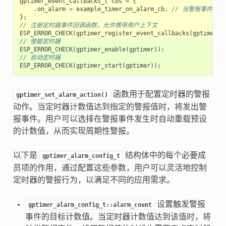
gptimer_event_callbacks_t
cbs
=
{
.
on_alarm
=
example_timer_on_alarm_cb
,
// 当警报事件发
};
// 注册定时器事件回调函数，允许携带用户上下文
ESP_ERROR_CHECK
(
gptimer_register_event_callbacks
(
gptimer
,
// 使能定时器
ESP_ERROR_CHECK
(
gptimer_enable
(
gptimer
));
// 启动定时器
ESP_ERROR_CHECK
(
gptimer_start
(
gptimer
));
函数用于配置定时器的警报
gptimer_set_alarm_action()
动作。当定时器计数值达到指定的警报值时，将发出警
报事件。用户可以选择在警报事件发生时自动重载预设
的计数值，从而实现周期性警报。
以下是
结构体中的每个必要成
gptimer_alarm_config_t
员项的作用，通过配置这些参数，用户可以灵活地控制
定时器的警报行为，以满足不同的应用需求。
设置触发警报
gptimer_alarm_config_t::alarm_count
事件的目标计数值。当定时器计数值达到该值时，将