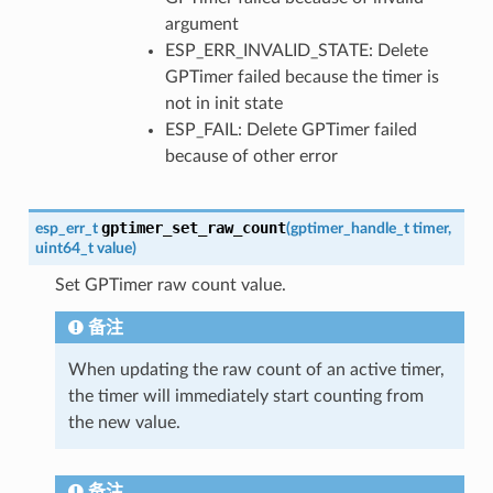
argument
ESP_ERR_INVALID_STATE: Delete
GPTimer failed because the timer is
not in init state
ESP_FAIL: Delete GPTimer failed
because of other error
gptimer_set_raw_count
esp_err_t
(
gptimer_handle_t
timer
,
uint64_t
value
)
Set GPTimer raw count value.
备注
When updating the raw count of an active timer,
the timer will immediately start counting from
the new value.
备注