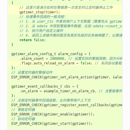
{
// 这里只是演示如何在警报第一次发生时让定时器停止工作
gptimer_stop
(
timer
);
// 处理事件回调的一般流程：
// 1. 从 user_ctx 中拿到用户上下文数据（需事先从 gptimer_regi
// 2. 从 edata 中获取警报事件数据，比如 edata->count_value
// 3. 执行用户自定义操作
// 4. 返回上述操作期间是否有高优先级的任务被唤醒了，以便通知
return
false
;
}
gptimer_alarm_config_t
alarm_config
=
{
.
alarm_count
=
1000000
,
// 设置实际的警报周期，因为分辨率是 1u
.
flags
.
auto_reload_on_alarm
=
false
;
// 关闭自动重载功能
};
// 设置定时器的警报动作
ESP_ERROR_CHECK
(
gptimer_set_alarm_action
(
gptimer
,
&
alarm_c
gptimer_event_callbacks_t
cbs
=
{
.
on_alarm
=
example_timer_on_alarm_cb
,
// 当警报事件发
};
// 注册定时器事件回调函数，允许携带用户上下文
ESP_ERROR_CHECK
(
gptimer_register_event_callbacks
(
gptimer
,
// 使能定时器
ESP_ERROR_CHECK
(
gptimer_enable
(
gptimer
));
// 启动定时器
ESP_ERROR_CHECK
(
gptimer_start
(
gptimer
));