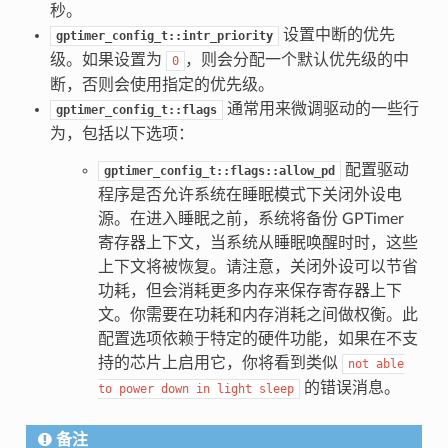
秒。
设置中断的优先
gptimer_config_t::intr_priority
级。如果设置为
，则会分配一个默认优先级的中
0
断，否则会使用指定的优先级。
通常用来微调驱动的一些行
gptimer_config_t::flags
为，包括以下选项：
配置驱动
gptimer_config_t::flags::allow_pd
程序是否允许系统在睡眠模式下关闭外设电
源。在进入睡眠之前，系统将备份 GPTimer
寄存器上下文，当系统从睡眠唤醒时时，这些
上下文将被恢复。请注意，关闭外设可以节省
功耗，但会消耗更多内存来保存寄存器上下
文。你需要在功耗和内存消耗之间做权衡。此
配置选项依赖于特定的硬件功能，如果在不支
持的芯片上启用它，你将看到类似
not
able
的错误消息。
to
power
down
in
light
sleep
备注