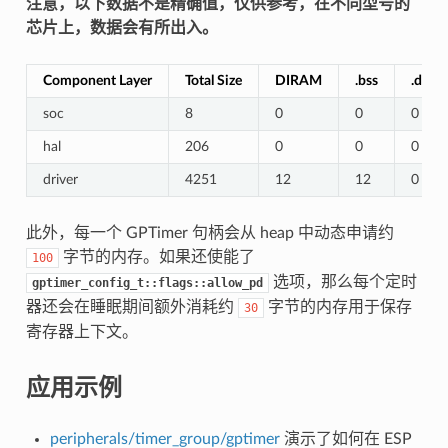
注意，以下数据不是精确值，仅供参考，在不同型号的
芯片上，数据会有所出入。
Component Layer
Total Size
DIRAM
.bss
.data
soc
8
0
0
0
hal
206
0
0
0
driver
4251
12
12
0
此外，每一个 GPTimer 句柄会从 heap 中动态申请约
字节的内存。如果还使能了
100
选项，那么每个定时
gptimer_config_t::flags::allow_pd
器还会在睡眠期间额外消耗约
字节的内存用于保存
30
寄存器上下文。
应用示例
peripherals/timer_group/gptimer
演示了如何在 ESP