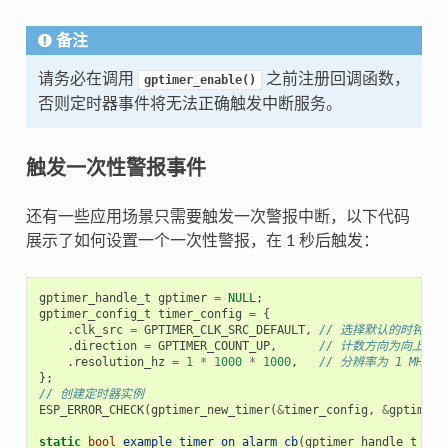
备注
请务必在调用
之前注册回调函数，
gptimer_enable()
否则定时器事件将无法正确触发中断服务。
触发一次性警报事件
还有一些应用场景只需要触发一次警报中断，以下代码
展示了如何设置一个一次性警报，在 1 秒后触发：
gptimer_handle_t
gptimer
=
NULL
;
gptimer_config_t
timer_config
=
{
.
clk_src
=
GPTIMER_CLK_SRC_DEFAULT
,
// 选择默认的时钟源
.
direction
=
GPTIMER_COUNT_UP
,
// 计数方向为向上计数
.
resolution_hz
=
1
*
1000
*
1000
,
// 分辨率为 1 MHz，
};
// 创建定时器实例
ESP_ERROR_CHECK
(
gptimer_new_timer
(
&
timer_config
,
&
gptimer
)
static
bool
example_timer_on_alarm_cb
(
gptimer_handle_t
tim