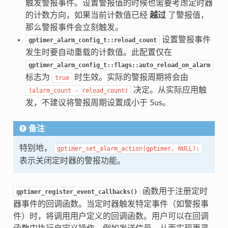
触发警报事件。设置警报值的时候也需要考虑定时器
的计数方向，如果当前计数值已经
越过
了警报值，
那么警报事件会立刻触发。
设置警报事件
gptimer_alarm_config_t::reload_count
发生时要自动重载的计数值。此配置仅在
gptimer_alarm_config_t::flags::auto_reload_on_alarm
标志为
时生效。实际的警报周期将会由
true
决定。从实际应用触
|alarm_count
-
reload_count|
发，不建议将警报周期设置成小于 5us。
备注
特别地，
gptimer_set_alarm_action(gptimer,
NULL);
表示关闭定时器的警报功能。
函数用于注册定时
gptimer_register_event_callbacks()
器事件的回调函数。当定时器触发特定事件（如警报事
件）时，将调用用户定义的回调函数。用户可以在回调