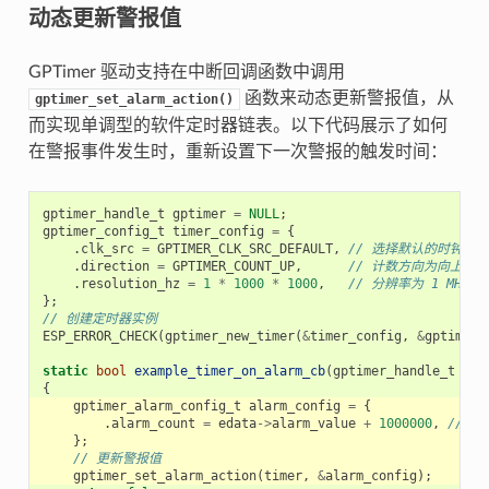
动态更新警报值
GPTimer 驱动支持在中断回调函数中调用
函数来动态更新警报值，从
gptimer_set_alarm_action()
而实现单调型的软件定时器链表。以下代码展示了如何
在警报事件发生时，重新设置下一次警报的触发时间：
gptimer_handle_t
gptimer
=
NULL
;
gptimer_config_t
timer_config
=
{
.
clk_src
=
GPTIMER_CLK_SRC_DEFAULT
,
// 选择默认的时钟源
.
direction
=
GPTIMER_COUNT_UP
,
// 计数方向为向上计数
.
resolution_hz
=
1
*
1000
*
1000
,
// 分辨率为 1 MHz，
};
// 创建定时器实例
ESP_ERROR_CHECK
(
gptimer_new_timer
(
&
timer_config
,
&
gptimer
)
static
bool
example_timer_on_alarm_cb
(
gptimer_handle_t
tim
{
gptimer_alarm_config_t
alarm_config
=
{
.
alarm_count
=
edata
->
alarm_value
+
1000000
,
// 
};
// 更新警报值
gptimer_set_alarm_action
(
timer
,
&
alarm_config
);