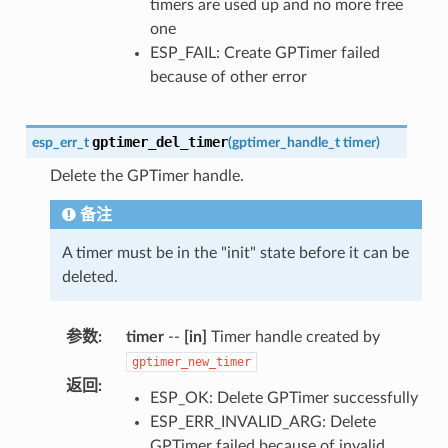
timers are used up and no more free
one
ESP_FAIL: Create GPTimer failed
because of other error
gptimer_del_timer
esp_err_t
(
gptimer_handle_t
timer
)
Delete the GPTimer handle.
备注
A timer must be in the "init" state before it can be
deleted.
参数
:
timer
--
[in]
Timer handle created by
gptimer_new_timer
返回
:
ESP_OK: Delete GPTimer successfully
ESP_ERR_INVALID_ARG: Delete
GPTimer failed because of invalid