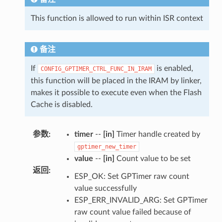
This function is allowed to run within ISR context
备注
If
is enabled,
CONFIG_GPTIMER_CTRL_FUNC_IN_IRAM
this function will be placed in the IRAM by linker,
makes it possible to execute even when the Flash
Cache is disabled.
参数
:
timer
--
[in]
Timer handle created by
gptimer_new_timer
value
--
[in]
Count value to be set
返回
:
ESP_OK: Set GPTimer raw count
value successfully
ESP_ERR_INVALID_ARG: Set GPTimer
raw count value failed because of