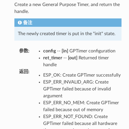
Create a new General Purpose Timer, and return the
handle.
备注
The newly created timer is put in the "init" state.
参数
:
config
--
[in]
GPTimer configuration
ret_timer
--
[out]
Returned timer
handle
返回
:
ESP_OK: Create GPTimer successfully
ESP_ERR_INVALID_ARG: Create
GPTimer failed because of invalid
argument
ESP_ERR_NO_MEM: Create GPTimer
failed because out of memory
ESP_ERR_NOT_FOUND: Create
GPTimer failed because all hardware