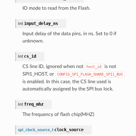
IO mode to read from the Flash.
input_delay_ns
int
Input delay of the data pins, in ns. Set to 0 if
unknown.
cs_id
int
CS line ID, ignored when not
is not
host_id
SPI1_HOST, or
CONFIG_SPI_FLASH_SHARE_SPI1_BUS
is enabled. In this case, the CS line used is
automatically assigned by the SPI bus lock.
freq_mhz
int
The frequency of flash chip(MHZ)
clock_source
spi_clock_source_t