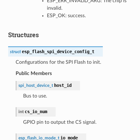
ESP_ERR_INVALID_ARG: The chip is
invalid.
ESP_OK: success.
Structures
esp_flash_spi_device_config_t
struct
Configurations for the SPI Flash to init.
Public Members
host_id
spi_host_device_t
Bus to use.
cs_io_num
int
GPIO pin to output the CS signal.
io_mode
esp_flash_io_mode_t