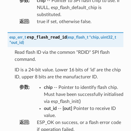
参数
:
chip
-- Pointer to SPI flash chip to use. If
NULL, esp_flash_default_chip is
substituted.
返回
:
true if set, otherwise false.
esp_flash_read_id
esp_err_t
(
esp_flash_t
*
chip
,
uint32_t
*
out_id
)
Read flash ID via the common "RDID" SPI flash
command.
ID is a 24-bit value. Lower 16 bits of 'id' are the chip
ID, upper 8 bits are the manufacturer ID.
参数
:
chip
-- Pointer to identify flash chip.
Must have been successfully initialised
via esp_flash_init()
out_id
--
[out]
Pointer to receive ID
value.
返回
:
ESP_OK on success, or a flash error code
if operation failed.