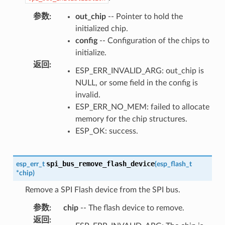
参数
:
out_chip
-- Pointer to hold the
initialized chip.
config
-- Configuration of the chips to
initialize.
返回
:
ESP_ERR_INVALID_ARG: out_chip is
NULL, or some field in the config is
invalid.
ESP_ERR_NO_MEM: failed to allocate
memory for the chip structures.
ESP_OK: success.
spi_bus_remove_flash_device
esp_err_t
(
esp_flash_t
*
chip
)
Remove a SPI Flash device from the SPI bus.
参数
:
chip
-- The flash device to remove.
返回
: