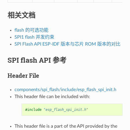
相关文档
flash 的可选功能
SPI1 flash 并发约束
SPI Flash API ESP-IDF 版本与芯片 ROM 版本的对比
SPI flash API 参考
Header File
components/spi_flash/include/esp_flash_spi_init.h
This header file can be included with:
#include
"esp_flash_spi_init.h"
This header file is a part of the API provided by the