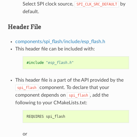
Select SPI clock source,
by
SPI_CLK_SRC_DEFAULT
default.
Header File
components/spi_flash/include/esp_flash.h
This header file can be included with:
#include
"esp_flash.h"
This header file is a part of the API provided by the
component. To declare that your
spi_flash
component depends on
, add the
spi_flash
following to your CMakeLists.txt:
or