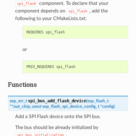
component. To declare that your
spi_flash
component depends on
, add the
spi_flash
following to your CMakeLists.txt:
or
Functions
spi_bus_add_flash_device
esp_err_t
(
esp_flash_t
*
*
out_chip
,
const
esp_flash_spi_device_config_t
*
config
)
Add a SPI Flash device onto the SPI bus.
The bus should be already initialized by
.
spi_bus_initialization