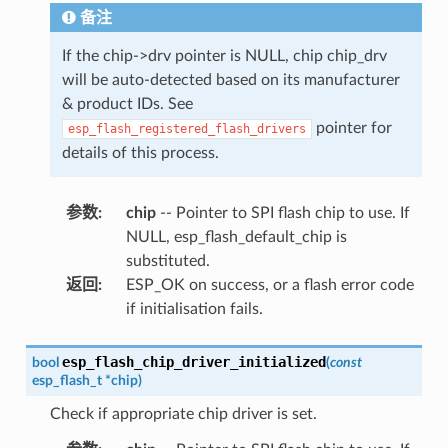
备注
If the chip->drv pointer is NULL, chip chip_drv
will be auto-detected based on its manufacturer
& product IDs. See
pointer for
esp_flash_registered_flash_drivers
details of this process.
参数
:
chip
-- Pointer to SPI flash chip to use. If
NULL, esp_flash_default_chip is
substituted.
返回
:
ESP_OK on success, or a flash error code
if initialisation fails.
esp_flash_chip_driver_initialized
bool
(
const
esp_flash_t
*
chip
)
Check if appropriate chip driver is set.