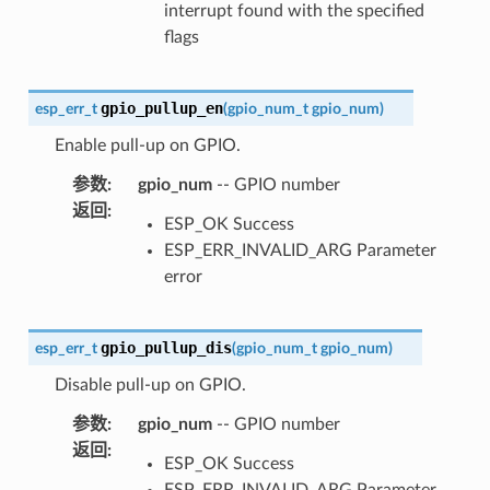
interrupt found with the specified
flags
gpio_pullup_en
esp_err_t
(
gpio_num_t
gpio_num
)
Enable pull-up on GPIO.
参数
:
gpio_num
-- GPIO number
返回
:
ESP_OK Success
ESP_ERR_INVALID_ARG Parameter
error
gpio_pullup_dis
esp_err_t
(
gpio_num_t
gpio_num
)
Disable pull-up on GPIO.
参数
:
gpio_num
-- GPIO number
返回
:
ESP_OK Success
ESP_ERR_INVALID_ARG Parameter