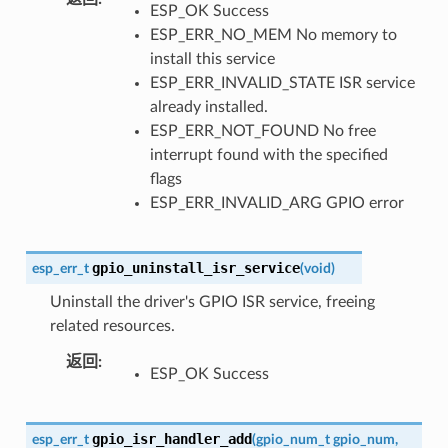
ESP_OK Success
ESP_ERR_NO_MEM No memory to
install this service
ESP_ERR_INVALID_STATE ISR service
already installed.
ESP_ERR_NOT_FOUND No free
interrupt found with the specified
flags
ESP_ERR_INVALID_ARG GPIO error
gpio_uninstall_isr_service
esp_err_t
(
void
)
Uninstall the driver's GPIO ISR service, freeing
related resources.
返回
:
ESP_OK Success
gpio_isr_handler_add
esp_err_t
(
gpio_num_t
gpio_num
,