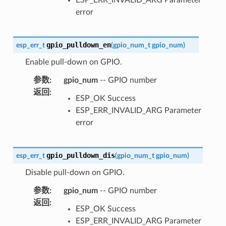
error
gpio_pulldown_en
esp_err_t
(
gpio_num_t
gpio_num
)
Enable pull-down on GPIO.
参数
:
gpio_num
-- GPIO number
返回
:
ESP_OK Success
ESP_ERR_INVALID_ARG Parameter
error
gpio_pulldown_dis
esp_err_t
(
gpio_num_t
gpio_num
)
Disable pull-down on GPIO.
参数
:
gpio_num
-- GPIO number
返回
:
ESP_OK Success
ESP_ERR_INVALID_ARG Parameter