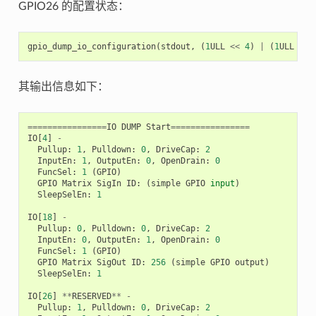
GPIO26 的配置状态：
gpio_dump_io_configuration
(
stdout
,
(
1
ULL
<<
4
)
|
(
1
ULL
<<
其输出信息如下：
================
IO
DUMP
Start
================
IO
[
4
]
-
Pullup
:
1
,
Pulldown
:
0
,
DriveCap
:
2
InputEn
:
1
,
OutputEn
:
0
,
OpenDrain
:
0
FuncSel
:
1
(
GPIO
)
GPIO
Matrix
SigIn
ID
:
(
simple
GPIO
input
)
SleepSelEn
:
1
IO
[
18
]
-
Pullup
:
0
,
Pulldown
:
0
,
DriveCap
:
2
InputEn
:
0
,
OutputEn
:
1
,
OpenDrain
:
0
FuncSel
:
1
(
GPIO
)
GPIO
Matrix
SigOut
ID
:
256
(
simple
GPIO
output
)
SleepSelEn
:
1
IO
[
26
]
**
RESERVED
**
-
Pullup
:
1
,
Pulldown
:
0
,
DriveCap
:
2