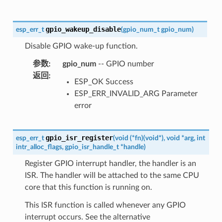
gpio_wakeup_disable
esp_err_t
(
gpio_num_t
gpio_num
)
Disable GPIO wake-up function.
参数
:
gpio_num
-- GPIO number
返回
:
ESP_OK Success
ESP_ERR_INVALID_ARG Parameter
error
gpio_isr_register
esp_err_t
(
void
(
*
fn
)
(
void
*
)
,
void
*
arg
,
int
intr_alloc_flags
,
gpio_isr_handle_t
*
handle
)
Register GPIO interrupt handler, the handler is an
ISR. The handler will be attached to the same CPU
core that this function is running on.
This ISR function is called whenever any GPIO
interrupt occurs. See the alternative