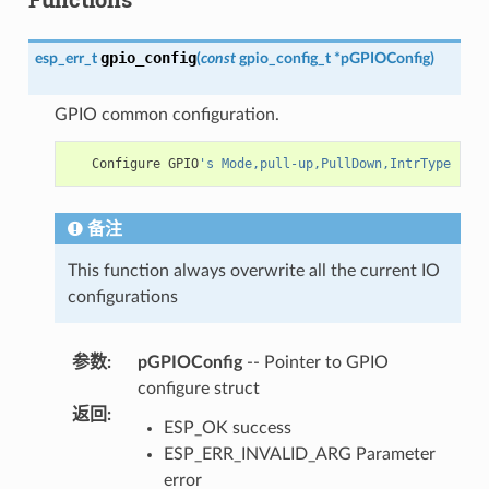
gpio_config
esp_err_t
(
const
gpio_config_t
*
pGPIOConfig
)
GPIO common configuration.
Configure
GPIO
's Mode,pull-up,PullDown,IntrType
备注
This function always overwrite all the current IO
configurations
参数
:
pGPIOConfig
-- Pointer to GPIO
configure struct
返回
:
ESP_OK success
ESP_ERR_INVALID_ARG Parameter
error