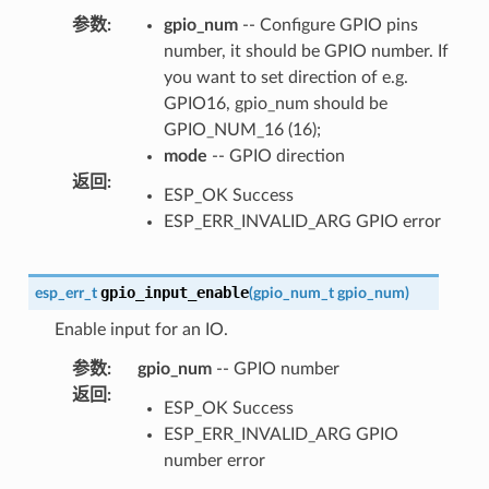
参数
:
gpio_num
-- Configure GPIO pins
number, it should be GPIO number. If
you want to set direction of e.g.
GPIO16, gpio_num should be
GPIO_NUM_16 (16);
mode
-- GPIO direction
返回
:
ESP_OK Success
ESP_ERR_INVALID_ARG GPIO error
gpio_input_enable
esp_err_t
(
gpio_num_t
gpio_num
)
Enable input for an IO.
参数
:
gpio_num
-- GPIO number
返回
:
ESP_OK Success
ESP_ERR_INVALID_ARG GPIO
number error