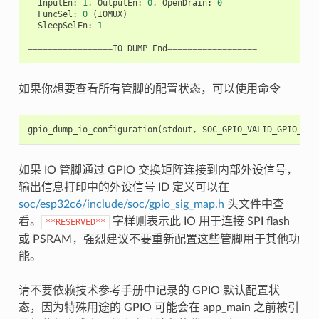
InputEn
:
1
,
OutputEn
:
0
,
OpenDrain
:
0
FuncSel
:
0
(
IOMUX
)
SleepSelEn
:
1
=================
IO
DUMP
End
==================
如果你想要查看所有管脚的配置状态，可以使用命令
gpio_dump_io_configuration
(
stdout
,
SOC_GPIO_VALID_GPIO_MAS
如果 IO 管脚通过 GPIO 交换矩阵连接到内部外设信号，
输出信息打印中的外设信号 ID 定义可以在
soc/esp32c6/include/soc/gpio_sig_map.h
头文件中查
看。
字样则表示此 IO 用于连接 SPI flash
**RESERVED**
或 PSRAM，强烈建议不要重新配置这些管脚用于其他功
能。
请不要依赖技术参考手册中记录的 GPIO 默认配置状
态，因为特殊用途的 GPIO 可能会在 app_main 之前被引