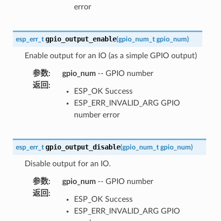
error
gpio_output_enable
esp_err_t
(
gpio_num_t
gpio_num
)
Enable output for an IO (as a simple GPIO output)
参数
:
gpio_num
-- GPIO number
返回
:
ESP_OK Success
ESP_ERR_INVALID_ARG GPIO
number error
gpio_output_disable
esp_err_t
(
gpio_num_t
gpio_num
)
Disable output for an IO.
参数
:
gpio_num
-- GPIO number
返回
:
ESP_OK Success
ESP_ERR_INVALID_ARG GPIO