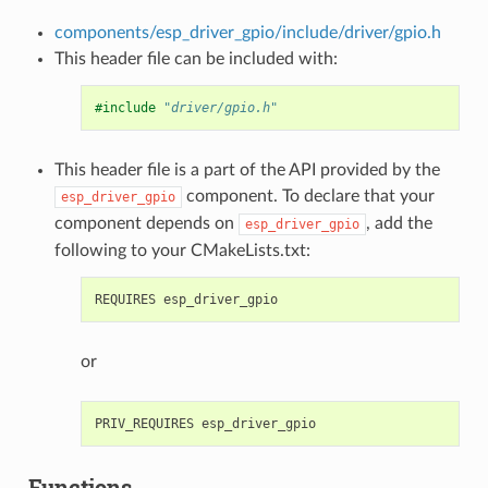
components/esp_driver_gpio/include/driver/gpio.h
This header file can be included with:
#include
"driver/gpio.h"
This header file is a part of the API provided by the
component. To declare that your
esp_driver_gpio
component depends on
, add the
esp_driver_gpio
following to your CMakeLists.txt:
or
Functions