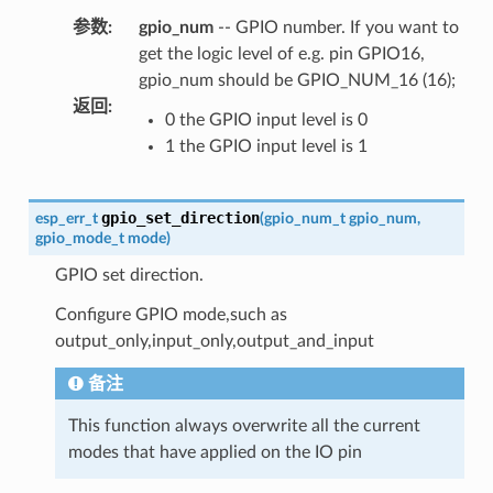
参数
:
gpio_num
-- GPIO number. If you want to
get the logic level of e.g. pin GPIO16,
gpio_num should be GPIO_NUM_16 (16);
返回
:
0 the GPIO input level is 0
1 the GPIO input level is 1
gpio_set_direction
esp_err_t
(
gpio_num_t
gpio_num
,
gpio_mode_t
mode
)
GPIO set direction.
Configure GPIO mode,such as
output_only,input_only,output_and_input
备注
This function always overwrite all the current
modes that have applied on the IO pin