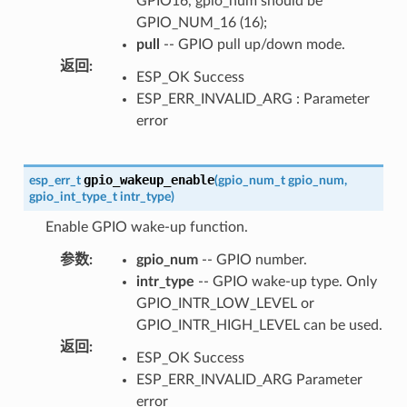
GPIO16, gpio_num should be
GPIO_NUM_16 (16);
pull
-- GPIO pull up/down mode.
返回
:
ESP_OK Success
ESP_ERR_INVALID_ARG : Parameter
error
gpio_wakeup_enable
esp_err_t
(
gpio_num_t
gpio_num
,
gpio_int_type_t
intr_type
)
Enable GPIO wake-up function.
参数
:
gpio_num
-- GPIO number.
intr_type
-- GPIO wake-up type. Only
GPIO_INTR_LOW_LEVEL or
GPIO_INTR_HIGH_LEVEL can be used.
返回
:
ESP_OK Success
ESP_ERR_INVALID_ARG Parameter
error