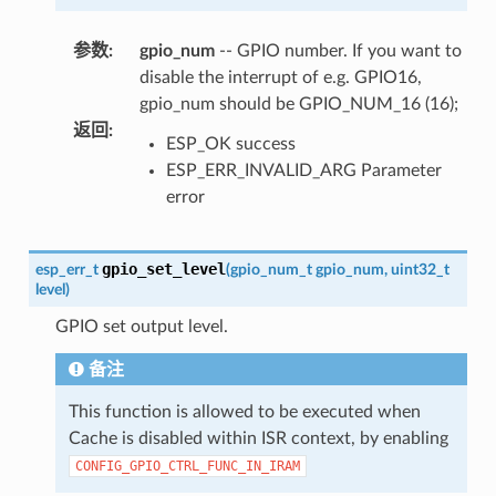
参数
:
gpio_num
-- GPIO number. If you want to
disable the interrupt of e.g. GPIO16,
gpio_num should be GPIO_NUM_16 (16);
返回
:
ESP_OK success
ESP_ERR_INVALID_ARG Parameter
error
gpio_set_level
esp_err_t
(
gpio_num_t
gpio_num
,
uint32_t
level
)
GPIO set output level.
备注
This function is allowed to be executed when
Cache is disabled within ISR context, by enabling
CONFIG_GPIO_CTRL_FUNC_IN_IRAM