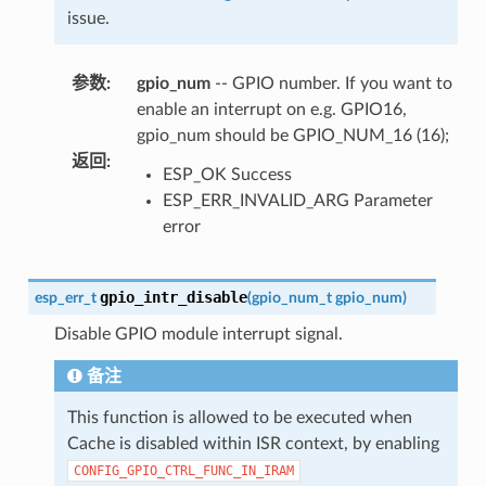
issue.
参数
:
gpio_num
-- GPIO number. If you want to
enable an interrupt on e.g. GPIO16,
gpio_num should be GPIO_NUM_16 (16);
返回
:
ESP_OK Success
ESP_ERR_INVALID_ARG Parameter
error
gpio_intr_disable
esp_err_t
(
gpio_num_t
gpio_num
)
Disable GPIO module interrupt signal.
备注
This function is allowed to be executed when
Cache is disabled within ISR context, by enabling
CONFIG_GPIO_CTRL_FUNC_IN_IRAM