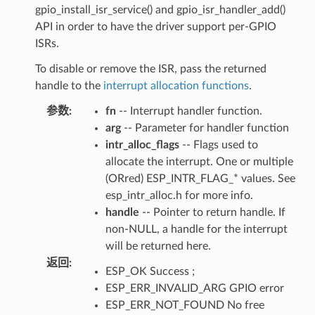
gpio_install_isr_service() and gpio_isr_handler_add()
API in order to have the driver support per-GPIO
ISRs.
To disable or remove the ISR, pass the returned
handle to the
interrupt allocation functions
.
参数
:
fn
-- Interrupt handler function.
arg
-- Parameter for handler function
intr_alloc_flags
-- Flags used to
allocate the interrupt. One or multiple
(ORred) ESP_INTR_FLAG_* values. See
esp_intr_alloc.h for more info.
handle
-- Pointer to return handle. If
non-NULL, a handle for the interrupt
will be returned here.
返回
:
ESP_OK Success ;
ESP_ERR_INVALID_ARG GPIO error
ESP_ERR_NOT_FOUND No free