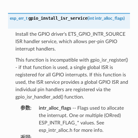
gpio_install_isr_service
esp_err_t
(
int
intr_alloc_flags
)
Install the GPIO driver's ETS_GPIO_INTR_SOURCE
ISR handler service, which allows per-pin GPIO
interrupt handlers.
This function is incompatible with gpio_isr_register()
- if that function is used, a single global ISR is
registered for all GPIO interrupts. If this function is
used, the ISR service provides a global GPIO ISR and
individual pin handlers are registered via the
gpio_isr_handler_add() function.
参数
:
intr_alloc_flags
-- Flags used to allocate
the interrupt. One or multiple (ORred)
ESP_INTR_FLAG_* values. See
esp_intr_alloc.h for more info.
返回
: