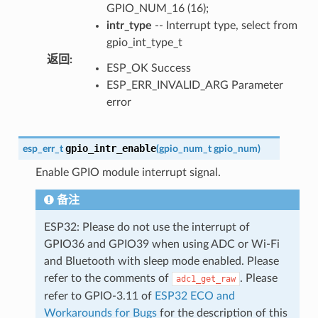
GPIO_NUM_16 (16);
intr_type
-- Interrupt type, select from
gpio_int_type_t
返回
:
ESP_OK Success
ESP_ERR_INVALID_ARG Parameter
error
gpio_intr_enable
esp_err_t
(
gpio_num_t
gpio_num
)
Enable GPIO module interrupt signal.
备注
ESP32: Please do not use the interrupt of
GPIO36 and GPIO39 when using ADC or Wi-Fi
and Bluetooth with sleep mode enabled. Please
refer to the comments of
. Please
adc1_get_raw
refer to GPIO-3.11 of
ESP32 ECO and
Workarounds for Bugs
for the description of this