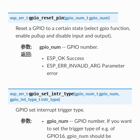
gpio_reset_pin
esp_err_t
(
gpio_num_t
gpio_num
)
Reset a GPIO to a certain state (select gpio function,
enable pullup and disable input and output).
参数
:
gpio_num
-- GPIO number.
返回
:
ESP_OK Success
ESP_ERR_INVALID_ARG Parameter
error
gpio_set_intr_type
esp_err_t
(
gpio_num_t
gpio_num
,
gpio_int_type_t
intr_type
)
GPIO set interrupt trigger type.
参数
:
gpio_num
-- GPIO number. If you want
to set the trigger type of e.g. of
GPIO16, gpio_num should be