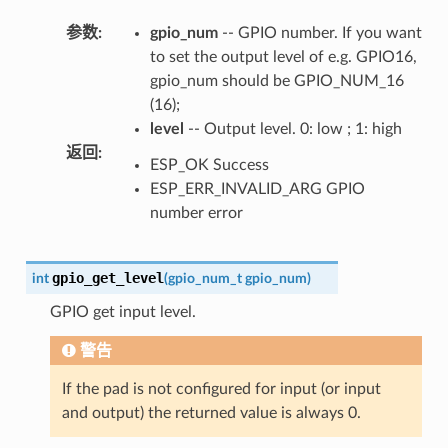
参数
:
gpio_num
-- GPIO number. If you want
to set the output level of e.g. GPIO16,
gpio_num should be GPIO_NUM_16
(16);
level
-- Output level. 0: low ; 1: high
返回
:
ESP_OK Success
ESP_ERR_INVALID_ARG GPIO
number error
gpio_get_level
int
(
gpio_num_t
gpio_num
)
GPIO get input level.
警告
If the pad is not configured for input (or input
and output) the returned value is always 0.