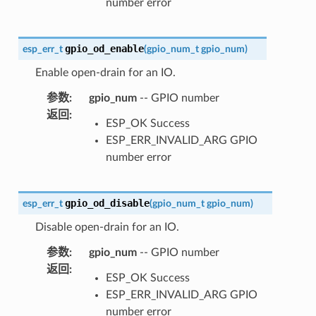
number error
gpio_od_enable
esp_err_t
(
gpio_num_t
gpio_num
)
Enable open-drain for an IO.
参数
:
gpio_num
-- GPIO number
返回
:
ESP_OK Success
ESP_ERR_INVALID_ARG GPIO
number error
gpio_od_disable
esp_err_t
(
gpio_num_t
gpio_num
)
Disable open-drain for an IO.
参数
:
gpio_num
-- GPIO number
返回
:
ESP_OK Success
ESP_ERR_INVALID_ARG GPIO
number error