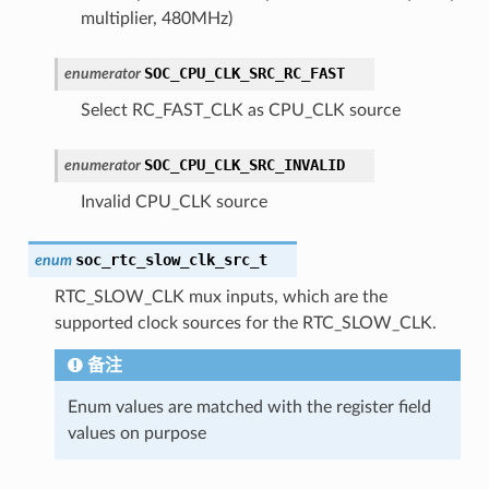
multiplier, 480MHz)
SOC_CPU_CLK_SRC_RC_FAST
enumerator
Select RC_FAST_CLK as CPU_CLK source
SOC_CPU_CLK_SRC_INVALID
enumerator
Invalid CPU_CLK source
soc_rtc_slow_clk_src_t
enum
RTC_SLOW_CLK mux inputs, which are the
supported clock sources for the RTC_SLOW_CLK.
备注
Enum values are matched with the register field
values on purpose