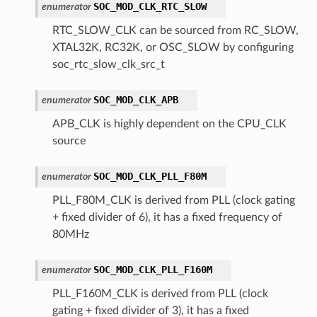
SOC_MOD_CLK_RTC_SLOW
enumerator
RTC_SLOW_CLK can be sourced from RC_SLOW,
XTAL32K, RC32K, or OSC_SLOW by configuring
soc_rtc_slow_clk_src_t
SOC_MOD_CLK_APB
enumerator
APB_CLK is highly dependent on the CPU_CLK
source
SOC_MOD_CLK_PLL_F80M
enumerator
PLL_F80M_CLK is derived from PLL (clock gating
+ fixed divider of 6), it has a fixed frequency of
80MHz
SOC_MOD_CLK_PLL_F160M
enumerator
PLL_F160M_CLK is derived from PLL (clock
gating + fixed divider of 3), it has a fixed