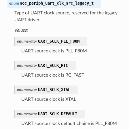
soc_periph_uart_clk_src_legacy_t
enum
Type of UART clock source, reserved for the legacy
UART driver.
Values:
UART_SCLK_PLL_F80M
enumerator
UART source clock is PLL_F80M
UART_SCLK_RTC
enumerator
UART source clock is RC_FAST
UART_SCLK_XTAL
enumerator
UART source clock is XTAL
UART_SCLK_DEFAULT
enumerator
UART source clock default choice is PLL_F80M