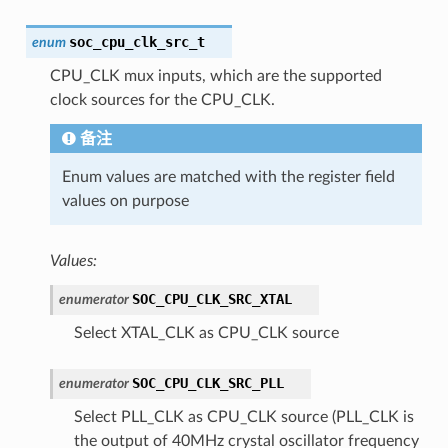
soc_cpu_clk_src_t
enum
CPU_CLK mux inputs, which are the supported
clock sources for the CPU_CLK.
备注
Enum values are matched with the register field
values on purpose
Values:
SOC_CPU_CLK_SRC_XTAL
enumerator
Select XTAL_CLK as CPU_CLK source
SOC_CPU_CLK_SRC_PLL
enumerator
Select PLL_CLK as CPU_CLK source (PLL_CLK is
the output of 40MHz crystal oscillator frequency