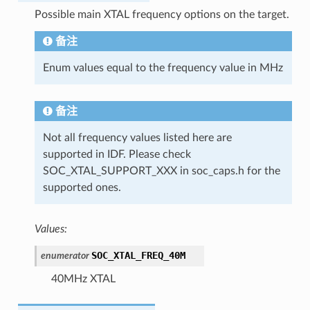
Possible main XTAL frequency options on the target.
备注
Enum values equal to the frequency value in MHz
备注
Not all frequency values listed here are
supported in IDF. Please check
SOC_XTAL_SUPPORT_XXX in soc_caps.h for the
supported ones.
Values:
SOC_XTAL_FREQ_40M
enumerator
40MHz XTAL