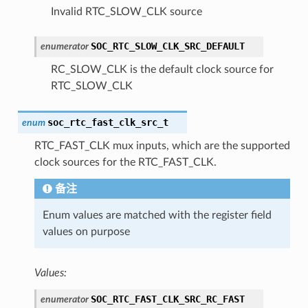
Invalid RTC_SLOW_CLK source
SOC_RTC_SLOW_CLK_SRC_DEFAULT
enumerator
RC_SLOW_CLK is the default clock source for
RTC_SLOW_CLK
soc_rtc_fast_clk_src_t
enum
RTC_FAST_CLK mux inputs, which are the supported
clock sources for the RTC_FAST_CLK.
备注
Enum values are matched with the register field
values on purpose
Values:
SOC_RTC_FAST_CLK_SRC_RC_FAST
enumerator