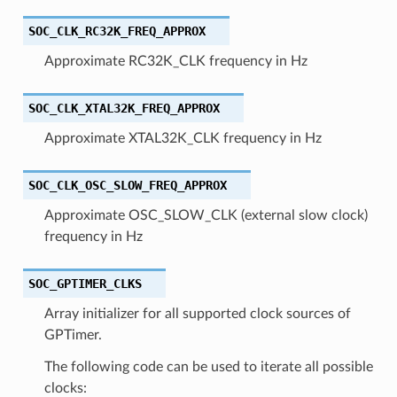
SOC_CLK_RC32K_FREQ_APPROX
Approximate RC32K_CLK frequency in Hz
SOC_CLK_XTAL32K_FREQ_APPROX
Approximate XTAL32K_CLK frequency in Hz
SOC_CLK_OSC_SLOW_FREQ_APPROX
Approximate OSC_SLOW_CLK (external slow clock)
frequency in Hz
SOC_GPTIMER_CLKS
Array initializer for all supported clock sources of
GPTimer.
The following code can be used to iterate all possible
clocks: