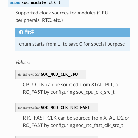
soc_module_clk_t
enum
Supported clock sources for modules (CPU,
peripherals, RTC, etc.)
备注
enum starts from 1, to save 0 for special purpose
Values:
SOC_MOD_CLK_CPU
enumerator
CPU_CLK can be sourced from XTAL, PLL, or
RC_FAST by configuring soc_cpu_clk_src_t
SOC_MOD_CLK_RTC_FAST
enumerator
RTC_FAST_CLK can be sourced from XTAL_D2 or
RC_FAST by configuring soc_rtc_fast_clk_src_t