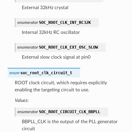
External 32kHz crystal
SOC_ROOT_CLK_INT_RC32K
enumerator
Internal 32kHz RC oscillator
SOC_ROOT_CLK_EXT_OSC_SLOW
enumerator
External slow clock signal at pin0
soc_root_clk_circuit_t
enum
ROOT clock circuit, which requires explicitly
enabling the targeting circuit to use.
Values:
SOC_ROOT_CIRCUIT_CLK_BBPLL
enumerator
BBPLL_CLK is the output of the PLL generator
circuit