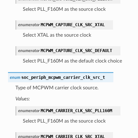
Select PLL_F160M as the source clock
MCPWM_CAPTURE_CLK_SRC_XTAL
enumerator
Select XTAL as the source clock
MCPWM_CAPTURE_CLK_SRC_DEFAULT
enumerator
Select PLL_F160M as the default clock choice
soc_periph_mcpwm_carrier_clk_src_t
enum
Type of MCPWM carrier clock source.
Values:
MCPWM_CARRIER_CLK_SRC_PLL160M
enumerator
Select PLL_F160M as the source clock
MCPWM_CARRIER_CLK_SRC_XTAL
enumerator