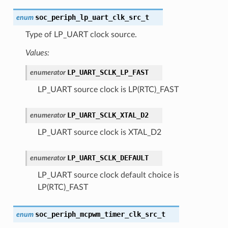
soc_periph_lp_uart_clk_src_t
enum
Type of LP_UART clock source.
Values:
LP_UART_SCLK_LP_FAST
enumerator
LP_UART source clock is LP(RTC)_FAST
LP_UART_SCLK_XTAL_D2
enumerator
LP_UART source clock is XTAL_D2
LP_UART_SCLK_DEFAULT
enumerator
LP_UART source clock default choice is
LP(RTC)_FAST
soc_periph_mcpwm_timer_clk_src_t
enum