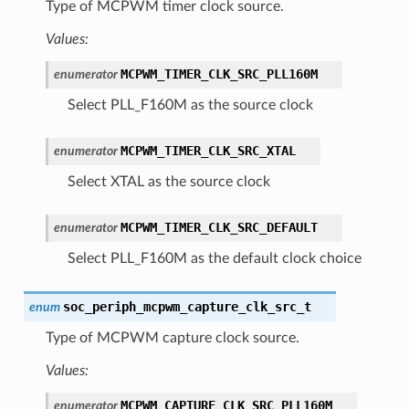
Type of MCPWM timer clock source.
Values:
MCPWM_TIMER_CLK_SRC_PLL160M
enumerator
Select PLL_F160M as the source clock
MCPWM_TIMER_CLK_SRC_XTAL
enumerator
Select XTAL as the source clock
MCPWM_TIMER_CLK_SRC_DEFAULT
enumerator
Select PLL_F160M as the default clock choice
soc_periph_mcpwm_capture_clk_src_t
enum
Type of MCPWM capture clock source.
Values:
MCPWM_CAPTURE_CLK_SRC_PLL160M
enumerator