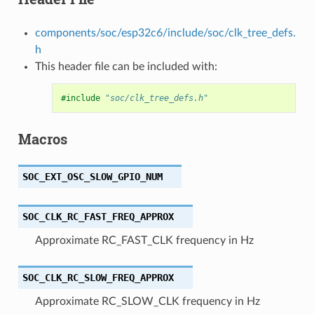
components/soc/esp32c6/include/soc/clk_tree_defs.
h
This header file can be included with:
#include
"soc/clk_tree_defs.h"
Macros
SOC_EXT_OSC_SLOW_GPIO_NUM
SOC_CLK_RC_FAST_FREQ_APPROX
Approximate RC_FAST_CLK frequency in Hz
SOC_CLK_RC_SLOW_FREQ_APPROX
Approximate RC_SLOW_CLK frequency in Hz