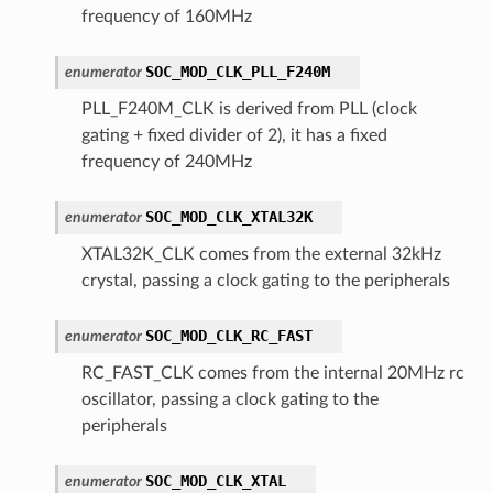
frequency of 160MHz
SOC_MOD_CLK_PLL_F240M
enumerator
PLL_F240M_CLK is derived from PLL (clock
gating + fixed divider of 2), it has a fixed
frequency of 240MHz
SOC_MOD_CLK_XTAL32K
enumerator
XTAL32K_CLK comes from the external 32kHz
crystal, passing a clock gating to the peripherals
SOC_MOD_CLK_RC_FAST
enumerator
RC_FAST_CLK comes from the internal 20MHz rc
oscillator, passing a clock gating to the
peripherals
SOC_MOD_CLK_XTAL
enumerator