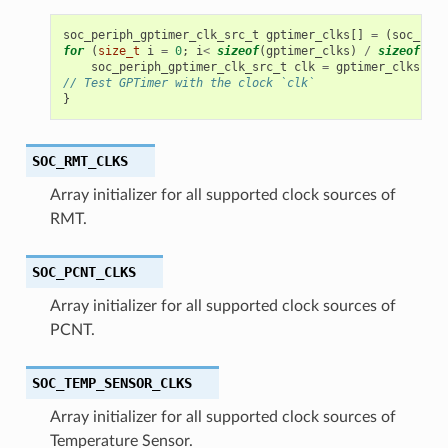
soc_periph_gptimer_clk_src_t
gptimer_clks
[]
=
(
soc_peri
for
(
size_t
i
=
0
;
i
<
sizeof
(
gptimer_clks
)
/
sizeof
(
gpt
soc_periph_gptimer_clk_src_t
clk
=
gptimer_clks
[
i
];
// Test GPTimer with the clock `clk`
}
SOC_RMT_CLKS
Array initializer for all supported clock sources of
RMT.
SOC_PCNT_CLKS
Array initializer for all supported clock sources of
PCNT.
SOC_TEMP_SENSOR_CLKS
Array initializer for all supported clock sources of
Temperature Sensor.