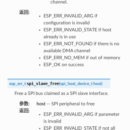
channel.
返回
:
ESP_ERR_INVALID_ARG if
configuration is invalid
ESP_ERR_INVALID_STATE if host
already is in use
ESP_ERR_NOT_FOUND if there is no
available DMA channel
ESP_ERR_NO_MEM if out of memory
ESP_OK on success
spi_slave_free
esp_err_t
(
spi_host_device_t
host
)
Free a SPI bus claimed as a SPI slave interface.
参数
:
host
-- SPI peripheral to free
返回
:
ESP_ERR_INVALID_ARG if parameter
is invalid
ESP_ERR_INVALID_STATE if not all