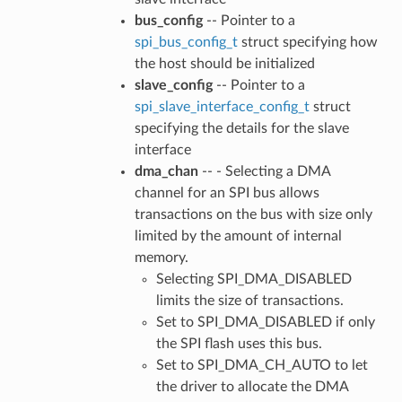
bus_config
-- Pointer to a
spi_bus_config_t
struct specifying how
the host should be initialized
slave_config
-- Pointer to a
spi_slave_interface_config_t
struct
specifying the details for the slave
interface
dma_chan
-- - Selecting a DMA
channel for an SPI bus allows
transactions on the bus with size only
limited by the amount of internal
memory.
Selecting SPI_DMA_DISABLED
limits the size of transactions.
Set to SPI_DMA_DISABLED if only
the SPI flash uses this bus.
Set to SPI_DMA_CH_AUTO to let
the driver to allocate the DMA