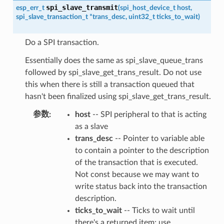
spi_slave_transmit
esp_err_t
(
spi_host_device_t
host
,
spi_slave_transaction_t
*
trans_desc
,
uint32_t
ticks_to_wait
)
Do a SPI transaction.
Essentially does the same as spi_slave_queue_trans
followed by spi_slave_get_trans_result. Do not use
this when there is still a transaction queued that
hasn't been finalized using spi_slave_get_trans_result.
参数
:
host
-- SPI peripheral to that is acting
as a slave
trans_desc
-- Pointer to variable able
to contain a pointer to the description
of the transaction that is executed.
Not const because we may want to
write status back into the transaction
description.
ticks_to_wait
-- Ticks to wait until
there's a returned item; use