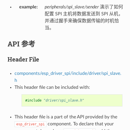
example
:
peripherals/spi_slave/sender
演示了如何
配置 SPI 主机将数据发送到 SPI 从机，
并通过握手来确保数据传输的时机恰
当。
API 参考
Header File
components/esp_driver_spi/include/driver/spi_slave.
h
This header file can be included with:
#include
"driver/spi_slave.h"
This header file is a part of the API provided by the
component. To declare that your
esp_driver_spi