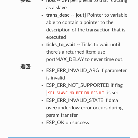
参数
:
host
-- SPI peripheral to that is acting
as a slave
trans_desc
--
[out]
Pointer to variable
able to contain a pointer to the
description of the transaction that is
executed
ticks_to_wait
-- Ticks to wait until
there's a returned item; use
portMAX_DELAY to never time out.
返回
:
ESP_ERR_INVALID_ARG if parameter
is invalid
ESP_ERR_NOT_SUPPORTED if flag
is set
SPI_SLAVE_NO_RETURN_RESULT
ESP_ERR_INVALID_STATE if dma
over/underflow error occurs during
psram transfer
ESP_OK on success