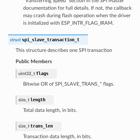
"Transferring Speed" section in the SPI Master
documentation for full details. If not, the callback
may crash during flash operation when the driver
is initialized with ESP_INTR_FLAG_IRAM.
spi_slave_transaction_t
struct
This structure describes one SPI transaction
Public Members
flags
uint32_t
Bitwise OR of SPI_SLAVE_TRANS_* flags.
length
size_t
Total data length, in bits.
trans_len
size_t
Transaction data length, in bits.