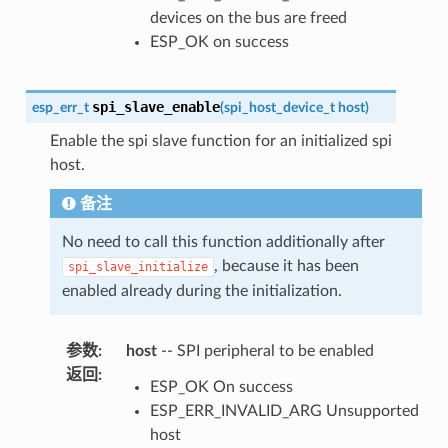
devices on the bus are freed
ESP_OK on success
spi_slave_enable
esp_err_t
(
spi_host_device_t
host
)
Enable the spi slave function for an initialized spi
host.
备注
No need to call this function additionally after
, because it has been
spi_slave_initialize
enabled already during the initialization.
参数
:
host
-- SPI peripheral to be enabled
返回
:
ESP_OK On success
ESP_ERR_INVALID_ARG Unsupported
host