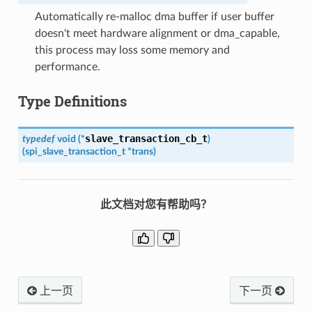
Automatically re-malloc dma buffer if user buffer
doesn't meet hardware alignment or dma_capable,
this process may loss some memory and
performance.
Type Definitions
slave_transaction_cb_t
typedef
void
(
*
)
(
spi_slave_transaction_t
*
trans
)
此文档对您有帮助吗？
上一页
下一页