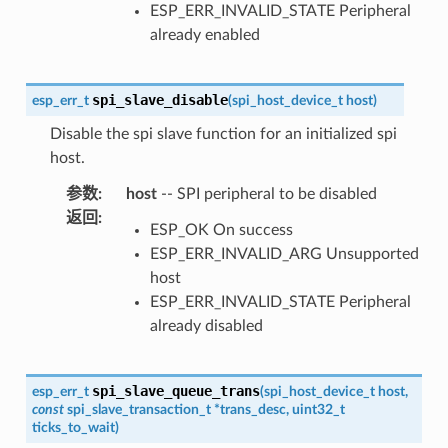
ESP_ERR_INVALID_STATE Peripheral
already enabled
spi_slave_disable
esp_err_t
(
spi_host_device_t
host
)
Disable the spi slave function for an initialized spi
host.
参数
:
host
-- SPI peripheral to be disabled
返回
:
ESP_OK On success
ESP_ERR_INVALID_ARG Unsupported
host
ESP_ERR_INVALID_STATE Peripheral
already disabled
spi_slave_queue_trans
esp_err_t
(
spi_host_device_t
host
,
const
spi_slave_transaction_t
*
trans_desc
,
uint32_t
ticks_to_wait
)