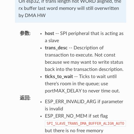
On esp32, if trans length not WORD aligned, the
rx buffer last word memory will still overwritten
by DMA HW
参数
:
host
-- SPI peripheral that is acting as
a slave
trans_desc
-- Description of
transaction to execute. Not const
because we may want to write status
back into the transaction description.
ticks_to_wait
-- Ticks to wait until
there's room in the queue; use
portMAX_DELAY to never time out.
返回
:
ESP_ERR_INVALID_ARG if parameter
is invalid
ESP_ERR_NO_MEM if set flag
SPI_SLAVE_TRANS_DMA_BUFFER_ALIGN_AUTO
but there is no free memory