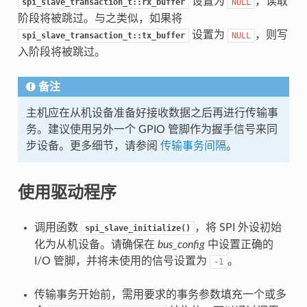
设置为
，读取
spi_slave_transaction_t::rx_buffer
NULL
阶段将被跳过。与之类似，如果将
设置为
，则写
spi_slave_transaction_t::tx_buffer
NULL
入阶段将被跳过。
备注
主机应在从机设备准备好接收数据之后再进行传输事
务。建议使用另外一个 GPIO 管脚作为握手信号来同
步设备。更多细节，请参阅
传输事务间隔
。
使用驱动程序
调用函数
，将 SPI 外设初始
spi_slave_initialize()
化为从机设备。请确保在
bus_config
中设置正确的
I/O 管脚，并将未使用的信号设置为
。
-1
传输事务开始前，需用要求的事务参数填充一个或多