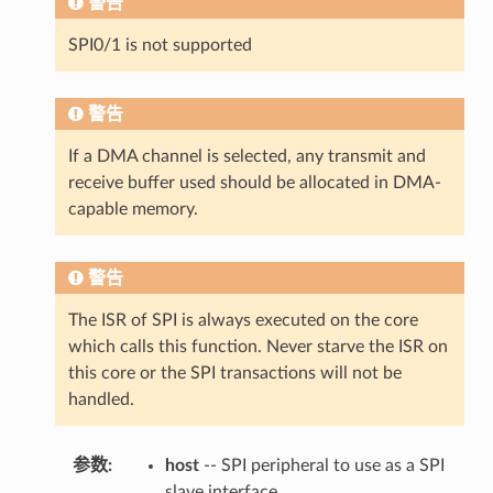
警告
SPI0/1 is not supported
警告
If a DMA channel is selected, any transmit and
receive buffer used should be allocated in DMA-
capable memory.
警告
The ISR of SPI is always executed on the core
which calls this function. Never starve the ISR on
this core or the SPI transactions will not be
handled.
参数
:
host
-- SPI peripheral to use as a SPI
slave interface