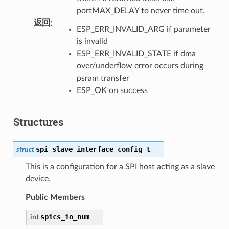
portMAX_DELAY to never time out.
返回
:
ESP_ERR_INVALID_ARG if parameter
is invalid
ESP_ERR_INVALID_STATE if dma
over/underflow error occurs during
psram transfer
ESP_OK on success
Structures
spi_slave_interface_config_t
struct
This is a configuration for a SPI host acting as a slave
device.
Public Members
spics_io_num
int