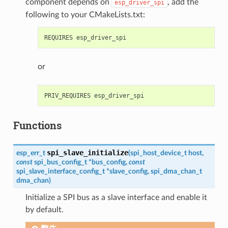
component depends on
, add the
esp_driver_spi
following to your CMakeLists.txt:
or
Functions
spi_slave_initialize
esp_err_t
(
spi_host_device_t
host
,
const
spi_bus_config_t
*
bus_config
,
const
spi_slave_interface_config_t
*
slave_config
,
spi_dma_chan_t
dma_chan
)
Initialize a SPI bus as a slave interface and enable it
by default.