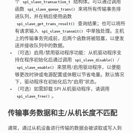
个
结构体。可以通过调用
spi_slave_transaction_t
函数
来将所有传输事务排
spi_slave_queue_trans()
进队列，并在稍后使用函数
查询结果；也可以将所
spi_slave_get_trans_result()
有请求输入
中单独处理。主机
spi_slave_transmit()
上的传输事务完成前，后两个函数将被阻塞，以便发
送并接收队列中的数据。
（可选）启用/禁用驱动程序功能：从机驱动程序支
持在程序初始化后通过调用
/
spi_slave_disable()
来禁用/启用驱动程序，以便能
spi_slave_enable()
够更改时钟或电源配置或休眠以节省电量。默认情况
下，驱动程序在初始化后为“启用”状态。
（可选）如需卸载 SPI 从机驱动程序，请调用
。
spi_slave_free()
传输事务数据和主/从机长度不匹配
通常，通过从机设备进行传输的数据会被读取或写入到