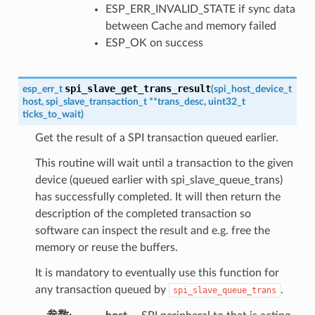
ESP_ERR_INVALID_STATE if sync data
between Cache and memory failed
ESP_OK on success
spi_slave_get_trans_result
esp_err_t
(
spi_host_device_t
host
,
spi_slave_transaction_t
*
*
trans_desc
,
uint32_t
ticks_to_wait
)
Get the result of a SPI transaction queued earlier.
This routine will wait until a transaction to the given
device (queued earlier with spi_slave_queue_trans)
has successfully completed. It will then return the
description of the completed transaction so
software can inspect the result and e.g. free the
memory or reuse the buffers.
It is mandatory to eventually use this function for
any transaction queued by
.
spi_slave_queue_trans