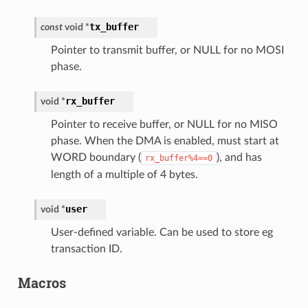
tx_buffer
const
void
*
Pointer to transmit buffer, or NULL for no MOSI
phase.
rx_buffer
void
*
Pointer to receive buffer, or NULL for no MISO
phase. When the DMA is enabled, must start at
WORD boundary (
), and has
rx_buffer%4==0
length of a multiple of 4 bytes.
user
void
*
User-defined variable. Can be used to store eg
transaction ID.
Macros