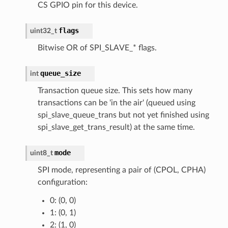
CS GPIO pin for this device.
flags
uint32_t
Bitwise OR of SPI_SLAVE_* flags.
queue_size
int
Transaction queue size. This sets how many
transactions can be 'in the air' (queued using
spi_slave_queue_trans but not yet finished using
spi_slave_get_trans_result) at the same time.
mode
uint8_t
SPI mode, representing a pair of (CPOL, CPHA)
configuration:
0: (0, 0)
1: (0, 1)
2: (1, 0)