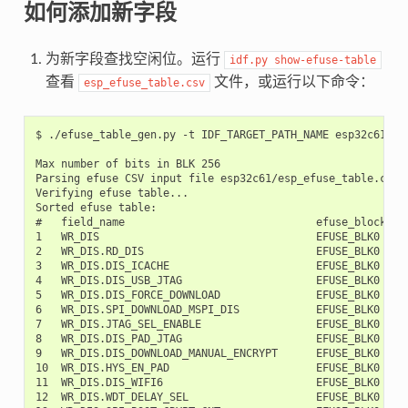
如何添加新字段
为新字段查找空闲位。运行
idf.py
show-efuse-table
查看
文件，或运行以下命令：
esp_efuse_table.csv
$ ./efuse_table_gen.py -t IDF_TARGET_PATH_NAME esp32c61/esp_efuse_table.csv --info

Max number of bits in BLK 256
Parsing efuse CSV input file esp32c61/esp_efuse_table.csv ...
Verifying efuse table...
Sorted efuse table:
#   field_name                              efuse_block     bit_start   bit_count
1   WR_DIS                                  EFUSE_BLK0      0           32
2   WR_DIS.RD_DIS                           EFUSE_BLK0      0           1
3   WR_DIS.DIS_ICACHE                       EFUSE_BLK0      2           1
4   WR_DIS.DIS_USB_JTAG                     EFUSE_BLK0      2           1
5   WR_DIS.DIS_FORCE_DOWNLOAD               EFUSE_BLK0      2           1
6   WR_DIS.SPI_DOWNLOAD_MSPI_DIS            EFUSE_BLK0      2           1
7   WR_DIS.JTAG_SEL_ENABLE                  EFUSE_BLK0      2           1
8   WR_DIS.DIS_PAD_JTAG                     EFUSE_BLK0      2           1
9   WR_DIS.DIS_DOWNLOAD_MANUAL_ENCRYPT      EFUSE_BLK0      2           1
10  WR_DIS.HYS_EN_PAD                       EFUSE_BLK0      2           1
11  WR_DIS.DIS_WIFI6                        EFUSE_BLK0      2           1
12  WR_DIS.WDT_DELAY_SEL                    EFUSE_BLK0      3           1
13  WR_DIS.SPI_BOOT_CRYPT_CNT               EFUSE_BLK0      4           1
14  WR_DIS.SECURE_BOOT_KEY_REVOKE0          EFUSE_BLK0      5           1
15  WR_DIS.SECURE_BOOT_KEY_REVOKE1          EFUSE_BLK0      6           1
16  WR_DIS.SECURE_BOOT_KEY_REVOKE2          EFUSE_BLK0      7           1
17  WR_DIS.KEY_PURPOSE_0                    EFUSE_BLK0      8           1
18  WR_DIS.KEY_PURPOSE_1                    EFUSE_BLK0      9           1
19  WR_DIS.KEY_PURPOSE_2                    EFUSE_BLK0      10          1
20  WR_DIS.KEY_PURPOSE_3                    EFUSE_BLK0      11          1
21  WR_DIS.KEY_PURPOSE_4                    EFUSE_BLK0      12          1
22  WR_DIS.KEY_PURPOSE_5                    EFUSE_BLK0      13          1
23  WR_DIS.SEC_DPA_LEVEL                    EFUSE_BLK0      14          1
24  WR_DIS.XTS_DPA_CLK_ENABLE               EFUSE_BLK0      14          1
25  WR_DIS.XTS_DPA_PSEUDO_LEVEL             EFUSE_BLK0      14          1
26  WR_DIS.ECDSA_DISABLE_P192               EFUSE_BLK0      14          1
27  WR_DIS.ECC_FORCE_CONST_TIME             EFUSE_BLK0      14          1
28  WR_DIS.SECURE_BOOT_EN                   EFUSE_BLK0      15          1
29  WR_DIS.SECURE_BOOT_AGGRESSIVE_REVOKE    EFUSE_BLK0      16          1
30  WR_DIS.FLASH_TPUW                       EFUSE_BLK0      18          1
31  WR_DIS.DIS_DOWNLOAD_MODE                EFUSE_BLK0      18          1
32  WR_DIS.DIS_DIRECT_BOOT                  EFUSE_BLK0      18          1
33  WR_DIS.DIS_USB_SERIAL_JTAG_ROM_PRINT    EFUSE_BLK0      18          1
34  WR_DIS.DIS_USB_SERIAL_JTAG_DOWNLOAD_MODE EFUSE_BLK0     18          1
35  WR_DIS.ENABLE_SECURITY_DOWNLOAD         EFUSE_BLK0      18          1
36  WR_DIS.UART_PRINT_CONTROL               EFUSE_BLK0      18          1
37  WR_DIS.FORCE_SEND_RESUME                EFUSE_BLK0      18          1
38  WR_DIS.SECURE_VERSION                   EFUSE_BLK0      18          1
39  WR_DIS.SECURE_BOOT_DISABLE_FAST_WAKE    EFUSE_BLK0      18          1
40  WR_DIS.BLK1                             EFUSE_BLK0      20          1
41  WR_DIS.MAC                              EFUSE_BLK0      20          1
42  WR_DIS.WAFER_VERSION_MINOR              EFUSE_BLK0      20          1
43  WR_DIS.WAFER_VERSION_MAJOR              EFUSE_BLK0      20          1
44  WR_DIS.DISABLE_WAFER_VERSION_MAJOR      EFUSE_BLK0      20          1
45  WR_DIS.DISABLE_BLK_VERSION_MAJOR        EFUSE_BLK0      20          1
46  WR_DIS.BLK_VERSION_MINOR                EFUSE_BLK0      20          1
47  WR_DIS.BLK_VERSION_MAJOR                EFUSE_BLK0      20          1
48  WR_DIS.FLASH_CAP                        EFUSE_BLK0      20          1
49  WR_DIS.FLASH_VENDOR                     EFUSE_BLK0      20          1
50  WR_DIS.PSRAM_CAP                        EFUSE_BLK0      20          1
51  WR_DIS.PSRAM_VENDOR                     EFUSE_BLK0      20          1
52  WR_DIS.TEMP                             EFUSE_BLK0      20          1
53  WR_DIS.PKG_VERSION                      EFUSE_BLK0      20          1
54  WR_DIS.ACTIVE_HP_DBIAS                  EFUSE_BLK0      20          1
55  WR_DIS.ACTIVE_LP_DBIAS                  EFUSE_BLK0      20          1
56  WR_DIS.LSLP_HP_DBG                      EFUSE_BLK0      20          1
57  WR_DIS.LSLP_HP_DBIAS                    EFUSE_BLK0      20          1
58  WR_DIS.DSLP_LP_DBG                      EFUSE_BLK0      20          1
59  WR_DIS.DSLP_LP_DBIAS                    EFUSE_BLK0      20          1
60  WR_DIS.LP_HP_DBIAS_VOL_GAP              EFUSE_BLK0      20          1
61  WR_DIS.SYS_DATA_PART1                   EFUSE_BLK0      21          1
62  WR_DIS.OPTIONAL_UNIQUE_ID               EFUSE_BLK0      21          1
63  WR_DIS.TEMPERATURE_SENSOR               EFUSE_BLK0      21          1
64  WR_DIS.OCODE                            EFUSE_BLK0      21          1
65  WR_DIS.ADC1_AVE_INIT_CODE_ATTEN0        EFUSE_BLK0      21          1
66  WR_DIS.ADC1_AVE_INIT_CODE_ATTEN1        EFUSE_BLK0      21          1
67  WR_DIS.ADC1_AVE_INIT_CODE_ATTEN2        EFUSE_BLK0      21          1
68  WR_DIS.ADC1_AVE_INIT_CODE_ATTEN3        EFUSE_BLK0      21          1
69  WR_DIS.ADC1_HI_DOUT_ATTEN0              EFUSE_BLK0      21          1
70  WR_DIS.ADC1_HI_DOUT_ATTEN1              EFUSE_BLK0      21          1
71  WR_DIS.ADC1_HI_DOUT_ATTEN2              EFUSE_BLK0      21          1
72  WR_DIS.ADC1_HI_DOUT_ATTEN3              EFUSE_BLK0      21          1
73  WR_DIS.ADC1_CH0_ATTEN0_INITCODE_DIFF    EFUSE_BLK0      21          1
74  WR_DIS.ADC1_CH1_ATTEN0_INITCODE_DIFF    EFUSE_BLK0      21          1
75  WR_DIS.ADC1_CH2_ATTEN0_INITCODE_DIFF    EFUSE_BLK0      21          1
76  WR_DIS.ADC1_CH3_ATTEN0_INITCODE_DIFF    EFUSE_BLK0      21          1
77  WR_DIS.BLOCK_USR_DATA                   EFUSE_BLK0      22          1
78  WR_DIS.CUSTOM_MAC                       EFUSE_BLK0      22          1
79  WR_DIS.BLOCK_KEY0                       EFUSE_BLK0      23          1
80  WR_DIS.BLOCK_KEY1                       EFUSE_BLK0      24          1
81  WR_DIS.BLOCK_KEY2                       EFUSE_BLK0      25          1
82  WR_DIS.BLOCK_KEY3                       EFUSE_BLK0      26          1
83  WR_DIS.BLOCK_KEY4                       EFUSE_BLK0      27          1
84  WR_DIS.BLOCK_KEY5                       EFUSE_BLK0      28          1
85  WR_DIS.BLOCK_SYS_DATA2                  EFUSE_BLK0      29          1
86  WR_DIS.USB_EXCHG_PINS                   EFUSE_BLK0      30          1
87  WR_DIS.VDD_SPI_AS_GPIO                  EFUSE_BLK0      30          1
88  RD_DIS                                  EFUSE_BLK0      32          7
89  RD_DIS.BLOCK_KEY0                       EFUSE_BLK0      32          1
90  RD_DIS.BLOCK_KEY1                       EFUSE_BLK0      33          1
91  RD_DIS.BLOCK_KEY2                       EFUSE_BLK0      34          1
92  RD_DIS.BLOCK_KEY3                       EFUSE_BLK0      35          1
93  RD_DIS.BLOC