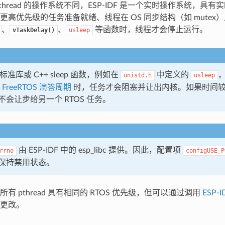
thread 的操作系统不同，ESP-IDF 是一个实时操作系统，具
更高优先级的任务准备就绪、线程在 OS 同步结构（如 mutex
、
、
等函数时，线程才会停止运行。
vTaskDelay()
usleep
标准库或 C++ sleep 函数，例如在
中定义的
unistd.h
usleep
 FreeRTOS 滴答周期
时，任务才会阻塞并让出内核。如果时间
会让步给另一个 RTOS 任务。
由 ESP-IDF 中的 esp_libc 提供。因此，配置项
rrno
configUSE_P
保持禁用状态。
有 pthread 具有相同的 RTOS 优先级，但可以通过调用
ESP-
更改。