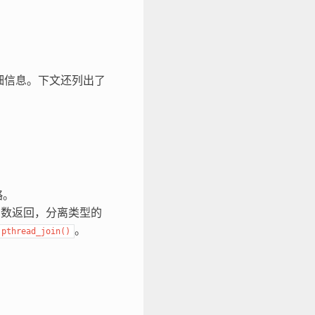
细信息。下文还列出了
略。
数返回，分离类型的
。
pthread_join()