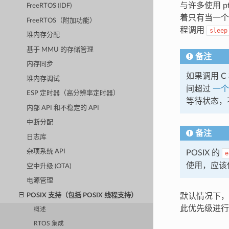
与许多使用 p
FreeRTOS (IDF)
着只有当一个
FreeRTOS（附加功能）
程调用
sleep
堆内存分配
基于 MMU 的存储管理
备注
内存同步
如果调用 C 
堆内存调试
间超过
一个
ESP 定时器（高分辨率定时器）
等待状态，不
内部 API 和不稳定的 API
中断分配
备注
日志库
杂项系统 API
POSIX 的
e
使用，应该
空中升级 (OTA)
电源管理
POSIX 支持（包括 POSIX 线程支持）
默认情况下，所
此优先级进行
概述
RTOS 集成