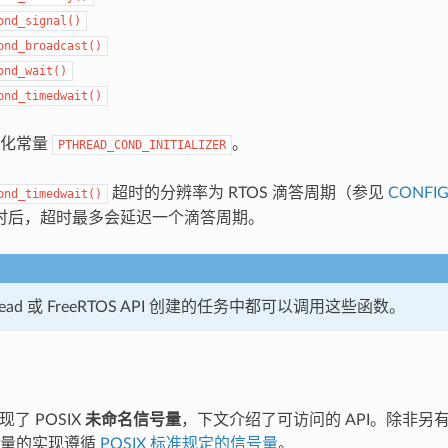
ond_signal()
ond_broadcast()
ond_wait()
ond_timedwait()
始化常量
。
PTHREAD_COND_INITIALIZER
超时的分辨率为 RTOS 滴答周期（参见
CONFIG
ond_timedwait()
时后，超时最多会延迟一个滴答周期。
read 或 FreeRTOS API 创建的任务中都可以调用这些函数。
实现了 POSIX
未命名信号量
，下文介绍了可访问的 API。除非另有说
号量的实现遵循
POSIX 标准规定的信号量
。