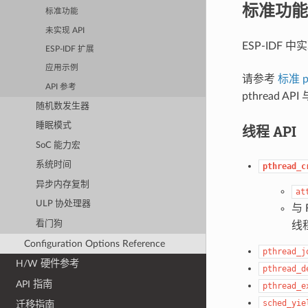
标准功能
标准功能
未实现 API
ESP-IDF 
ESP-IDF 扩展
应用示例
请参考
标准 p
API 参考
pthread 
随机数发生器
睡眠模式
线程 API
SoC 能力宏
系统时间
pthread_c
异步内存复制
at
ULP 协处理器
与 
看门狗
线
Configuration Options Reference
pthread_j
H/W 硬件参考
pthread_d
API 指南
pthread_e
sched_yie
迁移指南