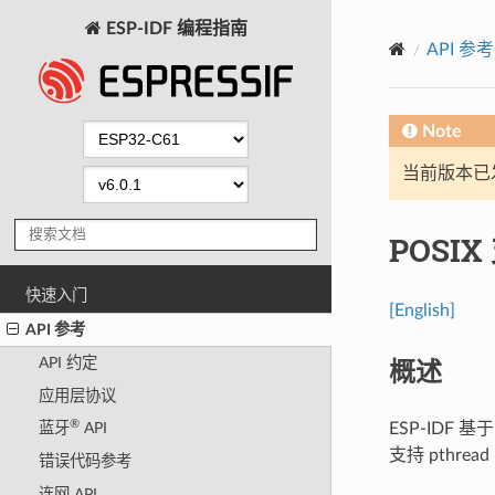
ESP-IDF 编程指南
API 参考
Note
当前版本已发布
POSI
快速入门
[English]
API 参考
概述
API 约定
应用层协议
®
ESP-IDF 
蓝牙
API
支持 pthrea
错误代码参考
连网 API