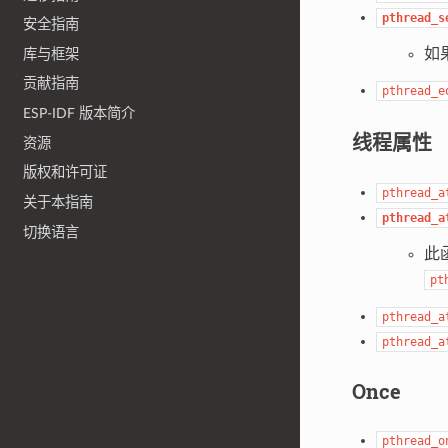
pthread_s
安全指南
如果
库与框架
贡献指南
pthread_e
ESP-IDF 版本简介
线程属性
资源
版权和许可证
pthread_a
关于本指南
pthread_a
切换语言
此
pt
pthread_a
pthread_a
Once
pthread_o