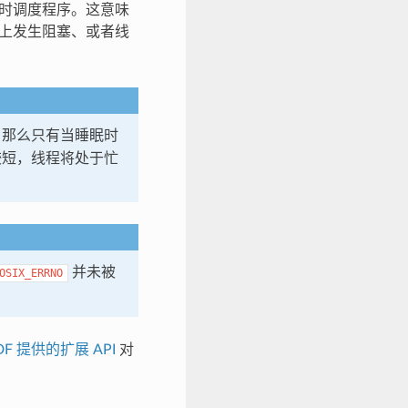
有实时调度程序。这意味
）上发生阻塞、或者线
，那么只有当睡眠时
较短，线程将处于忙
并未被
OSIX_ERRNO
IDF 提供的扩展 API
对