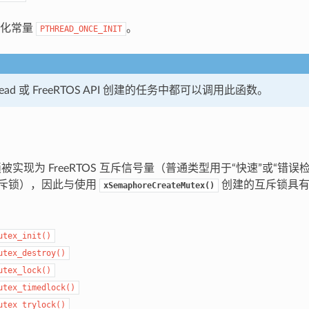
始化常量
。
PTHREAD_ONCE_INIT
read 或 FreeRTOS API 创建的任务中都可以调用此函数。
斥锁被实现为 FreeRTOS 互斥信号量（普通类型用于“快速”或“错
互斥锁），因此与使用
创建的互斥锁具有
xSemaphoreCreateMutex()
utex_init()
utex_destroy()
utex_lock()
utex_timedlock()
utex_trylock()