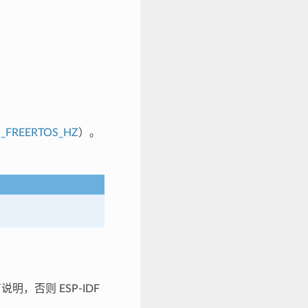
_FREERTOS_HZ
）。
明，否则 ESP-IDF