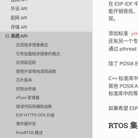
在 ESP-ID
外设 API
能开销很低，但 
配网 API
现。
存储 API
添加标准
pth
系统 API
还有另一个专用
应用程序镜像格式
通过 pthrea
引导加载程序镜像的格式
应用级追踪
除了 POSIX
使用外部堆栈调用函数
C++ 标准库
芯片版本
其他 POSIX
控制台终端
标准库中的等
eFuse 管理器
错误代码和辅助函数
如果希望 ES
ESP HTTPS OTA 升级
RTOS 
事件循环库
FreeRTOS 概述