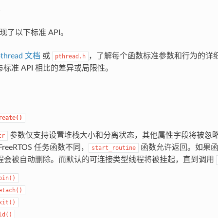
中实现了以下标准 API。
thread 文档
或
，了解每个函数标准参数和行为的详
pthread.h
API 与标准 API 相比的差异或局限性。
reate()
参数仅支持设置堆栈大小和分离状态，其他属性字段将被忽
tr
FreeRTOS 任务函数不同，
函数允许返回。如果函
start_routine
程会被自动删除。而默认的可连接类型线程将被挂起，直到调用
oin()
etach()
xit()
ld()