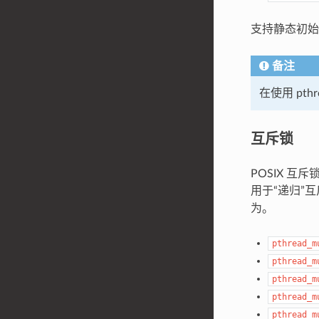
支持静态初
备注
在使用 pth
互斥锁
POSIX 互
用于“递归”
为。
pthread_m
pthread_m
pthread_m
pthread_m
pthread_m