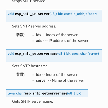
Stops SNTP service.
esp_sntp_setserver
void
(
u8_t
idx
,
const
ip_addr_t
*
addr
)
Sets SNTP server address.
参数
:
idx
-- Index of the server
addr
-- IP address of the server
esp_sntp_setservername
void
(
u8_t
idx
,
const
char
*
server
)
Sets SNTP hostname.
参数
:
idx
-- Index of the server
server
-- Name of the server
esp_sntp_getservername
const
char
*
(
u8_t
idx
)
Gets SNTP server name.