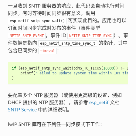
一旦收到 SNTP 服务器的响应，此代码会自动执行时间
同步。有时等待时间同步很有意义，调用
可实现此目的。应用也可以
esp_netif_sntp_sync_wait()
订阅时间同步完成时发布的事件（事件类型
，事件 ID
）。事
NETIF_SNTP_EVENT
NETIF_SNTP_TIME_SYNC
件数据是指向
的指针，其中
esp_netif_sntp_time_sync_t
包含已同步的
：
timeval
if
(
esp_netif_sntp_sync_wait
(
pdMS_TO_TICKS
(
10000
))
!=
ESP_
printf
(
"Failed to update system time within 10s timeou
}
要配置多个 NTP 服务器（或使用更高级的设置，例如
DHCP 提供的 NTP 服务器），请参考
esp_netif
文档
SNTP Service
中的详细说明。
lwIP SNTP 库可在下列任一同步模式下工作：