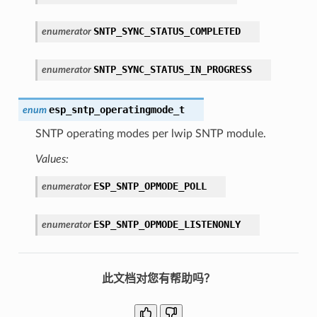
SNTP_SYNC_STATUS_COMPLETED
enumerator
SNTP_SYNC_STATUS_IN_PROGRESS
enumerator
esp_sntp_operatingmode_t
enum
SNTP operating modes per lwip SNTP module.
Values:
ESP_SNTP_OPMODE_POLL
enumerator
ESP_SNTP_OPMODE_LISTENONLY
enumerator
此文档对您有帮助吗？