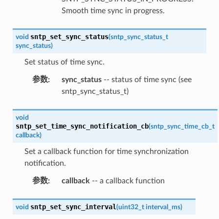
Smooth time sync in progress.
sntp_set_sync_status
void
(
sntp_sync_status_t
sync_status
)
Set status of time sync.
参数
:
sync_status
-- status of time sync (see
sntp_sync_status_t)
void
sntp_set_time_sync_notification_cb
(
sntp_sync_time_cb_t
callback
)
Set a callback function for time synchronization
notification.
参数
:
callback
-- a callback function
sntp_set_sync_interval
void
(
uint32_t
interval_ms
)