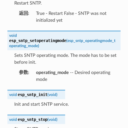
Restart SNTP.
返回
:
True - Restart False - SNTP was not
initialized yet
void
esp_sntp_setoperatingmode
(
esp_sntp_operatingmode_t
operating_mode
)
Sets SNTP operating mode. The mode has to be set
before init.
参数
:
operating_mode
-- Desired operating
mode
esp_sntp_init
void
(
void
)
Init and start SNTP service.
esp_sntp_stop
void
(
void
)