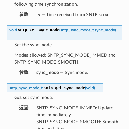
following time synchronization.
参数
:
tv
-- Time received from SNTP server.
sntp_set_sync_mode
void
(
sntp_sync_mode_t
sync_mode
)
Set the sync mode.
Modes allowed: SNTP_SYNC_MODE_IMMED and
SNTP_SYNC_MODE_SMOOTH.
参数
:
sync_mode
-- Sync mode.
sntp_get_sync_mode
sntp_sync_mode_t
(
void
)
Get set sync mode.
返回
:
SNTP_SYNC_MODE_IMMED: Update
time immediately.
SNTP_SYNC_MODE_SMOOTH: Smooth
time updating.