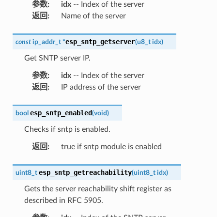
参数
:
idx
-- Index of the server
返回
:
Name of the server
esp_sntp_getserver
const
ip_addr_t
*
(
u8_t
idx
)
Get SNTP server IP.
参数
:
idx
-- Index of the server
返回
:
IP address of the server
esp_sntp_enabled
bool
(
void
)
Checks if sntp is enabled.
返回
:
true if sntp module is enabled
esp_sntp_getreachability
uint8_t
(
uint8_t
idx
)
Gets the server reachability shift register as
described in RFC 5905.