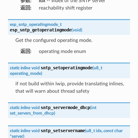
参数
:
idx
-- Index of the SNTP server
返回
:
reachability shift register
esp_sntp_operatingmode_t
esp_sntp_getoperatingmode
(
void
)
Get the configured operating mode.
返回
:
operating mode enum
sntp_setoperatingmode
static
inline
void
(
u8_t
operating_mode
)
if not build within lwip, provide translating inlines,
that will warn about thread safety
sntp_servermode_dhcp
static
inline
void
(
int
set_servers_from_dhcp
)
sntp_setservername
static
inline
void
(
u8_t
idx
,
const
char
*
server
)