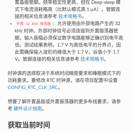
置晶振管脚。频率稳定性更高，但在 Deep-sleep 模
式下电流消耗略高（比默认模式高 1 μA）。管脚连
接的相关信息请参考
技术规格书
。
：允许使用由外部电路产生的 32
外置
32
kHz
振荡器
kHz 时钟。外部时钟信号必须连接到外置振荡器管
脚。输入振幅必须保证数字电路能够正确识别电平高
低。测试结果表明，1.7 V 为高低电平的分界点，因
此需确保输入波形的峰值大于 1.7 V，谷值小于 1.7
V。管脚连接的相关信息请参考
技术规格书
。
时钟源的选择取决于系统时间精度要求和睡眠模式下的
功耗要求。要修改 RTC 时钟源，请在项目配置中设置
CONFIG_RTC_CLK_SRC
。
想要了解外置晶振或外置振荡器的更多布线要求，请参
考
硬件设计指南
。
获取当前时间