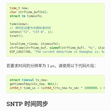
time_t
now
;
char
strftime_buf
[
64
];
struct
tm
timeinfo
;
time
(
&
now
);
// 将时区设置为中国标准时间
setenv
(
"TZ"
,
"CST-8"
,
1
);
tzset
();
localtime_r
(
&
now
,
&
timeinfo
);
strftime
(
strftime_buf
,
sizeof
(
strftime_buf
),
"%c"
,
&
timein
ESP_LOGI
(
TAG
,
"The current date/time in Shanghai is: %s"
,
若要求时间的分辨率为 1 μs，请使用以下代码片段：
struct
timeval
tv_now
;
gettimeofday
(
&
tv_now
,
NULL
);
int64_t
time_us
=
(
int64_t
)
tv_now
.
tv_sec
*
1000000L
+
(
int
SNTP 时间同步