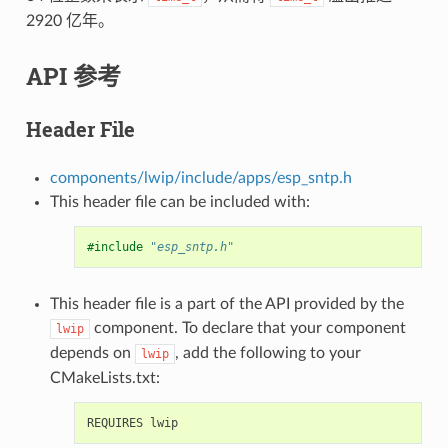
2920 亿年。
API 参考
Header File
components/lwip/include/apps/esp_sntp.h
This header file can be included with:
#include
"esp_sntp.h"
This header file is a part of the API provided by the
component. To declare that your component
lwip
depends on
, add the following to your
lwip
CMakeLists.txt: