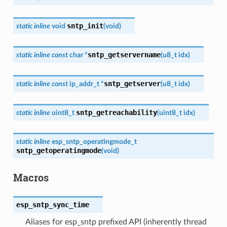
sntp_init
static
inline
void
(
void
)
sntp_getservername
static
inline
const
char
*
(
u8_t
idx
)
sntp_getserver
static
inline
const
ip_addr_t
*
(
u8_t
idx
)
sntp_getreachability
static
inline
uint8_t
(
uint8_t
idx
)
static
inline
esp_sntp_operatingmode_t
sntp_getoperatingmode
(
void
)
Macros
esp_sntp_sync_time
Aliases for esp_sntp prefixed API (inherently thread