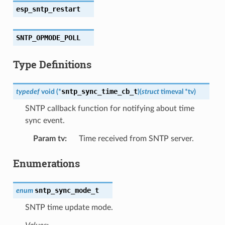
esp_sntp_restart
SNTP_OPMODE_POLL
Type Definitions
sntp_sync_time_cb_t
typedef
void
(
*
)
(
struct
timeval
*
tv
)
SNTP callback function for notifying about time
sync event.
Param tv
:
Time received from SNTP server.
Enumerations
sntp_sync_mode_t
enum
SNTP time update mode.