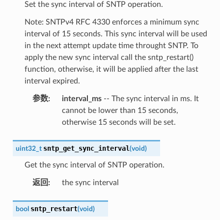
Set the sync interval of SNTP operation.
Note: SNTPv4 RFC 4330 enforces a minimum sync
interval of 15 seconds. This sync interval will be used
in the next attempt update time throught SNTP. To
apply the new sync interval call the sntp_restart()
function, otherwise, it will be applied after the last
interval expired.
参数
:
interval_ms
-- The sync interval in ms. It
cannot be lower than 15 seconds,
otherwise 15 seconds will be set.
sntp_get_sync_interval
uint32_t
(
void
)
Get the sync interval of SNTP operation.
返回
:
the sync interval
sntp_restart
bool
(
void
)