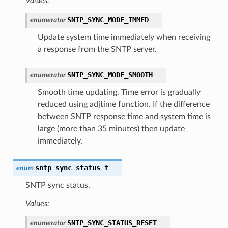
Values:
SNTP_SYNC_MODE_IMMED
enumerator
Update system time immediately when receiving
a response from the SNTP server.
SNTP_SYNC_MODE_SMOOTH
enumerator
Smooth time updating. Time error is gradually
reduced using adjtime function. If the difference
between SNTP response time and system time is
large (more than 35 minutes) then update
immediately.
sntp_sync_status_t
enum
SNTP sync status.
Values:
SNTP_SYNC_STATUS_RESET
enumerator