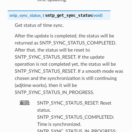
sntp_get_sync_status
sntp_sync_status_t
(
void
)
Get status of time sync.
After the update is completed, the status will be
returned as SNTP_SYNC_STATUS_COMPLETED.
After that, the status will be reset to
SNTP_SYNC_STATUS_RESET. If the update
operation is not completed yet, the status will be
SNTP_SYNC_STATUS_RESET. If a smooth mode was
chosen and the synchronization is still continuing
(adjtime works), then it will be
SNTP_SYNC_STATUS_IN_PROGRESS.
返回
:
SNTP_SYNC_STATUS_RESET: Reset
status.
SNTP_SYNC_STATUS_COMPLETED:
Time is synchronized.
SNTP_SYNC_STATUS_IN_PROGRESS: