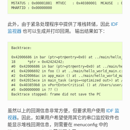
MSTATUS : 0x00001881  MTVEC   : 0x40380001  MCAUSE  : 0x000
此外，由于紧急处理程序中提供了堆栈转储，因此
IDF
监视器
也可以生成并打印回溯。 输出结果如下：
Backtrace:

0x42006686 in bar (ptr=ptr@entry=0x0) at ../main/hello_worl
18      *ptr = 0x42424242;

#0  0x42006686 in bar (ptr=ptr@entry=0x0) at ../main/hello_
#1  0x42006692 in foo () at ../main/hello_world_main.c:22

#2  0x420066ac in app_main () at ../main/hello_world_main.c
#3  0x42015ece in main_task (args=<optimized out>) at /Use
#4  0x403859b8 in vPortEnterCritical () at /Users/user/esp/
#5  0x00000000 in ?? ()

虽然以上的回溯信息非常方便，但要求用户使用
IDF 监
视器
。因此，如果用户希望使用其它的串口监控软件也
能显示堆栈回溯信息，则需要在 menuconfig 中的