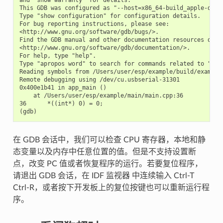
This GDB was configured as "--host=x86_64-build_apple-darwi
Type "show configuration" for configuration details.

For bug reporting instructions, please see:

<http://www.gnu.org/software/gdb/bugs/>.

Find the GDB manual and other documentation resources onlin
<http://www.gnu.org/software/gdb/documentation/>.

For help, type "help".

Type "apropos word" to search for commands related to "word
Reading symbols from /Users/user/esp/example/build/example.
Remote debugging using /dev/cu.usbserial-31301

0x400e1b41 in app_main ()

    at /Users/user/esp/example/main/main.cpp:36

36      *((int*) 0) = 0;

在 GDB 会话中，我们可以检查 CPU 寄存器，本地和静
态变量以及内存中任意位置的值。但是不支持设置断
点，改变 PC 值或者恢复程序的运行。若要复位程序，
请退出 GDB 会话，在 IDF 监视器 中连续输入 Ctrl-T
Ctrl-R，或者按下开发板上的复位按键也可以重新运行程
序。