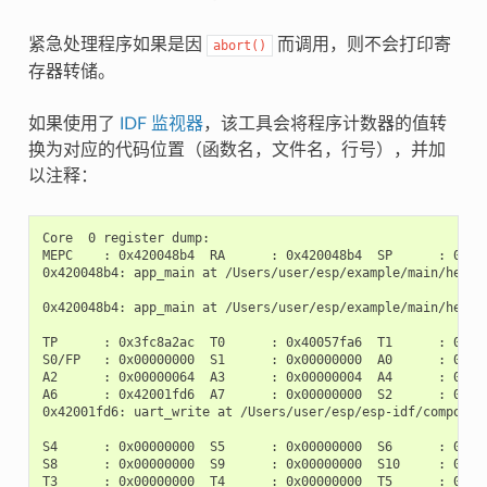
紧急处理程序如果是因
而调用，则不会打印寄
abort()
存器转储。
如果使用了
IDF 监视器
，该工具会将程序计数器的值转
换为对应的代码位置（函数名，文件名，行号），并加
以注释：
Core  0 register dump:

MEPC    : 0x420048b4  RA      : 0x420048b4  SP      : 0x3fc
0x420048b4: app_main at /Users/user/esp/example/main/hello_
0x420048b4: app_main at /Users/user/esp/example/main/hello_
TP      : 0x3fc8a2ac  T0      : 0x40057fa6  T1      : 0x000
S0/FP   : 0x00000000  S1      : 0x00000000  A0      : 0x000
A2      : 0x00000064  A3      : 0x00000004  A4      : 0x000
A6      : 0x42001fd6  A7      : 0x00000000  S2      : 0x000
0x42001fd6: uart_write at /Users/user/esp/esp-idf/component
S4      : 0x00000000  S5      : 0x00000000  S6      : 0x000
S8      : 0x00000000  S9      : 0x00000000  S10     : 0x000
T3      : 0x00000000  T4      : 0x00000000  T5      : 0x000