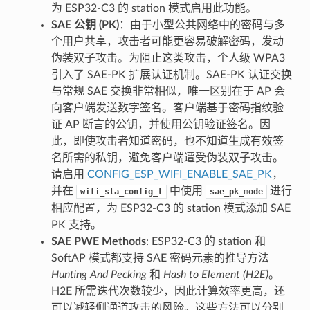
为 ESP32-C3 的 station 模式启用此功能。
SAE 公钥 (PK)
：由于小型公共网络中的密码与多
个用户共享，攻击者可能更容易破解密码，发动
伪装双子攻击。为阻止这类攻击，个人级 WPA3
引入了 SAE-PK 扩展认证机制。SAE-PK 认证交换
与常规 SAE 交换非常相似，唯一区别在于 AP 会
向客户端发送数字签名。客户端基于密码指纹验
证 AP 断言的公钥，并使用公钥验证签名。因
此，即使攻击者知道密码，也不知道生成有效签
名所需的私钥，避免客户端遭受伪装双子攻击。
请启用
CONFIG_ESP_WIFI_ENABLE_SAE_PK
，
并在
中使用
进行
wifi_sta_config_t
sae_pk_mode
相应配置，为 ESP32-C3 的 station 模式添加 SAE
PK 支持。
SAE PWE Methods
: ESP32-C3 的 station 和
SoftAP 模式都支持 SAE 密码元素的推导方法
Hunting And Pecking
和
Hash to Element (H2E)
。
H2E 所需迭代次数较少，因此计算效率更高，还
可以减轻侧通道攻击的风险。这些方法可以分别