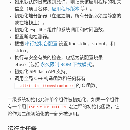
如果默认的日志级别允许，则记录该应用程序的相关
信息（项目名称、
应用程序版本
等）。
初始化堆分配器（在这之前，所有分配必须是静态的
或在堆栈上）。
初始化 esp_libc 组件的系统调用和时间函数。
配置断电检测器。
根据
串行控制台配置
设置 libc stdin、stdout、和
stderr。
执行与安全有关的检查，包括为该配置烧录
efuse（包括
永久限制 ROM 下载模式
)。
初始化 SPI flash API 支持。
调用全局 C++ 构造函数和任何标有
的 C 函数。
__attribute__((constructor))
二级系统初始化允许单个组件被初始化。如果一个组件
有一个用
宏注释的初始化函数，它
ESP_SYSTEM_INIT_FN
将作为二级初始化的一部分被调用。
运行主任务