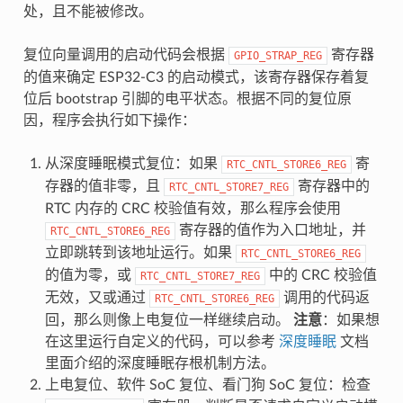
处，且不能被修改。
复位向量调用的启动代码会根据
寄存器
GPIO_STRAP_REG
的值来确定 ESP32-C3 的启动模式，该寄存器保存着复
位后 bootstrap 引脚的电平状态。根据不同的复位原
因，程序会执行如下操作：
从深度睡眠模式复位：如果
寄
RTC_CNTL_STORE6_REG
存器的值非零，且
寄存器中的
RTC_CNTL_STORE7_REG
RTC 内存的 CRC 校验值有效，那么程序会使用
寄存器的值作为入口地址，并
RTC_CNTL_STORE6_REG
立即跳转到该地址运行。如果
RTC_CNTL_STORE6_REG
的值为零，或
中的 CRC 校验值
RTC_CNTL_STORE7_REG
无效，又或通过
调用的代码返
RTC_CNTL_STORE6_REG
回，那么则像上电复位一样继续启动。
注意
：如果想
在这里运行自定义的代码，可以参考
深度睡眠
文档
里面介绍的深度睡眠存根机制方法。
上电复位、软件 SoC 复位、看门狗 SoC 复位：检查