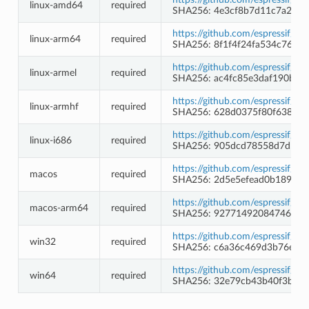
linux-amd64
required
SHA256: 4e3cf8b7d11c7a2d1b
https://github.com/espressif/b
linux-arm64
required
SHA256: 8f1f4f24fa534c76ed9
https://github.com/espressif/b
linux-armel
required
SHA256: ac4fc85e3daf190b2
https://github.com/espressif/b
linux-armhf
required
SHA256: 628d0375f80f63834
https://github.com/espressif/b
linux-i686
required
SHA256: 905dcd78558d7d559
https://github.com/espressif/b
macos
required
SHA256: 2d5e5efead0b189e13
https://github.com/espressif/b
macos-arm64
required
SHA256: 92771492084746fd22
https://github.com/espressif/
win32
required
SHA256: c6a36c469d3b76e2b4
https://github.com/espressif/
win64
required
SHA256: 32e79cb43b40f3b25