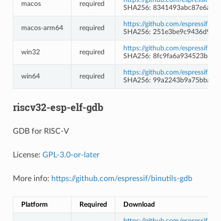
macos
required
SHA256: 8341493abc87e6ae4
https://github.com/espressif/b
macos-arm64
required
SHA256: 251e3be9c9436d9ab
https://github.com/espressif/
win32
required
SHA256: 8fc9fa6a934523b6ad
https://github.com/espressif/
win64
required
SHA256: 99a2243b9a75bbac9
riscv32-esp-elf-gdb
GDB for RISC-V
License:
GPL-3.0-or-later
More info:
https://github.com/espressif/binutils-gdb
Platform
Required
Download
https://github.com/espressif/b