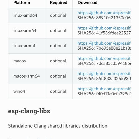
Platform
Required
Download
https://github.com/espressif/l
linux-amd64
optional
SHA256: 88910c21350c06a52
https://github.com/espressif/l
linux-arm64
optional
SHA256: 41f536fdee22527011
https://github.com/espressif/l
linux-armhf
optional
SHA256: 7b695e88e21ba8a50
https://github.com/espressif/l
macos
optional
SHA256: 7dca85cd594185d8f
https://github.com/espressif/l
macos-arm64
optional
SHA256: 85ff833a326593df37
https://github.com/espressif/l
win64
optional
SHA256: f40d7fa0efa399d129
esp-clang-libs
Standalone Clang shared libraries distribution