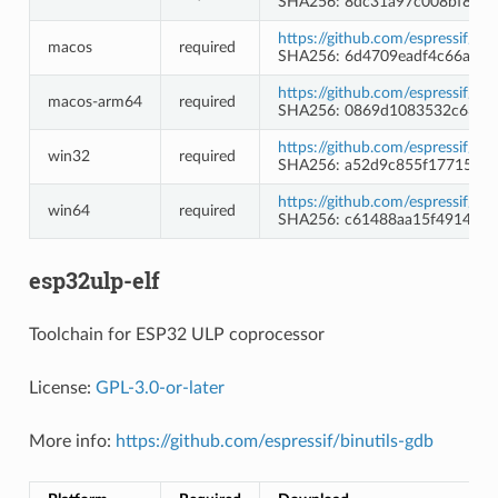
SHA256: 8dc31a97c008bf80d0
https://github.com/espressif/c
macos
required
SHA256: 6d4709eadf4c66aecb
https://github.com/espressif/c
macos-arm64
required
SHA256: 0869d1083532c6318
https://github.com/espressif/
win32
required
SHA256: a52d9c855f1771527
https://github.com/espressif/
win64
required
SHA256: c61488aa15f49146aa
esp32ulp-elf
Toolchain for ESP32 ULP coprocessor
License:
GPL-3.0-or-later
More info:
https://github.com/espressif/binutils-gdb