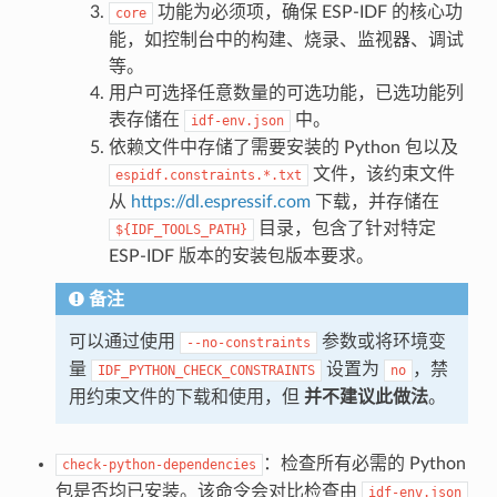
功能为必须项，确保 ESP-IDF 的核心功
core
能，如控制台中的构建、烧录、监视器、调试
等。
用户可选择任意数量的可选功能，已选功能列
表存储在
中。
idf-env.json
依赖文件中存储了需要安装的 Python 包以及
文件，该约束文件
espidf.constraints.*.txt
从
https://dl.espressif.com
下载，并存储在
目录，包含了针对特定
${IDF_TOOLS_PATH}
ESP-IDF 版本的安装包版本要求。
备注
可以通过使用
参数或将环境变
--no-constraints
量
设置为
，禁
IDF_PYTHON_CHECK_CONSTRAINTS
no
用约束文件的下载和使用，但
并不建议此做法
。
：检查所有必需的 Python
check-python-dependencies
包是否均已安装。该命令会对比检查由
idf-env.json