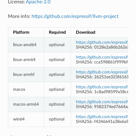
License:
Apache-2.0
More info:
https://github.com/espressif/llvm-project
Platform
Required
Download
https://github.com/espressif/l
linux-amd64
optional
SHA256: 0128e2a86b262e3edf
https://github.com/espressif/l
linux-arm64
optional
SHA256: cca598861f999bfd40
https://github.com/espressif/ll
linux-armhf
optional
SHA256: 26251ee323f616199f
https://github.com/espressif/l
macos
optional
SHA256: 1c8ad98599a58c6439
https://github.com/espressif/l
macos-arm64
optional
SHA256: 9582374ed7664aa46c
https://github.com/espressif/l
win64
optional
SHA256: f4346641a38e6a9ad