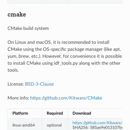
cmake
CMake build system
On Linux and macOS, it is recommended to install
CMake using the OS-specific package manager (like apt,
yum, brew, etc.). However, for convenience it is possible
to install CMake using idf_tools.py along with the other
tools.
License:
BSD-3-Clause
More info:
https://github.com/Kitware/CMake
Platform
Required
Download
https://github.com/Kitware/CMa
linux-amd64
optional
SHA256: 585ae9e013107bc8e7