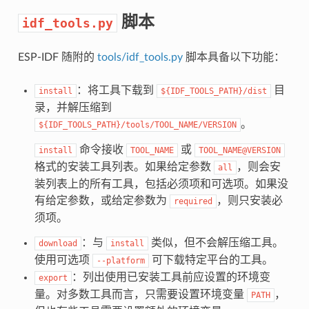
脚本
idf_tools.py
ESP-IDF 随附的
tools/idf_tools.py
脚本具备以下功能：
：将工具下载到
目
install
${IDF_TOOLS_PATH}/dist
录，并解压缩到
。
${IDF_TOOLS_PATH}/tools/TOOL_NAME/VERSION
命令接收
或
install
TOOL_NAME
TOOL_NAME@VERSION
格式的安装工具列表。如果给定参数
，则会安
all
装列表上的所有工具，包括必须项和可选项。如果没
有给定参数，或给定参数为
，则只安装必
required
须项。
：与
类似，但不会解压缩工具。
download
install
使用可选项
可下载特定平台的工具。
--platform
：列出使用已安装工具前应设置的环境变
export
量。对多数工具而言，只需要设置环境变量
，
PATH