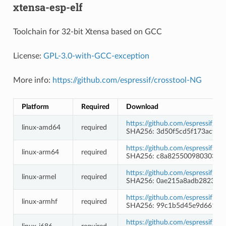
xtensa-esp-elf
Toolchain for 32-bit Xtensa based on GCC
License:
GPL-3.0-with-GCC-exception
More info:
https://github.com/espressif/crosstool-NG
Platform
Required
Download
https://github.com/espressif/c
linux-amd64
required
SHA256: 3d50f5cd5f173acfd5
https://github.com/espressif/c
linux-arm64
required
SHA256: c8a8255009803036ba
https://github.com/espressif/c
linux-armel
required
SHA256: 0ae215a8adb2823b3
https://github.com/espressif/c
linux-armhf
required
SHA256: 99c1b5d45e9d66145
https://github.com/espressif/c