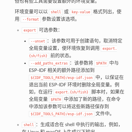
但也有些工具需要设置额外的环境变量。
环境变量可以以
或
格式列出，使
shell
key-value
用
参数设置该选项。
--format
可选参数：
export
：该参数可用于创建语句，取消特定
--unset
全局变量设置，使环境恢复到调用
export.
前的状态。
{sh/fish}
：该参数将
中与
--add_paths_extras
$PATH
ESP-IDF 相关的额外路径添加到
中，以保证在
${IDF_TOOLS_PATH}/esp-idf.json
退出当前 ESP-IDF 环境时删除全局变量。例
如，在运行
脚本时，如果在
export.{sh/fish}
全局变量
中添加了新的路径，在命令
$PATH
中添加该参数可以将这些新路径保存到
文件中。
${IDF_TOOLS_PATH}/esp-idf.json
：生成适合在 shell 中执行的输出，例如，
shell
在 Linux 和 macOS 上生成以下输出