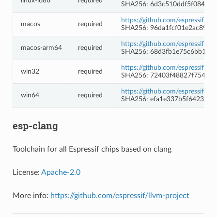
linux-i686
required
SHA256: 6d3c510ddf5f084734
https://github.com/espressif/c
macos
required
SHA256: 96da1fcf01e2ac8981
https://github.com/espressif/c
macos-arm64
required
SHA256: 68d3fb1e75c6bb1b8
https://github.com/espressif/
win32
required
SHA256: 72403f48827f75495f
https://github.com/espressif/
win64
required
SHA256: efa1e337b5f6423967
esp-clang
Toolchain for all Espressif chips based on clang
License:
Apache-2.0
More info:
https://github.com/espressif/llvm-project