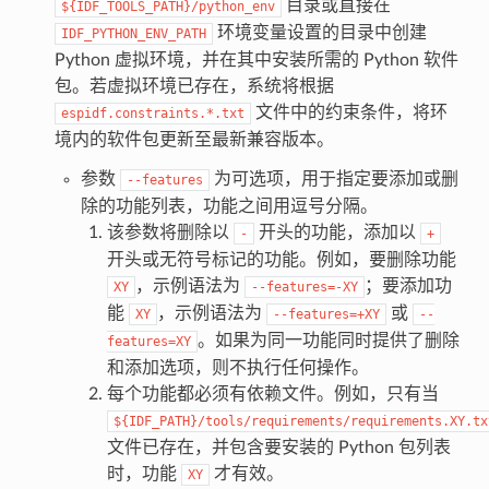
目录或直接在
${IDF_TOOLS_PATH}/python_env
环境变量设置的目录中创建
IDF_PYTHON_ENV_PATH
Python 虚拟环境，并在其中安装所需的 Python 软件
包。若虚拟环境已存在，系统将根据
文件中的约束条件，将环
espidf.constraints.*.txt
境内的软件包更新至最新兼容版本。
参数
为可选项，用于指定要添加或删
--features
除的功能列表，功能之间用逗号分隔。
该参数将删除以
开头的功能，添加以
-
+
开头或无符号标记的功能。例如，要删除功能
，示例语法为
；要添加功
XY
--features=-XY
能
，示例语法为
或
XY
--features=+XY
--
。如果为同一功能同时提供了删除
features=XY
和添加选项，则不执行任何操作。
每个功能都必须有依赖文件。例如，只有当
${IDF_PATH}/tools/requirements/requirements.XY.tx
文件已存在，并包含要安装的 Python 包列表
时，功能
才有效。
XY