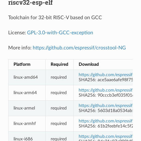
riscv32-esp-elf
Toolchain for 32-bit RISC-V based on GCC
License:
GPL-3.0-with-GCC-exception
More info:
https://github.com/espressif/crosstool-NG
Platform
Required
Download
https://github.com/espressif/c
linux-amd64
required
SHA256: ace5aae6afe98f7549
https://github.com/espressif/c
linux-arm64
required
SHA256: 90cccb3ef035f0168
https://github.com/espressif/c
linux-armel
required
SHA256: 5603d18a0534ab5c2
https://github.com/espressif/c
linux-armhf
required
SHA256: 61b2feebfe14c5f2a7
https://github.com/espressif/c
linux-i686
required