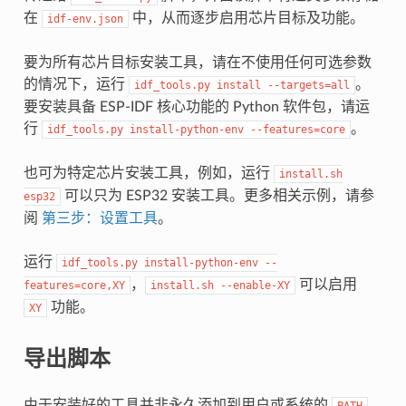
在
中，从而逐步启用芯片目标及功能。
idf-env.json
要为所有芯片目标安装工具，请在不使用任何可选参数
的情况下，运行
。
idf_tools.py
install
--targets=all
要安装具备 ESP-IDF 核心功能的 Python 软件包，请运
行
。
idf_tools.py
install-python-env
--features=core
也可为特定芯片安装工具，例如，运行
install.sh
可以只为 ESP32 安装工具。更多相关示例，请参
esp32
阅
第三步：设置工具
。
运行
idf_tools.py
install-python-env
--
，
可以启用
features=core,XY
install.sh
--enable-XY
功能。
XY
导出脚本
由于安装好的工具并非永久添加到用户或系统的
PATH