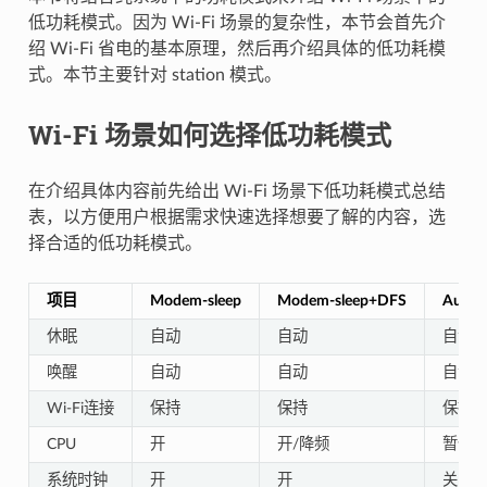
低功耗模式。因为 Wi-Fi 场景的复杂性，本节会首先介
绍 Wi-Fi 省电的基本原理，然后再介绍具体的低功耗模
式。本节主要针对 station 模式。
Wi-Fi 场景如何选择低功耗模式
在介绍具体内容前先给出 Wi-Fi 场景下低功耗模式总结
表，以方便用户根据需求快速选择想要了解的内容，选
择合适的低功耗模式。
项目
Modem-sleep
Modem-sleep+DFS
Auto L
休眠
自动
自动
自动
唤醒
自动
自动
自动
Wi-Fi连接
保持
保持
保持
CPU
开
开/降频
暂停
系统时钟
开
开
关