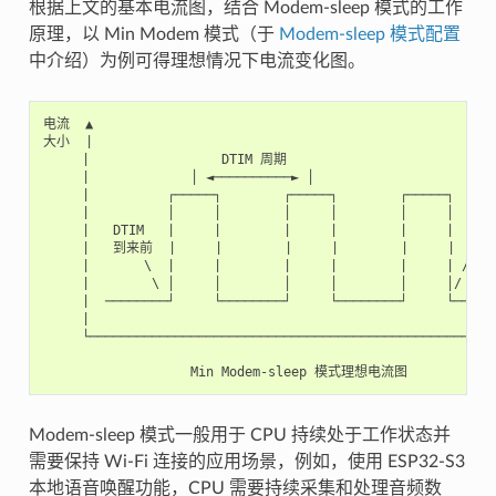
根据上文的基本电流图，结合 Modem-sleep 模式的工作
原理，以 Min Modem 模式（于
Modem-sleep 模式配置
中介绍）为例可得理想情况下电流变化图。
电流  ▲

大小  |

     |                 DTIM 周期

     |             │ ◄──────────► │

     |          ┌─────┐        ┌─────┐        ┌─────┐

     |          │     │        │     │        │     │

     |   DTIM   |     |        |     |        |     |

     |   到来前  |     |        |     |        |     |  Wi
     |       \  |     |        |     |        |     | /

     |        \ │     │        │     │        │     │/

     |  ────────┘     └────────┘     └────────┘     └──────
     |

     └─────────────────────────────────────────────────────
                                                       时间

Modem-sleep 模式一般用于 CPU 持续处于工作状态并
需要保持 Wi-Fi 连接的应用场景，例如，使用 ESP32-S3
本地语音唤醒功能，CPU 需要持续采集和处理音频数