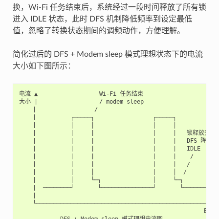
换，Wi-Fi 任务结束后，系统经过一段时间释放了所有锁
进入 IDLE 状态，此时 DFS 机制降低频率到设定最低
值，忽略了转换状态期间的调频动作，方便理解。
简化过后的 DFS + Modem sleep 模式理想状态下的电流
大小如下图所示：
电流 ▲                  Wi-Fi 任务结束

大小 |                  / modem sleep

    |                 /

    |          ┌─────┐                 ┌─────┐

    |          │     │                 │     │

    |          |     |                 |     |   锁释放完

    |          |     |                 |     |   DFS 降频

    |          |     |                 |     |   IDLE

    |          |     |                 |     |    /

    |          |     |                 |     |   /

    |          |     │                 |     │  /

    |          │     └─┐               │     └─┐

    |  ────────┘       └───────────────┘       └─────────

    |

    └─────────────────────────────────────────────────────►
                                                      时间
