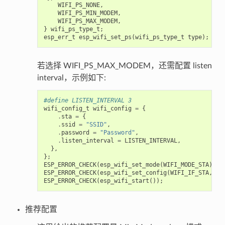
    WIFI_PS_NONE,

    WIFI_PS_MIN_MODEM,

    WIFI_PS_MAX_MODEM,

} wifi_ps_type_t;

若选择 WIFI_PS_MAX_MODEM，还需配置 listen
interval，示例如下:
#define LISTEN_INTERVAL 3
wifi_config_t
wifi_config
=
{
.
sta
=
{
.
ssid
=
"SSID"
,
.
password
=
"Password"
,
.
listen_interval
=
LISTEN_INTERVAL
,
},
};
ESP_ERROR_CHECK
(
esp_wifi_set_mode
(
WIFI_MODE_STA
));
ESP_ERROR_CHECK
(
esp_wifi_set_config
(
WIFI_IF_STA
,
&
w
ESP_ERROR_CHECK
(
esp_wifi_start
());
推荐配置