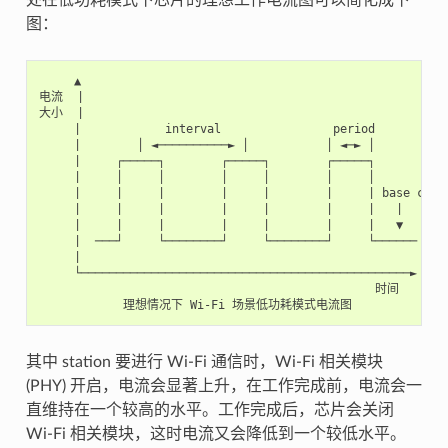
图：
     ▲

电流  |

大小  |

     |            interval                period

     |        │ ◄──────────► │           │ ◄─► │

     |     ┌─────┐        ┌─────┐        ┌─────┐

     |     │     │        │     │        │     │

     |     |     |        |     |        |     | base curre
     |     |     |        |     |        |     |   |

     |     |     |        |     |        |     |   ▼

     |  ───┘     └────────┘     └────────┘     └──────

     |

     └───────────────────────────────────────────────►

                                                时间

其中 station 要进行 Wi-Fi 通信时，Wi-Fi 相关模块
(PHY) 开启，电流会显著上升，在工作完成前，电流会一
直维持在一个较高的水平。工作完成后，芯片会关闭
Wi-Fi 相关模块，这时电流又会降低到一个较低水平。