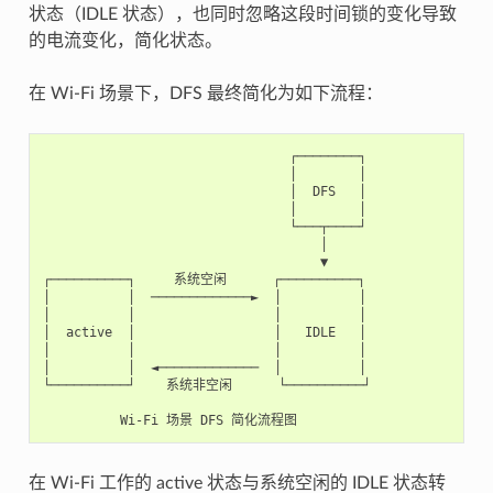
状态（IDLE 状态），也同时忽略这段时间锁的变化导致
的电流变化，简化状态。
在 Wi-Fi 场景下，DFS 最终简化为如下流程：
                                ┌────────┐

                                │        │

                                │  DFS   │

                                │        │

                                └───┬────┘

                                    │

                                    ▼

┌──────────┐     系统空闲      ┌──────────┐

│          │  ─────────────►  │          │

│          │                  │          │

│  active  │                  │   IDLE   │

│          │                  │          │

│          │  ◄─────────────  │          │

└──────────┘    系统非空闲      └──────────┘

在 Wi-Fi 工作的 active 状态与系统空闲的 IDLE 状态转