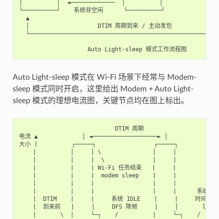
│          │  ◄─────────────  │          │                 
└──────────┘    系统非空闲      └──────────┘                 
  ▲                                                        
  │                    DTIM 周期到来 / 主动发包               
  └────────────────────────────────────────────────────────
Auto Light-sleep 模式在 Wi-Fi 场景下经常与 Modem-
sleep 模式同时开启，这里给出 Modem + Auto Light-
sleep 模式的理想电流图，关键节点均在图上标出。
                            DTIM 周期

电流 ▲             │ ◄───────────────────► │

大小 |          ┌─────┐                 ┌─────┐

    |          │     │ \               │     │

    |          |     |  \              |     |

    |          |     | Wi-Fi 任务结束   |     |

    |          |     |  modem sleep    |     |

    |          |     |                 |     |

    |          |     |                 |     |      系统判
    |  DTIM    |     |     系统 IDLE    |     |     时间超
    |  到来前   |     │     DFS 降频     |     │       light 
    |       \  |     └─┐    /          |     └─┐    /
