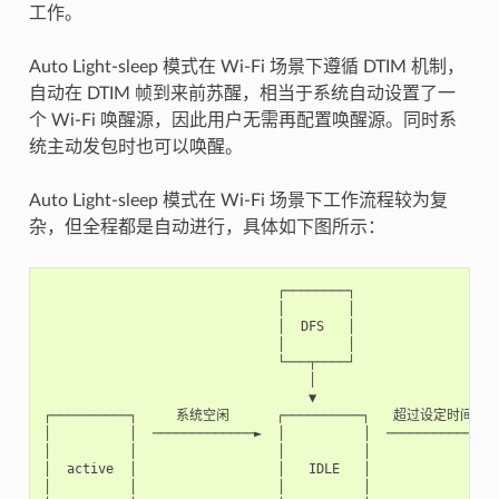
工作。
Auto Light-sleep 模式在 Wi-Fi 场景下遵循 DTIM 机制，
自动在 DTIM 帧到来前苏醒，相当于系统自动设置了一
个 Wi-Fi 唤醒源，因此用户无需再配置唤醒源。同时系
统主动发包时也可以唤醒。
Auto Light-sleep 模式在 Wi-Fi 场景下工作流程较为复
杂，但全程都是自动进行，具体如下图所示：
                              ┌────────┐

                              │        │

                              │  DFS   │

                              │        │

                              └───┬────┘

                                  │

                                  ▼

┌──────────┐     系统空闲      ┌──────────┐   超过设定时间    ┌
│          │  ─────────────►  │          │  ────────────►  
│          │                  │          │                 
│  active  │                  │   IDLE   │                 
│          │                  │          │                 