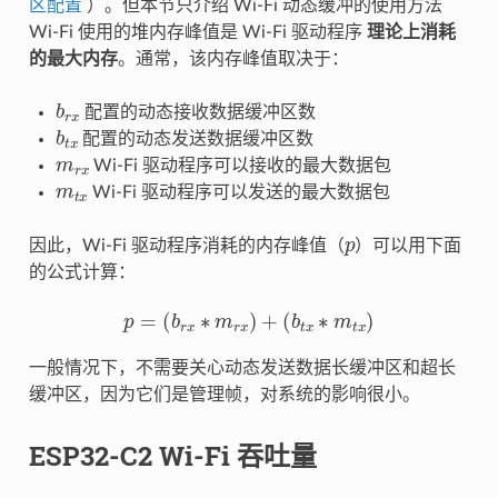
区配置
）。但本节只介绍 Wi-Fi 动态缓冲的使用方法
Wi-Fi 使用的堆内存峰值是 Wi-Fi 驱动程序
理论上消耗
的最大内存
。通常，该内存峰值取决于：
b
r
x
配置的动态接收数据缓冲区数
b
t
x
配置的动态发送数据缓冲区数
m
r
x
Wi-Fi 驱动程序可以接收的最大数据包
m
t
x
Wi-Fi 驱动程序可以发送的最大数据包
p
因此，Wi-Fi 驱动程序消耗的内存峰值（
）可以用下面
的公式计算：
p
=
(
b
r
x
∗
m
r
x
)
+
(
b
t
x
∗
m
t
x
)
一般情况下，不需要关心动态发送数据长缓冲区和超长
缓冲区，因为它们是管理帧，对系统的影响很小。
ESP32-C2 Wi-Fi 吞吐量