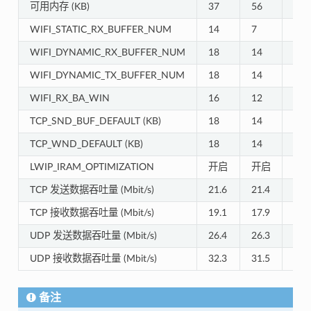
可用内存 (KB)
37
56
84
WIFI_STATIC_RX_BUFFER_NUM
14
7
3
WIFI_DYNAMIC_RX_BUFFER_NUM
18
14
6
WIFI_DYNAMIC_TX_BUFFER_NUM
18
14
6
WIFI_RX_BA_WIN
16
12
6
TCP_SND_BUF_DEFAULT (KB)
18
14
6
TCP_WND_DEFAULT (KB)
18
14
6
LWIP_IRAM_OPTIMIZATION
开启
开启
关
TCP 发送数据吞吐量 (Mbit/s)
21.6
21.4
14.
TCP 接收数据吞吐量 (Mbit/s)
19.1
17.9
12.
UDP 发送数据吞吐量 (Mbit/s)
26.4
26.3
25.
UDP 接收数据吞吐量 (Mbit/s)
32.3
31.5
27.
备注