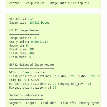
esptool
--
chip
esp32c61
image
-
info
build
/
app
.
bin
esptool
v5
.0.2
Image
size
:
137312
bytes
ESP32
Image
Header
==================
Image
version
:
1
Entry
point
:
0x40081214
Segments
:
6
Flash
size
:
2
MB
Flash
freq
:
40
m
Flash
mode
:
DIO
ESP32
Extended
Image
Header
===========================
WP
pin
:
0xee
(
disabled
)
Flash
pins
drive
settings
:
clk_drv
:
0x0
,
q_drv
:
0x0
,
d_drv
Chip
ID
:
0
(
ESP32
)
Minimal
chip
revision
:
v0
.0
,
(
legacy
min_rev
=
0
)
Maximal
chip
revision
:
v3
.99
Segments
Information
====================
Segment
Length
Load
addr
File
offs
Memory
types
-------
-------
----------
----------
------------