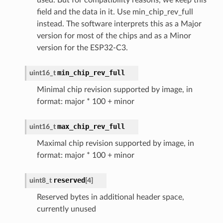
field and the data in it. Use min_chip_rev_full
instead. The software interprets this as a Major
version for most of the chips and as a Minor
version for the ESP32-C3.
min_chip_rev_full
uint16_t
Minimal chip revision supported by image, in
format: major * 100 + minor
max_chip_rev_full
uint16_t
Maximal chip revision supported by image, in
format: major * 100 + minor
reserved
uint8_t
[
4
]
Reserved bytes in additional header space,
currently unused