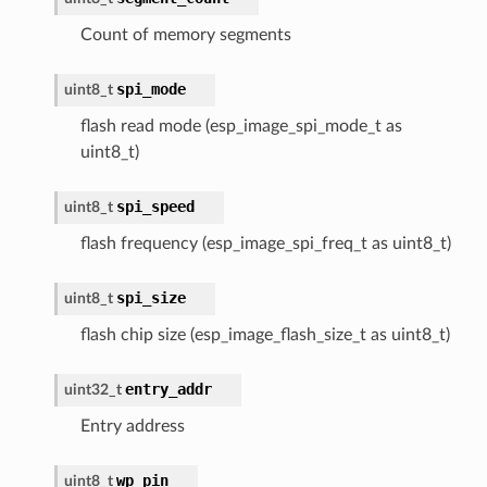
Count of memory segments
spi_mode
uint8_t
flash read mode (esp_image_spi_mode_t as
uint8_t)
spi_speed
uint8_t
flash frequency (esp_image_spi_freq_t as uint8_t)
spi_size
uint8_t
flash chip size (esp_image_flash_size_t as uint8_t)
entry_addr
uint32_t
Entry address
wp_pin
uint8_t