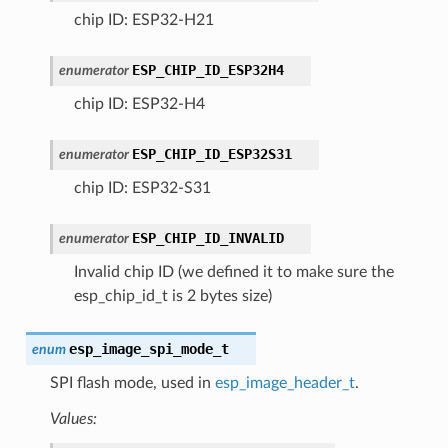
chip ID: ESP32-H21
ESP_CHIP_ID_ESP32H4
enumerator
chip ID: ESP32-H4
ESP_CHIP_ID_ESP32S31
enumerator
chip ID: ESP32-S31
ESP_CHIP_ID_INVALID
enumerator
Invalid chip ID (we defined it to make sure the
esp_chip_id_t is 2 bytes size)
esp_image_spi_mode_t
enum
SPI flash mode, used in
esp_image_header_t
.
Values: