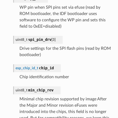
WP pin when SPI pins set via efuse (read by
ROM bootloader, the IDF bootloader uses
software to configure the WP pin and sets this
field to 0xEE=disabled)
spi_pin_drv
uint8_t
[
3
]
Drive settings for the SPI flash pins (read by ROM
bootloader)
chip_id
esp_chip_id_t
Chip identification number
min_chip_rev
uint8_t
Minimal chip revision supported by image After
the Major and Minor revision eFuses were
introduced into the chips, this field is no longer
used. But for compatibility reasons, we keep this