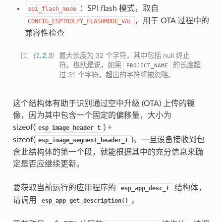
：SPI flash 模式，取自
spi_flash_mode
，用于 OTA 过程中的
CONFIG_ESPTOOLPY_FLASHMODE_VAL
兼容性检查
[
1
]
(
1
,
2
,
3
)
最大长度为 32 个字符，其中包括 null 终止
符。也就是说，如果
的长度超
PROJECT_NAME
过 31 个字符，超出的字符将被忽略。
这个结构体有助于识别通过空中升级 (OTA) 上传的镜
像，因为其中包含一个固定的偏移量，大小为
sizeof(
) +
esp_image_header_t
sizeof(
)。一旦设备接收到包
esp_image_segment_header_t
含此结构体的第一个段，就能根据其中的充分信息来确
定是否应继续更新。
要获取当前运行的应用程序的
结构体，
esp_app_desc_t
请调用
。
esp_app_get_description()