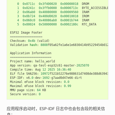
0
0x0711c
0x3f400020
0x00000018
DROM
1
0x0241c
0x3ffb0000
0x0000713c
BYTE_ACCESSIBLE
,
D
2
0x06ab0
0x40080000
0x00009560
IRAM
3
0x0b724
0x400d0020
0x00010018
IROM
4
0x060c0
0x40086ab0
0x0001b744
IRAM
5
0x00024
0x50000000
0x0002180c
RTC_DATA
ESP32
Image
Footer
==================
Checksum
:
0x4b
(
valid
)
Validation
hash
:
8808
f05a62fe1a6e1e6830414b95229454b012eb2
Application
Information
=======================
Project
name
:
hello_world
App
version
:
qa
-
test
-
esp32c61
-
master
-
2025070
Compile
time
:
Aug
12
2025
16
:
36
:
40
ELF
file
SHA256
:
10972
f521b52276e988631d7408de388d63943711
ESP
-
IDF
:
v6
.0
-
dev
-
1692
-
g7aad0d47e66
-
dirt
Minimal
eFuse
block
revision
:
0.0
Maximal
eFuse
block
revision
:
0.99
MMU
page
size
:
64
KB
Secure
version
:
0
应用程序启动时，ESP-IDF 日志中也会包含段的相关信
息：