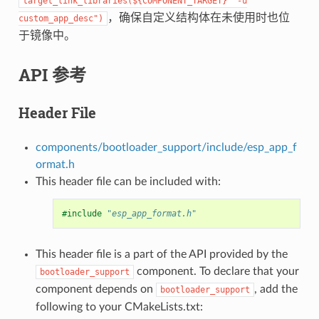
target_link_libraries(${COMPONENT_TARGET}
"-u
，确保自定义结构体在未使用时也位
custom_app_desc")
于镜像中。
API 参考
Header File
components/bootloader_support/include/esp_app_f
ormat.h
This header file can be included with:
#include
"esp_app_format.h"
This header file is a part of the API provided by the
component. To declare that your
bootloader_support
component depends on
, add the
bootloader_support
following to your CMakeLists.txt: