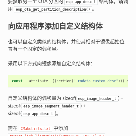
要获取另一个 OTA 分区的
结构体，请调
esp_app_desc_t
用
。
esp_ota_get_partition_description()
向应用程序添加自定义结构体
也可以自定义类似的结构体，并使其相对于镜像起始位
置有一个固定的偏移量。
采用以下方式向镜像添加自定义结构体：
const
__attribute__
((
section
(
".rodata_custom_desc"
)))
esp_
自定义结构体的偏移量为 sizeof(
) +
esp_image_header_t
sizeof(
) +
esp_image_segment_header_t
sizeof(
)。
esp_app_desc_t
需在
中添加
CMakeLists.txt