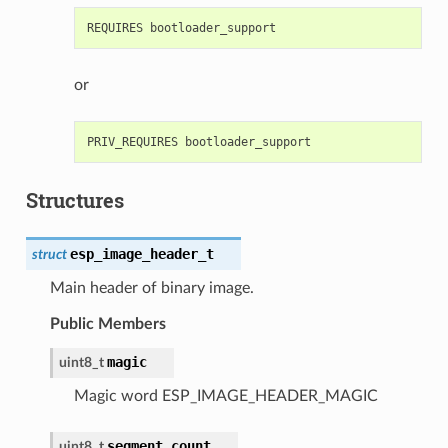
or
Structures
esp_image_header_t
struct
Main header of binary image.
Public Members
magic
uint8_t
Magic word ESP_IMAGE_HEADER_MAGIC
segment_count
uint8_t