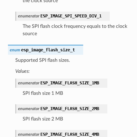
the clock source
ESP_IMAGE_SPI_SPEED_DIV_1
enumerator
The SPI flash clock frequency equals to the clock
source
esp_image_flash_size_t
enum
Supported SPI flash sizes.
Values:
ESP_IMAGE_FLASH_SIZE_1MB
enumerator
SPI flash size 1 MB
ESP_IMAGE_FLASH_SIZE_2MB
enumerator
SPI flash size 2 MB
ESP_IMAGE_FLASH_SIZE_4MB
enumerator