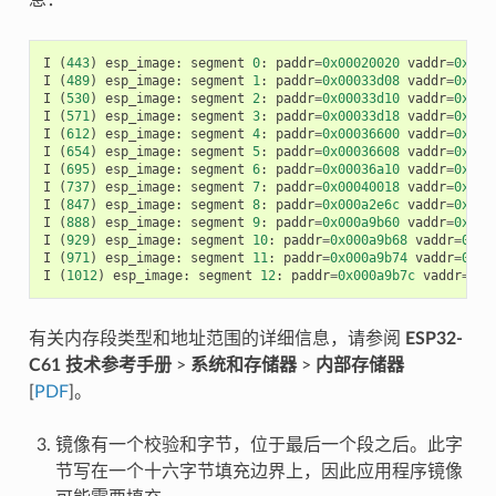
I
(
443
)
esp_image
:
segment
0
:
paddr
=
0x00020020
vaddr
=
0x3f4
I
(
489
)
esp_image
:
segment
1
:
paddr
=
0x00033d08
vaddr
=
0x3ff
I
(
530
)
esp_image
:
segment
2
:
paddr
=
0x00033d10
vaddr
=
0x3ff
I
(
571
)
esp_image
:
segment
3
:
paddr
=
0x00033d18
vaddr
=
0x3ff
I
(
612
)
esp_image
:
segment
4
:
paddr
=
0x00036600
vaddr
=
0x3ff
I
(
654
)
esp_image
:
segment
5
:
paddr
=
0x00036608
vaddr
=
0x400
I
(
695
)
esp_image
:
segment
6
:
paddr
=
0x00036a10
vaddr
=
0x400
I
(
737
)
esp_image
:
segment
7
:
paddr
=
0x00040018
vaddr
=
0x400
I
(
847
)
esp_image
:
segment
8
:
paddr
=
0x000a2e6c
vaddr
=
0x400
I
(
888
)
esp_image
:
segment
9
:
paddr
=
0x000a9b60
vaddr
=
0x400
I
(
929
)
esp_image
:
segment
10
:
paddr
=
0x000a9b68
vaddr
=
0x50
I
(
971
)
esp_image
:
segment
11
:
paddr
=
0x000a9b74
vaddr
=
0x50
I
(
1012
)
esp_image
:
segment
12
:
paddr
=
0x000a9b7c
vaddr
=
0x5
有关内存段类型和地址范围的详细信息，请参阅
ESP32-
C61 技术参考手册
>
系统和存储器
>
内部存储器
[
PDF
]。
镜像有一个校验和字节，位于最后一个段之后。此字
节写在一个十六字节填充边界上，因此应用程序镜像