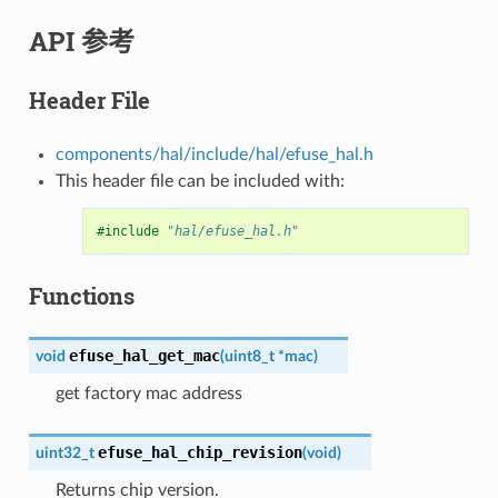
API 参考
Header File
components/hal/include/hal/efuse_hal.h
This header file can be included with:
#include
"hal/efuse_hal.h"
Functions
efuse_hal_get_mac
void
(
uint8_t
*
mac
)
get factory mac address
efuse_hal_chip_revision
uint32_t
(
void
)
Returns chip version.