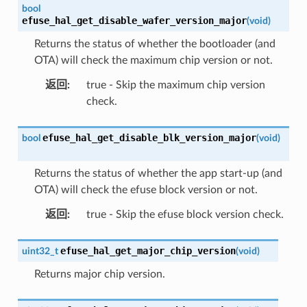
bool
efuse_hal_get_disable_wafer_version_major
(
void
)
Returns the status of whether the bootloader (and
OTA) will check the maximum chip version or not.
返回
:
true - Skip the maximum chip version
check.
efuse_hal_get_disable_blk_version_major
bool
(
void
)
Returns the status of whether the app start-up (and
OTA) will check the efuse block version or not.
返回
:
true - Skip the efuse block version check.
efuse_hal_get_major_chip_version
uint32_t
(
void
)
Returns major chip version.