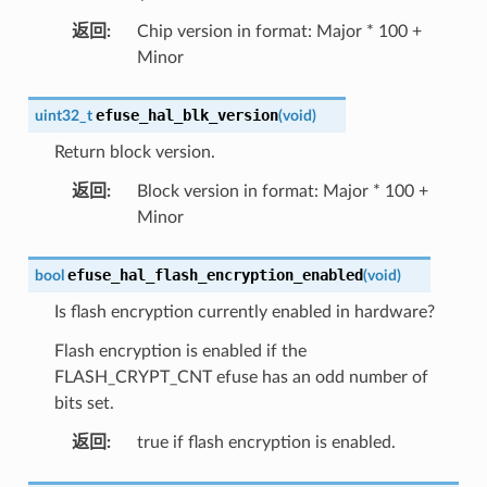
返回
:
Chip version in format: Major * 100 +
Minor
efuse_hal_blk_version
uint32_t
(
void
)
Return block version.
返回
:
Block version in format: Major * 100 +
Minor
efuse_hal_flash_encryption_enabled
bool
(
void
)
Is flash encryption currently enabled in hardware?
Flash encryption is enabled if the
FLASH_CRYPT_CNT efuse has an odd number of
bits set.
返回
:
true if flash encryption is enabled.