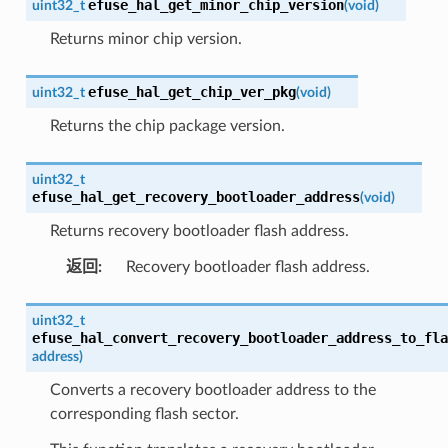
efuse_hal_get_minor_chip_version
uint32_t
(
void
)
Returns minor chip version.
efuse_hal_get_chip_ver_pkg
uint32_t
(
void
)
Returns the chip package version.
uint32_t
efuse_hal_get_recovery_bootloader_address
(
void
)
Returns recovery bootloader flash address.
返回
:
Recovery bootloader flash address.
uint32_t
efuse_hal_convert_recovery_bootloader_address_to_fla
address
)
Converts a recovery bootloader address to the
corresponding flash sector.