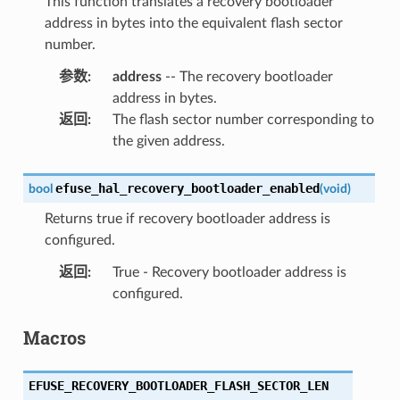
This function translates a recovery bootloader
address in bytes into the equivalent flash sector
number.
参数
:
address
-- The recovery bootloader
address in bytes.
返回
:
The flash sector number corresponding to
the given address.
efuse_hal_recovery_bootloader_enabled
bool
(
void
)
Returns true if recovery bootloader address is
configured.
返回
:
True - Recovery bootloader address is
configured.
Macros
EFUSE_RECOVERY_BOOTLOADER_FLASH_SECTOR_LEN