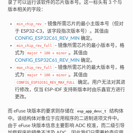
录了可以运行该软件的芯片版本号。这一标头有 3 个与
版本相关的字段：
- 镜像所需芯片的最小主版本号（但对
min_chip_rev
于 ESP32-C3，该字段指次版本号）。其值由
CONFIG_ESP32C61_REV_MIN
确定。
- 镜像所需芯片的最小版本号，格
min_chip_rev_full
式为
。其值由
major
*
100
+
minor
CONFIG_ESP32C61_REV_MIN
确定。
- 镜像所需芯片的最大版本号，格
max_chip_rev_full
式为
。其值由
major
*
100
+
minor
确定。用户无法对其进
CONFIG_ESP32C61_REV_MAX_FULL
行修改，仅当 ESP-IDF 支持新版本时由乐鑫官方进行
更改。
而 eFuse 块版本的要求则存储在
结构体
esp_app_desc_t
中。该结构体对象位于应用程序的二进制进项文件中。
由于 eFuse 块版本信息主要影响 ADC 校准，而二级引导
加载程序的镜像不涉及 ADC，因此我们只需要检查应用