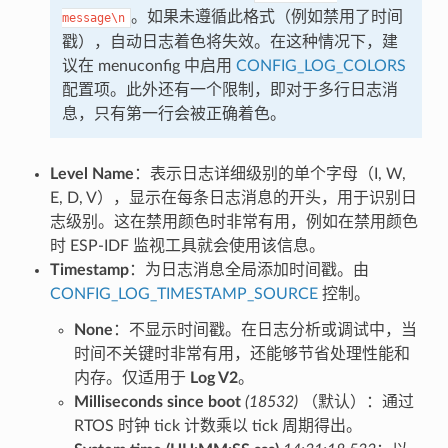
。如果未遵循此格式（例如禁用了时间
message\n
戳），自动日志着色将失效。在这种情况下，建
议在 menuconfig 中启用
CONFIG_LOG_COLORS
配置项。此外还有一个限制，即对于多行日志消
息，只有第一行会被正确着色。
Level Name
：表示日志详细级别的单个字母（I, W,
E, D, V），显示在每条日志消息的开头，用于识别日
志级别。这在禁用颜色时非常有用，例如在禁用颜色
时 ESP-IDF 监视工具就会使用该信息。
Timestamp
：为日志消息全局添加时间戳。由
CONFIG_LOG_TIMESTAMP_SOURCE
控制。
None
：不显示时间戳。在日志分析或调试中，当
时间不关键时非常有用，还能够节省处理性能和
内存。仅适用于
Log V2
。
Milliseconds since boot
(18532)
（默认）：通过
RTOS 时钟 tick 计数乘以 tick 周期得出。