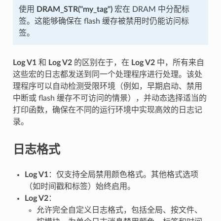
使用
DRAM_STR("my_tag")
宏在 DRAM 中分配标
签。这能够确保在 flash 缓存被禁用时仍能访问标
签。
Log V1
和
Log V2
的区别在于，在
Log V2
中，所有来自
这些宏的日志都发送到同一个处理程序进行处理。该处
理程序可以自动检测受限环境（例如，早期启动、禁用
中断或 flash 缓存不可访问的情景），并动态选择适当的
打印函数，确保在不同的运行环境中实现高效的日志记
录。
日志格式
Log V1
：仅支持全局禁用颜色格式。其他格式选项
（如时间戳和标签）始终启用。
Log V2
：
允许完全自定义日志格式，包括全局、按文件、