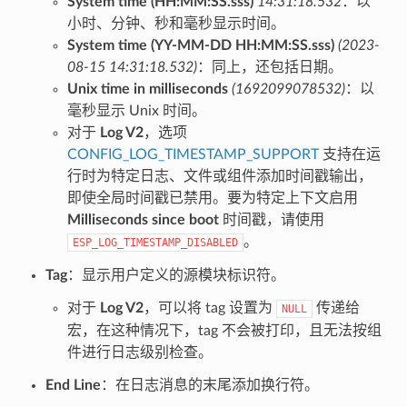
System time (HH:MM:SS.sss)
14:31:18.532
：以
小时、分钟、秒和毫秒显示时间。
System time (YY-MM-DD HH:MM:SS.sss)
(2023-
08-15 14:31:18.532)
：同上，还包括日期。
Unix time in milliseconds
(1692099078532)
：以
毫秒显示 Unix 时间。
对于
Log V2
，选项
CONFIG_LOG_TIMESTAMP_SUPPORT
支持在运
行时为特定日志、文件或组件添加时间戳输出，
即使全局时间戳已禁用。要为特定上下文启用
Milliseconds since boot
时间戳，请使用
。
ESP_LOG_TIMESTAMP_DISABLED
Tag
：显示用户定义的源模块标识符。
对于
Log V2
，可以将 tag 设置为
传递给
NULL
宏，在这种情况下，tag 不会被打印，且无法按组
件进行日志级别检查。
End Line
：在日志消息的末尾添加换行符。