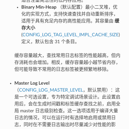
适合注重简洁性的低内存应用。
Binary Min-Heap
（默认配置）最小二叉堆，优
化的实现方式，支持快速查找并自动重新排序，
适用于具有充足内存的高性能应用。其容量由
缓
存大小
(
CONFIG_LOG_TAG_LEVEL_IMPL_CACHE_SIZE
)
定义，默认包含 31 个条目。
缓存容量越大，查找常用日志标签的性能越高，但内
存消耗也会增加。相反，缓存容量越小越节省内存，
但可能导致不常用的日志标签被更频繁地移除。
Master Log Level
（
CONFIG_LOG_MASTER_LEVEL
，默认禁用）：这
是一个可选设置，专为特定调试场景设计。此设置启
用后，会在生成时间戳和标签缓存查找之前，启用全
局 master 日志级别检查。这一选项适用于编译大量
日志的情况，可以在运行时有选择地启用或禁用日
志，同时在不需要日志输出时尽量减少对性能的影