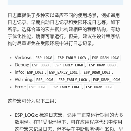
日志库提供了多种宏以适应不同的使用场景，例如通用
日志记录、早期启动日志记录和受限环境日志等，如下
所示。选择合适的宏并据此构建相应的程序结构，有助
于优化性能，确保可靠运行。但是，建议在设计程序结
构时尽量避免在受限环境中进行日志记录。
Verbose:
,
,
.
ESP_LOGV
ESP_EARLY_LOGV
ESP_DRAM_LOGV
Debug:
,
,
.
ESP_LOGD
ESP_EARLY_LOGD
ESP_DRAM_LOGD
Info:
,
,
.
ESP_LOGI
ESP_EARLY_LOGI
ESP_DRAM_LOGI
Warning:
,
,
.
ESP_LOGW
ESP_EARLY_LOGW
ESP_DRAM_LOGW
Error:
,
,
.
ESP_LOGE
ESP_EARLY_LOGE
ESP_DRAM_LOGE
这些宏可分为以下三组：
ESP_LOGx
: 标准日志宏，适用于正常运行期间的大多
数用例。在非受限环境下，可在应用程序代码中使用
这些宏来记录日志，但不要在中断服务例程 (ISR)、早