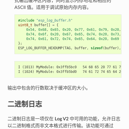
式输出缓冲区内容，同时显示内存地址和相应的
ASCII 值。适用于调试原始内存内容。
#include
"esp_log_buffer.h"
uint8_t
buffer
[]
=
{
0x54
,
0x68
,
0x65
,
0x20
,
0x77
,
0x61
,
0x79
,
0x20
,
0x74
,
0x6f
,
0x20
,
0x67
,
0x65
,
0x74
,
0x20
,
0x73
,
0x74
,
0x61
,
0x72
,
0x74
,
0x65
,
0x64
,
0x20
,
0x69
};
ESP_LOG_BUFFER_HEXDUMP
(
TAG
,
buffer
,
sizeof
(
buffer
),
ESP
I (1013) MyModule: 0x3ffb5bc0   54 68 65 20 77 61 79 20
输出中包含的行数取决于缓冲区的大小。
二进制日志
二进制日志是一项仅在
Log V2
中可用的功能，允许日志
以二进制格式而非文本格式进行传输。该功能可通过