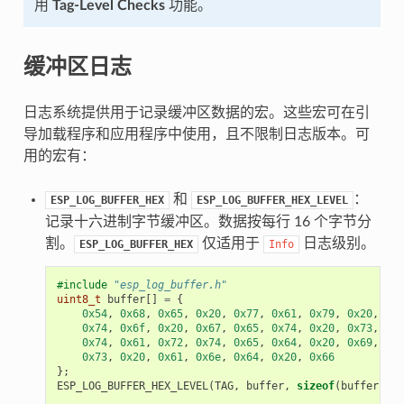
用
Tag-Level Checks
功能。
缓冲区日志
日志系统提供用于记录缓冲区数据的宏。这些宏可在引
导加载程序和应用程序中使用，且不限制日志版本。可
用的宏有：
和
：
ESP_LOG_BUFFER_HEX
ESP_LOG_BUFFER_HEX_LEVEL
记录十六进制字节缓冲区。数据按每行 16 个字节分
割。
仅适用于
日志级别。
ESP_LOG_BUFFER_HEX
Info
#include
"esp_log_buffer.h"
uint8_t
buffer
[]
=
{
0x54
,
0x68
,
0x65
,
0x20
,
0x77
,
0x61
,
0x79
,
0x20
,
0x74
,
0x6f
,
0x20
,
0x67
,
0x65
,
0x74
,
0x20
,
0x73
,
0x74
,
0x61
,
0x72
,
0x74
,
0x65
,
0x64
,
0x20
,
0x69
,
0x73
,
0x20
,
0x61
,
0x6e
,
0x64
,
0x20
,
0x66
};
ESP_LOG_BUFFER_HEX_LEVEL
(
TAG
,
buffer
,
sizeof
(
buffer
),
E