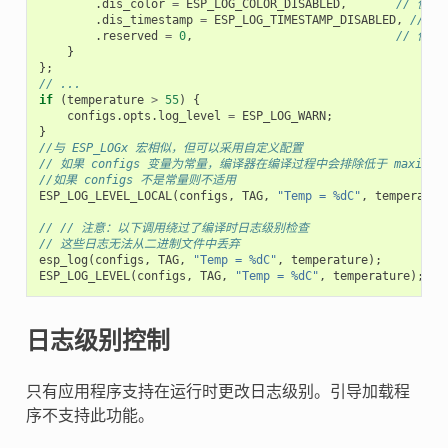
.
dis_color
=
ESP_LOG_COLOR_DISABLED
,
// 使
.
dis_timestamp
=
ESP_LOG_TIMESTAMP_DISABLED
,
// 
.
reserved
=
0
,
// 保留
}
};
// ...
if
(
temperature
>
55
)
{
configs
.
opts
.
log_level
=
ESP_LOG_WARN
;
}
//与 ESP_LOGx 宏相似，但可以采用自定义配置
// 如果 configs 变量为常量，编译器在编译过程中会排除低于 maximum l
//如果 configs 不是常量则不适用
ESP_LOG_LEVEL_LOCAL
(
configs
,
TAG
,
"Temp = %dC"
,
temperatur
// // 注意：以下调用绕过了编译时日志级别检查
// 这些日志无法从二进制文件中丢弃
esp_log
(
configs
,
TAG
,
"Temp = %dC"
,
temperature
);
ESP_LOG_LEVEL
(
configs
,
TAG
,
"Temp = %dC"
,
temperature
);
日志级别控制
只有应用程序支持在运行时更改日志级别。引导加载程
序不支持此功能。