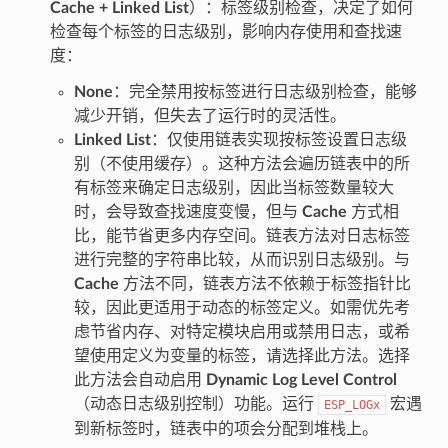
Cache + Linked List
）：标签级别检查，决定了如何
检查每个标签的日志级别，影响内存使用和查找速
度：
None
：完全禁用按标签进行日志级别检查，能够
减少开销，但失去了运行时的灵活性。
Linked List
：仅使用链表实现按标签设置日志级
别（不使用缓存）。这种方法会遍历链表中的所
有标签来确定日志级别，因此当标签数量较大
时，会导致查找速度变慢，但与
Cache
方式相
比，能节省更多内存空间。链表方法对日志标签
进行完整的字符串比较，从而识别日志级别。与
Cache
方法不同，链表方法不依赖于标签指针比
较，因此更适用于动态的标签定义。如需优先考
虑节省内存、对特定模块启用或禁用日志，或希
望使用定义为变量的标签，请选择此方法。选择
此方法会自动启用
Dynamic Log Level Control
（动态日志级别控制）功能。运行
宏遇
ESP_LOGx
到新标签时，链表中的项会分配到堆栈上。