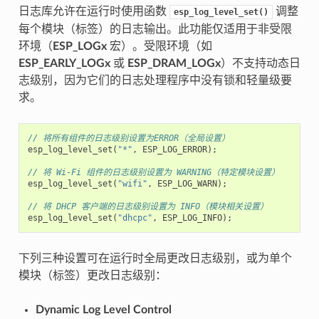
日志库允许在运行时使用函数
调整
esp_log_level_set()
每个模块（标签）的日志输出。此功能仅适用于非受限
环境（
ESP_LOGx
宏）。受限环境（如
ESP_EARLY_LOGx
或
ESP_DRAM_LOGx
）不支持动态日
志级别，因为它们的日志处理程序中没有锁和轻量级要
求。
// 将所有组件的日志级别设置为ERROR（全局设置）
esp_log_level_set
(
"*"
,
ESP_LOG_ERROR
);
// 将 Wi-Fi 组件的日志级别设置为 WARNING（特定模块设置）
esp_log_level_set
(
"wifi"
,
ESP_LOG_WARN
);
// 将 DHCP 客户端的日志级别设置为 INFO（模块相关设置）
esp_log_level_set
(
"dhcpc"
,
ESP_LOG_INFO
);
下列三种设置可在运行时全局更改日志级别，或为单个
模块（标签）更改日志级别：
Dynamic Log Level Control