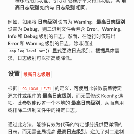
程序启用此功能。引导加载程序不支持此功能，其
最
高日志级别
始终与
日志级别
相同。
例如，如果将
日志级别
设置为
Warning
，
最高日志级别
设置为
Debug
，则二进制文件会包含
Error
、
Warning
、
Info
和
Debug
级别的日志。然而，在运行时仅输出
Error
和
Warning
级别的日志，除非通过
显式更改日志级别。根据具体需
esp_log_level_set()
求，日志级别可以提高或降低。
设置
最高日志级别
根据
的定义，可使用此参数覆盖特定
LOG_LOCAL_LEVEL
源文件或组件的
最高日志级别
，而无需修改 Kconfig 选
项。此参数能设置一个本地的
最高日志级别
，从而启用
或排除二进制文件中的特定日志。
通过此方法，能够有效为代码的特定部分提供更详细的
日志，而无需全局提高
最高日志级别
，避免了对二进制