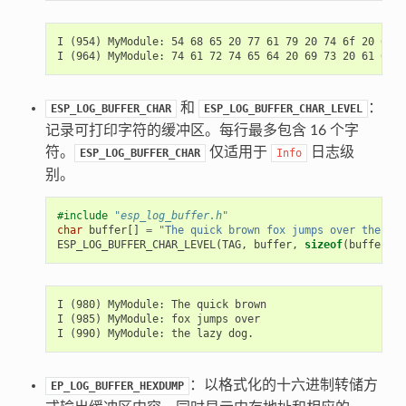
I (954) MyModule: 54 68 65 20 77 61 79 20 74 6f 20 67 6
和
：
ESP_LOG_BUFFER_CHAR
ESP_LOG_BUFFER_CHAR_LEVEL
记录可打印字符的缓冲区。每行最多包含 16 个字
符。
仅适用于
日志级
ESP_LOG_BUFFER_CHAR
Info
别。
#include
"esp_log_buffer.h"
char
buffer
[]
=
"The quick brown fox jumps over the laz
ESP_LOG_BUFFER_CHAR_LEVEL
(
TAG
,
buffer
,
sizeof
(
buffer
),
I (980) MyModule: The quick brown

I (985) MyModule: fox jumps over

：以格式化的十六进制转储方
EP_LOG_BUFFER_HEXDUMP