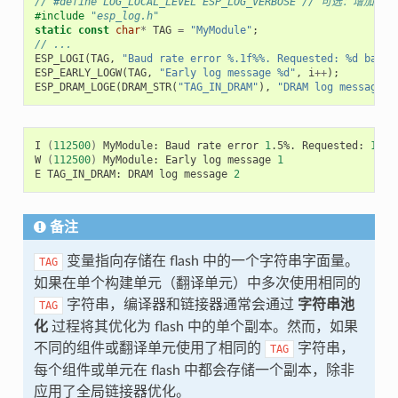
// #define LOG_LOCAL_LEVEL ESP_LOG_VERBOSE // 
#include
"esp_log.h"
static
const
char
*
TAG
=
"MyModule"
;
// ...
ESP_LOGI
(
TAG
,
"Baud rate error %.1f%%. Requested: %d baud,
ESP_EARLY_LOGW
(
TAG
,
"Early log message %d"
,
i
++
);
ESP_DRAM_LOGE
(
DRAM_STR
(
"TAG_IN_DRAM"
),
"DRAM log message %
I
(
112500
)
MyModule:
Baud
rate
error
1
.5%.
Requested:
1152
W
(
112500
)
MyModule:
Early
log
message
1
E
TAG_IN_DRAM:
DRAM
log
message
2
备注
变量指向存储在 flash 中的一个字符串字面量。
TAG
如果在单个构建单元（翻译单元）中多次使用相同的
字符串，编译器和链接器通常会通过
字符串池
TAG
化
过程将其优化为 flash 中的单个副本。然而，如果
不同的组件或翻译单元使用了相同的
字符串，
TAG
每个组件或单元在 flash 中都会存储一个副本，除非
应用了全局链接器优化。