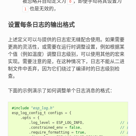
被忽略并自动定义为
，即便手动将其设置为
0
也是无效的，
1
设置每条日志的输出格式
上述定义可以与提供的日志宏无缝配合使用。如果需要
更高的灵活性，或需要在运行时调整设置，例如根据某
个值（例如温度）调整日志级别，可以使用其他的宏来
实现。需要注意的是，在这种情况下，日志不能从二进
制文件中丢弃，因为它们绕过了编译时的日志级别检
查。
下面的示例演示了如何调整单个日志消息的格式：
#include
"esp_log.h"
esp_log_config_t
configs
=
{
.
opts
=
{
.
log_level
=
ESP_LOG_INFO
,
// 设置 
.
constrained_env
=
false
,
// 指
.
require_formatting
=
true
,
// 启用