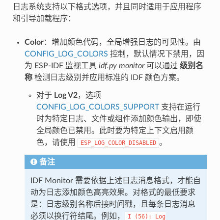
日志系统支持以下格式选项，并且同时适用于应用程序
和引导加载程序：
Color
：增加颜色代码，全局增强日志的可见性。由
CONFIG_LOG_COLORS
控制，默认情况下禁用，因
为 ESP-IDF 监视工具
idf.py monitor
可以通过
级别名
称
检测日志级别并应用标准的 IDF 颜色方案。
对于
Log V2
，选项
CONFIG_LOG_COLORS_SUPPORT
支持在运行
时为特定日志、文件或组件添加颜色输出，即使
全局颜色已禁用。此时要为特定上下文启用颜
色，请使用
。
ESP_LOG_COLOR_DISABLED
备注
IDF Monitor 需要依据上述日志消息格式，才能自
动为日志添加颜色高亮效果。对格式的最低要求
是：日志级别名称后接时间戳，且每条日志消息
必须以换行符结尾。例如，
I
(56):
Log