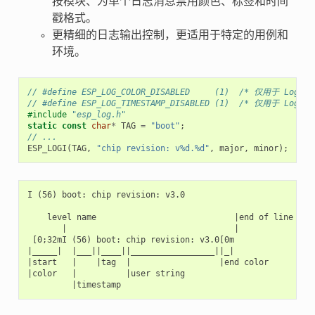
按模块、为单个日志消息禁用颜色、标签和时间
戳格式。
更精细的日志输出控制，更适用于特定的用例和
环境。
// #define ESP_LOG_COLOR_DISABLED     (1)  /* 仅用于 Log v2
// #define ESP_LOG_TIMESTAMP_DISABLED (1)  /* 仅用于 Log v2
#include
"esp_log.h"
static
const
char
*
TAG
=
"boot"
;
// ...
ESP_LOGI
(
TAG
,
"chip revision: v%d.%d"
,
major
,
minor
);
I (56) boot: chip revision: v3.0

    level name                            |end of line

       |                                  |

 [0;32mI (56) boot: chip revision: v3.0[0m

|_____|  |___||____||_________________||_|

|start   |    |tag  |                  |end color

|color   |          |user string
