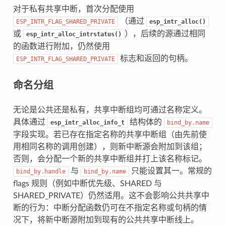
对于私有共享中断，首次分配使用
（通过
ESP_INTR_FLAG_SHARED_PRIVATE
esp_intr_alloc()
或
），后续的源通过相同
esp_intr_alloc_intrstatus()
的函数进行附加，仍然使用
标志和返回的句柄。
ESP_INTR_FLAG_SHARED_PRIVATE
命名分组
无论是公共还是私有，共享中断组均可通过名称定义。
具体通过
结构体的
esp_intr_alloc_info_t
bind_by.name
字段实现。若已存在指定名称的共享中断组（由先前使
用相同名称的调用创建），则新中断源会附加到该组；
否则，会分配一个新的共享中断组并打上该名称标记。
与
只能设置其一。常规的
bind_by.handle
bind_by.name
flags 规则（例如中断优先级、SHARED 与
SHARED_PRIVATE）仍然适用。这不会影响公共共享中
断的行为：中断分配函数仍可在不指定名称或句柄的情
况下，将新中断源附加到现有的公共共享中断线上。