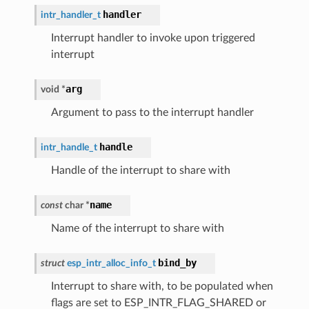
handler
intr_handler_t
Interrupt handler to invoke upon triggered
interrupt
arg
void
*
Argument to pass to the interrupt handler
handle
intr_handle_t
Handle of the interrupt to share with
name
const
char
*
Name of the interrupt to share with
bind_by
struct
esp_intr_alloc_info_t
Interrupt to share with, to be populated when
flags are set to ESP_INTR_FLAG_SHARED or