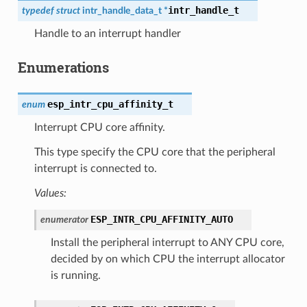
intr_handle_t
typedef
struct
intr_handle_data_t
*
Handle to an interrupt handler
Enumerations
esp_intr_cpu_affinity_t
enum
Interrupt CPU core affinity.
This type specify the CPU core that the peripheral
interrupt is connected to.
Values:
ESP_INTR_CPU_AFFINITY_AUTO
enumerator
Install the peripheral interrupt to ANY CPU core,
decided by on which CPU the interrupt allocator
is running.