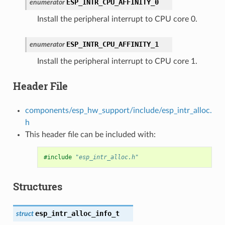
ESP_INTR_CPU_AFFINITY_0
enumerator
Install the peripheral interrupt to CPU core 0.
ESP_INTR_CPU_AFFINITY_1
enumerator
Install the peripheral interrupt to CPU core 1.
Header File
components/esp_hw_support/include/esp_intr_alloc.
h
This header file can be included with:
#include
"esp_intr_alloc.h"
Structures
esp_intr_alloc_info_t
struct