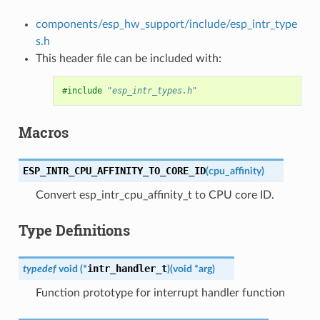
components/esp_hw_support/include/esp_intr_type
s.h
This header file can be included with:
#include
"esp_intr_types.h"
Macros
ESP_INTR_CPU_AFFINITY_TO_CORE_ID
(
cpu_affinity
)
Convert esp_intr_cpu_affinity_t to CPU core ID.
Type Definitions
intr_handler_t
typedef
void
(
*
)
(
void
*
arg
)
Function prototype for interrupt handler function