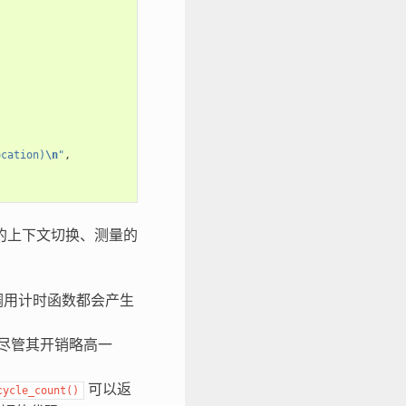
ocation)
\n
"
,
 的上下文切换、测量的
调用计时函数都会产生
尽管其开销略高一
可以返
cycle_count()