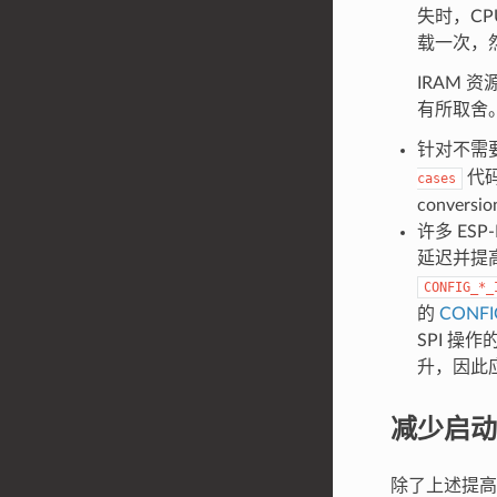
失时，CP
载一次，
IRAM 
有所取舍
针对不需
代码
cases
convers
许多 ES
延迟并提
CONFIG_*_
的
CONFI
SPI 操作
升，因此
减少启动
除了上述提高