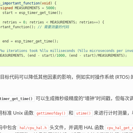
e_important_function
(
void
)
{
nsigned
MEASUREMENTS
=
5000
;
t
start
=
esp_timer_get_time
();
t
retries
=
0
;
retries
<
MEASUREMENTS
;
retries
++
)
{
ortant_function
();
// 需要测量的代码
t
end
=
esp_timer_get_time
();
"%u iterations took %llu milliseconds (%llu microseconds per inv
MEASUREMENTS
,
(
end
-
start
)
/
1000
,
(
end
-
start
)
/
MEASUREMENTS
);
目标代码可以降低其他因素的影响，例如实时操作系统 (RTOS)
可以生成微秒级精度的“墙钟”时间戳，但每次
timer_get_time()
。
标准 Unix 函数
和
来进行计时测量，
gettimeofday()
utime()
码中包含
头文件，并调用 HAL 函数
hal/cpu_hal.h
cpu_hal_get_