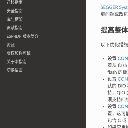
迁移指南
SEGGER Sys
安全指南
能问题或改进
库与框架
提高整体
贡献指南
ESP-IDF 版本简介
以下优化措施
资源
版权和许可证
设置
CON
关于本指南
着从 fl
切换语言
flash
设置
CON
认的 DI
持，QIO 
须支持四线
设置
CON
置，这可
包含 C 
如果应用程序