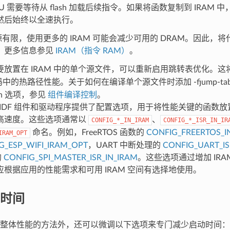
U 需要等待从 flash 加载后续指令。如果将函数复制到 IRAM
然后始终以全速执行。
资源有限，使用更多的 IRAM 可能会减少可用的 DRAM。因此，将代
。更多信息参见
IRAM（指令 RAM）
。
要放置在 IRAM 中的单个源文件，可以重新启用跳转表优化。
中的热路径性能。关于如何在编译单个源文件时添加 -fjump-tables -f
ion 选项，参见
组件编译控制
。
P-IDF 组件和驱动程序提供了配置选项，用于将性能关键的函数放置
高速度。这些选项通常以
、
CONFIG_*_IN_IRAM
CONFIG_*_ISR_IN_IR
命名。例如，FreeRTOS 函数的
CONFIG_FREERTOS_I
IRAM_OPT
G_ESP_WIFI_IRAM_OPT
，UART 中断处理的
CONFIG_UART_IS
的
CONFIG_SPI_MASTER_ISR_IN_IRAM
。这些选项通过增加 IRA
应根据应用的性能需求和可用 IRAM 空间有选择地使用。
时间
整体性能的方法外，还可以微调以下选项来专门减少启动时间：