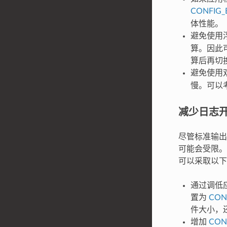
CONFIG_
体性能。
避免使用
算。因此
算后再切
避免使用
慢。可以
减少日志
尽管标准输出
可能会受限。
可以采取以下
通过调低
置为
CON
件大小，
增加
CON