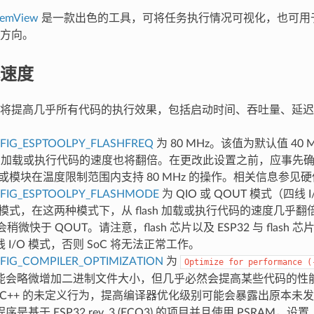
temView
是一款出色的工具，可将任务执行情况可视化，也可用
方向。
速度
将提高几乎所有代码的执行效果，包括启动时间、吞吐量、延迟
FIG_ESPTOOLPY_FLASHFREQ
为 80 MHz。该值为默认值 40
ash 加载或执行代码的速度也将翻倍。在更改此设置之前，应事先确认连
 的板或模块在温度限制范围内支持 80 MHz 的操作。相关信息参见
FIG_ESPTOOLPY_FLASHMODE
为 QIO 或 QOUT 模式（四线
O 模式，在这两种模式下，从 flash 加载或执行代码的速度几乎
会稍微快于 QOUT。请注意，flash 芯片以及 ESP32 与 flas
 I/O 模式，否则 SoC 将无法正常工作。
FIG_COMPILER_OPTIMIZATION
为
Optimize
for
performance
(
能会略微增加二进制文件大小，但几乎必然会提高某些代码的性
或 C++ 的未定义行为，提高编译器优化级别可能会暴露出原本未
是基于 ESP32 rev. 3 (ECO3) 的项目并且使用 PSRAM，设置