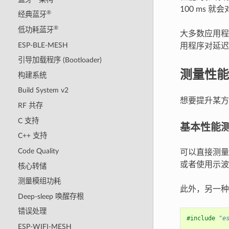
100 ms 
®
经典蓝牙
®
低功耗蓝牙
大多数应用程
ESP-BLE-MESH
用程序对延迟
引导加载程序 (Bootloader)
测量性能
构建系统
Build System v2
想要提升某方
RF 共存
C 支持
基本性能
C++ 支持
Code Quality
可以直接测
或者使用示波
核心转储
测量模组功耗
此外，另一种
Deep-sleep 唤醒存根
错误处理
#include
"e
ESP-WIFI-MESH