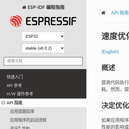
ESP-IDF 编程指南
API 指南
速度优
[English]
概述
快速入门
提高代码执行
API 参考
耗。然而，
H/W 硬件参考
API 指南
决定优化
应用层跟踪库
如果应用程序固
应用程序的启动流程
性能的影响或可
®
蓝牙
架构