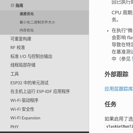
回已执行
指南
CPU 
速度优化
务。
最小化二进制文件大小
在执行“微
内存优化
会影响 
可重复构建
导致在特
RF 校准
在基准测试
标准 I/O 与控制台输出
中（参见
线程局部存储
外部跟踪
工具
ESP32 中的单元测试
应用层跟踪库
在主机上运行 ESP-IDF 应用程序
Wi-Fi 驱动程序
任务
Wi-Fi 安全性
Wi-Fi Expansion
如果启用了
vTaskGetRunT
PHY