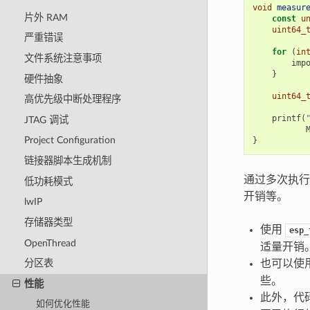
void
measur
片外 RAM
const
u
uint64_
严重错误
for
(
in
文件系统注意事项
imp
}
硬件抽象
uint64_
高优先级中断处理程序
printf
(
JTAG 调试
Project Configuration
}
链接器脚本生成机制
通过多次执行
低功耗模式
开销等。
lwIP
存储器类型
使用
esp_
OpenThread
适量开销
也可以使用
分区表
些。
性能
此外，代
如何优化性能